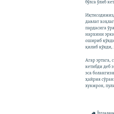
бўлса ўлиб ке
Иқтисодимизд
давлат хоҳла
пардасига ўра
нархини эрки
ошириб қўяди
қилиб қўяди, 
Агар эртага,
кетибди деб 
эса болангиз
ҳайрия сўранг
хукмрон, пул
Ўртоқлаш