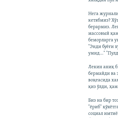
халқдан пул 
Нега журнали
кетябмиз? Хўп
берармиз. Ле
массовый қам
беморларга у
"Энди буёғи 
умид..." "Пул
Лекин аниқ б
бермайди ва 
воқеасида ха
қиз ўлди, ҳам
Биз на бир т
"ёриб" қўяёт
социал имтиё