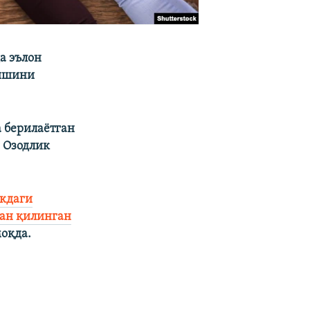
а эълон
қишини
 берилаётган
 Озодлик
кдаги
ган қилинган
оқда.