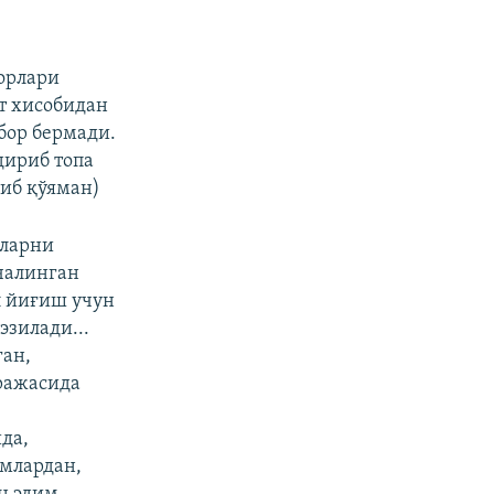
дорлари
ат хисобидан
бор бермади.
дириб топа
киб қўяман)
нларни
 чалинган
л йиғиш учун
эзилади...
ган,
аражасида
да,
амлардан,