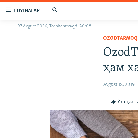
Линклар
LOYIHALAR
Бош
мавзуларга
Излаш
07 Avgust 2026, Toshkent vaqti: 20:08
OZODLIK SURISHTIRUVLARI
ўтинг
Асосий
OZODTARMOQ
OZODVIDEO
навигацияга
OzodT
OZODARXIV
ўтинг
Қидиришга
ҳам х
ўтинг
Avgust 12, 2019
Ўртоқлаш