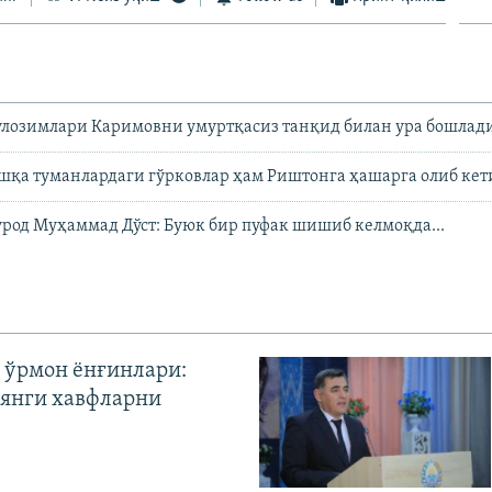
улозимлари Каримовни умуртқасиз танқид билан ура бошлад
шқа туманлардаги гўрковлар ҳам Риштонга ҳашарга олиб ке
род Муҳаммад Дўст: Буюк бир пуфак шишиб келмоқда...
 ўрмон ёнғинлари:
янги хавфларни