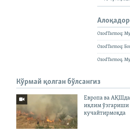
Алоқадор
OzodTarmoq: М
OzodTarmoq: Бо
OzodTarmoq. Му
Кўрмай қолган бўлсангиз
Европа ва АҚШда
иқлим ўзгариши 
кучайтирмоқда