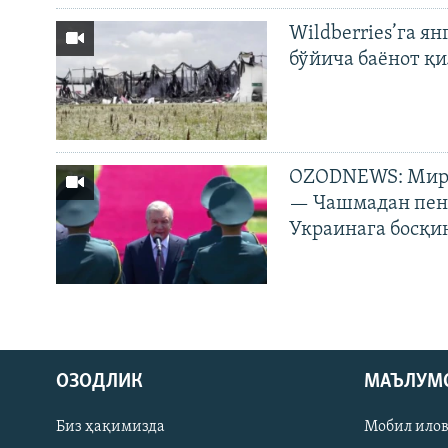
Wildberries’га ян
бўйича баёнот қ
OZODNEWS: Мирз
— Чашмадан пенс
Украинага босқи
На русском
ОЗОДЛИК
МАЪЛУМ
ИЖТИМОИЙ ТАРМОҚЛАР
Биз ҳақимизда
Мобил ило