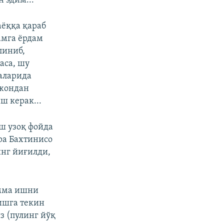
 эдим...
аёққа қараб
дамга ёрдам
линиб,
аса, шу
аларида
 жондан
ш керак...
ш узоқ фойда
ра Бахтинисо
инг йиғилди,
амма ишни
ишга текин
з (пулинг йўқ