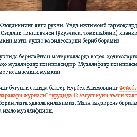
 Озодликнинг янги рукни. Унда ижтимоий тармоқлард
 Озодлик тингловчиси (ўқувчиси, томошабини) қизи
кин матн, аудио ва видеоларни бериб борамиз.
укнида берилаётган материалларда воқеа-ҳодисаларга
ақо муаллифлар позициясидир. Муаллифлар позицияси
мос келмаслиги мумкин.
нг бугунги сонида блогер Нурбек Алимовнинг
Фейсбу
заралари журнали" гуруҳида 12 август куни эълон қил
борингизга ҳавола қилаяпмиз. Матн таҳрирсиз берилм
а имло муаллифники.