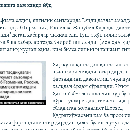
шашга ҳам хаққи йўқ
афтача олдин, янгилик сайтларида "Энди давлат амал
тига қараб Германия, Россия ва Жанубия Кореяда давл
нади" деган хабарлар чиққан эди. Бунга кўпчилик эъти
а ўша хабарлар тезда ўчириб ташланди. (мен ҳам қи
ин аниқ кўрган эдим, ким билса линкини ташланг ти
Хар куни қанчадан қанча инсо
эълонлари чиқади, оғир дардга
фарзандини даволатиш учун пу
халқдан ёрдам сўрашади. Ичим 
Ҳатто Ўзбекистонда машхур бўл
кўрсатувлари давлат сиёсати д
бўладиган журналист Шерзод
Қудратхўжаевни ҳам ўз профили
асал фарзандини оғир дарддан ҳалос бўлиши учун од