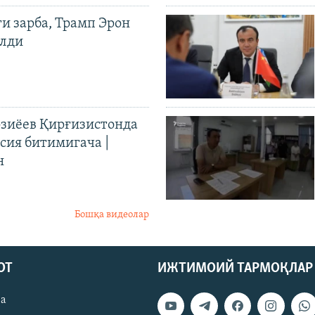
ги зарба, Трамп Эрон
илди
иёев Қирғизистонда
ия битимигача |
н
Бошқа видеолар
ОТ
ИЖТИМОИЙ ТАРМОҚЛАР
ва