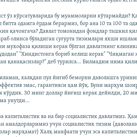
йиғишга чақирилган постини кўриб ғалати бўлиб кетган
ст ўз кўрсатувларида бу муаммоларни кўтармайди? Қ
 битта одамга ёрдам берармиз, бор ана 10 та 100 та о
кин қачонгача? Давлат томонидан фондлар ташкил қи
раб олинса бўладиган суғурта тизимлари яхши ишлам
ни мухофаза қилиши керак бўлган давлатнинг клиник
худодан" "Хиндистонга бориб келиш керак" "Чиқмаган
дан қанақасизлар?" деб турилса... Билмадим нима қили
иламан, халқдан пул йиғиб беморни даволашга урини
эффектив эмас, гарантияси ҳам йўқ. Буни марҳум шои
м кўрдик. 30 минг доллар йиғиш керак дейилди, 20 м
ма унутди...
оза капиталистик ва на бир социалистик давлатмиз. Ҳ
ган амалдорларимиз учун социалистик тизим (даволан
злар марҳамат) Халқ манфаати учун эса капиталистми