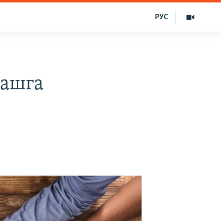
РУС
шашга