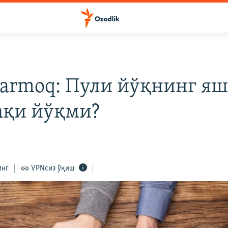
armoq: Пули йўқнинг я
ақи йўқми?
инг
VPNсиз ўқиш