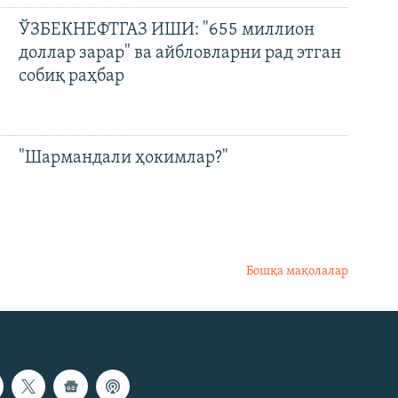
ЎЗБЕКНЕФТГАЗ ИШИ: "655 миллион
доллар зарар" ва айбловларни рад этган
собиқ раҳбар
"Шармандали ҳокимлар?"
Бошқа мақолалар