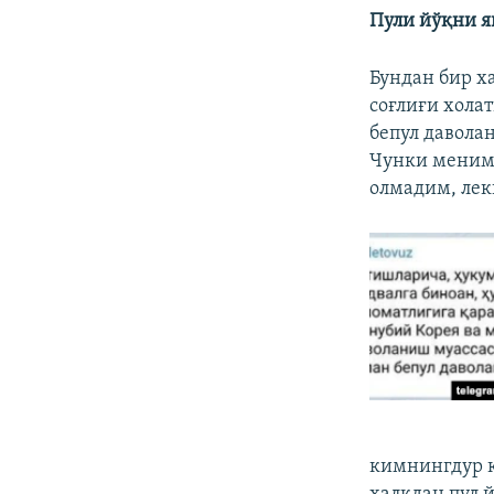
Пули йўқни я
Бундан бир х
соғлиғи хола
бепул давола
Чунки менимч
олмадим, лек
кимнингдур к