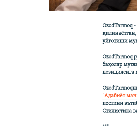
OzodTarmoq -
қилинаётган,
уйғотиши мум
OzodTarmoq р
баҳолар мутл
позициясига 
OzodTarmoqни
"Адабиёт ман
постини эъти
Стилистика в
***