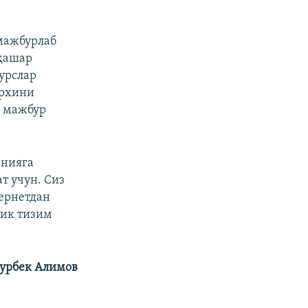
мажбурлаб
 ҳашар
сурслар
архини
а мажбур
анияга
т учун. Сиз
тернетдан
тик тизим
урбек Алимов