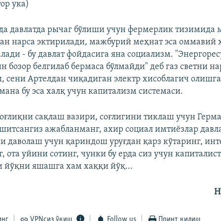
тор ука)
а давлатда рычаг бўлиши учун фермерлик тизимида 
ган нарса эктирилади, мажбурий меҳнат эса оммавий
лади - бу давлат фойдасига яна социализм. "Энергоре
н бозор белгилаб бермаса бўлмайди" деб газ светни н
, сени Артелдан чиқадиган электр хисоблагич олишг
мана бу эса халқ учун капитализм системаси.
 соғлиқни сақлаш вазири, соғлигини тиклаш учун Герм
эшитсангиз ажабланманг, ахир социал имтиёзлар давла
ни даволаш учун қариндош уруғдан қарз кўтаринг, ин
, ота уйини сотинг, чунки бу ерда сиз учун капиталис
и йўқни яшашга хам хаққи йўқ...
Н
инг
VPNсиз ўқиш
Follow us
Принт қилиш