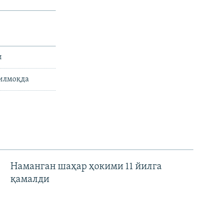
и
тилмоқда
Наманган шаҳар ҳокими 11 йилга
қамалди