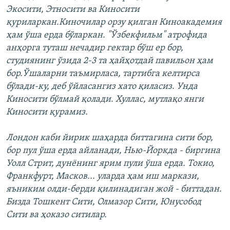
Экосити, Этносити ва Киносити
қуриларкан.Киночилар орзу қилган Киноакадемия
ҳам ўша ерда бўларкан. "Ўзбекфильм" атрофида
анҳорга туташ нечадир гектар бўш ер бор,
студиянинг ўзида 2-3 та ҳайҳотдай павильон ҳам
бор.Ўшаларни таъмирласа, тартибга келтирса
бўлади-ку, деб ўйласангиз хато қиласиз. Унда
Киносити бўлмай қолади. Хуллас, мутлақо янги
Киносити қурамиз.
Лондон каби йирик шаҳарда биттагина сити бор,
бор пул ўша ерда айланади, Нью-Йоркда - биргина
Уолл Стрит, дунёнинг ярим пули ўша ерда. Токио,
Франкфурт, Масков... уларда ҳам иш маркази,
яъниким олди-берди қилинадиган жой - биттадан.
Бизда Тошкент Сити, Олмазор Сити, Юнусобод
Сити ва ҳоказо ситилар.