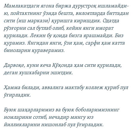
Мамлакатдаги ягона биржа дурустроқ ишламайди-
ю, пойтахтнинг ўзида бешта, вилоятларда биттадан
сити (иш маркази) қуришга киришдик. Одатда
рўзғорни сал бутлаб олиб, кейин янги иморат
қурилади. Лекин бу қоида бизга ярашмайди. Биз
қурамиз. Янгидан янги, ўзи ҳам, сарфи ҳам катта
биноларни қураверамиз.
Дарвоқе, куни кеча Қўқонда ҳам сити қурилади,
деган хушхабарни эшитдик.
Ҳамма билади, аввалига мактабу коллеж қуриб пул
ўғирладик.
Буюк шаҳарларимиз ва буюк боболаримизнинг
номларини сотиб, нечадир мингу юз
йилликларини нишонлаб пул ўғирладик.