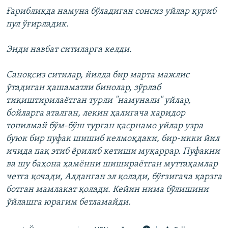
Ғарибликда намуна бўладиган сонсиз уйлар қуриб
пул ўғирладик.
Энди навбат ситиларга келди.
Саноқсиз ситилар, йилда бир марта мажлис
ўтадиган ҳашаматли бинолар, зўрлаб
тиқиштирилаётган турли "намунали" уйлар,
бойларга аталган, лекин ҳалигача харидор
топилмай бўм-бўш турган қасрнамо уйлар узра
буюк бир пуфак шишиб келмоқдаки, бир-икки йил
ичида пақ этиб ёрилиб кетиши муқаррар. Пуфакни
ва шу баҳона ҳамённи шишираётган муттаҳамлар
четга қочади, Алданган эл қолади, бўғзигача қарзга
ботган мамлакат қолади. Кейин нима бўлишини
ўйлашга юрагим бетламайди.