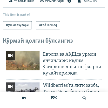
Ўртоқлашинг
VPNсиз ўқиш
Follow us
This item is part of
Кун мавзулари
OzodTarmoq
Кўрмай қолган бўлсангиз
Европа ва АҚШда ўрмон
ёнғинлари: иқлим
ўзгариши янги хавфларни
кучайтирмоқда
Wildberries’га янги зарба,
Трамп Эрон бўйича баёнот
қилди
РУС