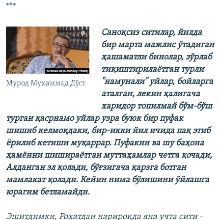
***
Саноқсиз ситилар, йилда
бир марта мажлис ўтадиган
ҳашаматли бинолар, зўрлаб
тиқиштирилаётган турли
"намунали" уйлар, бойларга
Мурод Муҳаммад Дўст
аталган, лекин ҳалигача
харидор топилмай бўм-бўш
турган қасрнамо уйлар узра буюк бир пуфак
шишиб келмоқдаки, бир-икки йил ичида пақ этиб
ёрилиб кетиши муқаррар. Пуфакни ва шу баҳона
ҳамённи шишираётган муттаҳамлар четга қочади,
Алданган эл қолади, бўғзигача қарзга ботган
мамлакат қолади. Кейин нима бўлишини ўйлашга
юрагим бетламайди.
Эшитдимки, Роҳатдан нарироқда яна учта сити -