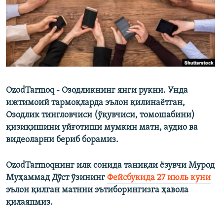
OzodTarmoq - Озодликнинг янги рукни. Унда
ижтимоий тармоқларда эълон қилинаётган,
Озодлик тингловчиси (ўқувчиси, томошабини)
қизиқишини уйғотиши мумкин матн, аудио ва
видеоларни бериб борамиз.
OzodTarmoqнинг илк сонида таниқли ёзувчи Мурод
Муҳаммад Дўст ўзининг
Фейсбукида 27 июль куни
эълон қилган матнни эътиборингизга ҳавола
қилаяпмиз.