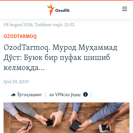
Линклар
Бош
мавзуларга
08 Avgust 2026, Toshkent vaqti: 12:02
ўтинг
OZODLIK SURISHTIRUVLARI
Асосий
OZODTARMOQ
OZODVIDEO
навигацияга
OzodTarmoq. Мурод Муҳаммад
ўтинг
OZODARXIV
Дўст: Буюк бир пуфак шишиб
Қидиришга
ўтинг
келмоқда...
На русском
Iyul 29, 2019
ИЖТИМОИЙ ТАРМОҚЛАР
Ўртоқлашинг
VPNсиз ўқиш
Озодлик бошқа тилларда