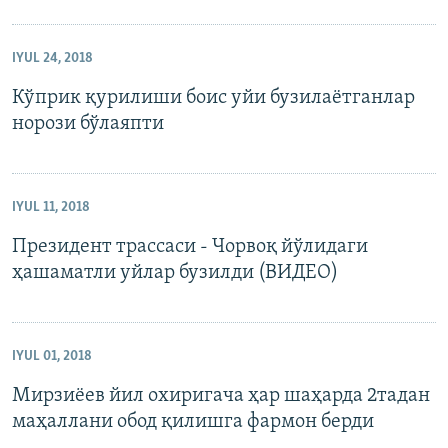
IYUL 24, 2018
Кўприк қурилиши боис уйи бузилаётганлар
норози бўлаяпти
IYUL 11, 2018
Президент трассаси - Чорвоқ йўлидаги
ҳашаматли уйлар бузилди (ВИДЕО)
IYUL 01, 2018
Мирзиёев йил охиригача ҳар шаҳарда 2тадан
маҳаллани обод қилишга фармон берди