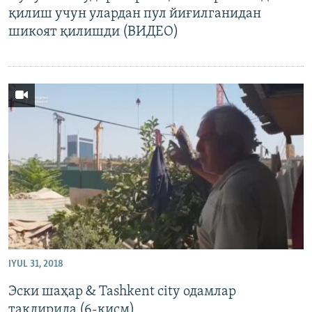
қилиш учун улардан пул йиғилганидан
шикоят қилишди (ВИДЕО)
IYUL 31, 2018
Эски шаҳар & Tashkent city одамлар
тақдирида (6-қисм)