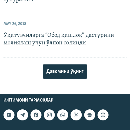
MAY 26, 2018
Ўқитувчиларга “Обод қишлоқ” дастурини
молиялаш учун ўлпон солинди
Давомини ўқинг
ИЖТИМОИЙ ТАРМОҚЛАР