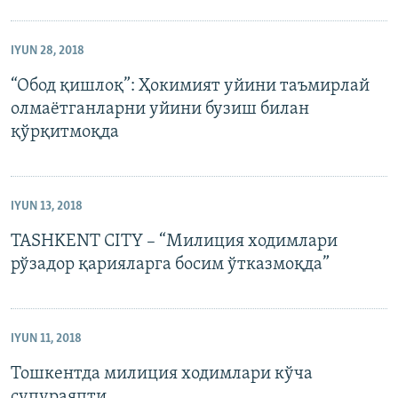
IYUN 28, 2018
“Обод қишлоқ”: Ҳокимият уйини таъмирлай
олмаëтганларни уйини бузиш билан
қўрқитмоқда
IYUN 13, 2018
TASHKENT CITY – “Милиция ходимлари
рўзадор қарияларга босим ўтказмоқда”
IYUN 11, 2018
Тошкентда милиция ходимлари кўча
супураяпти