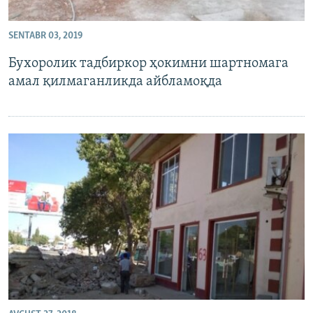
SENTABR 03, 2019
Бухоролик тадбиркор ҳокимни шартномага
амал қилмаганликда айбламоқда