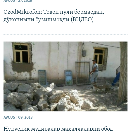
AVGUST 27, 2018
OzodMikrofon: Товон пули бермасдан,
дўконимни бузишмоқчи (ВИДЕО)
AVGUST 09, 2018
Нукуслик мудиралар маҳаллаларни обод