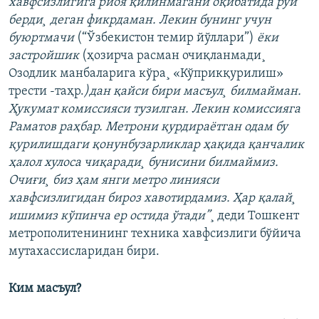
хавфсизлигига риоя қилинмагани оқибатида рўй
берди¸ деган фикрдаман. Лекин бунинг учун
буюртмачи
(“Ўзбекистон темир йўллари”)
ëки
застройшик
(ҳозирча расман очиқланмади¸
Озодлик манбаларига кўра¸ «Кўприкқурилиш»​
трести -таҳр.
)дан қайси бири масъул¸ билмайман.
Ҳукумат комиссияси тузилган. Лекин комиссияга
Раматов раҳбар. Метрони қурдираëтган одам бу
қурилишдаги қонунбузарликлар ҳақида қанчалик
ҳалол хулоса чиқаради¸ бунисини билмаймиз.
Очиғи¸ биз ҳам янги метро линияси
хавфсизлигидан бироз хавотирдамиз. Ҳар қалай¸
ишимиз кўпинча ер остида ўтади”
¸ деди Тошкент
метрополитенининг техника хавфсизлиги бўйича
мутахассисларидан бири.
Ким масъул?