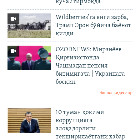
кучайтирмоқда
Wildberries’га янги зарба,
Трамп Эрон бўйича баёнот
қилди
OZODNEWS: Мирзиёев
Қирғизистонда —
Чашмадан пенсия
битимигача | Украинага
босқин
Бошқа видеолар
10 туман ҳокими
коррупцияга
алоқадорлиги
текширилаётгани хабар