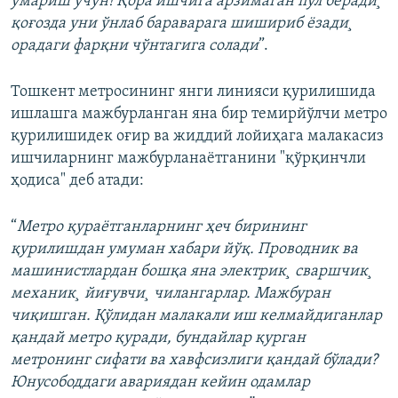
ўмариш учун! Қора ишчига арзимаган пул беради¸
қоғозда уни ўнлаб бараварага шишириб ëзади¸
орадаги фарқни чўнтагига солади
”.
Тошкент метросининг янги линияси қурилишида
ишлашга мажбурланган яна бир темирйўлчи метро
қурилишидек оғир ва жиддий лойиҳага малакасиз
ишчиларнинг мажбурланаëтганини "қўрқинчли
ҳодиса" деб атади:
“
Метро қураëтганларнинг ҳеч бирининг
қурилишдан умуман хабари йўқ. Проводник ва
машинистлардан бошқа яна электрик¸ сваршчик¸
механик¸ йиғувчи¸ чилангарлар. Мажбуран
чиқишган. Қўлидан малакали иш келмайдиганлар
қандай метро қуради, бундайлар қурган
метронинг сифати ва хавфсизлиги қандай бўлади?
Юнусободдаги авариядан кейин одамлар