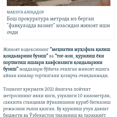
МАВЗУГА АЛОҚАДОР
Бош прокуратура метрода юз берган
"фавқулодда вазият" юзасидан жиноят иши
очди
Жиноят кодексининг
“меҳнатни муҳофаза қилиш
қоидаларини бузиш”
ва
“тоғ-кон¸ қурилиш ëки
портлатиш ишлари хавфсизлиги қоидаларини
бузиш”
моддалари бўйича очилган жиноят ишига
айнан кимлар тортилгани ҳозирча очиқланмади.
Тошкент ҳукумати 2021 йилгача пойтахт
метросининг икки янги, узунлиги 10 километрли,
саккизта станцияли йўналишини қуриб битказиш
режасини эълон қилган. Бу қурилиш учун давлат
бюджети ва Ўзбекистон тикланиш ва тараққиëт