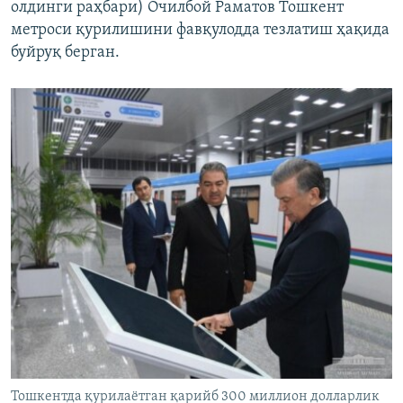
олдинги раҳбари) Очилбой Раматов Тошкент
метроси қурилишини фавқулодда тезлатиш ҳақида
буйруқ берган.
Тошкентда қурилаëтган қарийб 300 миллион долларлик