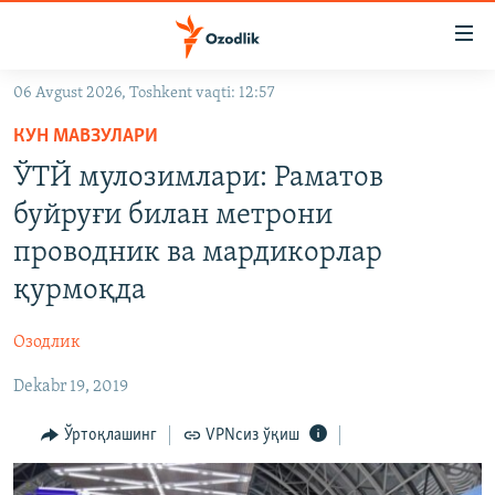
Линклар
Бош
мавзуларга
06 Avgust 2026, Toshkent vaqti: 12:57
ўтинг
OZODLIK SURISHTIRUVLARI
Асосий
КУН МАВЗУЛАРИ
OZODVIDEO
навигацияга
ЎТЙ мулозимлари: Раматов
ўтинг
OZODARXIV
буйруғи билан метрони
Қидиришга
ўтинг
проводник ва мардикорлар
На русском
қурмоқда
ИЖТИМОИЙ ТАРМОҚЛАР
Озодлик
Dekabr 19, 2019
Ўртоқлашинг
VPNсиз ўқиш
Озодлик бошқа тилларда