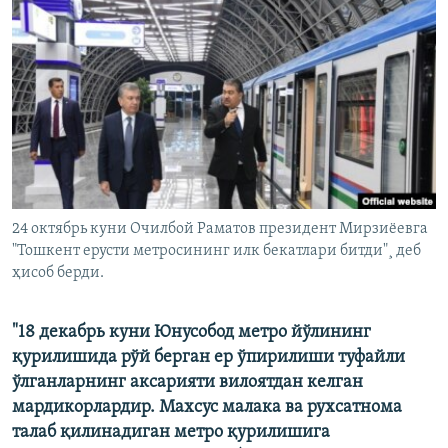
24 октябрь куни Очилбой Раматов президент Мирзиëевга
"Тошкент ерусти метросининг илк бекатлари битди"¸ деб
ҳисоб берди.
"18 декабрь куни Юнусобод метро йўлининг
қурилишида рўй берган ер ўпирилиши туфайли
ўлганларнинг аксарияти вилоятдан келган
мардикорлардир. Махсус малака ва рухсатнома
талаб қилинадиган метро қурилишига