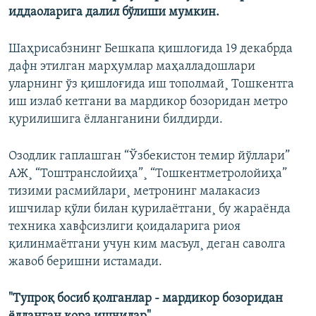
иддаоларига далил бўлиши мумкин.
Шаҳрисабзнинг Бешкапа қишлоғида 19 декабрда
дафн этилган марҳумлар маҳалладошлари
уларнинг ўз қишлоғида иш тополмай¸ Тошкентга
иш излаб кетгани ва мардикор бозоридан метро
қурилишига ëлланганини билдирди.
Озодлик гаплашган “Ўзбекистон темир йўллари”
АЖ¸ “Тоштранслойиҳа”¸ “Тошкентметролойиҳа”
тизими расмийлари¸ метронинг малакасиз
ишчилар қўли билан қурилаëтгани¸ бу жараëнда
техника хавфсизлиги қоидаларига риоя
қилинмаëтгани учун ким масъул¸ деган саволга
жавоб беришни истамади.
"Тупроқ босиб қолганлар - мардикор бозоридан