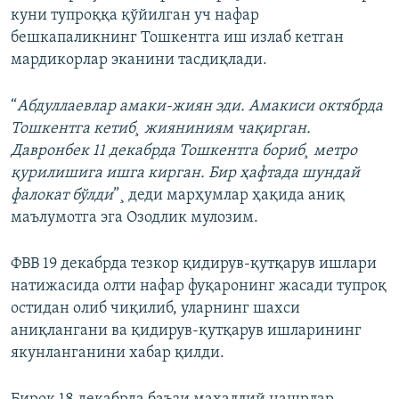
куни тупроққа қўйилган уч нафар
бешкапаликнинг Тошкентга иш излаб кетган
мардикорлар эканини тасдиқлади.
“
Абдуллаевлар амаки-жиян эди. Амакиси октябрда
Тошкентга кетиб¸ жияниниям чақирган.
Давронбек 11 декабрда Тошкентга бориб¸ метро
қурилишига ишга кирган. Бир ҳафтада шундай
фалокат бўлди
”¸ деди марҳумлар ҳақида аниқ
маълумотга эга Озодлик мулозим.
ФВВ 19 декaбрда тезкор қидирув-қутқарув ишлари
натижасида олти нафар фуқаронинг жасади тупроқ
остидан олиб чиқилиб, уларнинг шахси
аниқлангани ва қидирув-қутқарув ишларининг
якунланганини хабар қилди.