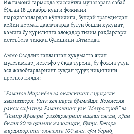
Ижтимоий тармоқда ҳиссиëтли мунозарага сабаб
бўлган 18 декабрь кунги фожиани
шарҳлаганлардан кўпчилиги¸ бундай трагедиядан
кейин нормал давлатларда бутун бошли ҳукумат¸
камига бу қурилишга алоқадор тизим раҳбарлари
истеъфога чиққан бўлишини айтмоқда.
Аммо Озодлик гаплашган ҳукуматга яқин
мулозимлар¸ истеъфо у ëқда турсин¸ бу фожиа учун
асл жавобгарларнинг сувдан қуруқ чиқишини
прогноз қилди:
“
Раматов Мирзиëев ва оиласининг садоқатли
хизматкори. Унга ҳеч нарса бўлмайди. Комиссия
раиси сифатида Раматовнинг ўзи “Метрострой” ва
“Темир йўллари” раҳбарларини ишдан олади¸ кўпи
билан 20 та одамни жазолайди¸ бўлди. Бечора
мардикорнинг оиласига 100 млн. сўм бериб¸