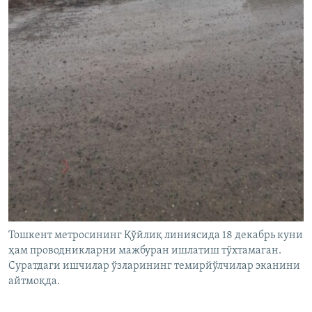
Тошкент метросининг Қўйлиқ линиясида 18 декабрь куни
ҳам проводникларни мажбуран ишлатиш тўхтамаган.
Суратдаги ишчилар ўзларининг темирйўлчилар эканини
айтмоқда.