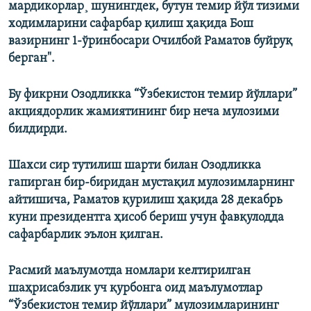
мардикорлар¸ шунингдек, бутун темир йўл тизими
ходимларини сафарбар қилиш ҳақида Бош
вазирнинг 1-ўринбосари Очилбой Раматов буйруқ
берган".
Бу фикрни Озодликка “Ўзбекистон темир йўллари”
акциядорлик жамиятининг бир неча мулозими
билдирди.
Шахси сир тутилиш шарти билан Озодликка
гапирган бир-биридан мустақил мулозимларнинг
айтишича, Раматов қурилиш ҳақида 28 декабрь
куни президентга ҳисоб бериш учун фавқулодда
сафарбарлик эълон қилган.
Расмий маълумотда номлари келтирилган
шаҳрисабзлик уч қурбонга оид маълумотлар
“Ўзбекистон темир йўллари” мулозимларининг