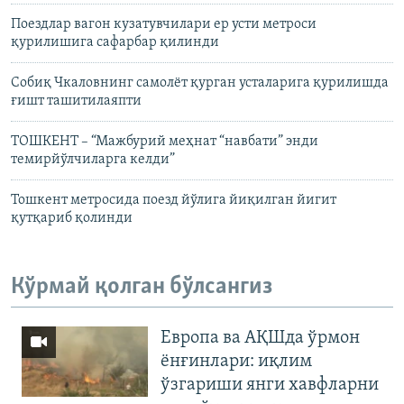
Поездлар вагон кузатувчилари ер усти метроси
қурилишига сафарбар қилинди
Собиқ Чкаловнинг самолёт қурган усталарига қурилишда
ғишт ташитилаяпти
ТОШКЕНТ – “Мажбурий меҳнат “навбати” энди
темирйўлчиларга келди”
Тошкент метросида поезд йўлига йиқилган йигит
қутқариб қолинди
Кўрмай қолган бўлсангиз
Европа ва АҚШда ўрмон
ёнғинлари: иқлим
ўзгариши янги хавфларни