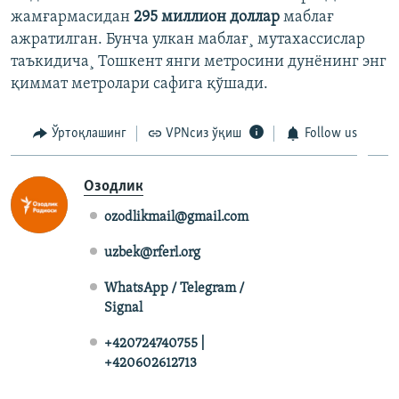
жамғармасидан
295 миллион доллар
маблағ
ажратилган. Бунча улкан маблағ¸ мутахассислар
таъкидича¸ Тошкент янги метросини дунëнинг энг
қиммат метролари сафига қўшади.
Ўртоқлашинг
VPNсиз ўқиш
Follow us
Озодлик
ozodlikmail@gmail.com
uzbek@rferl.org
WhatsApp / Telegram /
Signal
+420724740755 |
+420602612713