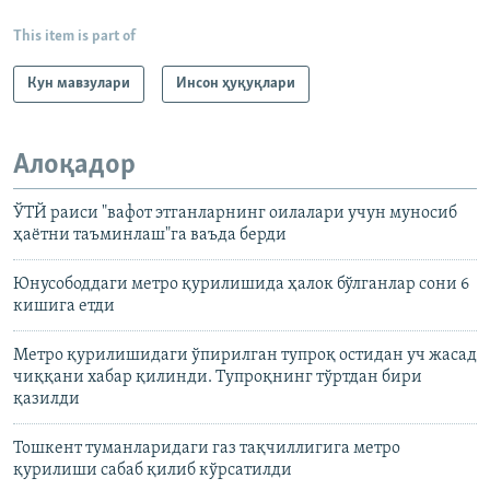
This item is part of
Кун мавзулари
Инсон ҳуқуқлари
Алоқадор
ЎТЙ раиси "вафот этганларнинг оилалари учун муносиб
ҳаётни таъминлаш"га ваъда берди
Юнусободдаги метро қурилишида ҳалок бўлганлар сони 6
кишига етди
Метро қурилишидаги ўпирилган тупроқ остидан уч жасад
чиққани хабар қилинди. Тупроқнинг тўртдан бири
қазилди
Тошкент туманларидаги газ тақчиллигига метро
қурилиши сабаб қилиб кўрсатилди