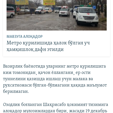
МАВЗУГА АЛОҚАДОР
Метро қурилишида ҳалок бўлган уч
ҳамқишлоқ дафн этилди
Вазирлик баëнотида уларнинг метро қурилишига
ким томонидан¸ қачон ëллангани¸ ер ости
туннелини қазишда ишлаш учун малака ва
рухсатномаси бўлган-бўлмагани ҳақида маълумот
берилмаган.
Озодлик боғланган Шаҳрисабз ҳокимият тизимига
алоқадор мулозимлардан бири¸ жасади 19 декабрь