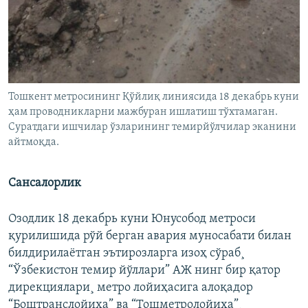
Тошкент метросининг Қўйлиқ линиясида 18 декабрь куни
ҳам проводникларни мажбуран ишлатиш тўхтамаган.
Суратдаги ишчилар ўзларининг темирйўлчилар эканини
айтмоқда.
Сансалорлик
Озодлик 18 декабрь куни Юнусобод метроси
қурилишида рўй берган авария муносабати билан
билдирилаëтган эътирозларга изоҳ сўраб¸
“Ўзбекистон темир йўллари” АЖ нинг бир қатор
дирекциялари¸ метро лойиҳасига алоқадор
“Боштранслойиҳа” ва “Тошметролойиҳа”¸