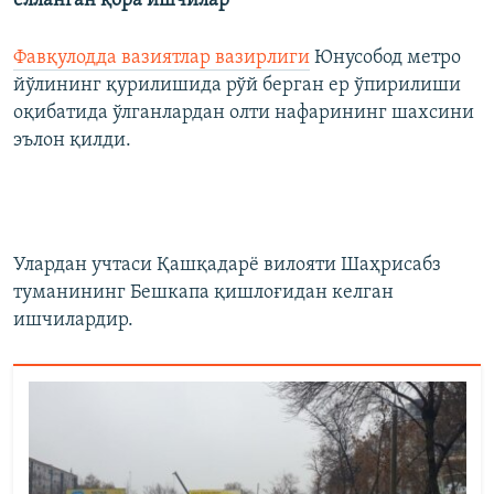
ëлланган қора ишчилар"
Фавқулодда вазиятлар вазирлиги
Юнусобод метро
йўлининг қурилишида рўй берган ер ўпирилиши
оқибатида ўлганлардан олти нафарининг шахсини
эълон қилди.
Улардан учтаси Қашқадарë вилояти Шаҳрисабз
туманининг Бешкапа қишлоғидан келган
ишчилардир.