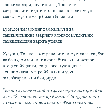
ташкилотлари¸ шунингдек¸ Тошкент
метрополитенидаги техник хавфсизлик учун
масъул мулозимлар билан боғланди.
Бу мулозимларнинг ҳаммаси ўзи ва
ташкилотининг аварияга алоқаси йўқлигини
таъкидлашдан нарига ўтмади.
Хусусан¸ Тошкент метрополитени мутахассиси¸ ўзи
ва бошқармасининг қурилаëтган янги метрога
алоқаси йўқлиги¸ фақат эксплуатацияга
топширилган метро йўналиши учун
жавобгарлигини билдирди.
“
Бизни қурилиш жойига ҳатто яқинлаштирмайди
ҳам. “Ўзбекистон темир йўллари” бу қурилишни
пудратчи компанияга берган. Фожиа техника