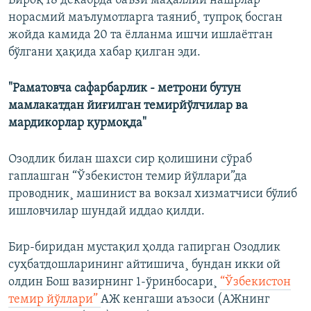
Бироқ 18 декабрда баъзи маҳаллий нашрлар
норасмий маълумотларга таяниб¸ тупроқ босган
жойда камида 20 та ëлланма ишчи ишлаëтган
бўлгани ҳақида хабар қилган эди.
"Раматовча сафарбарлик - метрони бутун
мамлакатдан йиғилган темирйўлчилар ва
мардикорлар қурмоқда"
Озодлик билан шахси сир қолишини сўраб
гаплашган “Ўзбекистон темир йўллари”да
проводник¸ машинист ва вокзал хизматчиси бўлиб
ишловчилар шундай иддао қилди.
Бир-биридан мустақил ҳолда гапирган Озодлик
суҳбатдошларининг айтишича¸ бундан икки ой
олдин Бош вазирнинг 1-ўринбосари¸
“Ўзбекистон
темир йўллари”
АЖ кенгаши аъзоси (АЖнинг