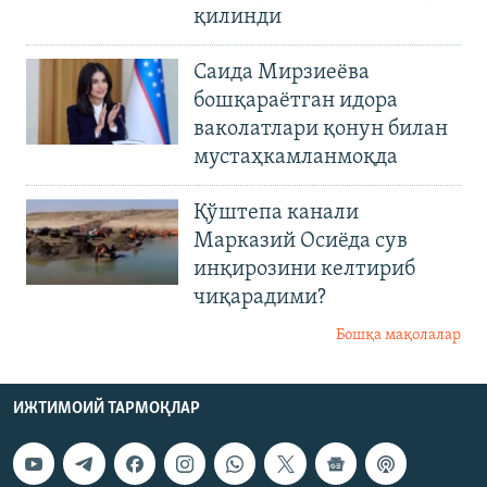
қилинди
Саида Мирзиеёва
бошқараётган идора
ваколатлари қонун билан
мустаҳкамланмоқда
Қўштепа канали
Марказий Осиёда сув
инқирозини келтириб
чиқарадими?
Бошқа мақолалар
ИЖТИМОИЙ ТАРМОҚЛАР