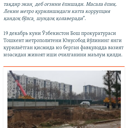
тақдир экан¸ деб оғзини ëпишади. Масала ëпиқ.
Лекин метро қурилишидаги катта коррупция
қандоқ бўлса¸ шундоқ қолаверади
”.
19 декабрь куни Ўзбекистон Бош прокуратураси
Тошкент метрополитени Юнусобод йўлининг янги
қурилаётган қисмида юз берган фавқулодда вазият
юзасидан жиноят иши очилганини маълум қилди.