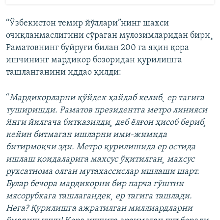
“Ўзбекистон темир йўллари”нинг шахси
очиқланмаслигини сўраган мулозимларидан бири¸
Раматовнинг буйруғи билан 200 га яқин қора
ишчининг мардикор бозоридан қурилишга
ташланганини иддао қилди:
“
Мардикорларни қўйдек ҳайдаб келиб¸ ер тагига
туширишди. Раматов президентга метро линияси
Янги йилгача битказилди¸ деб ëлғон ҳисоб бериб¸
кейин битмаган ишларни ими-жимида
битирмоқчи эди. Метро қурилишида ер остида
ишлаш қоидаларига махсус ўқитилган¸ махсус
рухсатнома олган мутахассислар ишлаши шарт.
Булар бечора мардикорни бир парча гўштни
мясорубкага ташлагандек¸ ер тагига ташлади.
Нега? Қурилишга ажратилган миллиардларни