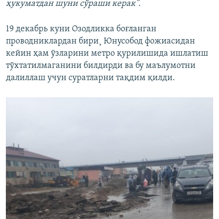
ҳукуматдан шуни сўраши керак”.
19 декабрь куни Озодликка боғланган
проводниклардан бири¸ Юнусобод фожиасидан
кейин ҳам ўзларини метро қурилишида ишлатиш
тўхтатилмаганини билдирди ва бу маълумотни
далиллаш учун суратларни тақдим қилди.