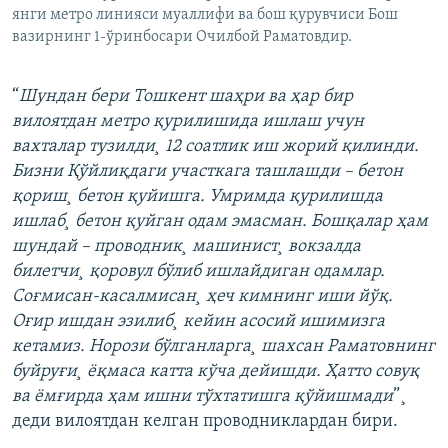
янги метро линияси муаллифи ва бош қурувчиси Бош
вазирнинг 1-ўринбосари Очилбой Раматовдир.
“
Шундан бери Тошкент шаҳри ва ҳар бир
вилоятдан метро қурилишида ишлаш учун
вахталар тузилди¸ 12 соатлик иш жорий қилинди.
Бизни Қўйлиқдаги участкага ташлашди – бетон
қориш¸ бетон қуйишга. Умримда қурилишда
ишлаб¸ бетон қуйган одам эмасман. Бошқалар ҳам
шундай – проводник¸ машинист¸ вокзалда
билетчи¸ қоровул бўлиб ишлайдиган одамлар.
Соғмисан-касалмисан¸ ҳеч кимнинг иши йўқ.
Оғир ишдан эзилиб¸ кейин асосий ишимизга
кетамиз. Норози бўлганларга¸ шахсан Раматовнинг
буйруғи¸ ëқмаса катта кўча дейишди. Ҳатто совуқ
ва ëмғирда ҳам ишни тўхтатишга қўйишмади
”¸
деди вилоятдан келган проводниклардан бири.