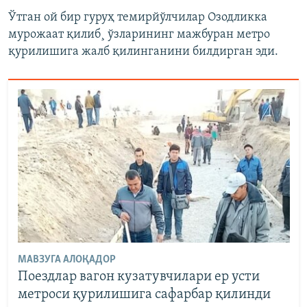
Ўтган ой бир гуруҳ темирйўлчилар Озодликка
мурожаат қилиб¸ ўзларининг мажбуран метро
қурилишига жалб қилинганини билдирган эди.
МАВЗУГА АЛОҚАДОР
Поездлар вагон кузатувчилари ер усти
метроси қурилишига сафарбар қилинди