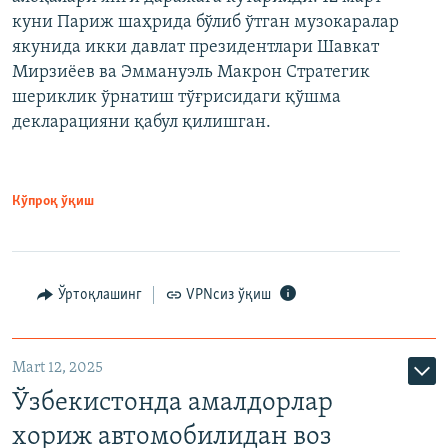
куни Париж шаҳрида бўлиб ўтган музокаралар
якунида икки давлат президентлари Шавкат
Мирзиёев ва Эммануэль Макрон Стратегик
шериклик ўрнатиш тўғрисидаги қўшма
декларацияни қабул қилишган.
Кўпроқ ўқиш
Ўртоқлашинг
VPNсиз ўқиш
Mart 12, 2025
Ўзбекистонда амалдорлар
хориж автомобилидан воз