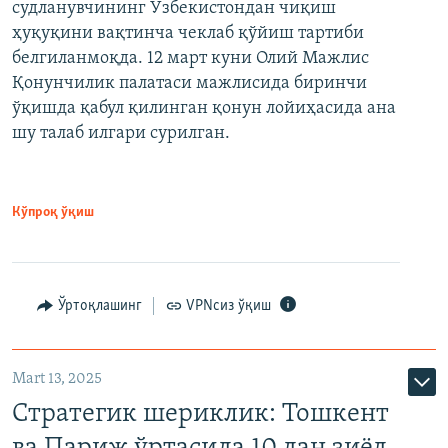
судланувчининг Ўзбекистондан чиқиш
ҳуқуқини вақтинча чеклаб қўйиш тартиби
белгиланмоқда. 12 март куни Олий Мажлис
Қонунчилик палатаси мажлисида биринчи
ўқишда қабул қилинган қонун лойиҳасида ана
шу талаб илгари сурилган.
Кўпроқ ўқиш
Ўртоқлашинг
VPNсиз ўқиш
Mart 13, 2025
Стратегик шериклик: Тошкент