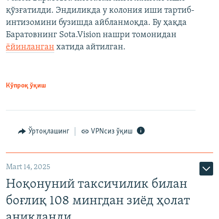
қўзғатилди. Эндиликда у колония иши тартиб-
интизомини бузишда айбланмоқда. Бу ҳақда
Баратовнинг Sota.Vision нашри томонидан
ёйинланган
хатида айтилган.
Кўпроқ ўқиш
Ўртоқлашинг
VPNсиз ўқиш
Mart 14, 2025
Ноқонуний таксичилик билан
боғлиқ 108 мингдан зиёд ҳолат
аниқланди