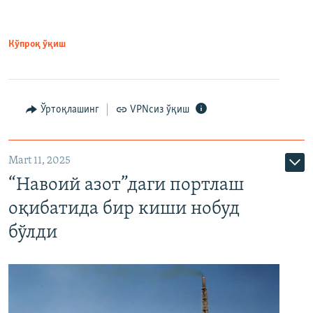
Кўпроқ ўқиш
Ўртоқлашинг
VPNсиз ўқиш
Mart 11, 2025
“Навоий азот”даги портлаш
оқибатида бир киши нобуд
бўлди