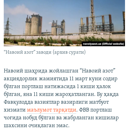
“Навоий азот” заводи (архив сурати)
Навоий шаҳрида жойлашган “Навоий азот”
акциядорлик жамиятида 11 март куни содир
бўлган портлаш натижасида 1 киши ҳалок
бўлган, яна 11 киши жароҳатланган. Бу ҳақда
Фавқулодда вазиятлар вазирлиги матбуот
хизмати
маълумот тарқатди
. ФВВ портлаш
чоғида нобуд бўлган ва жабрланган кишилар
шахсини очиқлаган эмас.