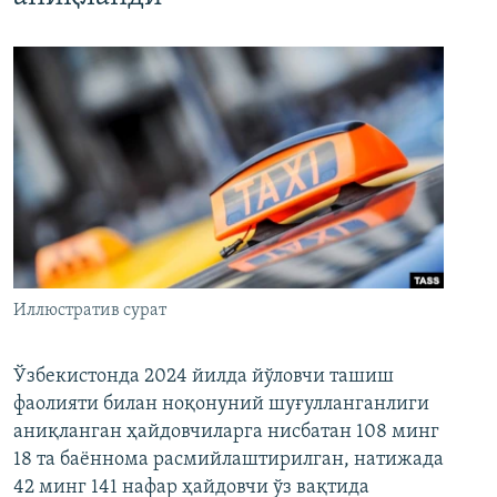
Иллюстратив сурат
Ўзбекистонда 2024 йилда йўловчи ташиш
фаолияти билан ноқонуний шуғулланганлиги
аниқланган ҳайдовчиларга нисбатан 108 минг
18 та баённома расмийлаштирилган, натижада
42 минг 141 нафар ҳайдовчи ўз вақтида