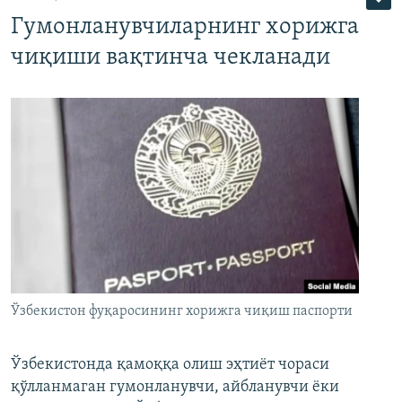
Гумонланувчиларнинг хорижга
чиқиши вақтинча чекланади
Ўзбекистон фуқаросининг хорижга чиқиш паспорти
Ўзбекистонда қамоққа олиш эҳтиёт чораси
қўлланмаган гумонланувчи, айбланувчи ёки