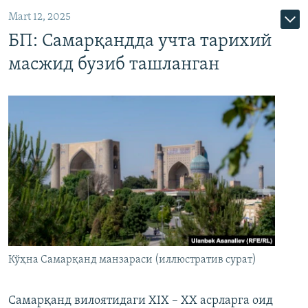
Mart 12, 2025
БП: Самарқандда учта тарихий
масжид бузиб ташланган
Кўҳна Самарқанд манзараси (иллюстратив сурат)
Самарқанд вилоятидаги XIX – XX асрларга оид