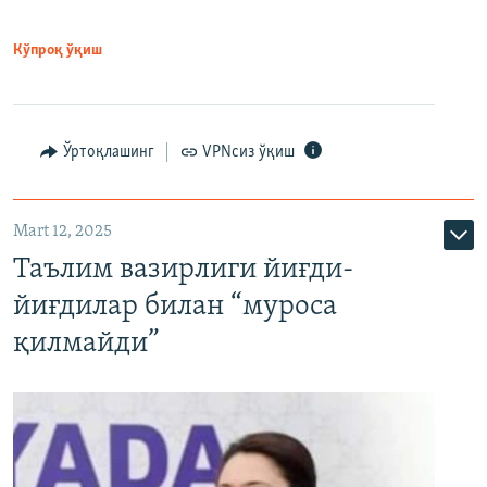
Кўпроқ ўқиш
Ўртоқлашинг
VPNсиз ўқиш
Mart 12, 2025
Таълим вазирлиги йиғди-
йиғдилар билан “муроса
қилмайди”