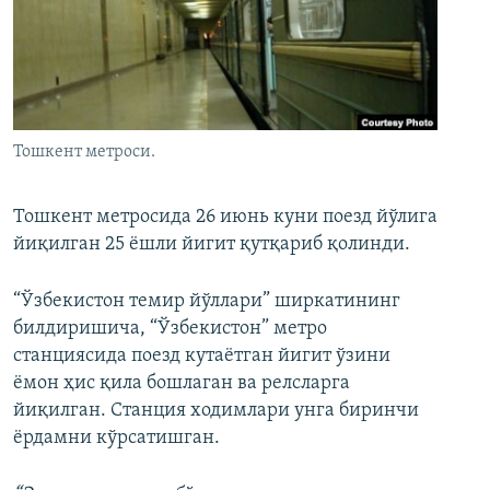
Тошкент метроси.
Тошкент метросида 26 июнь куни поезд йўлига
йиқилган 25 ёшли йигит қутқариб қолинди.
“Ўзбекистон темир йўллари” ширкатининг
билдиришича, “Ўзбекистон” метро
станциясида поезд кутаётган йигит ўзини
ёмон ҳис қила бошлаган ва релсларга
йиқилган. Станция ходимлари унга биринчи
ёрдамни кўрсатишган.