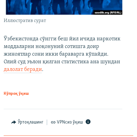
Иллюстратив сурат
Ўзбекистонда сўнгги беш йил ичида наркотик
моддаларни ноқонуний сотишга доир
жиноятлар сони икки бараварга кўпайди.
Олий суд эълон қилган статистика ана шундан
далолат беради
.
Кўпроқ ўқиш
Ўртоқлашинг
VPNсиз ўқиш