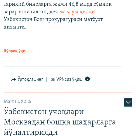
тарихий биноларга жами 46,8 млрд сўмлик
зарар етказилган, дея
маълум қилди
Ўзбекистон Бош прокуратураси матбуот
хизмати.
Кўпроқ ўқиш
Ўртоқлашинг
VPNсиз ўқиш
Mart 12, 2025
Ўзбекистон учоқлари
Москвадан бошқа шаҳарларга
йўналтирилди