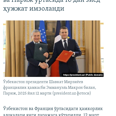
ва Париж ўртасида 10 дан зиёд
ҳужжат имзоланди
Ўзбекистон президенти Шавкат Мирзиёев
франциялик ҳамкасби Эммануэль Макрон билан,
Париж, 2025 йил 12 марти (president.uz фотоси)
Ўзбекистон ва Франция ўртасидаги ҳамкорлик
алоқалари янги даражага кўтарилди. 12 март