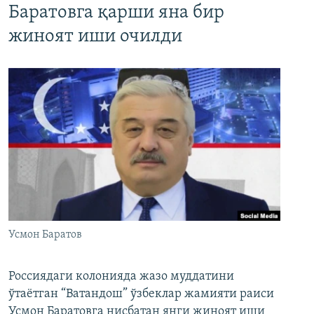
Баратовга қарши яна бир
жиноят иши очилди
Усмон Баратов
Россиядаги колонияда жазо муддатини
ўтаётган “Ватандош” ўзбеклар жамияти раиси
Усмон Баратовга нисбатан янги жиноят иши