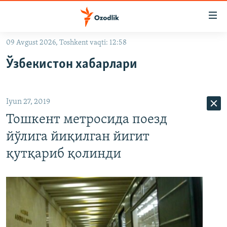
Линклар
Бош
мавзуларга
09 Avgust 2026, Toshkent vaqti: 12:58
ўтинг
OZODLIK SURISHTIRUVLARI
Асосий
Ўзбекистон хабарлари
OZODVIDEO
навигацияга
ўтинг
OZODARXIV
Қидиришга
Iyun 27, 2019
ўтинг
На русском
Тошкент метросида поезд
йўлига йиқилган йигит
ИЖТИМОИЙ ТАРМОҚЛАР
қутқариб қолинди
Озодлик бошқа тилларда