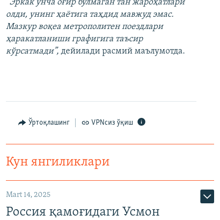
“Эркак унча оғир бўлмаган тан жароҳатлари
олди, унинг ҳаётига таҳдид мавжуд эмас.
Мазкур воқеа метрополитен поездлари
ҳаракатланиши графигига таъсир
кўрсатмади”,
дейилади расмий маълумотда.
Ўртоқлашинг
VPNсиз ўқиш
Кун янгиликлари
Mart 14, 2025
Россия қамоғидаги Усмон