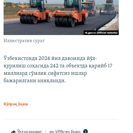
Иллюстратив сурат
Ўзбекистонда 2024 йил давомида йўл-
қурилиш соҳасида 242 та объектда қарийб 17
миллиард сўмлик сифатсиз ишлар
бажарилгани аниқланди.
Кўпроқ ўқиш
Ўртоқлашинг
VPNсиз ўқиш