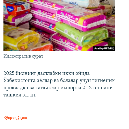
Иллюстратив сурат
2025 йилнинг дастлабки икки ойида
Ўзбекистонга аёллар ва болалар учун гигиеник
прокладка ва тагликлар импорти 2112 тоннани
ташкил этган.
Кўпроқ ўқиш