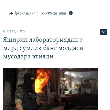
Ўртоқлашинг
VPNсиз ўқиш
Mart 13, 2025
Яширин лабораториядан 9
млрд сўмлик банг моддаси
мусодара этилди