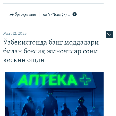
Ўртоқлашинг
VPNсиз ўқиш
Mart 12, 2025
Ўзбекистонда банг моддалари
билан боғлиқ жиноятлар сони
кескин ошди