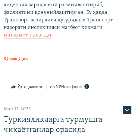
лицензия варақасини расмийлаштириб,
фаолиятини қонунийлаштирган. Бу ҳақда
Транспорт вазирлиги ҳузуридаги Транспорт
назорати инспекцияси матбуот хизмати
маълумот тарқатди
.
Кўпроқ ўқиш
Ўртоқлашинг
VPNсиз ўқиш
Mart 13, 2025
Туркияликларга турмушга
чиқаётганлар орасида