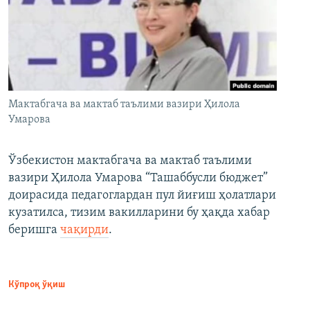
Мактабгача ва мактаб таълими вазири Ҳилола
Умарова
Ўзбекистон мактабгача ва мактаб таълими
вазири Ҳилола Умарова “Ташаббусли бюджет”
доирасида педагоглардан пул йиғиш ҳолатлари
кузатилса, тизим вакилларини бу ҳақда хабар
беришга
чақирди
.
Кўпроқ ўқиш