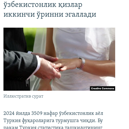
ўзбекистонлик қизлар
иккинчи ўринни эгаллади
Иллюстратив сурат
2024 йилда 3509 нафар ўзбекистонлик аёл
Туркия фуқароларига турмушга чиқди. Бу
рақам Туркия статистика ташкилотининг