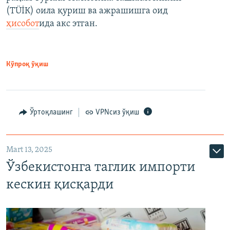
(ТÜİК) оила қуриш ва ажрашишга оид
ҳисобот
ида акс этган.
Кўпроқ ўқиш
Ўртоқлашинг
VPNсиз ўқиш
Mart 13, 2025
Ўзбекистонга таглик импорти
кескин қисқарди