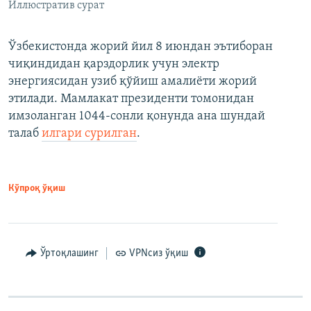
Иллюстратив сурат
Ўзбекистонда жорий йил 8 июндан эътиборан
чиқиндидан қарздорлик учун электр
энергиясидан узиб қўйиш амалиёти жорий
этилади. Мамлакат президенти томонидан
имзоланган 1044-сонли қонунда ана шундай
талаб
илгари сурилган
.
Кўпроқ ўқиш
Ўртоқлашинг
VPNсиз ўқиш