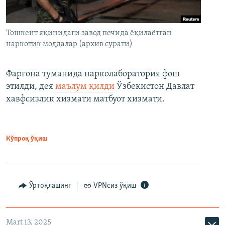
Тошкент яқинидаги завод печида ёқилаётган
наркотик моддалар (архив сурати)
Фарғона туманида нарколаборатория фош
этилди, дея
маълум қилди
Ўзбекистон Давлат
хавфсизлик хизмати матбуот хизмати.
Кўпроқ ўқиш
Ўртоқлашинг
VPNсиз ўқиш
Mart 13, 2025