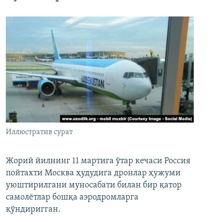
Иллюстратив сурат
Жорий йилнинг 11 мартига ўтар кечаси Россия
пойтахти Москва ҳудудига дронлар ҳужуми
уюштирилгани муносабати билан бир қатор
самолётлар бошқа аэродромларга
қўндиригган.