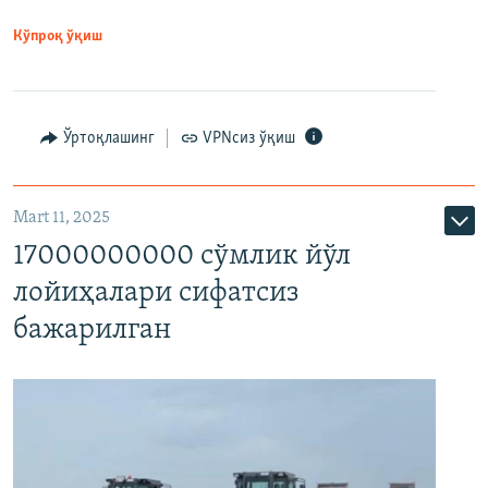
Кўпроқ ўқиш
Ўртоқлашинг
VPNсиз ўқиш
Mart 11, 2025
17000000000 сўмлик йўл
лойиҳалари сифатсиз
бажарилган