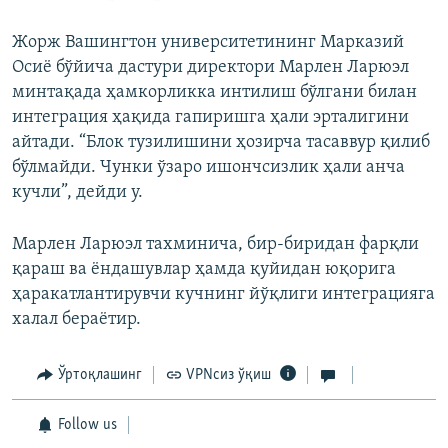
Жорж Вашингтон университетининг Марказий
Осиё бўйича дастури директори Марлен Ларюэл
минтақада ҳамкорликка интилиш бўлгани билан
интеграция ҳақида гапиришга ҳали эрталигини
айтади. “Блок тузилишини ҳозирча тасаввур қилиб
бўлмайди. Чунки ўзаро ишончсизлик ҳали анча
кучли”, дейди у.
Марлен Ларюэл тахминича, бир-биридан фарқли
қараш ва ёндашувлар ҳамда қуйидан юқорига
ҳаракатлантирувчи кучнинг йўқлиги интеграцияга
халал бераётир.
Ўртоқлашинг
VPNсиз ўқиш
Follow us