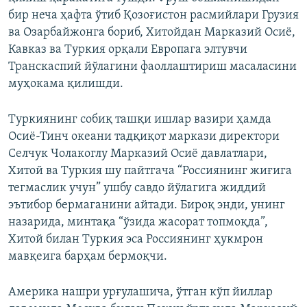
бир неча ҳафта ўтиб Қозоғистон расмийлари Грузия
ва Озарбайжонга бориб, Хитойдан Марказий Осиё,
Кавказ ва Туркия орқали Европага элтувчи
Транскаспий йўлагини фаоллаштириш масаласини
муҳокама қилишди.
Туркиянинг собиқ ташқи ишлар вазири ҳамда
Осиё-Тинч океани тадқиқот маркази директори
Селчук Чолакоглу Марказий Осиё давлатлари,
Хитой ва Туркия шу пайтгача “Россиянинг жиғига
тегмаслик учун” ушбу савдо йўлагига жиддий
эътибор бермаганини айтади. Бироқ энди, унинг
назарида, минтақа “ўзида жасорат топмоқда”,
Хитой билан Туркия эса Россиянинг ҳукмрон
мавқеига барҳам бермоқчи.
Америка нашри урғулашича, ўтган кўп йиллар