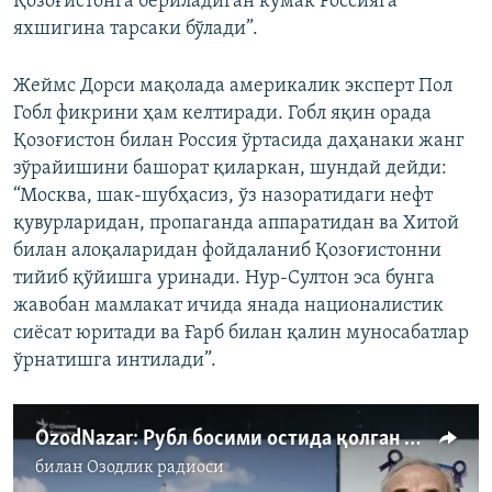
Қозоғистонга бериладиган кўмак Россияга
яхшигина тарсаки бўлади”.
Жеймс Дорси мақолада америкалик эксперт Пол
Гобл фикрини ҳам келтиради. Гобл яқин орада
Қозоғистон билан Россия ўртасида даҳанаки жанг
зўрайишини башорат қиларкан, шундай дейди:
“Москва, шак-шубҳасиз, ўз назоратидаги нефт
қувурларидан, пропаганда аппаратидан ва Хитой
билан алоқаларидан фойдаланиб Қозоғистонни
тийиб қўйишга уринади. Нур-Султон эса бунга
жавобан мамлакат ичида янада националистик
сиёсат юритади ва Ғарб билан қалин муносабатлар
ўрнатишга интилади”.
OzodNazar: Рубл босими остида қолган Ўзбекистон ва “урушга тайёрланаётган” Қозоғистон
билан
Озодлик радиоси