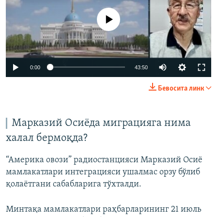
Айни дамда медиа-манба мавжуд эмас
Auto
0:00
43:50
240p
Бевосита линк
360p
Auto
240p
360p
480p
480p
Марказий Осиёда миграцияга нима
720p
халал бермоқда?
720p
1080p
1080p
“Америка овози” радиостанцияси Марказий Осиё
мамлакатлари интеграцияси ушалмас орзу бўлиб
қолаётгани сабабларига тўхталди.
Минтақа мамлакатлари раҳбарларининг 21 июль