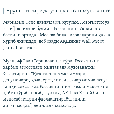
Уруш таъсирида ўзгараётган мувозанат
Марказий Осиё давлатлари, хусусан, Қозоғистон ўз
иттифоқчилари бўлмиш Россиянинг Украинага
босқини ортидан Москва билан алоқаларини қайта
кўриб чиқишди, деб ёзади АҚШнинг Wall Street
Journal газетаси.
Муаллиф Эван Гершковичга кўра, Россиянинг
ҳарбий агрессияси минтақада мувозанатни
ўзгартирган. “Қозоғистон мулозимлари,
депутатлари, қолаверса, таҳлилчилар мамлакат ўз
ташқи сиёсатида Россиянинг имтиёзли мақомини
қайта кўриб чиқиб, Туркия, АҚШ ва Хитой билан
муносабатларни фаоллаштираётганини
айтишмоқда”, дейилади мақолада.