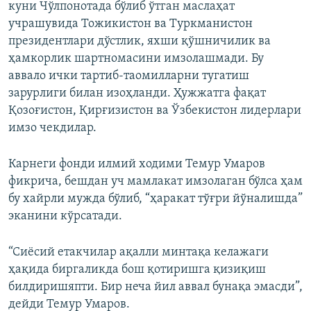
куни Чўлпонотада бўлиб ўтган маслаҳат
учрашувида Тожикистон ва Туркманистон
президентлари дўстлик, яхши қўшничилик ва
ҳамкорлик шартномасини имзолашмади. Бу
аввало ички тартиб-таомилларни тугатиш
зарурлиги билан изоҳланди. Ҳужжатга фақат
Қозоғистон, Қирғизистон ва Ўзбекистон лидерлари
имзо чекдилар.
Карнеги фонди илмий ходими Темур Умаров
фикрича, бешдан уч мамлакат имзолаган бўлса ҳам
бу хайрли мужда бўлиб, “ҳаракат тўғри йўналишда”
эканини кўрсатади.
“Сиёсий етакчилар ақалли минтақа келажаги
ҳақида биргаликда бош қотиришга қизиқиш
билдиришяпти. Бир неча йил аввал бунақа эмасди”,
дейди Темур Умаров.