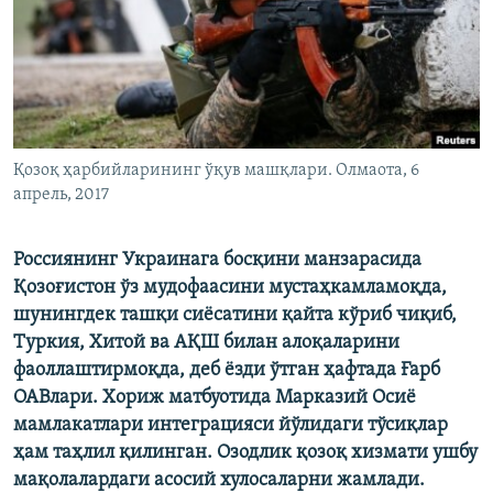
Қозоқ ҳарбийларининг ўқув машқлари. Олмаота, 6
апрель, 2017
Россиянинг Украинага босқини манзарасида
Қозоғистон ўз мудофаасини мустаҳкамламоқда,
шунингдек ташқи сиёсатини қайта кўриб чиқиб,
Туркия, Хитой ва АҚШ билан алоқаларини
фаоллаштирмоқда, деб ёзди ўтган ҳафтада Ғарб
ОАВлари. Хориж матбуотида Марказий Осиё
мамлакатлари интеграцияси йўлидаги тўсиқлар
ҳам таҳлил қилинган. Озодлик қозоқ хизмати ушбу
мақолалардаги асосий хулосаларни жамлади.