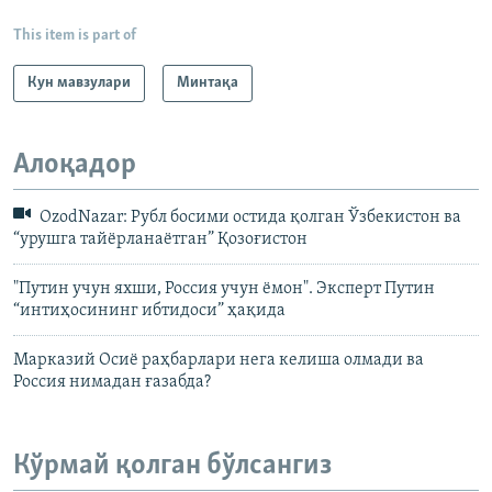
This item is part of
Кун мавзулари
Минтақа
Алоқадор
OzodNazar: Рубл босими остида қолган Ўзбекистон ва
“урушга тайёрланаётган” Қозоғистон
"Путин учун яхши, Россия учун ёмон". Эксперт Путин
“интиҳосининг ибтидоси” ҳақида
Марказий Осиё раҳбарлари нега келиша олмади ва
Россия нимадан ғазабда?
Кўрмай қолган бўлсангиз