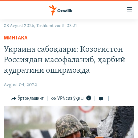
Линклар
Бош
мавзуларга
08 Avgust 2026, Toshkent vaqti: 03:21
ўтинг
OZODLIK SURISHTIRUVLARI
Асосий
МИНТАҚА
OZODVIDEO
навигацияга
Украина сабоқлари: Қозоғистон
ўтинг
OZODARXIV
Россиядан масофаланиб, ҳарбий
Қидиришга
ўтинг
қудратини оширмоқда
На русском
Avgust 04, 2022
ИЖТИМОИЙ ТАРМОҚЛАР
Ўртоқлашинг
VPNсиз ўқиш
Озодлик бошқа тилларда