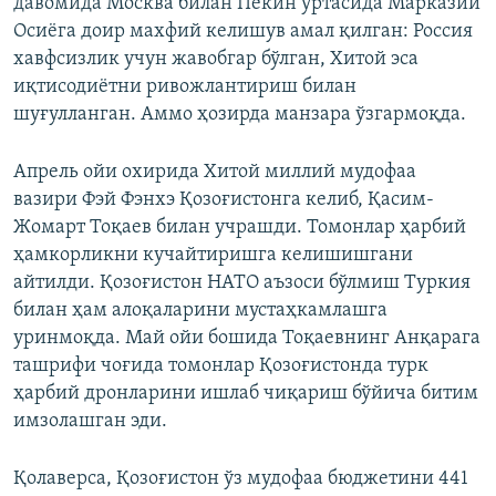
давомида Москва билан Пекин ўртасида Марказий
Осиёга доир махфий келишув амал қилган: Россия
хавфсизлик учун жавобгар бўлган, Хитой эса
иқтисодиётни ривожлантириш билан
шуғулланган. Аммо ҳозирда манзара ўзгармоқда.
Апрель ойи охирида Хитой миллий мудофаа
вазири Фэй Фэнхэ Қозоғистонга келиб, Қасим-
Жомарт Тоқаев билан учрашди. Томонлар ҳарбий
ҳамкорликни кучайтиришга келишишгани
айтилди. Қозоғистон НАТО аъзоси бўлмиш Туркия
билан ҳам алоқаларини мустаҳкамлашга
уринмоқда. Май ойи бошида Тоқаевнинг Анқарага
ташрифи чоғида томонлар Қозоғистонда турк
ҳарбий дронларини ишлаб чиқариш бўйича битим
имзолашган эди.
Қолаверса, Қозоғистон ўз мудофаа бюджетини 441