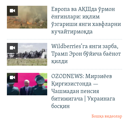
Европа ва АҚШда ўрмон
ёнғинлари: иқлим
ўзгариши янги хавфларни
кучайтирмоқда
Wildberries’га янги зарба,
Трамп Эрон бўйича баёнот
қилди
OZODNEWS: Мирзиёев
Қирғизистонда —
Чашмадан пенсия
битимигача | Украинага
босқин
Бошқа видеолар