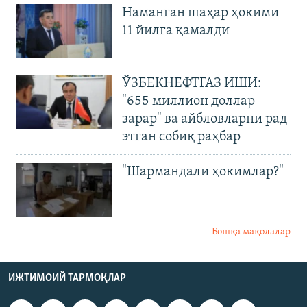
Наманган шаҳар ҳокими
11 йилга қамалди
ЎЗБЕКНЕФТГАЗ ИШИ:
"655 миллион доллар
зарар" ва айбловларни рад
этган собиқ раҳбар
"Шармандали ҳокимлар?"
Бошқа мақолалар
ИЖТИМОИЙ ТАРМОҚЛАР