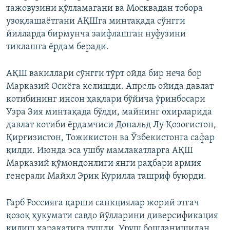
тажовузини қўлламагани ва Москвадан тобора
узоқлашаётгани АҚШга минтақада сўнгги
йилларда бирмунча заифлашган нуфузини
тиклашга ёрдам беради.
АҚШ вакиллари сўнгги тўрт ойда бир неча бор
Марказий Осиёга келишди. Апрель ойида давлат
котибининг инсон ҳақлари бўйича ўринбосари
Узра Зия минтақада бўлди, майнинг охирларида
давлат котиби ёрдамчиси Дональд Лу Қозоғистон,
Қирғизистон, Тожикистон ва Ўзбекистонга сафар
қилди. Июнда эса ушбу мамлакатларга АҚШ
Марказий қўмондонлиги янги раҳбари армия
генерали Майкл Эрик Курилла ташриф буюрди.
Ғарб Россияга қарши санкциялар жорий этгач
қозоқ ҳукумати савдо йўлларини диверсификация
қилиш ҳаракатига тушди. Уруш бошланишидан