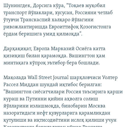
Шунингдек, Дорсига кўра, “Тоқаев муқобил
транспорт йўлаклари, хусусан, Россияни четлаб
ўтувчи Транскаспий халқаро йўлагини
ривожлантиришда Евроиттифоқ Қозоғистонга
ёрдам беришига умид қилмоқда”.
Дарҳақиқат, Европа Марказий Осиёга катта
қизиқиш билан қарамоқда. Вашингтон ҳам
минтақага кўпроқ эътибор бера бошлади.
Мақолада Wall Street Journal шарҳловчиси Уолтер
Рассел Миддан шундай иқтибос берилган:
“Вашингтон сиёсатчилари Россия таъсирига қарши
кураш ва Путинни қийин аҳволга солиш
йўлларини излашмоқда, бинобарин Москва
назоратидаги нефт қувурларига қарамликдан
қутулиши ва иқтисодиётини ислоҳ қилиши учун