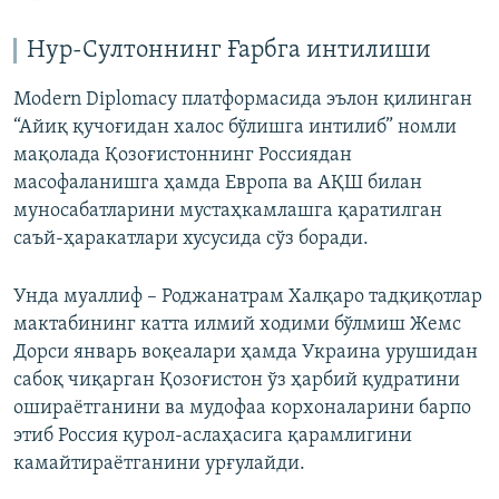
Нур-Султоннинг Ғарбга интилиши
Modern Diplomacy платформасида эълон қилинган
“Айиқ қучоғидан халос бўлишга интилиб” номли
мақолада Қозоғистоннинг Россиядан
масофаланишга ҳамда Европа ва АҚШ билан
муносабатларини мустаҳкамлашга қаратилган
саъй-ҳаракатлари хусусида сўз боради.
Унда муаллиф – Роджанатрам Халқаро тадқиқотлар
мактабининг катта илмий ходими бўлмиш Жемс
Дорси январь воқеалари ҳамда Украина урушидан
сабоқ чиқарган Қозоғистон ўз ҳарбий қудратини
ошираётганини ва мудофаа корхоналарини барпо
этиб Россия қурол-аслаҳасига қарамлигини
камайтираётганини урғулайди.