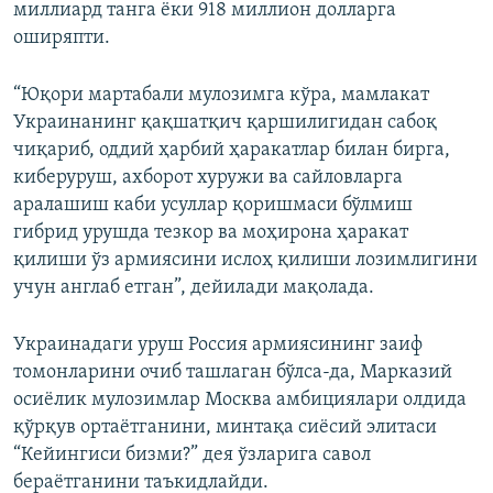
миллиард танга ёки 918 миллион долларга
оширяпти.
“Юқори мартабали мулозимга кўра, мамлакат
Украинанинг қақшатқич қаршилигидан сабоқ
чиқариб, оддий ҳарбий ҳаракатлар билан бирга,
киберуруш, ахборот хуружи ва сайловларга
аралашиш каби усуллар қоришмаси бўлмиш
гибрид урушда тезкор ва моҳирона ҳаракат
қилиши ўз армиясини ислоҳ қилиши лозимлигини
учун англаб етган”, дейилади мақолада.
Украинадаги уруш Россия армиясининг заиф
томонларини очиб ташлаган бўлса-да, Марказий
осиёлик мулозимлар Москва амбициялари олдида
қўрқув ортаётганини, минтақа сиёсий элитаси
“Кейингиси бизми?” дея ўзларига савол
бераётганини таъкидлайди.