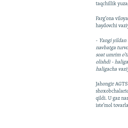
taqchillik yuz
Farg‘ona viloy
haydovchi vazi
-
Yangi yildan 
navbatga turvo
soat umrim o‘t
olishdi - halig
haligacha vaziy
Jahongir AGTS
shoxobchalarid
qildi. U gaz na
iste’mol tovarl