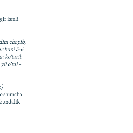
ir ismli
adim chopib,
ar kuni 5-6
a ko‘tarib
il o‘tdi –
.)
qo‘shimcha
z kundalik