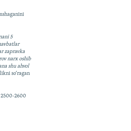
umshaganini
nani 5
navbatlar
ar zapravka
rov narx oshib
ana shu ahvol
likni so‘ragan
i 2500-2600