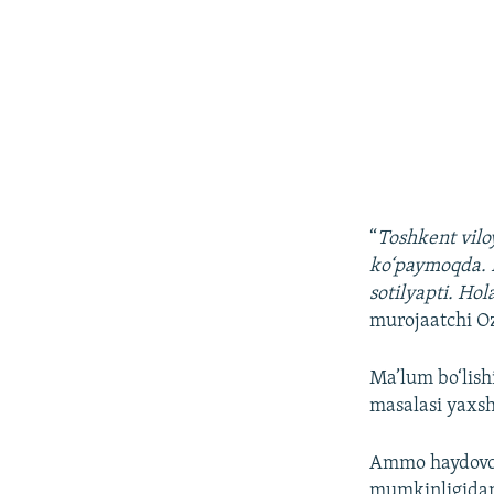
“
Toshkent vilo
ko‘paymoqda. 
sotilyapti. Hol
murojaatchi O
Ma’lum bo‘lish
masalasi yaxsh
Ammo haydovchi
mumkinligidan