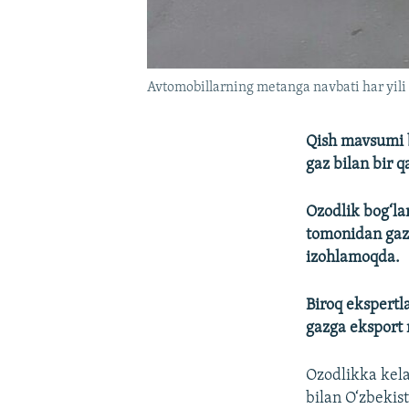
Avtomobillarning metanga navbati har yili 
Qish mavsumi b
gaz bilan bir 
Ozodlik bog‘la
tomonidan gaz 
izohlamoqda.
Biroq ekspertl
gazga eksport 
Ozodlikka kela
bilan O‘zbekis