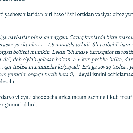
ti yashovchilaridan biri havo ilishi ortidan vaziyat biroz y
iga navbatlar biroz kamaygan. Sovuq kunlarda bitta mashi
rasiz: yoz kunlari 1 – 1,5 minutda to‘ladi. Shu sababli ham 
otgan bo‘lishi mumkin. Lekin “Shunday turnaqator navbatl
a-da”, deb o‘ylab qolasan ba’zan. 5-6 kun probka bo‘lsa, dar
a, qor tushsa muammolar ko‘payadi. Ertaga sovuq tushsa, y
asam yuragim orqaga tortib ketadi, -
deydi ismini ochiqlamas
ydovchi.
rdaryo viloyati shoxobchalarida metan gazning 1 kub metr
otganini bildirdi.