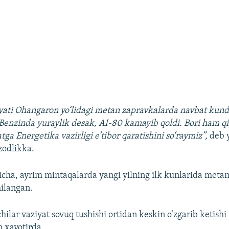
yati Ohangaron yo‘lidagi metan zapravkalarda navbat kun
Benzinda yuraylik desak, AI-80 kamayib qoldi. Bori ham 
atga Energetika vazirligi e’tibor qaratishini so‘raymiz”,
deb 
zodlikka.
icha, ayrim mintaqalarda yangi yilning ilk kunlarida metan
ilangan.
lar vaziyat sovuq tushishi ortidan keskin o‘zgarib ketishi
 xavotirda.