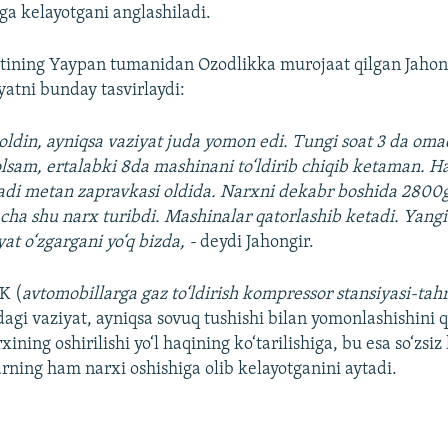
aga kelayotgani anglashiladi.
atining Yaypan tumanidan Ozodlikka murojaat qilgan Jahong
yatni bunday tasvirlaydi:
oldin, ayniqsa vaziyat juda yomon edi. Tungi soat 3 da om
lsam, ertalabki 8da mashinani to‘ldirib chiqib ketaman. H
adi metan zapravkasi oldida. Narxni dekabr boshida 2800g
acha shu narx turibdi. Mashinalar qatorlashib ketadi. Yangi y
at o‘zgargani yo‘q bizda, -
deydi Jahongir.
K (
avtomobillarga gaz to‘ldirish
kompressor stansiyasi-tahr
agi vaziyat, ayniqsa sovuq tushishi bilan yomonlashishini 
rxining oshirilishi yo‘l haqining ko‘tarilishiga, bu esa so‘zsi
arning ham narxi oshishiga olib kelayotganini aytadi.