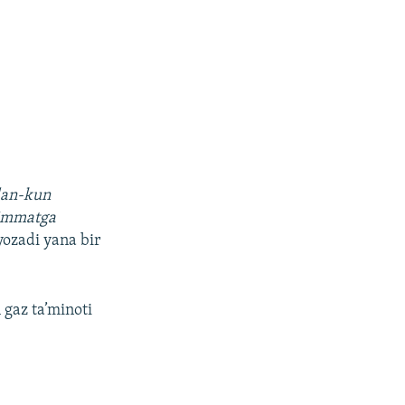
dan-kun
qimmatga
yozadi yana bir
 gaz ta’minoti