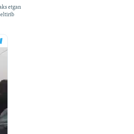
aks etgan
eltirib