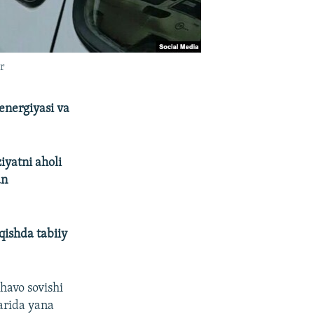
r
energiyasi va
ziyatni
aholi
an
qishda tabiiy
havo sovishi
arida yana