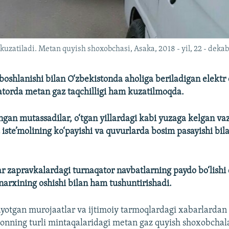
kuzatiladi. Metan quyish shoxobchasi, Asaka, 2018 - yil, 22 - dekab
oshlanishi bilan O‘zbekistonda aholiga beriladigan elektr 
qatorda metan gaz taqchilligi ham kuzatilmoqda.
ngan mutassadilar, o‘tgan yillardagi kabi yuzaga kelgan va
iste’molining ko‘payishi va quvurlarda bosim pasayishi bil
ar zapravkalardagi turnaqator navbatlarning paydo bo‘lishi 
narxining oshishi bilan ham tushuntirishadi.
yotgan murojaatlar va ijtimoiy tarmoqlardagi xabarlardan 
tonning turli mintaqalaridagi metan gaz quyish shoxobchal