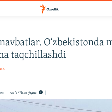
navbatlar. O‘zbekistonda 
na taqchillashdi
лик
инг
VPNсиз ўқиш