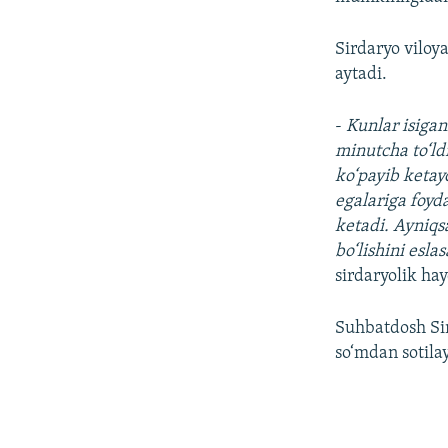
Sirdaryo viloya
aytadi.
-
Kunlar isigan
minutcha to‘ldi
ko‘payib ketay
egalariga foyd
ketadi. Ayniqs
bo‘lishini esl
sirdaryolik ha
Suhbatdosh Si
so‘mdan sotilay