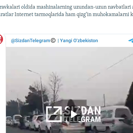
ravkalari oldida mashinalarning uzundan-uzun navbatlari 
uratlar Internet tarmoqlarida ham qizg‘in muhokamalarni k