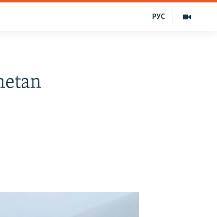
РУС
metan