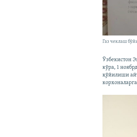
Газ чеклаш бўй
Ўзбекистон Э
кўра, 1 нояб
қўйилиши айт
корхоналарга