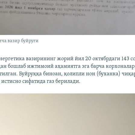
ича вазир буйруғи
нергетика вазирининг жорий йил 20 октябрдаги 143 с
рдан бошлаб ижтимоий аҳамиятга эга барча корхоналар
илган. Буйруққа биноан, қолипли нон (буханка) чиқа
 истисно сифатида газ берилади.