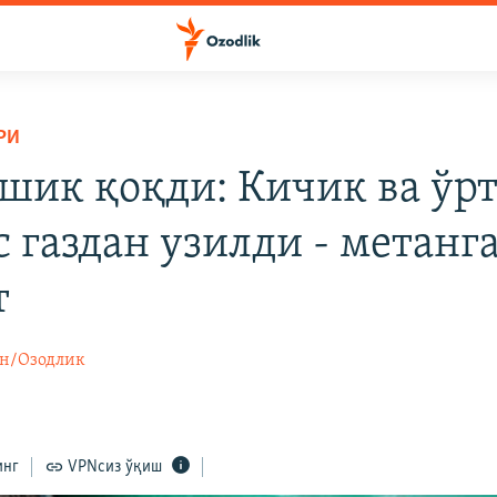
РИ
шик қоқди: Кичик ва ўр
 газдан узилди - метанг
т
н/Озодлик
0
инг
VPNсиз ўқиш