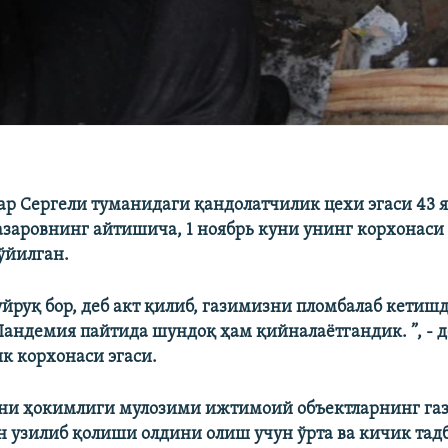
р Сергели туманидаги қандолатчилик цехи эгаси 43 
заровнинг айтишича, 1 ноябрь куни унинг корхонаси
ўйилган.
йруқ бор, деб акт қилиб, газимизни пломбалаб кетишд
Пандемия пайтида шундоқ ҳам қийналаëтгандик. ”, - 
к корхонаси эгаси.
ни ҳокимлиги мулозими ижтимоий объектларнинг га
 узилиб қолиши олдини олиш учун ўрта ва кичик тад