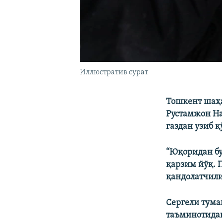
Иллюстратив сурат
Тошкент шаҳа
Рустамжон На
газдан узиб қ
“Юқоридан бу
қарзим йўқ. 
қандолатчили
Сергели тума
таъминотидан