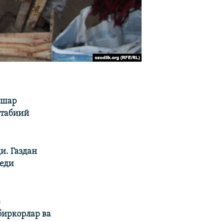
яшар
 табиий
и. Газдан
деди
з
биркорлар ва