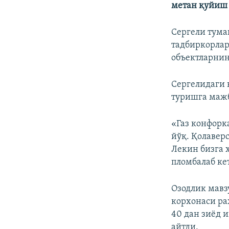
метан қуйиш 
Сергели тума
тадбиркорлар
объектларнин
Сергелидаги 
туришга мажб
«Газ конфорк
йўқ. Қолаверс
Лекин бизга 
пломбалаб ке
Озодлик мавз
корхонаси ра
40 дан зиëд 
айтди.