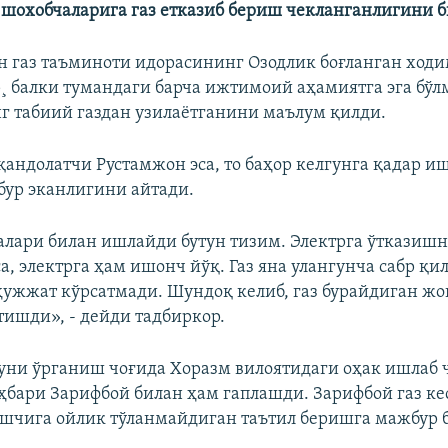
шохобчаларига газ етказиб бериш чекланганлигини 
н газ таъминоти идорасининг Озодлик боғланган ход
¸ балки тумандаги барча ижтимоий аҳамиятга эга бўл
г табиий газдан узилаëтганини маълум қилди.
қандолатчи Рустамжон эса, то баҳор келгунга қадар и
ур эканлигини айтади.
алари билан ишлайди бутун тизим. Электрга ўтказиш
а, электрга ҳам ишонч йўқ. Газ яна улангунча сабр қи
ҳужжат кўрсатмади. Шундоқ келиб, газ бурайдиган ж
тишди», - дейди тадбиркор.
уни ўрганиш чоғида Хоразм вилоятидаги оҳак ишлаб
ҳбари Зарифбой билан ҳам гаплашди. Зарифбой газ ке
ишчига ойлик тўланмайдиган таътил беришга мажбур 