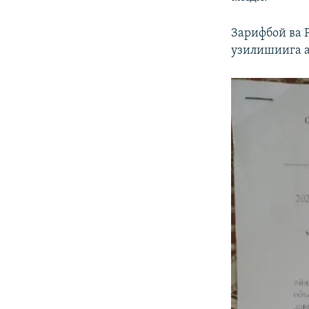
Зарифбой ва 
узилишиига а