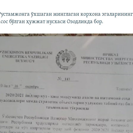
Рустамжонга ўхшаган минглаган корхона эгаларининг
сос бўлган ҳужжат нусхаси Озодликда бор.