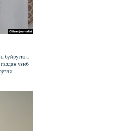
он буйруғига
 газдан узиб
рувчи