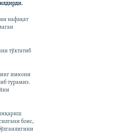
билдирди.
ими нафақат
маган
шни тўхтатиб
нинг имкони
либ турамиз.
ойни
 чиқариш
силгани боис,
бўлганлигини