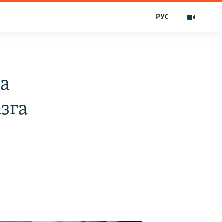
РУС
та
азга