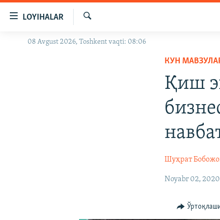
Линклар
LOYIHALAR
Бош
мавзуларга
Излаш
08 Avgust 2026, Toshkent vaqti: 08:06
OZODLIK SURISHTIRUVLARI
ўтинг
Асосий
КУН МАВЗУЛА
OZODVIDEO
навигацияга
Қиш э
OZODARXIV
ўтинг
Қидиришга
бизнес
ўтинг
навба
Шуҳрат Бобожо
Noyabr 02, 202
Ўртоқлаш