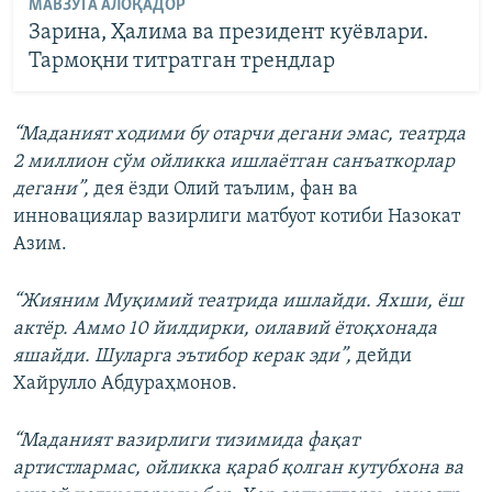
МАВЗУГА АЛОҚАДОР
Зарина, Ҳалима ва президент куёвлари.
Тармоқни титратган трендлар
“Маданият ходими бу отарчи дегани эмас, театрда
2 миллион сўм ойликка ишлаётган санъаткорлар
дегани”,
дея ёзди Олий таълим, фан ва
инновациялар вазирлиги матбуот котиби Назокат
Азим.
“Жияним Муқимий театрида ишлайди. Яхши, ёш
актёр. Аммо 10 йилдирки, оилавий ётоқхонада
яшайди. Шуларга эътибор керак эди”,
дейди
Хайрулло Абдураҳмонов.
“Маданият вазирлиги тизимида фақат
артистлармас, ойликка қараб қолган кутубхона ва