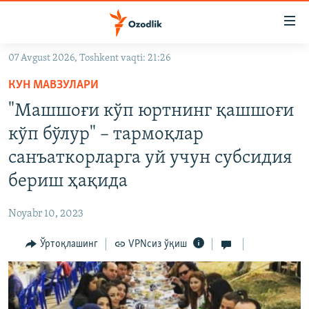
Линклар
Бош
мавзуларга
07 Avgust 2026, Toshkent vaqti: 21:26
ўтинг
OZODLIK SURISHTIRUVLARI
Асосий
КУН МАВЗУЛАРИ
OZODVIDEO
навигацияга
"Машшоғи кўп юртнинг қашшоғи
ўтинг
OZODARXIV
кўп бўлур" – тармоқлар
Қидиришга
ўтинг
санъаткорларга уй учун субсидия
На русском
бериш ҳақида
ИЖТИМОИЙ ТАРМОҚЛАР
Noyabr 10, 2023
Ўртоқлашинг
VPNсиз ўқиш
Озодлик бошқа тилларда