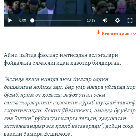
Auto
0:00
18:19
240p
Бевосита линк
360p
Auto
240p
360p
480p
480p
Айни пайтда фаоллар имтиёздан асл эгалари
фойдалана олмаслигидан хавотир билдирган.
720p
720p
1080p
1080p
“Аслида яхши ниятда анча йиллар олдин
бошланган лойиҳа эди. Бир умр ижара уйларда хор
бўлиб, ярим оч ҳолатда вафот этган эски
санъаткорларнинг аҳволини кўриб шундай таклиф
киритилганди. Лекин ўйлашимча, амалда бу уйлар
яна “олтин” рўйхатдагиларга тегади, ҳақиқатан
эҳтиёжмандлар эса қолиб кетаверади”,
дейди соҳа
вакили Замира Бешимова.