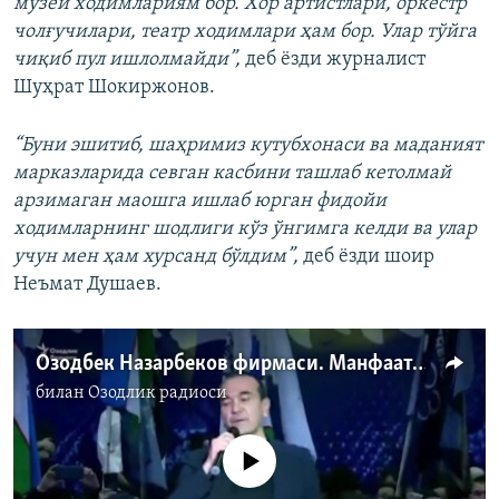
музей ходимлариям бор. Хор артистлари, оркестр
чолғучилари, театр ходимлари ҳам бор. Улар тўйга
чиқиб пул ишлолмайди”,
деб ёзди журналист
Шуҳрат Шокиржонов.
“Буни эшитиб, шаҳримиз кутубхонаси ва маданият
марказларида севган касбини ташлаб кетолмай
арзимаган маошга ишлаб юрган фидойи
ходимларнинг шодлиги кўз ўнгимга келди ва улар
учун мен ҳам хурсанд бўлдим”,
деб ёзди шоир
Неъмат Душаев.
Озодбек Назарбеков фирмаси. Манфаатлар тўқнашуви қачон барҳам топади?
билан
Озодлик радиоси
Айни дамда медиа-манба мавжуд эмас