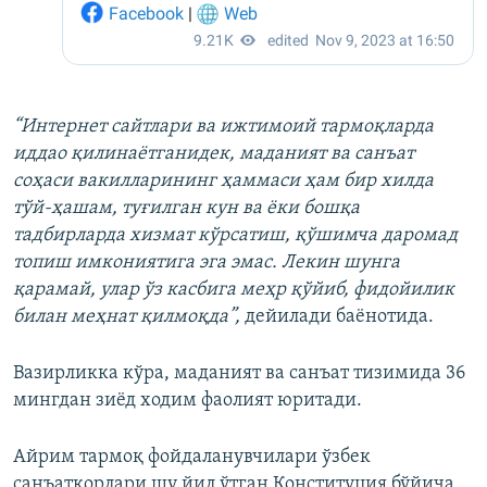
“Интернет сайтлари ва ижтимоий тармоқларда
иддао қилинаётганидек, маданият ва санъат
соҳаси вакилларининг ҳаммаси ҳам бир хилда
тўй-ҳашам, туғилган кун ва ёки бошқа
тадбирларда хизмат кўрсатиш, қўшимча даромад
топиш имкониятига эга эмас. Лекин шунга
қарамай, улар ўз касбига меҳр қўйиб, фидойилик
билан меҳнат қилмоқда”,
дейилади баёнотида.
Вазирликка кўра, маданият ва санъат тизимида 36
мингдан зиёд ходим фаолият юритади.
Айрим тармоқ фойдаланувчилари ўзбек
санъаткорлари шу йил ўтган Конституция бўйича