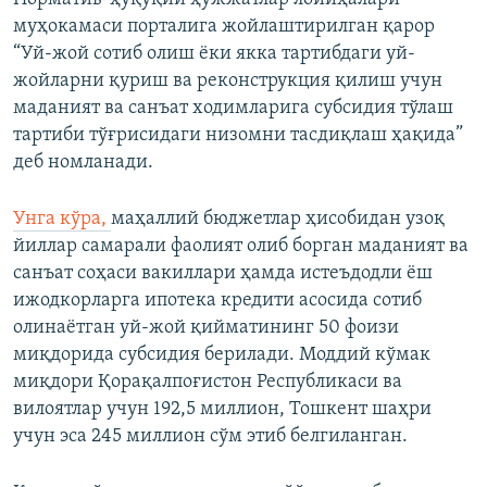
муҳокамаси порталига жойлаштирилган қарор
“Уй-жой сотиб олиш ёки якка тартибдаги уй-
жойларни қуриш ва реконструкция қилиш учун
маданият ва санъат ходимларига субсидия тўлаш
тартиби тўғрисидаги низомни тасдиқлаш ҳақида”
деб номланади.
Унга кўра,
маҳаллий бюджетлар ҳисобидан узоқ
йиллар самарали фаолият олиб борган маданият ва
санъат соҳаси вакиллари ҳамда истеъдодли ёш
ижодкорларга ипотека кредити асосида сотиб
олинаётган уй-жой қийматининг 50 фоизи
миқдорида субсидия берилади. Моддий кўмак
миқдори Қорақалпоғистон Республикаси ва
вилоятлар учун 192,5 миллион, Тошкент шаҳри
учун эса 245 миллион сўм этиб белгиланган.