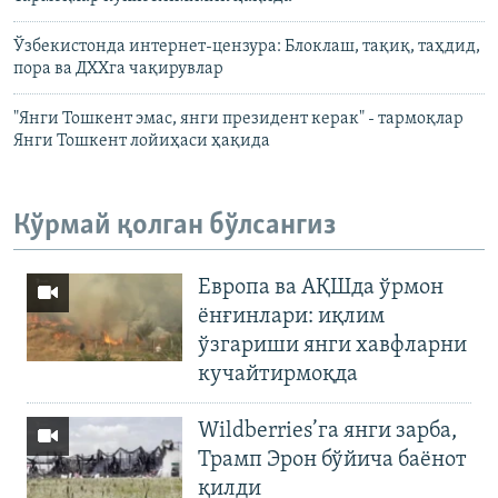
Ўзбекистонда интернет-цензура: Блоклаш, тақиқ, таҳдид,
пора ва ДХХга чақирувлар
"Янги Тошкент эмас, янги президент керак" - тармоқлар
Янги Тошкент лойиҳаси ҳақида
Кўрмай қолган бўлсангиз
Европа ва АҚШда ўрмон
ёнғинлари: иқлим
ўзгариши янги хавфларни
кучайтирмоқда
Wildberries’га янги зарба,
Трамп Эрон бўйича баёнот
қилди