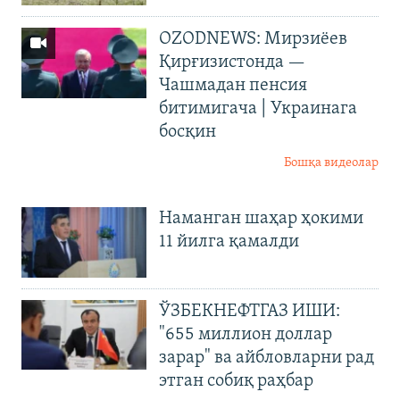
OZODNEWS: Мирзиёев
Қирғизистонда —
Чашмадан пенсия
битимигача | Украинага
босқин
Бошқа видеолар
Наманган шаҳар ҳокими
11 йилга қамалди
ЎЗБЕКНЕФТГАЗ ИШИ:
"655 миллион доллар
зарар" ва айбловларни рад
этган собиқ раҳбар