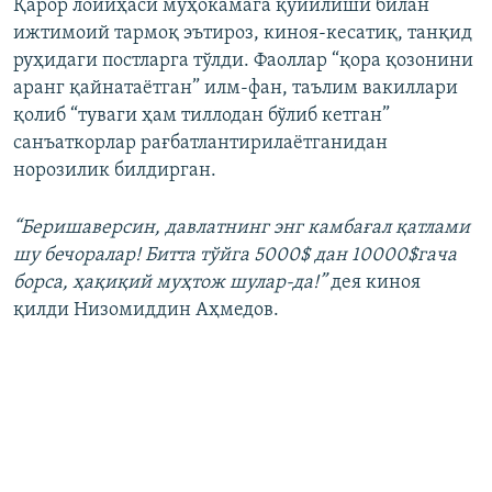
Қарор лойиҳаси муҳокамага қўйилиши билан
ижтимоий тармоқ эътироз, киноя-кесатиқ, танқид
руҳидаги постларга тўлди. Фаоллар “қора қозонини
аранг қайнатаётган” илм-фан, таълим вакиллари
қолиб “туваги ҳам тиллодан бўлиб кетган”
санъаткорлар рағбатлантирилаётганидан
норозилик билдирган.
“Беришаверсин, давлатнинг энг камбағал қатлами
шу бечоралар! Битта тўйга 5000$ дан 10000$гача
борса, ҳақиқий муҳтож шулар-да!”
дея киноя
қилди Низомиддин Аҳмедов.