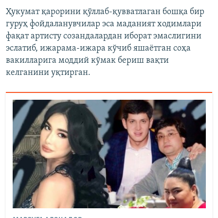
Ҳукумат қарорини қўллаб-қувватлаган бошқа бир
гуруҳ фойдаланувчилар эса маданият ходимлари
фақат артисту созандалардан иборат эмаслигини
эслатиб, ижарама-ижара кўчиб яшаётган соҳа
вакилларига моддий кўмак бериш вақти
келганини уқтирган.