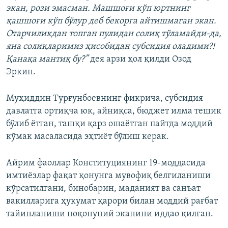
экан, рози эмасман. Машшоғи кўп юртнинг
қашшоғи кўп бўлур деб бекорга айтишмаган экан.
Отарчиликдан топган пулидан солиқ тўламайди-да,
яна солиқларимиз ҳисобидан субсидия оладими?!
Қанақа мантиқ бу?”
дея арзи ҳол қилди Озод
Эркин.
Муҳиддин Турғунбоевнинг фикрича, субсидия
давлатга ортиқча юк, айниқса, бюджет илма тешик
бўлиб ётган, ташқи қарз ошаётган пайтда моддий
кўмак масаласида эҳтиёт бўлиш керак.
Айрим фаоллар Конституциянинг 19-моддасида
имтиёзлар фақат қонунга мувофиқ белгиланиши
кўрсатилгани, бинобарин, маданият ва санъат
вакилларига ҳукумат қарори билан моддий рағбат
тайинланиши ноқонуний эканини иддао қилган.