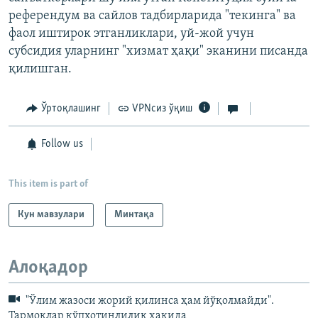
референдум ва сайлов тадбирларида "текинга" ва
фаол иштирок этганликлари, уй-жой учун
субсидия уларнинг "хизмат ҳақи" эканини писанда
қилишган.
Ўртоқлашинг
VPNсиз ўқиш
Follow us
This item is part of
Кун мавзулари
Минтақа
Алоқадор
"Ўлим жазоси жорий қилинса ҳам йўқолмайди".
Тармоқлар кўпхотинлилик ҳақида