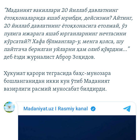
“Маданият вакиллари 20 йиллаб давлатнинг
ётоқхоналарида яшаб юрибди, дейсизми? Айтинг,
20 йиллаб давлатнинг ётоқхонасига етолмай, ўз
пулига ижарага яшаб юрганларнинг нечтасини
кўрсатай?! Хафа бўлманглар-у, менга қолса, шу
пайтгача берилган уйларни ҳам олиб қўярдим...”
деб ёзди журналист Аброр Зоҳидов.
Ҳукумат қарори теграсида баҳс-мунозара
бошланганидан икки кун ўтиб Маданият
вазирлиги расмий муносабат билдирди.