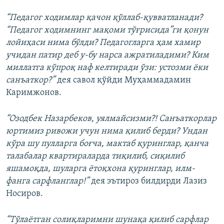
“Педагог ходимлар қачон қўллаб-қувватланади?
“Педагог ходимнинг мақоми тўғрисида”ги қонун
лойиҳаси нима бўлди? Педагогларга ҳам хамир
учидан патир деб у-бу нарса ажратиладими? Ким
миллатга кўпроқ наф келтиради ўзи: устозми ёки
санъаткор?”
дея савол қўйди Муҳаммадамин
Каримжонов.
“Озодбек Назарбеков, уялмайсизми?! Санъаткорлар
юртимиз ривожи учун нима қилиб берди? Ундан
кўра шу пулларга боғча, мактаб қуринглар, қанча
талабалар квартираларда тиқилиб, сиқилиб
яшамоқда, шуларга ётоқхона қуринглар, илм-
фанга сарфланглар!”
дея эътироз билдирди Лазиз
Носиров.
“Тўлаётган солиқларимни шунақа қилиб сарфлар