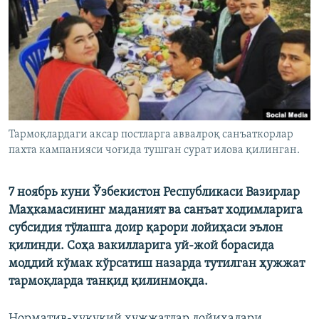
Тармоқлардаги аксар постларга аввалроқ санъаткорлар
пахта кампанияси чоғида тушган сурат илова қилинган.
7 ноябрь куни Ўзбекистон Республикаси Вазирлар
Маҳкамасининг маданият ва санъат ходимларига
субсидия тўлашга доир қарори лойиҳаси эълон
қилинди. Соҳа вакилларига уй-жой борасида
моддий кўмак кўрсатиш назарда тутилган ҳужжат
тармоқларда танқид қилинмоқда.
Норматив-ҳуқуқий ҳужжатлар лойиҳалари