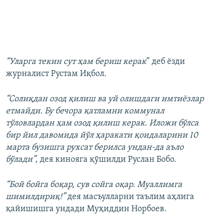
“Уларга текин сут ҳам бериш керак
” деб ёзди
журналист Рустам Иқбол.
“Солиқдан озод қилиш ва уй олишдаги имтиёзлар
етмайди. Бу бечора қатламни коммунал
тўловлардан ҳам озод қилиш керак. Иложи бўлса
бир йил давомида йўл ҳаракати қоидаларини 10
марта бузишга рухсат берилса ундан-да аъло
бўлади”,
дея кинояга қўшилди Руслан Бобо.
“Бой бойга боқар, сув сойга оқар. Муаллимга
шимилдириқ!”
дея масъулларни таълим аҳлига
қайишишга ундади Муҳиддин Норбоев.