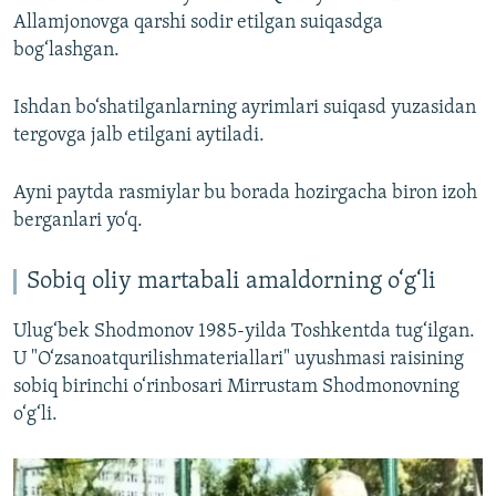
1080p
Allamjonovga qarshi sodir etilgan suiqasdga
bog‘lashgan.
Ishdan bo‘shatilganlarning ayrimlari suiqasd yuzasidan
tergovga jalb etilgani aytiladi.
Ayni paytda rasmiylar bu borada hozirgacha biron izoh
berganlari yo‘q.
Sobiq oliy martabali amaldorning o‘g‘li
Ulug‘bek Shodmonov 1985-yilda Toshkentda tug‘ilgan.
U "O‘zsanoatqurilishmateriallari" uyushmasi raisining
sobiq birinchi o‘rinbosari Mirrustam Shodmonovning
o‘g‘li.