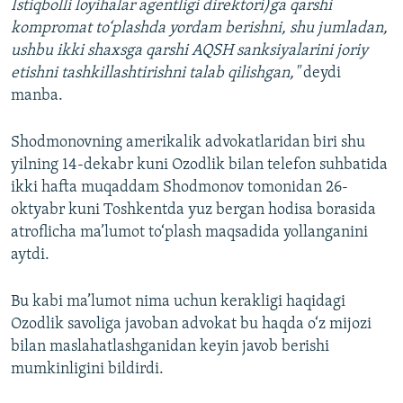
Istiqbolli loyihalar agentligi direktori)ga qarshi
kompromat to‘plashda yordam berishni, shu jumladan,
ushbu ikki shaxsga qarshi AQSH sanksiyalarini joriy
etishni tashkillashtirishni talab qilishgan,"
deydi
manba.
Shodmonovning amerikalik advokatlaridan biri shu
yilning 14-dekabr kuni Ozodlik bilan telefon suhbatida
ikki hafta muqaddam Shodmonov tomonidan 26-
oktyabr kuni Toshkentda yuz bergan hodisa borasida
atroflicha ma’lumot to‘plash maqsadida yollanganini
aytdi.
Bu kabi ma’lumot nima uchun kerakligi haqidagi
Ozodlik savoliga javoban advokat bu haqda o‘z mijozi
bilan maslahatlashganidan keyin javob berishi
mumkinligini bildirdi.