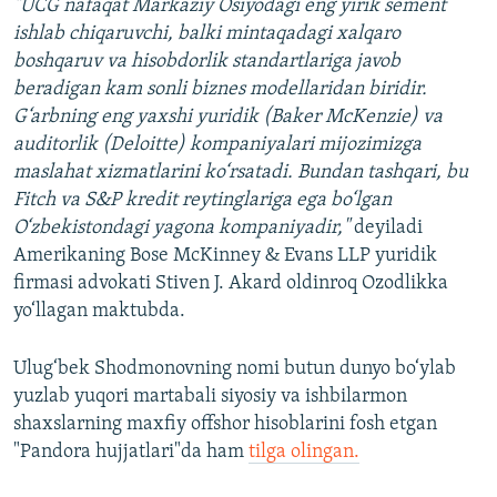
"UCG nafaqat Markaziy Osiyodagi eng yirik sement
ishlab chiqaruvchi, balki mintaqadagi xalqaro
boshqaruv va hisobdorlik standartlariga javob
beradigan kam sonli biznes modellaridan biridir.
G‘arbning eng yaxshi yuridik (Baker McKenzie) va
auditorlik (Deloitte) kompaniyalari mijozimizga
maslahat xizmatlarini ko‘rsatadi. Bundan tashqari, bu
Fitch va S&P kredit reytinglariga ega bo‘lgan
O‘zbekistondagi yagona kompaniyadir,"
deyiladi
Amerikaning Bose McKinney & Evans LLP yuridik
firmasi advokati Stiven J. Akard oldinroq Ozodlikka
yo‘llagan maktubda.
Ulug‘bek Shodmonovning nomi butun dunyo bo‘ylab
yuzlab yuqori martabali siyosiy va ishbilarmon
shaxslarning maxfiy offshor hisoblarini fosh etgan
"Pandora hujjatlari"da ham
tilga olingan.