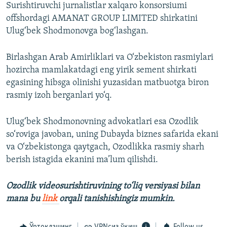
Surishtiruvchi jurnalistlar xalqaro konsorsiumi
offshordagi AMANAT GROUP LIMITED shirkatini
Ulug‘bek Shodmonovga bog‘lashgan.
Birlashgan Arab Amirliklari va O‘zbekiston rasmiylari
hozircha mamlakatdagi eng yirik sement shirkati
egasining hibsga olinishi yuzasidan matbuotga biron
rasmiy izoh berganlari yo‘q.
Ulug‘bek Shodmonovning advokatlari esa Ozodlik
so‘roviga javoban, uning Dubayda biznes safarida ekani
va O‘zbekistonga qaytgach, Ozodlikka rasmiy sharh
berish istagida ekanini ma’lum qilishdi.
Ozodlik videosurishtiruvining to‘liq versiyasi bilan
mana bu
link
orqali tanishishingiz mumkin.
Ўртоқлашинг
VPNсиз ўқиш
Follow us