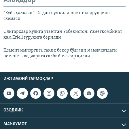
Алоқадор
“Куëв ҳалқаси”: Газдан пул қилишнинг коррупцион
схемаси
Олигархлар қўлига ўтаëтган Ўзбекистон: Ўзметкомбинат
ҳам Eriell гуруҳига берилди
Цемент импортига тақиқ бекор бўлгани мамлакатдаги
цемент заводларига салбий таъсир қилди
ИЖТИМОИЙ ТАРМОҚЛАР
ОЗОДЛИК
МАЪЛУМОТ