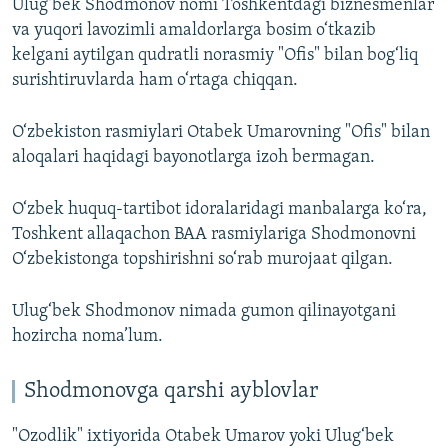
Ulug‘bek Shodmonov nomi Toshkentdagi biznesmenlar
va yuqori lavozimli amaldorlarga bosim o‘tkazib
kelgani aytilgan qudratli norasmiy "Ofis" bilan bog‘liq
surishtiruvlarda ham o‘rtaga chiqqan.
O‘zbekiston rasmiylari Otabek Umarovning "Ofis" bilan
aloqalari haqidagi bayonotlarga izoh bermagan.
O‘zbek huquq-tartibot idoralaridagi manbalarga ko‘ra,
Toshkent allaqachon BAA rasmiylariga Shodmonovni
O‘zbekistonga topshirishni so‘rab murojaat qilgan.
Ulug‘bek Shodmonov nimada gumon qilinayotgani
hozircha noma’lum.
Shodmonovga qarshi ayblovlar
"Ozodlik" ixtiyorida Otabek Umarov yoki Ulug‘bek