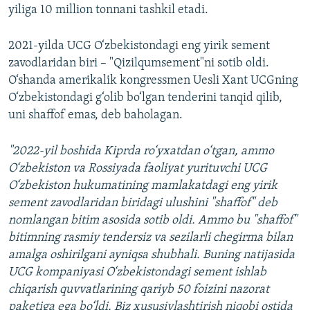
yiliga 10 million tonnani tashkil etadi.
2021-yilda UCG O‘zbekistondagi eng yirik sement
zavodlaridan biri – "Qizilqumsement"ni sotib oldi.
O‘shanda amerikalik kongressmen Uesli Xant UCGning
O‘zbekistondagi g‘olib bo‘lgan tenderini tanqid qilib,
uni shaffof emas, deb baholagan.
"2022-yil boshida Kiprda ro‘yxatdan o‘tgan, ammo
O‘zbekiston va Rossiyada faoliyat yurituvchi UCG
O‘zbekiston hukumatining mamlakatdagi eng yirik
sement zavodlaridan biridagi ulushini "shaffof" deb
nomlangan bitim asosida sotib oldi. Ammo bu "shaffof"
bitimning rasmiy tendersiz va sezilarli chegirma bilan
amalga oshirilgani ayniqsa shubhali. Buning natijasida
UCG kompaniyasi O‘zbekistondagi sement ishlab
chiqarish quvvatlarining qariyb 50 foizini nazorat
paketiga ega bo‘ldi. Biz xususiylashtirish niqobi ostida