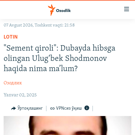
Линклар
Бош
мавзуларга
07 Avgust 2026, Toshkent vaqti: 21:58
ўтинг
OZODLIK SURISHTIRUVLARI
Асосий
LOTIN
OZODVIDEO
навигацияга
"Sement qiroli": Dubayda hibsga
ўтинг
OZODARXIV
olingan Ulug‘bek Shodmonov
Қидиришга
ўтинг
haqida nima ma’lum?
На русском
Озодлик
ИЖТИМОИЙ ТАРМОҚЛАР
Yanvar 02, 2025
Ўртоқлашинг
VPNсиз ўқиш
Озодлик бошқа тилларда