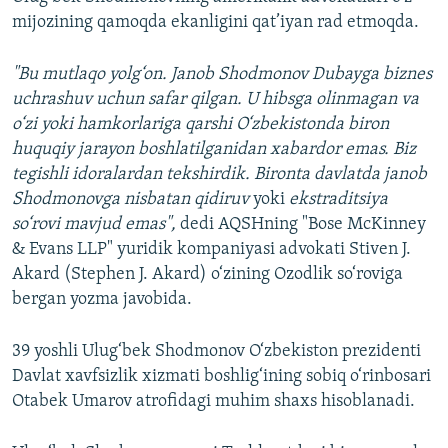
mijozining qamoqda ekanligini qat’iyan rad etmoqda.
"Bu mutlaqo yolg‘on. Janob Shodmonov Dubayga biznes
uchrashuv uchun safar qilgan. U hibsga olinmagan va
o‘zi yoki hamkorlariga qarshi O‘zbekistonda biron
huquqiy jarayon boshlatilganidan xabardor emas. Biz
tegishli idoralardan tekshirdik. Bironta davlatda janob
Shodmonovga nisbatan qidiruv
yoki
ekstraditsiya
so‘rovi mavjud emas",
dedi AQSHning "Bose McKinney
& Evans LLP" yuridik kompaniyasi advokati Stiven J.
Akard (Stephen J. Akard) o‘zining Ozodlik so‘roviga
bergan yozma javobida.
39 yoshli Ulug‘bek Shodmonov O‘zbekiston prezidenti
Davlat xavfsizlik xizmati boshlig‘ining sobiq o‘rinbosari
Otabek Umarov atrofidagi muhim shaxs hisoblanadi.