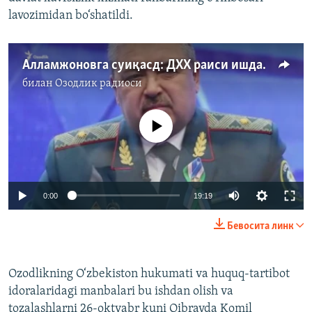
lavozimidan bo‘shatildi.
Алламжоновга суиқасд: ДХХ раиси ишдан олинди, “терговга тўсқинликлар”
билан
Озодлик радиоси
Айни дамда медиа-манба мавжуд эмас
Auto
0:00
19:19
240p
Бевосита линк
360p
Auto
240p
360p
480p
480p
Ozodlikning O‘zbekiston hukumati va huquq-tartibot
idoralaridagi manbalari bu ishdan olish va
720p
720p
1080p
tozalashlarni 26-oktyabr kuni Qibrayda Komil