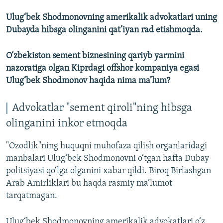
Ulug‘bek Shodmonovning amerikalik advokatlari uning
Dubayda hibsga olinganini qat’iyan rad etishmoqda.
O‘zbekiston sement biznesining qariyb yarmini
nazoratiga olgan Kiprdagi offshor kompaniya egasi
Ulug‘bek Shodmonov haqida nima ma’lum?
Advokatlar "sement qiroli"ning hibsga
olinganini inkor etmoqda
"Ozodlik"ning huquqni muhofaza qilish organlaridagi
manbalari Ulug‘bek Shodmonovni o‘tgan hafta Dubay
politsiyasi qo‘lga olganini xabar qildi. Biroq Birlashgan
Arab Amirliklari bu haqda rasmiy ma’lumot
tarqatmagan.
Ulug‘bek Shodmonovning amerikalik advokatlari o‘z