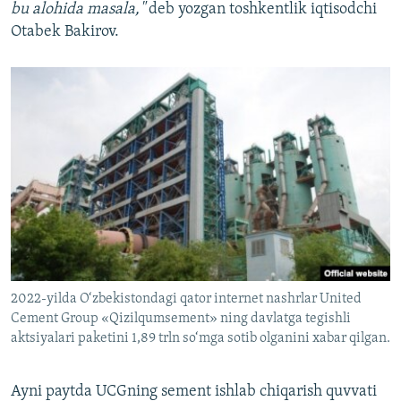
bu alohida masala,"
deb yozgan toshkentlik iqtisodchi
Otabek Bakirov.
2022-yilda O‘zbekistondagi qator internet nashrlar United
Cement Group «Qizilqumsement» ning davlatga tegishli
aktsiyalari paketini 1,89 trln so‘mga sotib olganini xabar qilgan.
Ayni paytda UCGning sement ishlab chiqarish quvvati