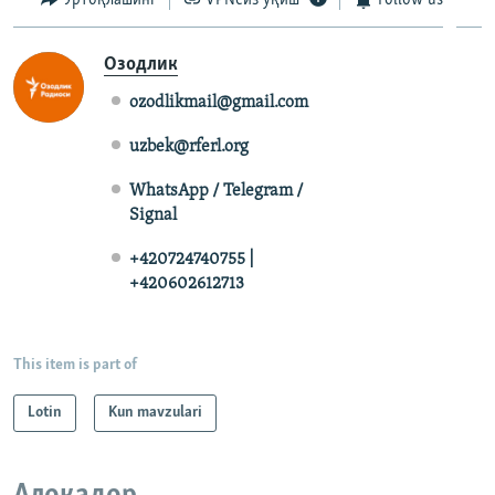
Озодлик
ozodlikmail@gmail.com
uzbek@rferl.org
WhatsApp / Telegram /
Signal
+420724740755 |
+420602612713
This item is part of
Lotin
Kun mavzulari