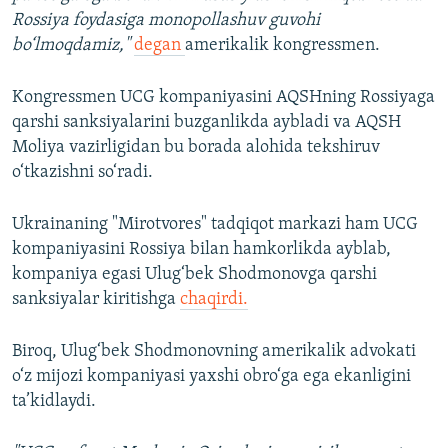
Rossiya foydasiga monopollashuv guvohi
bo‘lmoqdamiz,"
degan
amerikalik kongressmen.
Kongressmen UCG kompaniyasini AQSHning Rossiyaga
qarshi sanksiyalarini buzganlikda aybladi va AQSH
Moliya vazirligidan bu borada alohida tekshiruv
o‘tkazishni so‘radi.
Ukrainaning "Mirotvores" tadqiqot markazi ham UCG
kompaniyasini Rossiya bilan hamkorlikda ayblab,
kompaniya egasi Ulug‘bek Shodmonovga qarshi
sanksiyalar kiritishga
chaqirdi.
Biroq, Ulug‘bek Shodmonovning amerikalik advokati
o‘z mijozi kompaniyasi yaxshi obro‘ga ega ekanligini
ta’kidlaydi.