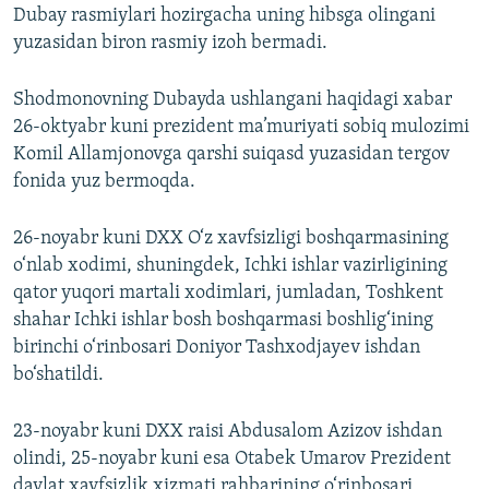
Dubay rasmiylari hozirgacha uning hibsga olingani
yuzasidan biron rasmiy izoh bermadi.
Shodmonovning Dubayda ushlangani haqidagi xabar
26-oktyabr kuni prezident ma’muriyati sobiq mulozimi
Komil Allamjonovga qarshi suiqasd yuzasidan tergov
fonida yuz bermoqda.
26-noyabr kuni DXX O‘z xavfsizligi boshqarmasining
o‘nlab xodimi, shuningdek, Ichki ishlar vazirligining
qator yuqori martali xodimlari, jumladan, Toshkent
shahar Ichki ishlar bosh boshqarmasi boshlig‘ining
birinchi o‘rinbosari Doniyor Tashxodjayev ishdan
bo‘shatildi.
23-noyabr kuni DXX raisi Abdusalom Azizov ishdan
olindi, 25-noyabr kuni esa Otabek Umarov Prezident
davlat xavfsizlik xizmati rahbarining o‘rinbosari