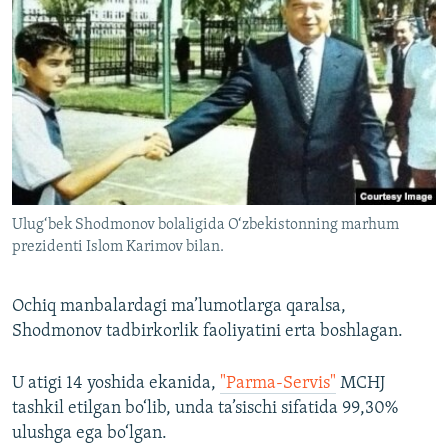
Ulug‘bek Shodmonov bolaligida O‘zbekistonning marhum
prezidenti Islom Karimov bilan.
Ochiq manbalardagi ma’lumotlarga qaralsa,
Shodmonov tadbirkorlik faoliyatini erta boshlagan.
U atigi 14 yoshida ekanida,
"Parma-Servis"
MCHJ
tashkil etilgan bo‘lib, unda ta’sischi sifatida 99,30%
ulushga ega bo‘lgan.