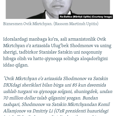
Biznesmen Ovik Mkrtchyan. (Rassom Martinsh Upitis)
Idoralardagi manbaga ko‘ra, asli armanistonlik Ovik
Mkrtchyan o‘z arizasida Ulug‘bek Shodmonov va uning
sherigi, tadbirkor Stanislav Satskin uni noqonuniy
hibsga olish va hatto qiynoqqa solishga aloqadorligini
iddao qilgan.
"Ovik Mkrtchyan o‘z arizasida Shodmonov va Satskin
DXXdagi sheriklari bilan birga uni 85 kun davomida
ushlab turgani va qiynoqqa solgani, shuningdek, undan
70 million dollar talab qilganini yozgan. Bundan
tashqari, Shodmonov va Satskin Mkrtchyandan Komil
Allamjonov va Dmitriy Li (O‘zR prezidenti huzuridagi