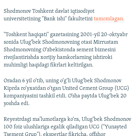
Shodmonov Toshkent davlat iqtisodiyot
universitetining "Bank ishi" fakultetini
tamomlagan.
"Toshkent haqiqati" gazetasining 2001-yil 20-oktyabr
sonida Ulug‘bek Shodmonovning otasi Mirrustam
Shodmonovning O‘zbekistonda sement biznesini
rivojlantirishda xorijiy hamkorlarning ishtiroki
muhimligi haqidagi fikrlari keltirilgan.
Oradan 6 yil o‘tib, uning o‘g‘li Ulug‘bek Shodmonov
Kiprda ro‘yxatdan o‘tgan United Cement Group (UCG)
kompaniyasini tashkil etdi. O‘sha paytda Ulug‘bek 20
yoshda edi.
Reyestrdagi ma’lumotlarga ko‘ra, Ulug‘bek Shodmonov
100 foiz ulushlariga egalik qiladigan UCG ("Yunayted
Tsement Grup"), ekspertlar fikricha, offshor