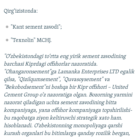
Qirg‘izistonda:
"Kant sement zavodi";
"Texnolin" MCHJ.
"O‘zbekistondagi to‘rtta eng yirik sement zavodining
barchasi Kiprdagi offshorlar nazoratida.
"Ohangaronsement"ga Lamanka Enterprises
LTD
egalik
qilsa, "Qizilqumsement", "Quvasoysement" va
"Bekobodsement"ni boshqa bir Kipr offshori – United
Cement Group o‘z nazoratiga olgan. Bozorning yarmini
nazorat qiladigan uchta sement zavodining bitta
kompaniyaga, yana offshor kompaniyaga topshirilishi-
bu raqobatga ziyon keltiruvchi strategik xato ham.
hisoblanadi. O‘zbekistonning monopoliyaga qarshi
kurash organlari bu bitimlarga qanday rozilik bergan,