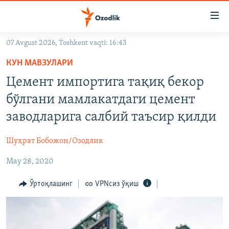
Линклар
Бош
мавзуларга
07 Avgust 2026, Toshkent vaqti: 16:43
ўтинг
OZODLIK SURISHTIRUVLARI
Асосий
КУН МАВЗУЛАРИ
OZODVIDEO
навигацияга
Цемент импортига тақиқ бекор
ўтинг
OZODARXIV
бўлгани мамлакатдаги цемент
Қидиришга
ўтинг
заводларига салбий таъсир қилди
На русском
Шуҳрат Бобожон/Озодлик
ИЖТИМОИЙ ТАРМОҚЛАР
May 28, 2020
Ўртоқлашинг
VPNсиз ўқиш
Озодлик бошқа тилларда