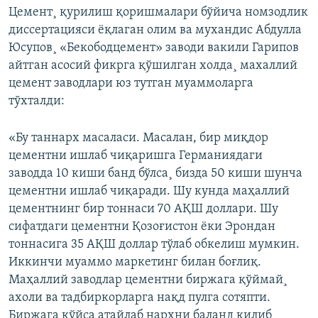
Цемент¸ қурилиш қоришмалари бўйича номзодлик
диссертацияси ëқлаган олим ва мухандис Абдулла
Юсупов¸ «Бекободцемент» заводи вакили Гарипов
айтган асосий фикрга қўшилган холда¸ махаллий
цемент заводлари юз тутган муаммоларга
тўхталди:
«Бу таннарх масаласи. Масалан, бир миқдор
цементни ишлаб чиқаришга Германиядаги
заводда 10 киши банд бўлса¸ бизда 50 киши шунча
цементни ишлаб чиқаради. Шу кунда маҳаллий
цементнинг бир тоннаси 70 АҚШ доллари. Шу
сифатдаги цементни Қозоғистон ëки Эрондан
тоннасига 35 АҚШ доллар тўлаб обкелиш мумкин.
Иккинчи муаммо маркетинг билан боғлиқ.
Маҳаллий заводлар цементни биржага қўймай¸
ахоли ва тадбиркорларга нақд пулга сотяпти.
Биржага қўйса атайлаб нархни баланд қилиб