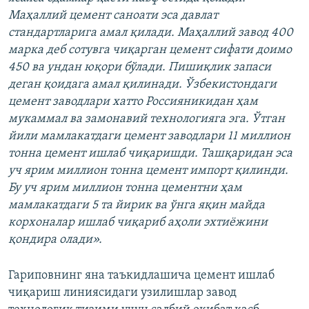
Маҳаллий цемент саноати эса давлат
стандартларига амал қилади. Маҳаллий завод 400
марка деб сотувга чиқарган цемент сифати доимо
450 ва ундан юқори бўлади. Пишиқлик запаси
деган қоидага амал қилинади. Ўзбекистондаги
цемент заводлари хатто Россияникидан ҳам
мукаммал ва замонавий технологияга эга. Ўтган
йили мамлакатдаги цемент заводлари 11 миллион
тонна цемент ишлаб чиқаришди. Ташқаридан эса
уч ярим миллион тонна цемент импорт қилинди.
Бу уч ярим миллион тонна цементни ҳам
мамлакатдаги 5 та йирик ва ўнга яқин майда
корхоналар ишлаб чиқариб аҳоли эхтиëжини
қондира олади».
Гариповнинг яна таъкидлашича цемент ишлаб
чиқариш линиясидаги узилишлар завод