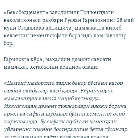
«Бекободцемент» заводининг Тошкентдаги
ваколатхонаси раҳбари Руслан Гариповнинг 28 май
куни Озодликка айтишича¸ мамлакатга кириб
келаëтган цемент сифати борасида ҳам саволлар
бор.
Гариповга кўра¸ маҳаллий цемент саноати
мамлакат эҳтиëжини қондира олади:
«Цемент импортига тақиқ бекор бўлгани қатор
салбий оқибатлар касб қилди. Биринчидан,
мамлакатдан валюта чиқиб кетмоқда.
Иккинчидан,цемент тужжорлари иложи борича
арзон ва сифати шубҳали бўлган цементни олиб
киришмоқда. Бу сифати шубхали цементдан
уйларнинг томини бостирадиган бетон тўсинлар
ясалса одамлар ҳаëти хавф остида қолади.