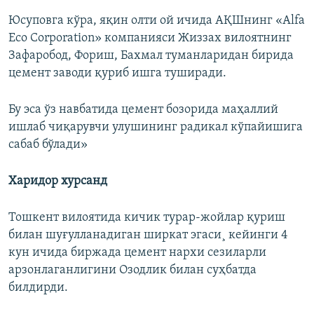
Юсуповга кўра, яқин олти ой ичида АҚШнинг «Alfa
Eco Corporation» компанияси Жиззах вилоятнинг
Зафаробод, Фориш, Бахмал туманларидан бирида
цемент заводи қуриб ишга туширади.
Бу эса ўз навбатида цемент бозорида маҳаллий
ишлаб чиқарувчи улушининг радикал кўпайишига
сабаб бўлади»
Харидор хурсанд
Тошкент вилоятида кичик турар-жойлар қуриш
билан шуғулланадиган ширкат эгаси¸ кейинги 4
кун ичида биржада цемент нархи сезиларли
арзонлаганлигини Озодлик билан суҳбатда
билдирди.