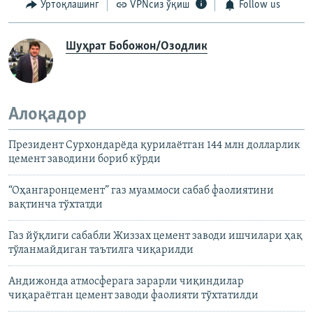
Ўртоқлашинг
VPNсиз ўқиш
Follow us
Шуҳрат Бобожон/Озодлик
Алоқадор
Президент Сурхондарёда қурилаётган 144 млн долларлик
цемент заводини бориб кўрди
“Оҳангаронцемент” газ муаммоси сабаб фаолиятини
вақтинча тўхтатди
Газ йўқлиги сабабли Жиззах цемент заводи ишчилари ҳақ
тўланмайдиган таътилга чиқарилди
Андижонда атмосферага зарарли чиқиндилар
чиқараётган цемент заводи фаолияти тўхтатилди