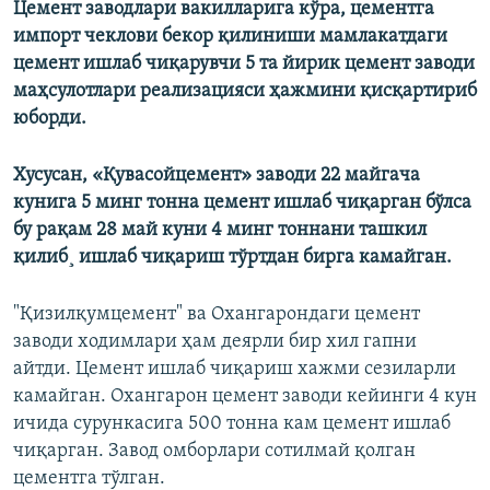
Цемент заводлари вакилларига кўра, цементга
импорт чеклови бекор қилиниши мамлакатдаги
цемент ишлаб чиқарувчи 5 та йирик цемент заводи
маҳсулотлари реализацияси ҳажмини қисқартириб
юборди.
Хусусан, «Қувасойцемент» заводи 22 майгача
кунига 5 минг тонна цемент ишлаб чиқарган бўлса
бу рақам 28 май куни 4 минг тоннани ташкил
қилиб¸ ишлаб чиқариш тўртдан бирга камайган.
"Қизилқумцемент" ва Охангарондаги цемент
заводи ходимлари ҳам деярли бир хил гапни
айтди. Цемент ишлаб чиқариш хажми сезиларли
камайган. Охангарон цемент заводи кейинги 4 кун
ичида сурункасига 500 тонна кам цемент ишлаб
чиқарган. Завод омборлари сотилмай қолган
цементга тўлган.