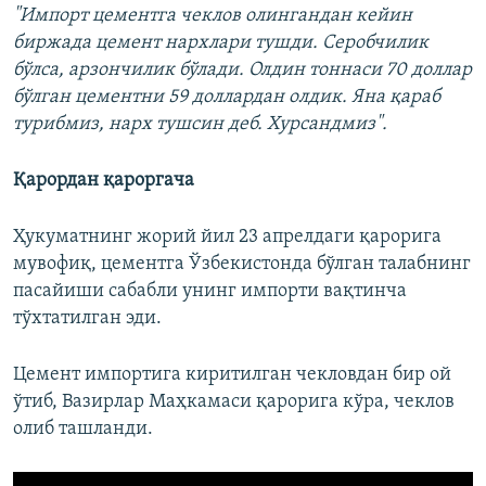
"Импорт цементга чеклов олингандан кейин
биржада цемент нархлари тушди. Серобчилик
бўлса, арзончилик бўлади. Олдин тоннаси 70 доллар
бўлган цементни 59 доллардан олдик. Яна қараб
турибмиз, нарх тушсин деб. Хурсандмиз".
Қарордан қароргача
Ҳукуматнинг жорий йил 23 апрелдаги қарорига
мувофиқ, цементга Ўзбекистонда бўлган талабнинг
пасайиши сабабли унинг импорти вақтинча
тўхтатилган эди.
Цемент импортига киритилган чекловдан бир ой
ўтиб, Вазирлар Маҳкамаси қарорига кўра, чеклов
олиб ташланди.