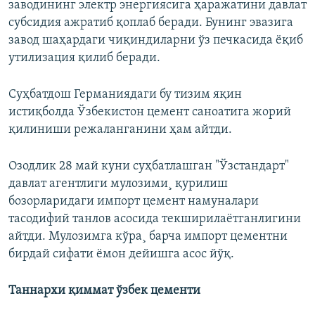
заводининг электр энергиясига ҳаражатини давлат
субсидия ажратиб қоплаб беради. Бунинг эвазига
завод шаҳардаги чиқиндиларни ўз печкасида ëқиб
утилизация қилиб беради.
Суҳбатдош Германиядаги бу тизим яқин
истиқболда Ўзбекистон цемент саноатига жорий
қилиниши режаланганини ҳам айтди.
Озодлик 28 май куни суҳбатлашган "Ўзстандарт"
давлат агентлиги мулозими¸ қурилиш
бозорларидаги импорт цемент намуналари
тасодифий танлов асосида текширилаëтганлигини
айтди. Мулозимга кўра¸ барча импорт цементни
бирдай сифати ëмон дейишга асос йўқ.
Таннархи қиммат ўзбек цементи