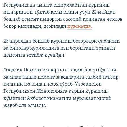
Республикада амалга оширилаётган қурилиш
ишларининг тўхтаб қолмаслиги учун 23 майдан
бошлаб цемент импортига жорий қилинган чеклов
бекор қилинади, дейилади
ҳужжатда.
25 апрелдан бошлаб қурилиш бозорлари фаолияти
ва бинолар қурилишига изн берилгани ортидан
цементга эҳтиёж кучайди.
Озодлик Цемент импортига тақиқ бекор бўлгани
мамлакатдаги цемент заводларига салбий таъсир
қилгани юзасидан изоҳ сўраб, Ўзбекистон
Республикаси Монополияга қарши курашиш
қўмитаси Ахборот хизматига мурожаат қилиб
жавоб ола олмади.