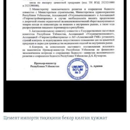
Цемент импорти тақиқини бекор қилган ҳужжат