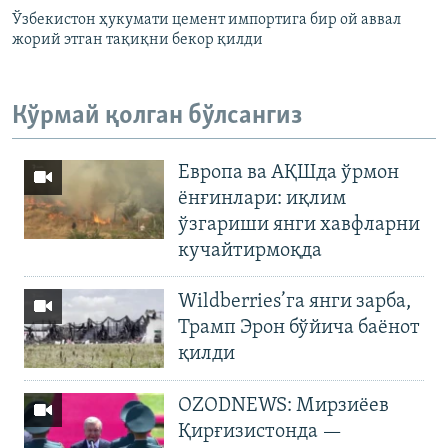
Ўзбекистон ҳукумати цемент импортига бир ой аввал
жорий этган тақиқни бекор қилди
Кўрмай қолган бўлсангиз
Европа ва АҚШда ўрмон
ёнғинлари: иқлим
ўзгариши янги хавфларни
кучайтирмоқда
Wildberries’га янги зарба,
Трамп Эрон бўйича баёнот
қилди
OZODNEWS: Мирзиёев
Қирғизистонда —