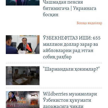
Чашмадан пенсия
битимигача | Украинага
босқин
Бошқа видеолар
ЎЗБЕКНЕФТГАЗ ИШИ: 655
миллион доллар зарар ва
айбловларни рад этган
собиқ раҳбар
"Шармандали ҳокимлар?"
Wildberries муаммолари
Ўзбекистон ҳукумати
даражасига чиқди