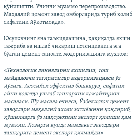
қўйишяпти. Учинчи муаммо перепроизводство.
Маҳаллий цемент завод омборларида туриб қолиб
сифатини йўқотмоқда».
Юсуповнинг яна таъкидлашича¸ ҳақиқатда яхши
тажриба ва ишлаб чиқариш потенциалига эга
бўлган цемент саноати модернизацияга мухтож:
«Технологик линияларни яхшилаш¸ тош
майдаловчи тегирмонлар модернизацияси ўз
йўлига. Асосийси эффектив бошқарув¸ сифатни
айни ҳолатда ушлаб таннархни камайтириш
масаласи. Шу масала ечилса, Ўзбекистон цемент
заводлари маҳаллий аҳоли эхтиëжини қондириб¸
қўшниларга ўз маҳсулотини экспорт қилиши ҳам
мумкин. Ҳозирги кунда мамлакат заводлари
ташқарига цемент экспорт қилмайди»