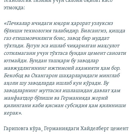
технологик тизими учун салбий оқибат касб
этмоқда:
«Печкалар ичидаги юқори ҳарорат узлуксиз
бўлиши технология талабидир. Билсангиз, қишда
газ етишмовчилиги боис, завод бир муддат
тўхтади. Бугун эса ишлаб чиқарилган маҳсулот
сотилмагани учун тўхтаса бундан цемент саноати
ютмайди. Бундан ташқари бу заводлар
мавжудлигининг ижтимоий аҳамияти ҳам бор.
Бекобод ва Охангарон шаҳарларидаги минглаб
аҳоли шу заводларда ишлаб кун кўради. Бу
заводларнинг муттасил ишлашидан давлат ҳам
манфаатдор бўлиши ва Германияда жорий
қилингани каби қисман субсидия ҳам қилиниши
керак».
Гариповга кўра¸ Германиядаги Хайделберг цемент