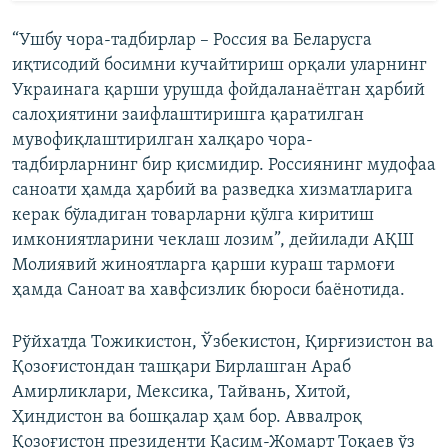
“Ушбу чора-тадбирлар – Россия ва Беларусга
иқтисодий босимни кучайтириш орқали уларнинг
Украинага қарши урушда фойдаланаётган ҳарбий
салоҳиятини заифлаштиришга қаратилган
мувофиқлаштирилган халқаро чора-
тадбирларнинг бир қисмидир. Россиянинг мудофаа
саноати ҳамда ҳарбий ва разведка хизматларига
керак бўладиган товарларни қўлга киритиш
имкониятларини чеклаш лозим”, дейилади АҚШ
Молиявий жиноятларга қарши кураш тармоғи
ҳамда Саноат ва хавфсизлик бюроси баёнотида.
Рўйхатда Тожикистон, Ўзбекистон, Қирғизистон ва
Қозоғистондан ташқари Бирлашган Араб
Амирликлари, Мексика, Тайвань, Хитой,
Ҳиндистон ва бошқалар ҳам бор. Аввалроқ
Қозоғистон президенти Қасим-Жомарт Тоқаев ўз