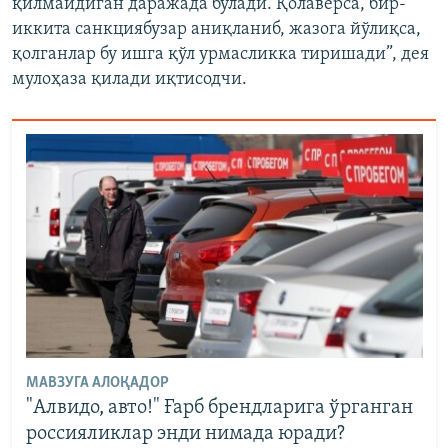
қилмайдиган даражада бўлади. Қолаверса, бир-
иккита санкциябузар аниқланиб, жазога йўлиқса,
қолганлар бу ишга қўл урмасликка тиришади”, дея
мулоҳаза қилади иқтисодчи.
МАВЗУГА АЛОҚАДОР
"Алвидо, авто!" Ғарб брендларига ўрганган
россияликлар энди нимада юради?