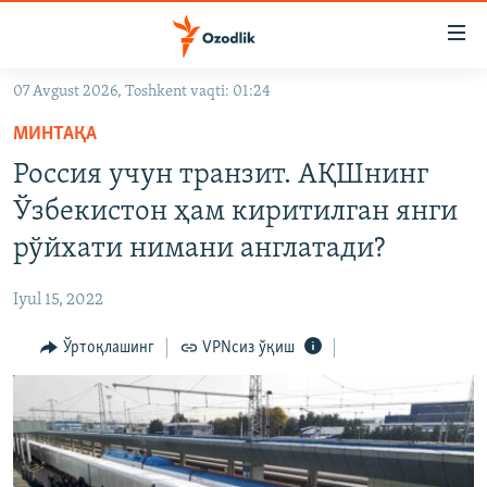
Линклар
Бош
мавзуларга
07 Avgust 2026, Toshkent vaqti: 01:24
ўтинг
OZODLIK SURISHTIRUVLARI
Асосий
МИНТАҚА
OZODVIDEO
навигацияга
Россия учун транзит. АҚШнинг
ўтинг
OZODARXIV
Ўзбекистон ҳам киритилган янги
Қидиришга
ўтинг
рўйхати нимани англатади?
На русском
Iyul 15, 2022
ИЖТИМОИЙ ТАРМОҚЛАР
Ўртоқлашинг
VPNсиз ўқиш
Озодлик бошқа тилларда