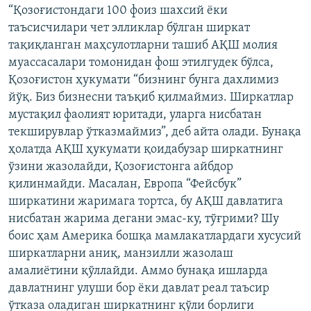
“Қозоғистондаги 100 фоиз шахсий ёки
таъсисчилари чет элликлар бўлган ширкат
тақиқланган маҳсулотларни ташиб АҚШ молия
муассасалари томонидан фош этилгудек бўлса,
Қозоғистон ҳукумати “бизнинг бунга дахлимиз
йўқ. Биз бизнесни таъқиб қилмаймиз. Ширкатлар
мустақил фаолият юритади, уларга нисбатан
текширувлар ўтказмаймиз”, деб айта олади. Бунақа
ҳолатда АҚШ ҳукумати қоидабузар ширкатнинг
ўзини жазолайди, Қозоғистонга айбдор
қилинмайди. Масалан, Европа “Фейсбук”
ширкатини жаримага тортса, бу АҚШ давлатига
нисбатан жарима дегани эмас-ку, тўғрими? Шу
боис ҳам Америка бошқа мамлакатлардаги хусусий
ширкатларни аниқ, манзилли жазолаш
амалиётини қўллайди. Аммо бунақа ишларда
давлатнинг улуши бор ёки давлат реал таъсир
ўтказа оладиган ширкатнинг қўли борлиги