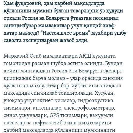
Ҳам фуқаровий, ҳам ҳарбий мақсадларда
қўлланиши мумкин бўлган товарларни ўз ҳудуди
орқали Россия ва Беларусга ўтказган потенциал
санкциябузар мамлакатлар учун қандай хавф-
хатар мавжуд? “Настояшчее время” мухбири ушбу
саволга экспертлардан жавоб олди.
Марказий Осиё мамлакатлари АҚШ ҳукумати
томонидан расман шубҳа остига олинди. Бундан
кейин минтақадан Россия ёки Беларусга экспорт
қилинажак барча моллар – улар орасида санкция
қўлланган маҳсулотлар бор-йўқлигини аниқлаш
мақсадида синчиклаб текширилади. Хусусан,
учоқлар учун эҳтиёт қисмлар, гидроакустика
тизимлари, антенналар, спектрофотометрлар,
синов ускуналари, GPS тизимлари, вакуумли
насослар ва нефть қазиб олиш жиҳозларини
ҳарбий мақсадларда қўлланиши мумкинлиги