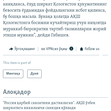
аниқланса, ёхуд ширкат Қозоғистон ҳукуматининг
бевосита ёрдамидан фойдалангани исбот қилинса,
бу бошқа масала. Бунақа ҳолатда АҚШ
Қозоғистонга босимни кучайтириш учун ниҳоятда
мураккаб бюрократик тартиб-таомилларни жорий
этиши мумкин”, дейди Габишев.
Ўртоқлашинг
VPNсиз ўқиш
Follow us
This item is part of
Минтақа
Дунë
Алоқадор
"Россия ҳарбий саноатини дастаклаган". АҚШ ўзбек
ширкатига иккиламчи санкция қўллади