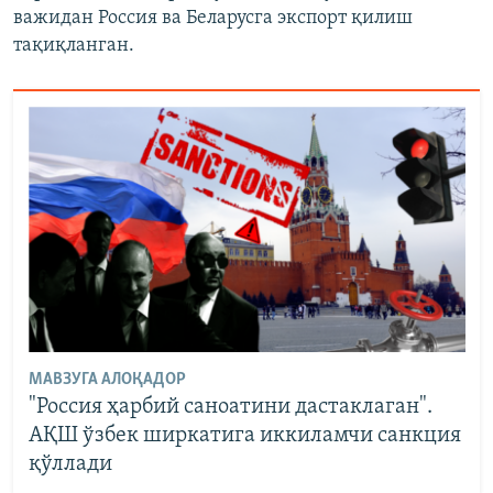
важидан Россия ва Беларусга экспорт қилиш
тақиқланган.
МАВЗУГА АЛОҚАДОР
"Россия ҳарбий саноатини дастаклаган".
АҚШ ўзбек ширкатига иккиламчи санкция
қўллади