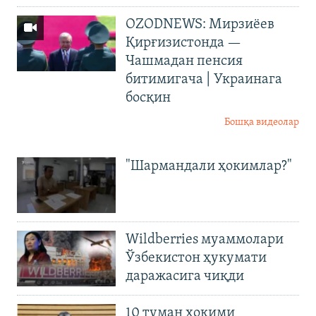
OZODNEWS: Мирзиёев
Қирғизистонда —
Чашмадан пенсия
битимигача | Украинага
босқин
Бошқа видеолар
"Шармандали ҳокимлар?"
Wildberries муаммолари
Ўзбекистон ҳукумати
даражасига чиқди
10 туман ҳокими