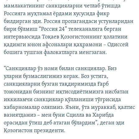
мамлакатининг санкцияларни четлаб ўтишда
Россияга муҳтамал ёрдами хусусида фикр
билдирган эди. Россия пропагандаси устунларидан
бири бўлмиш “Россия 24” телеканалига берган
интервьюсида Тоқаев Қозоғистоннинг ҳолатини
қадимги юнон афсоналари қаҳрамони – Одиссей
бошига тушган фалокатларга менгзаган.
“Санкциялар ўз номи билан санкциялар. Биз
уларни бузмаслигимиз керак. Боз устига,
санкцияларни бузган тақдиримизда Ғарб
томонидан бизнинг иқтисодиётимизга нисбатан
иккиламчи санкциялар қўлланиши тўғрисида
хабарномалар оляпмиз. Яъни, ўта мураккаб, қалтис
вазиятдамиз – мен буни Сцилла ва Харибда
орасидан ўтиш деб атаган бўлардим”, деган эди
Қозоғистон президенти.