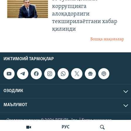
коррупцияга
алоқадорлиги
текширилаётгани хабар
қилинди
Бошқа мақолалар
ИЖТИМОИЙ ТАРМОҚЛАР
ОЗОДЛИК
МАЪЛУМОТ
Озодлик радиоси © 2026 RFE/RL, Inc. | Барча ҳуқуқлар
ҳимояланган.
РУС