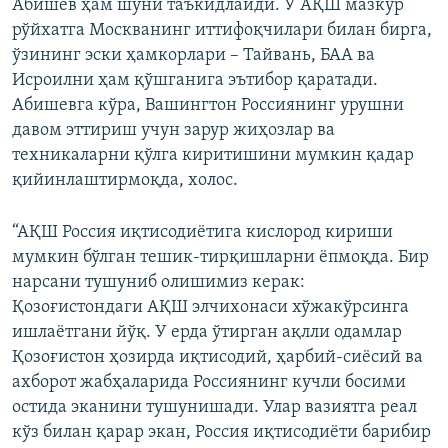
Абишев ҳам шуни таъкидлайди. У АҚШ мазкур
рўйхатга Москванинг иттифоқчилари билан бирга,
ўзининг эски ҳамкорлари – Тайвань, БАА ва
Исроилни ҳам қўшганига эътибор қаратади.
Абишевга кўра, Вашингтон Россиянинг урушни
давом эттириш учун зарур жиҳозлар ва
техникаларни қўлга киритишини мумкин қадар
қийинлаштирмоқда, холос.
“АҚШ Россия иқтисодиётига кислород кириши
мумкин бўлган тешик-тирқишларни ёпмоқда. Бир
нарсани тушуниб олишимиз керак:
Қозоғистондаги АҚШ элчихонаси хўжакўрсинга
ишлаётгани йўқ. У ерда ўтирган ақлли одамлар
Қозоғистон ҳозирда иқтисодий, ҳарбий-сиёсий ва
ахборот жабҳаларида Россиянинг кучли босими
остида эканини тушунишади. Улар вазиятга реал
кўз билан қарар экан, Россия иқтисодиёти барибир