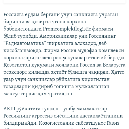
Россияга ёрдам бергани учун санкцияга учраган
биринчи ва ҳозирча ягона корхона –
Ўзбекистондаги Promcomplektlogistic фирмаси
бўлиб турибди. Америкаликлар уни Россиянинг
“Радиавтоматика” ширкатига алоқадор, деб
ҳисоблашмоқда. Фирма Россия мудофаа комплекси
корхоналарига электрон ускуналар етказиб беради.
Қозоғистон ҳукумати молларни Россия ва Беларусга
реэкспорт қилишда эҳтиёт бўлишга чақирди. Ҳатто
улар учун санкциялар рўйхатига киритилган
товарларни қидириб топишга мўлжалланган
махсус сервис ҳам яратилган.
АҚШ рўйхатига тушиш – ушбу мамлакатлар
Россиянинг агрессив сиёсатини дастаклаётганини
билдирмайди. Қозоғистонлик сиёсатшунос Газиз