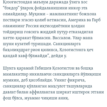
Қозоғистондан маълум даражада ўзига хос
“бэкдор” ўлароқ фойдаланишини инкор эта
олмайдилар. Муҳими – мамлакатнинг божхона
постлари эгасиз қолиб кетмасин, Америка ва Ғарб
оламининг Россия иқтисодиётини ҳолдан
тойдириш ғоясига жиддий путур етказадиган
хатти-ҳаракат бўлмасин. Вассалом. Улар мана
шуни кузатиб туришади. Санкцияларга
баҳолиқудрат риоя қилинса, Қозоғистонга ҳеч
қандай хавф бўлмайди”, дейди у.
Шунга қарамай Габишев Қозоғистон ва бошқа
мамлакатлар иккиламчи санкцияларга йўлиқиши
мумкин, деб ҳисоблайди. Унинг фикрича,
санкциялар қўлланган маҳсулот ташувларида
давлат билан аффилланган ширкат иштирок этгани
фош бўлса, муаммо чиқиши аниқ.