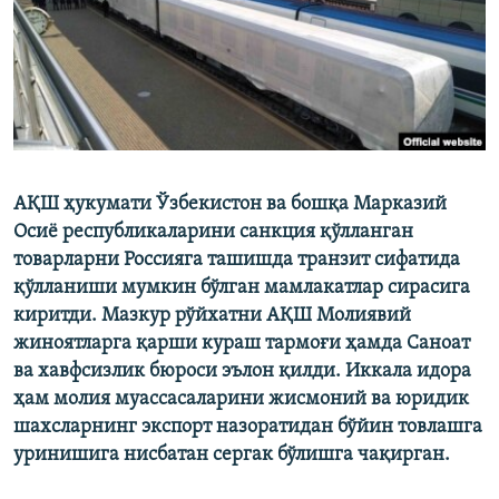
АҚШ ҳукумати Ўзбекистон ва бошқа Марказий
Осиё республикаларини санкция қўлланган
товарларни Россияга ташишда транзит сифатида
қўлланиши мумкин бўлган мамлакатлар сирасига
киритди. Мазкур рўйхатни АҚШ Молиявий
жиноятларга қарши кураш тармоғи ҳамда Саноат
ва хавфсизлик бюроси эълон қилди. Иккала идора
ҳам молия муассасаларини жисмоний ва юридик
шахсларнинг экспорт назоратидан бўйин товлашга
уринишига нисбатан сергак бўлишга чақирган.