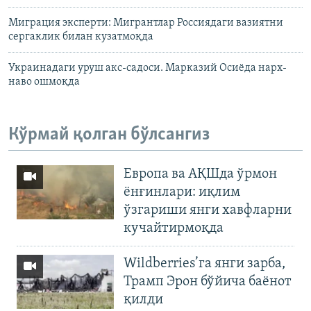
Миграция эксперти: Мигрантлар Россиядаги вазиятни
сергаклик билан кузатмоқда
Украинадаги уруш акс-садоси. Марказий Осиёда нарх-
наво ошмоқда
Кўрмай қолган бўлсангиз
Европа ва АҚШда ўрмон
ёнғинлари: иқлим
ўзгариши янги хавфларни
кучайтирмоқда
Wildberries’га янги зарба,
Трамп Эрон бўйича баёнот
қилди