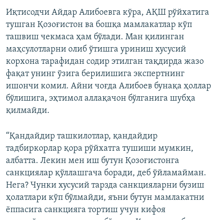
Иқтисодчи Айдар Алибоевга кўра, АҚШ рўйхатига
тушган Қозоғистон ва бошқа мамлакатлар кўп
ташвиш чекмаса ҳам бўлади. Ман қилинган
маҳсулотларни олиб ўтишга уриниш хусусий
корхона тарафидан содир этилган тақдирда жазо
фақат унинг ўзига берилишига экспертнинг
ишончи комил. Айни чоғда Алибоев бунақа ҳоллар
бўлишига, эҳтимол аллақачон бўлганига шубҳа
қилмайди.
“Қандайдир ташкилотлар, қандайдир
тадбиркорлар қора рўйхатга тушиши мумкин,
албатта. Лекин мен иш бутун Қозоғистонга
санкциялар қўллашгача боради, деб ўйламайман.
Нега? Чунки хусусий тарзда санкцияларни бузиш
ҳолатлари кўп бўлмайди, яъни бутун мамлакатни
ёппасига санкцияга тортиш учун кифоя