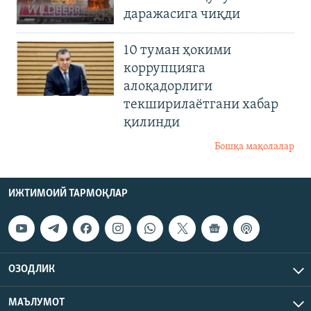
даражасига чиқди
10 туман ҳокими
коррупцияга
алоқадорлиги
текширилаётгани хабар
қилинди
Бошқа мақолалар
ИЖТИМОИЙ ТАРМОҚЛАР
ОЗОДЛИК
МАЪЛУМОТ