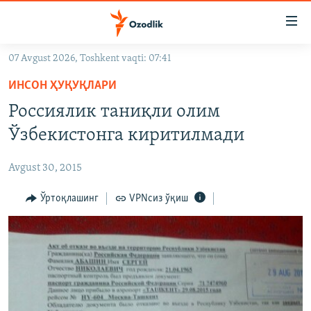
Линклар
Бош
мавзуларга
07 Avgust 2026, Toshkent vaqti: 07:41
ўтинг
OZODLIK SURISHTIRUVLARI
Асосий
ИНСОН ҲУҚУҚЛАРИ
OZODVIDEO
навигацияга
Россиялик таниқли олим
ўтинг
OZODARXIV
Ўзбекистонга киритилмади
Қидиришга
ўтинг
На русском
Avgust 30, 2015
ИЖТИМОИЙ ТАРМОҚЛАР
Ўртоқлашинг
VPNсиз ўқиш
Озодлик бошқа тилларда