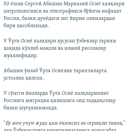
50 ёшли Сергей Абашин Марказий Осиё халқлари
антропологияси ва этнографияси бўйича нафақат
Россия, балки дунёдаги энг йирик олимлардан
бири ҳисобланади.
У Ўрта Осиё халқлари хусусан ўзбеклар тарихи
ҳақида кўплаб мақола ва илмий рисолалар
муаллифидир.
Абашин ўнлаб Ўрта Осиёлик тарихчиларга
устозлик қилган.
У сўнгги йилларда Ўрта Осиё халқларининг
Россияга миграция қилишига оид тадқиқотлар
билан шуғулланмоқда.
"
Бу мен учун жуда ҳам ёқимсиз ва оғриқли тақиқ
,"
дея Ўзбекистонга киритилмаганига муносабат