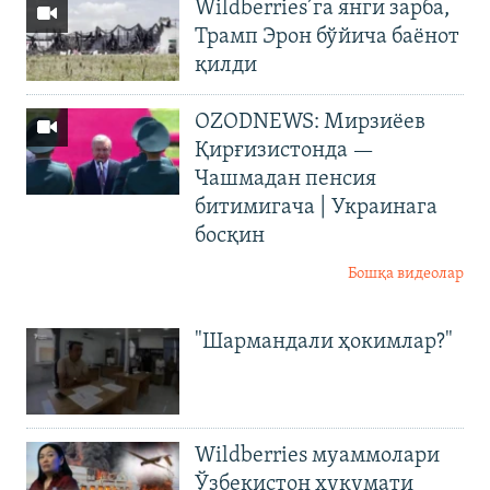
Wildberries’га янги зарба,
Трамп Эрон бўйича баёнот
қилди
OZODNEWS: Мирзиёев
Қирғизистонда —
Чашмадан пенсия
битимигача | Украинага
босқин
Бошқа видеолар
"Шармандали ҳокимлар?"
Wildberries муаммолари
Ўзбекистон ҳукумати