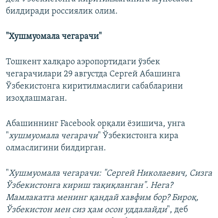
билдиради россиялик олим.
"Хушмуомала чегарачи"
Тошкент халқаро аэропортидаги ўзбек
чегарачилари 29 августда Сергей Абашинга
Ўзбекистонга киритилмаслиги сабабларини
изоҳлашмаган.
Абашиннинг Facebook орқали ёзишича, унга
"
хушмуомала чегарачи
" Ўзбекистонга кира
олмаслигини билдирган.
"
Хушмуомала чегарачи: "Сергей Николаевич, Сизга
Ўзбекистонга кириш тақиқланган". Нега?
Мамлакатга менинг қандай хавфим бор? Бироқ,
Ўзбекистон мен сиз ҳам осон уддалайди
", деб