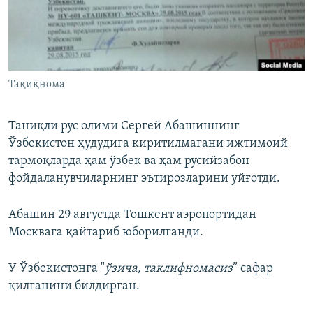
Тақиқнома
Таниқли рус олими Сергей Абашиннинг
Ўзбекистон ҳудудига киритилмагани ижтимоий
тармоқларда ҳам ўзбек ва ҳам русийзабон
фойдаланувчиларнинг эътирозларини уйғотди.
Абашин 29 августда Тошкент аэропортидан
Москвага қайтариб юборилганди.
У Ўзбекистонга "
ўзича, таклифномасиз
” сафар
қилганини билдирган.