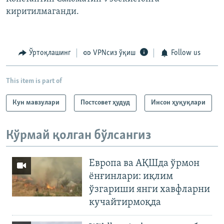
киритилмаганди.
Ўртоқлашинг
VPNсиз ўқиш
Follow us
This item is part of
Кун мавзулари
Постсовет ҳудуд
Инсон ҳуқуқлари
Кўрмай қолган бўлсангиз
Европа ва АҚШда ўрмон
ёнғинлари: иқлим
ўзгариши янги хавфларни
кучайтирмоқда