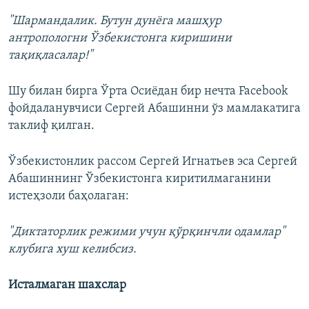
"Шармандалик. Бутун дунёга машҳур
антропологни Ўзбекистонга киришини
тақиқласалар!"
Шу билан бирга Ўрта Осиёдан бир нечта Facebook
фойдаланувчиси Сергей Абашинни ўз мамлакатига
таклиф қилган.
Ўзбекистонлик рассом Сергей Игнатьев эса Сергей
Абашиннинг Ўзбекистонга киритилмаганини
истеҳзоли баҳолаган:
"Диктаторлик режими учун қўрқинчли одамлар"
клубига хуш келибсиз.
Исталмаган шахслар