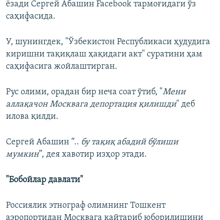
ёзади Сергей Абашин Facebook тармоғидаги ўз
саҳифасида.
У, шунингдек, "Ўзбекистон Республикаси ҳудудига
киришни тақиқлаш ҳақидаги акт" суратини ҳам
саҳифасига жойлаштирган.
Рус олими, орадан бир неча соат ўтиб, "
Мени
аллақачон Москвага депортация қилишди
" деб
илова қилди.
Сергей Абашин “..
бу тақиқ абадий бўлиши
мумкин
”, дея хавотир изҳор этади.
"Бобойлар давлати"
Россиялик этнограф олимнинг Тошкент
аэропортидан Москвага қайтариб юборилишини