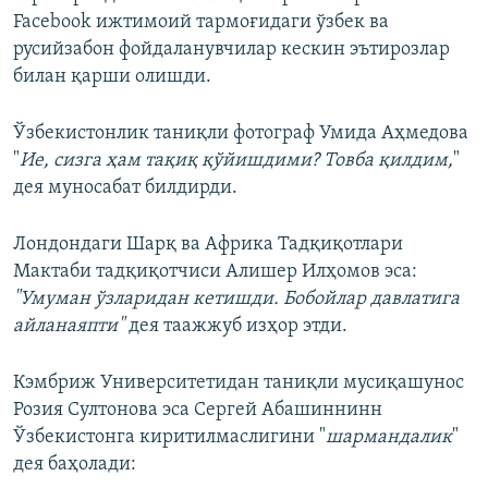
Facebook ижтимоий тармоғидаги ўзбек ва
русийзабон фойдаланувчилар кескин эътирозлар
билан қарши олишди.
Ўзбекистонлик таниқли фотограф Умида Аҳмедова
"
Ие, сизга ҳам тақиқ қўйишдими? Товба қилдим,
"
дея муносабат билдирди.
Лондондаги Шарқ ва Африка Тадқиқотлари
Мактаби тадқиқотчиси Алишер Илҳомов эса:
"Умуман ўзларидан кетишди. Бобойлар давлатига
айланаяпти"
дея таажжуб изҳор этди.
Кэмбриж Университетидан таниқли мусиқашунос
Розия Султонова эса Сергей Абашиннинн
Ўзбекистонга киритилмаслигини "
шармандалик
"
дея баҳолади: