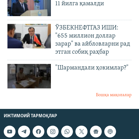
11 йилга қамалди
ЎЗБЕКНЕФТГАЗ ИШИ:
"655 миллион доллар
зарар" ва айбловларни рад
этган собиқ раҳбар
"Шармандали ҳокимлар?"
Бошқа мақолалар
ИЖТИМОИЙ ТАРМОҚЛАР