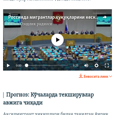
Россияда мигрантлар ҳуқуқларини кескин чекловчи қонун қабул қилинди
билан
Озодлик радиоси
Айни дамда медиа-манба мавжуд эмас
Auto
0:00
9:25
240p
Бевосита линк
360p
Auto
240p
360p
480p
480p
Прогноз
:
Кўчаларда текширувлар
720p
авжига чиқади
720p
1080p
1080p
Аксилмигрант чиқишлари билан танилган йирик