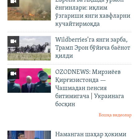
Европа ва АҚШда ўрмон
ёнғинлари: иқлим
ўзгариши янги хавфларни
кучайтирмоқда
Wildberries’га янги зарба,
Трамп Эрон бўйича баёнот
қилди
OZODNEWS: Мирзиёев
Қирғизистонда —
Чашмадан пенсия
битимигача | Украинага
босқин
Бошқа видеолар
Наманган шаҳар ҳокими