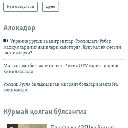
Кун мавзулари
Дунë
Алоқадор
Украина уруши ва мигрантлар: Россиядаги ўзбек
маҳкумларнинг яқинлари хавотирда. Ҳукумат ва сиёсий
партияларчи?
Мигрантлар болаларига тест: Россия ОТМларига кириш
қийинлашади
Россия: Русча билмайдиган мигрант болалари мактабга
олинмайди
Кўрмай қолган бўлсангиз