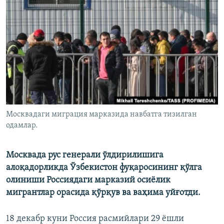
Москвадаги миграция марказида навбатга тизилган
одамлар.
Москвада рус генерали ўлдирилишига
алоқадорликда Ўзбекистон фуқаросининг қўлга
олиниши Россиядаги марказий осиёлик
мигрантлар орасида қўрқув ва ваҳима уйғотди.
18 декабр куни Россия расмийлари 29 ёшли