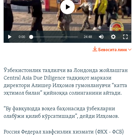
Айни дамда медиа-манба мавжуд эмас
Auto
0:00
24:48
240p
Бевосита линк
360p
Auto
240p
360p
480p
480p
Ўзбекистонлик таҳлилчи ва Лондонда жойлашган
Central Asia Due Diligence тадқиқот маркази
720p
720p
1080p
директори Алишер Илҳомов гумонланувчи “катта
1080p
эҳтимол билан” қийноққа солинганини айтади.
“Бу фавқулодда воқеа баҳонасида ўзбекларни
олабўжи қилиб кўрсатишади”, дейди Илҳомов.
Россия Федерал хавфсизлик хизмати (ФХХ - ФСБ)