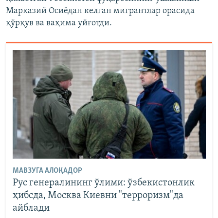
Марказий Осиёдан келган мигрантлар орасида
қўрқув ва ваҳима уйғотди.
МАВЗУГА АЛОҚАДОР
Рус генералининг ўлими: ўзбекистонлик
ҳибсда, Москва Киевни "терроризм"да
айблади