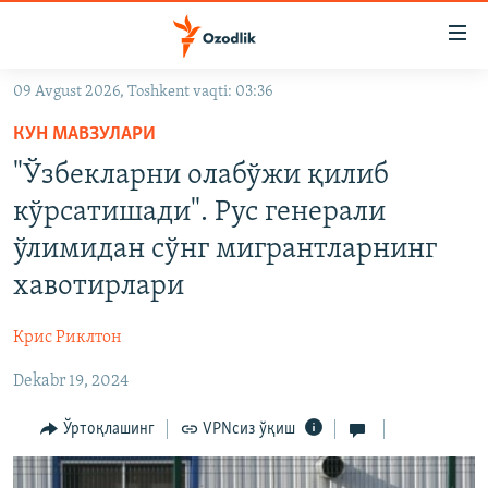
Линклар
Бош
мавзуларга
09 Avgust 2026, Toshkent vaqti: 03:36
ўтинг
OZODLIK SURISHTIRUVLARI
Асосий
КУН МАВЗУЛАРИ
OZODVIDEO
навигацияга
"Ўзбекларни олабўжи қилиб
ўтинг
OZODARXIV
кўрсатишади". Рус генерали
Қидиришга
ўтинг
ўлимидан сўнг мигрантларнинг
На русском
хавотирлари
ИЖТИМОИЙ ТАРМОҚЛАР
Крис Риклтон
Dekabr 19, 2024
Ўртоқлашинг
VPNсиз ўқиш
Озодлик бошқа тилларда