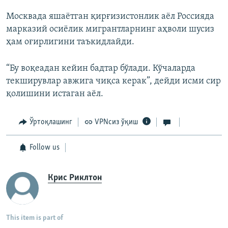
Москвада яшаётган қирғизистонлик аёл Россияда
марказий осиёлик мигрантларнинг аҳволи шусиз
ҳам оғирлигини таъкидлайди.
“Бу воқеадан кейин бадтар бўлади. Кўчаларда
текширувлар авжига чиқса керак”, дейди исми сир
қолишини истаган аёл.
Ўртоқлашинг
VPNсиз ўқиш
Follow us
Крис Риклтон
This item is part of