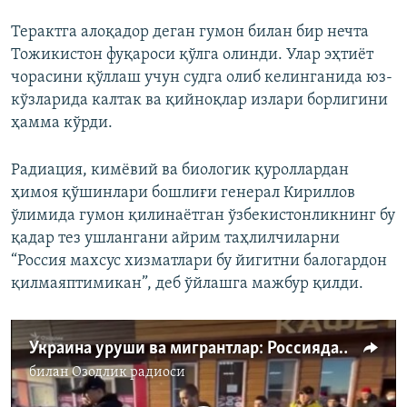
Терактга алоқадор деган гумон билан бир нечта
Тожикистон фуқароси қўлга олинди. Улар эҳтиёт
чорасини қўллаш учун судга олиб келинганида юз-
кўзларида калтак ва қийноқлар излари борлигини
ҳамма кўрди.
Радиация, кимёвий ва биологик қуроллардан
ҳимоя қўшинлари бошлиғи генерал Кириллов
ўлимида гумон қилинаётган ўзбекистонликнинг бу
қадар тез ушлангани айрим таҳлилчиларни
“Россия махсус хизматлари бу йигитни балогардон
қилмаяптимикан”, деб ўйлашга мажбур қилди.
Украина уруши ва мигрантлар: Россиядаги ўзбек маҳкумларнинг яқинлари хавотирда. Ҳукумат ва сиёсий партияларчи?
билан
Озодлик радиоси