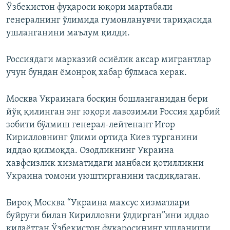
Ўзбекистон фуқароси юқори мартабали
генералнинг ўлимида гумонланувчи тариқасида
ушланганини маълум қилди.
Россиядаги марказий осиёлик аксар мигрантлар
учун бундан ёмонроқ хабар бўлмаса керак.
Москва Украинага босқин бошланганидан бери
йўқ қилинган энг юқори лавозимли Россия ҳарбий
зобити бўлмиш генерал-лейтенант Игор
Кирилловнинг ўлими ортида Киев турганини
иддао қилмоқда. Озодликнинг Украина
хавфсизлик хизматидаги манбаси қотилликни
Украина томони уюштирганини тасдиқлаган.
Бироқ Москва “Украина махсус хизматлари
буйруғи билан Кирилловни ўлдирган”ини иддао
қилаётган Ўзбекистон фуқаросининг ушланиши