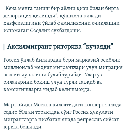
“Кеча менга таниш бир аёлни қизи билан бирга
депортация қилишди”, қўшимча қилади
хавфсизлигини ўйлаб фамилиясини очиқлашни
истамаган Озодлик суҳбатдоши.
А
ксилмигрант
риторика
“кучаяди”
Россия ўнлаб йиллардан бери марказий осиёлик
миллионлаб меҳнат мигрантлари учун миграция
асосий йўналиши бўлиб турибди. Улар ўз
оилаларини боқиш учун турли таъқиб ва
камситишларга чидаб келишмоқда.
Март ойида Москва вилоятидаги концерт залида
содир бўлган терактдан сўнг Россия ҳукумати
мигрантларга нисбатан янада репрессив сиёсат
юрита бошлади.