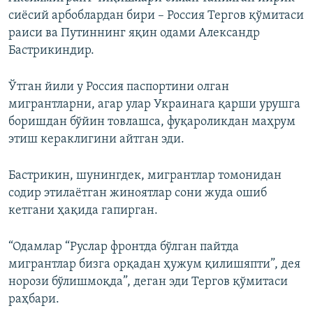
сиёсий арбоблардан бири – Россия Тергов қўмитаси
раиси ва Путиннинг яқин одами Александр
Бастрикиндир.
Ўтган йили у Россия паспортини олган
мигрантларни, агар улар Украинага қарши урушга
боришдан бўйин товлашса, фуқароликдан маҳрум
этиш кераклигини айтган эди.
Бастрикин, шунингдек, мигрантлар томонидан
содир этилаётган жиноятлар сони жуда ошиб
кетгани ҳақида гапирган.
“Одамлар “Руслар фронтда бўлган пайтда
мигрантлар бизга орқадан ҳужум қилишяпти”, дея
норози бўлишмоқда”, деган эди Тергов қўмитаси
раҳбари.