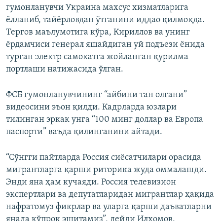
гумонланувчи Украина махсус хизматларига
ёлланиб, тайёрловдан ўтганини иддао қилмоқда.
Тергов маълумотига кўра, Кириллов ва унинг
ёрдамчиси генерал яшайдиган уй подъези ёнида
турган электр самокатга жойланган қурилма
портлаши натижасида ўлган.
ФСБ гумонланувчининг “айбини тан олгани”
видеосини эъон қилди. Кадрларда юзлари
тилинган эркак унга “100 минг доллар ва Европа
паспорти” ваъда қилинганини айтади.
“Сўнгги пайтларда Россия сиёсатчилари орасида
мигрантларга қарши риторика жуда оммалашди.
Энди яна ҳам кучаяди. Россия телевизион
экспертлари ва депутатларидан мигрантлар ҳақида
нафратомуз фикрлар ва уларга қарши даъватларни
янада кўпроқ эшитамиз”, дейди Илҳомов.