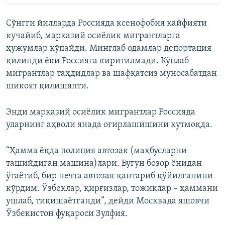
Сўнгги йилларда Россияда ксенофобия кайфияти
кучайиб, марказий осиёлик мигрантларга
ҳужумлар кўпайди. Минглаб одамлар депортация
қилинди ёки Россияга киритилмади. Кўплаб
мигрантлар таҳдидлар ва шафқатсиз муносабатдан
шикоят қилишяпти.
Энди марказий осиёлик мигрантлар Россияда
уларнинг аҳволи янада оғирлашишини кутмоқда.
“Ҳамма ёқда полиция автозак (маҳбусларни
ташийдиган машина)лари. Бугун бозор ёнидан
ўтаётиб, бир нечта автозак қантариб қўйилганини
кўрдим. Ўзбеклар, қирғизлар, тожиклар – ҳаммани
ушлаб, тиқишаётганди”, дейди Москвада яшовчи
Ўзбекистон фуқароси Зулфия.