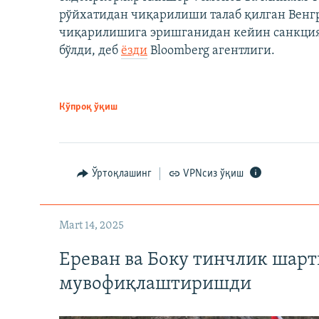
рўйхатидан чиқарилиши талаб қилган Венгр
чиқарилишига эришганидан кейин санкция
бўлди, деб
ёзди
Bloomberg агентлиги.
Кўпроқ ўқиш
Ўртоқлашинг
VPNсиз ўқиш
Mart 14, 2025
Ереван ва Боку тинчлик шар
мувофиқлаштиришди