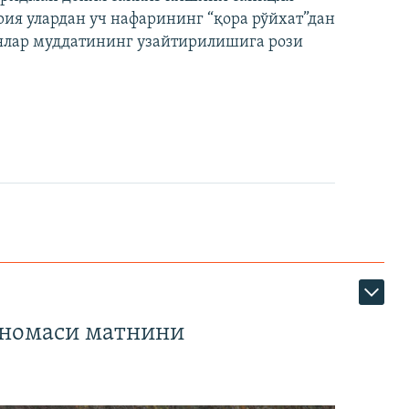
ия улардан уч нафарининг “қора рўйхат”дан
лар муддатининг узайтирилишига рози
тномаси матнини