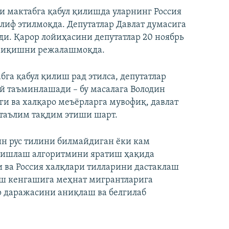
 мактабга қабул қилишда уларнинг Россия
иф этилмоқда. Депутатлар Давлат думасига
и. Қарор лойиҳасини депутатлар 20 ноябрь
 чиқишни режалашмоқда.
га қабул қилиш рад этилса, депутатлар
 таъминлашади – бу масалага Володин
ги ва халқаро меъёрларга мувофиқ, давлат
 таълим тақдим этиши шарт.
ин рус тилини билмайдиган ёки кам
н ишлаш алгоритмини яратиш ҳақида
и ва Россия халқлари тилларини дастаклаш
иш кенгашига меҳнат мигрантларига
ар даражасини аниқлаш ва белгилаб