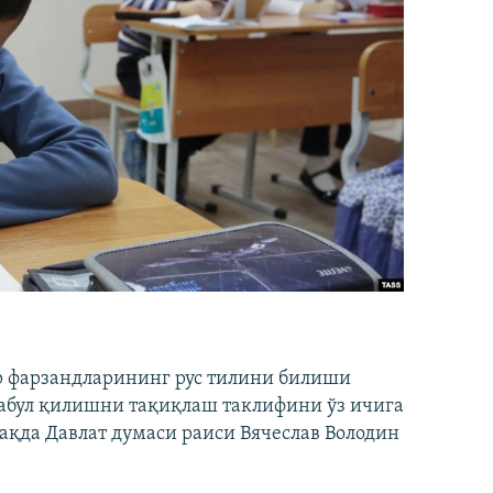
р фарзандларининг рус тилини билиши
қабул қилишни тақиқлаш таклифини ўз ичига
ақда Давлат думаси раиси Вячеслав Володин