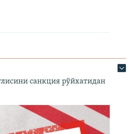
глисини санкция рўйхатидан