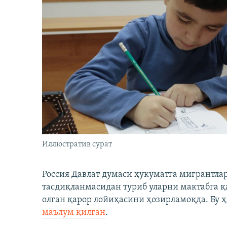
Иллюстратив сурат
Россия Давлат думаси ҳукуматга мигрантла
тасдиқланмасидан туриб уларни мактабга 
олган қарор лойиҳасини ҳозирламоқда. Бу ҳ
маълум қилган
.