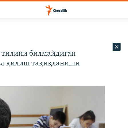
с тилини билмайдиган
ул қилиш тақиқланиши