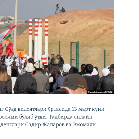
 Сўғд вилоятлари ўртасида 13 март куни
осими бўлиб ўтди. Тадбирда онлайн
идентлари Садир Жапаров ва Эмомали