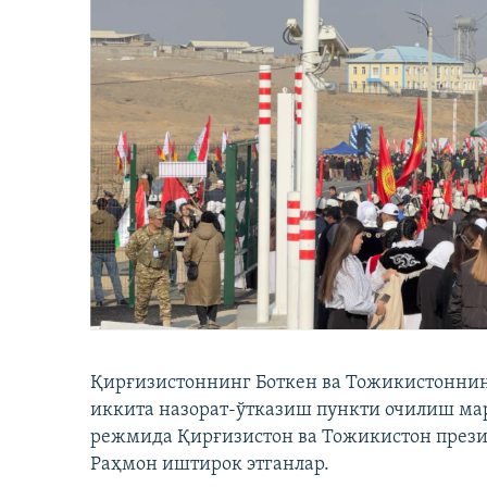
Қирғизистоннинг Боткен ва Тожикистоннинг
иккита назорат-ўтказиш пункти очилиш мар
режмида Қирғизистон ва Тожикистон през
Раҳмон иштирок этганлар.