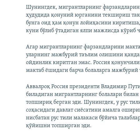
Шунингдек, мигрантларнинг фарзандларини
ҳудудида қонуний юрганини текшириш такл
бунга оид ҳам қонун лойиҳасини киритишад
куни бўлиб ўтадиган ялпи мажлисда кўриб
Агар мигрантларнинг фарзандларини мактаб
уларнинг мажбурий таълим олишини қандай
ойдинлик киритган эмас. Россия қонунчили
мактаб ёшидаги барча болаларга мажбурий
Аввалроқ Россия президенти Владимир Пут
биладиган мигрантларнинг болалари била
топшириқ берган эди. Шунингдек, у рус тил
соҳасидаги давлат сиёсатини амалга ошир
нисбатан рус тили малакаси бўйича талабл
қўйишни топширган эди.