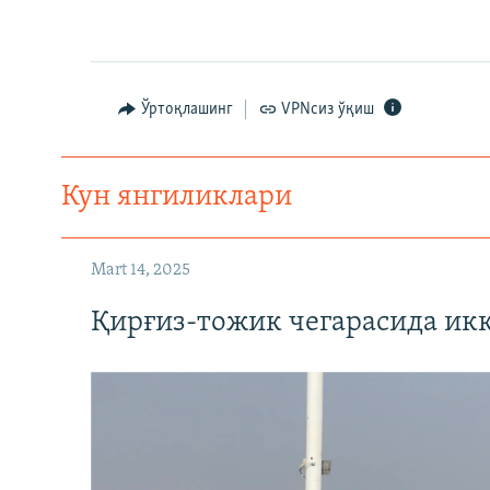
Ўртоқлашинг
VPNсиз ўқиш
Кун янгиликлари
Mart 14, 2025
Қирғиз-тожик чегарасида ик