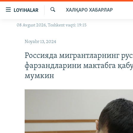
Линклар
ХАЛҚАРО ХАБАРЛАР
LOYIHALAR
Бош
мавзуларга
Излаш
08 Avgust 2026, Toshkent vaqti: 19:15
OZODLIK SURISHTIRUVLARI
ўтинг
Асосий
OZODVIDEO
Noyabr 13, 2024
навигацияга
OZODARXIV
ўтинг
Россияда мигрантларнинг ру
Қидиришга
фарзандларини мактабга қаб
ўтинг
мумкин