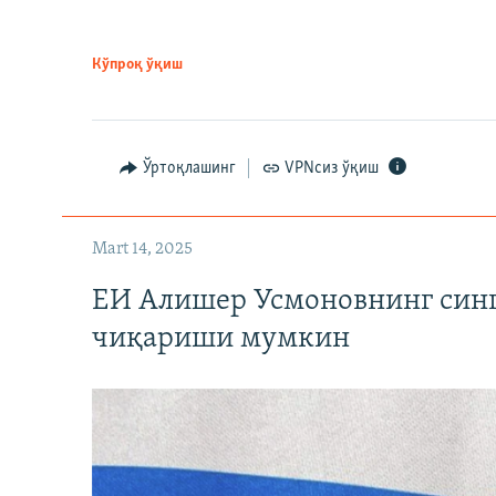
Кўпроқ ўқиш
Ўртоқлашинг
VPNсиз ўқиш
Mart 14, 2025
ЕИ Алишер Усмоновнинг син
чиқариши мумкин