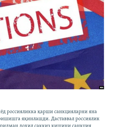
иёд россияликка қарши санкцияларни яна
ришишга яқинлашди. Даставвал россиялик
Фридман дохил саккиз кишини санкция