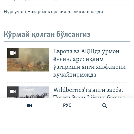
Нурсултон Назарбоев президентликдан кетди
Кўрмай қолган бўлсангиз
Европа ва АҚШда ўрмон
ёнғинлари: иқлим
ўзгариши янги хавфларни
кучайтирмоқда
Wildberries’га янги зарба,
Трамп Эрон бўйича баёнот
қилди
РУС
OZODNEWS: Мирзиёев
Қирғизистонда —