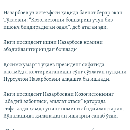
Назарбоев ўз истеъфоси ҳақида баёнот берар экан
Тўқаевни: “Қозоғистонни бошқариш учун биз
ишонч билдирадиган одам”, деб атаган эди.
Янги президент ишни Назарбоев номини
абадийлаштиришдан бошлади
Қосимжўмарт Тўқаев президент сифатида
қасамёдга келтирилганидан сўнг сўзлаган нутқини
Нурсултон Назарбоевни алқашга бағишлади.
Янги президент Назарбоевни Қозоғистоннинг
“абадий элбошиси, миллат отаси” қаторида
сифатлади ҳамда унинг номини абадийлаштириш
йўналишида қилинадиган ишларни санаб ўтди.