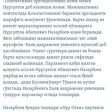
-Пойтахтимиз президентимиз номи билан
Нурсултон деб аталиши лозим. Мамлакатимиз
пойтахтида Қозоғистоннинг биринчи президенти
шарафига монумент ўрнатилади. Барча шаҳар ва
вилоят марказларининг асосий кўчаларига
Нурсултон Абишевич Назарбоев номи берилади.
Мен элбошимиз мамлакатимизнинг энг олий
мукофоти -Халқ қаҳрамони унвонига муносиб деб
ҳисоблайман. Унинг суратлари давлат ва бошқа
барча муассасаларда давлат рамзи сифатида
сақланиб қолинади. Парламент қабул қилган
қонунга асосан Нурсултон Абишевич Назарбоев
умрбод ва ягона элбоши-миллат отаси бўлиб
қолади, -деди Қосимжўмарт Тўқаев ва нутқи
сўнггида Назарбоевга Халқ қаҳрамони унвонини
гулдурос қарсаклар остида топширди.
Назарбоев бундан ташқари «Нур Отан» партияси