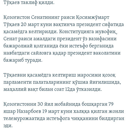
Тўқаев таклиф қилди.
Қозоғистон Сенатининг раиси Қосимжўмарт
Тўқаев 20 март куни вақтинча президент сифатида
қасамёдга келтирилди. Конституцияга мувофиқ¸
Сенат раиси амалдаги президент ўз вазифасини
бажаролмай қолганида ёки истеъфо берганида
навбатдаги сайловга қадар президент ваколатини
бажариб туради.
Тўқаевни қасамёдга келтириш маросими қозоқ
парламенти палаталарининг қўшма йиғилишида,
маҳаллий вақт билан соат 12да ўтказилди.
Қозоғистонни 30 йил мобайнида бошқарган 79
яшар Назарбоев 19 март куни халққа қилган жонли
телемурожаатида истеъфога чиққанини билдирган
эди.