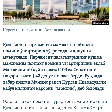
Нурсултонга айланган Остона шаҳри
Қозоғистон парламенти мамлакат пойтахти
номини ўзгартириш тўғрисидаги қонунни
маъқуллади. Парламент палаталарининг қўшма
мажлисида пойтахт номини ўзгартиришни ёқлаб
Мажлиснинг (қуйи палата) 103 ва Сенатнинг
(юқори палата) 43 депутати овоз берди. Бу ҳақда
хабар қилган Мажлис раиси Нурлан Ниғматуллин
қабул қилинган қарорни “тарихий”, деб баҳолади.
Остона шаҳри номини Нурсултонга ўзгартиришни
Қозоғистоннинг янги президенти Қосимжўмарт