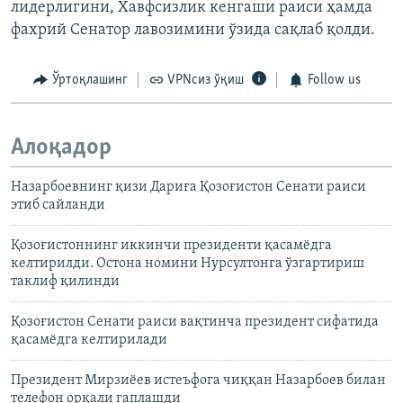
лидерлигини, Хавфсизлик кенгаши раиси ҳамда
фахрий Сенатор лавозимини ўзида сақлаб қолди.
Ўртоқлашинг
VPNсиз ўқиш
Follow us
Алоқадор
Назарбоевнинг қизи Дариға Қозоғистон Сенати раиси
этиб сайланди
Қозоғистоннинг иккинчи президенти қасамёдга
келтирилди. Остона номини Нурсултонга ўзгартириш
таклиф қилинди
Қозоғистон Сенати раиси вақтинча президент сифатида
қасамёдга келтирилади
Президент Мирзиёев истеъфога чиққан Назарбоев билан
телефон орқали гаплашди