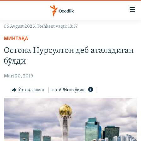
Линклар
Бош
мавзуларга
06 Avgust 2026, Toshkent vaqti: 13:37
ўтинг
OZODLIK SURISHTIRUVLARI
Асосий
МИНТАҚА
OZODVIDEO
навигацияга
Остона Нурсултон деб аталадиган
ўтинг
OZODARXIV
бўлди
Қидиришга
ўтинг
На русском
Mart 20, 2019
ИЖТИМОИЙ ТАРМОҚЛАР
Ўртоқлашинг
VPNсиз ўқиш
Озодлик бошқа тилларда