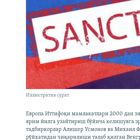
Иллюстратив сурат
Европа Иттифоқи мамлакатлари 2000 дан з
ярим йилга узайтириш бўйича келишувга э
тадбиркорлар Алишер Усмонов ва Михаил 
рўйхатидан чиқарилиши талаб қилган Венгр