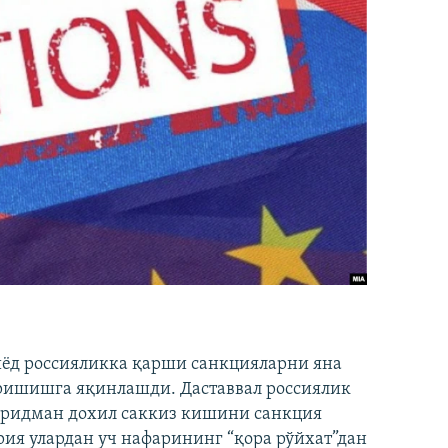
иёд россияликка қарши санкцияларни яна
ришишга яқинлашди. Даставвал россиялик
Фридман дохил саккиз кишини санкция
ия улардан уч нафарининг “қора рўйхат”дан