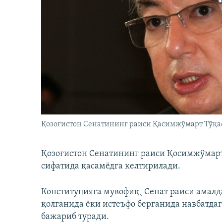
Қозоғистон Сенатининг раиси Қасимжўмарт Тўқае
Қозоғистон Сенатининг раиси Қосимжўмарт
сифатида қасамёдга келтирилади.
Конституцияга мувофиқ¸ Сенат раиси амалд
қолганида ёки истеъфо берганида навбатдаг
бажариб туради.