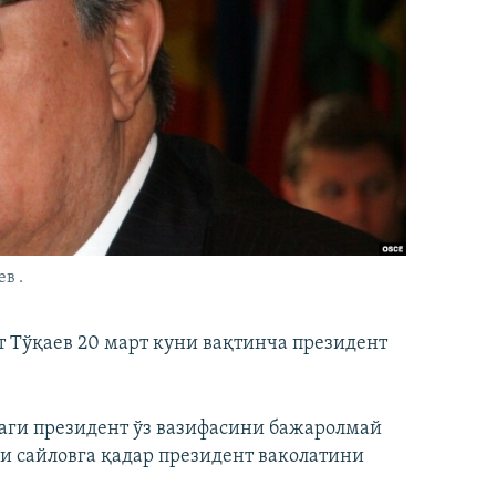
в .
 Тўқаев 20 март куни вақтинча президент
аги президент ўз вазифасини бажаролмай
и сайловга қадар президент ваколатини