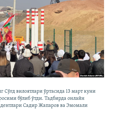
 Сўғд вилоятлари ўртасида 13 март куни
осими бўлиб ўтди. Тадбирда онлайн
идентлари Садир Жапаров ва Эмомали