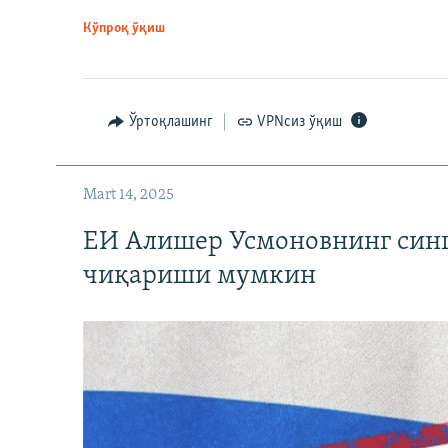
Кўпроқ ўқиш
Ўртоқлашинг
VPNсиз ўқиш
Mart 14, 2025
ЕИ Алишер Усмоновнинг син
чиқариши мумкин