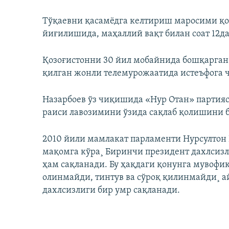
Тўқаевни қасамёдга келтириш маросими қ
йиғилишида, маҳаллий вақт билан соат 12да
Қозоғистонни 30 йил мобайнида бошқарган 
қилган жонли телемурожаатида истеъфога 
Назарбоев ўз чиқишида «Нур Отан» партия
раиси лавозимини ўзида сақлаб қолишини 
2010 йили мамлакат парламенти Нурсултон 
мақомга кўра¸ Биринчи президент дахлсиз
ҳам сақланади. Бу ҳақдаги қонунга мувофи
олинмайди, тинтув ва сўроқ қилинмайди¸ а
дахлсизлиги бир умр сақланади.