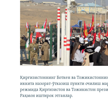
Қирғизистоннинг Боткен ва Тожикистоннинг
иккита назорат-ўтказиш пункти очилиш мар
режмида Қирғизистон ва Тожикистон през
Раҳмон иштирок этганлар.