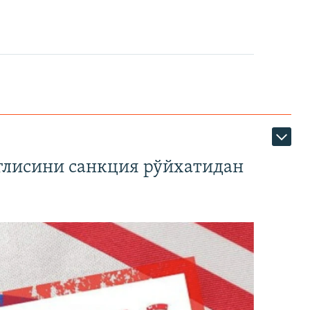
глисини санкция рўйхатидан