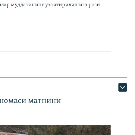
лар муддатининг узайтирилишига рози
тномаси матнини