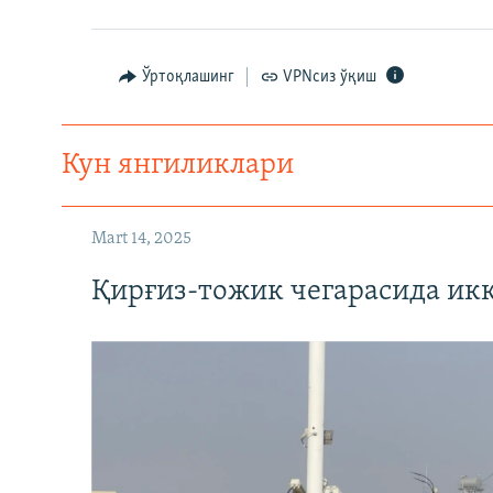
Ўртоқлашинг
VPNсиз ўқиш
Кун янгиликлари
Mart 14, 2025
Қирғиз-тожик чегарасида ик