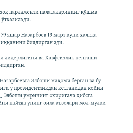
озоқ парламенти палаталарининг қўшма
 ўтказилади.
79 яшар Назарбоев 19 март куни халққа
чиққанини билдирган эди.
си лидерлигини ва Хавфсизлик кенгаши
билдирган.
Назарбоевга Элбоши мақоми берган ва бу
лиги у президентликдан кетганидан кейин
қ¸ Элбоши умрининг охиригача ҳибсга
йни пайтда унинг оила аъзолари мол-мулки