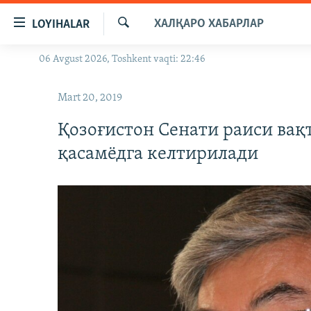
Линклар
ХАЛҚАРО ХАБАРЛАР
LOYIHALAR
Бош
мавзуларга
Излаш
06 Avgust 2026, Toshkent vaqti: 22:46
OZODLIK SURISHTIRUVLARI
ўтинг
Асосий
OZODVIDEO
Mart 20, 2019
навигацияга
OZODARXIV
ўтинг
Қозоғистон Сенати раиси вақ
Қидиришга
қасамёдга келтирилади
ўтинг