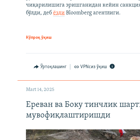
чиқарилишига эришганидан кейин санкция
бўлди, деб
ёзди
Bloomberg агентлиги.
Кўпроқ ўқиш
Ўртоқлашинг
VPNсиз ўқиш
Mart 14, 2025
Ереван ва Боку тинчлик шар
мувофиқлаштиришди