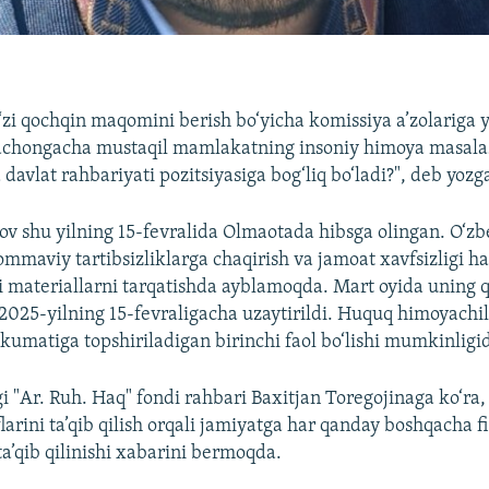
zi qochqin maqomini berish bo‘yicha komissiya a’zolariga 
chongacha mustaqil mamlakatning insoniy himoya masalas
 davlat rahbariyati pozitsiyasiga bog‘liq bo‘ladi?", deb yozg
v shu yilning 15-fevralida Olmaotada hibsga olingan. O‘zb
mmaviy tartibsizliklarga chaqirish va jamoat xavfsizligi h
i materiallarni tarqatishda ayblamoqda. Mart oyida uning
ni 2025-yilning 15-fevraligacha uzaytirildi. Huquq himoyachi
kumatiga topshiriladigan birinchi faol bo‘lishi mumkinligi
i "Ar. Ruh. Haq" fondi rahbari Baxitjan Toregojinaga ko‘ra,
larini ta’qib qilish orqali jamiyatga har qanday boshqacha f
ta’qib qilinishi xabarini bermoqda.