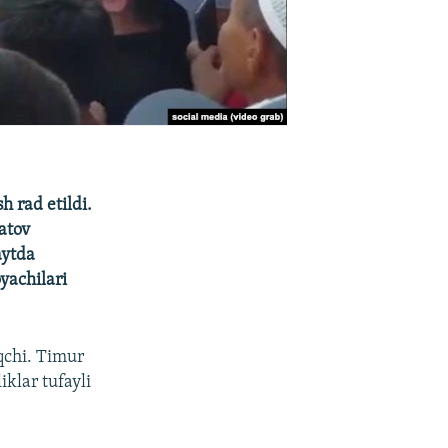
 rad etildi.
atov
aytda
yachilari
qchi. Timur
klar tufayli