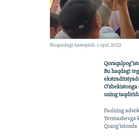
Nuqusdagi namoyish. 1-iyul, 2022
Qoraqalpog‘ist
Bu haqdagi teg
ekstraditsiyad
O‘zbekistonga 
uning taqdirid
Faolning advok
Yermashevga ko
Qozog‘istonda 