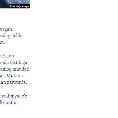
yozgan
idagi ichki
an.
ekiston
amda tartibiga
 qamoq muddati
lari Muratov
dan xavotirda.
 hokimiyat o‘z
ikr butun