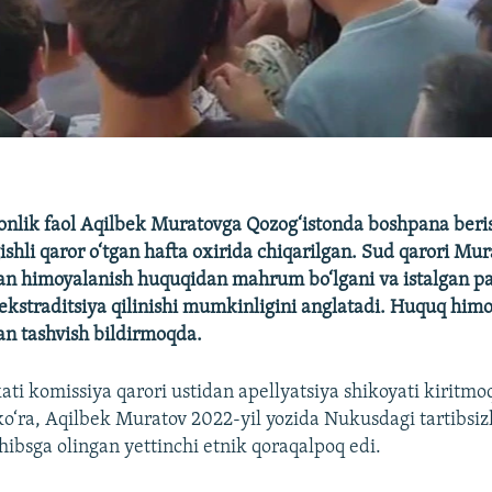
onlik faol Aqilbek Muratovga Qozog‘istonda boshpana berish
ishli qaror o‘tgan hafta oxirida chiqarilgan. Sud qarori Mur
an himoyalanish huquqidan mahrum bo‘lgani va istalgan p
ekstraditsiya qilinishi mumkinligini anglatadi. Huquq himo
an tashvish bildirmoqda.
ati komissiya qarori ustidan apellyatsiya shikoyati kiritmo
‘ra, Aqilbek Muratov 2022-yil yozida Nukusdagi tartibsizli
hibsga olingan yettinchi etnik qoraqalpoq edi.