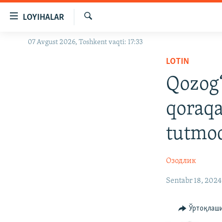
Линклар
LOYIHALAR
Бош
мавзуларга
Излаш
07 Avgust 2026, Toshkent vaqti: 17:33
OZODLIK SURISHTIRUVLARI
ўтинг
Асосий
LOTIN
OZODVIDEO
навигацияга
Qozog‘
OZODARXIV
ўтинг
Қидиришга
qoraqa
ўтинг
tutmo
Озодлик
Sentabr 18, 2024
Ўртоқлаш