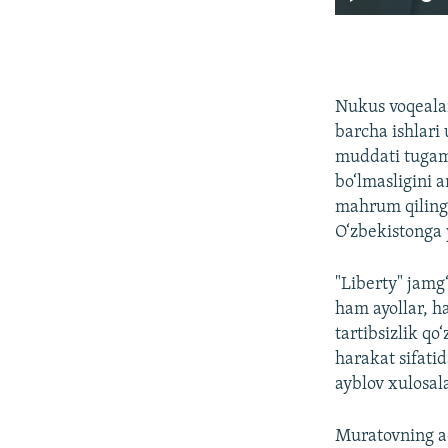
Nukus voqealar
barcha ishlari
muddati tugama
bo‘lmasligini 
mahrum qilinga
O‘zbekistonga
"Liberty" jamg
ham ayollar, h
tartibsizlik qo
harakat sifati
ayblov xulosal
Muratovning ad