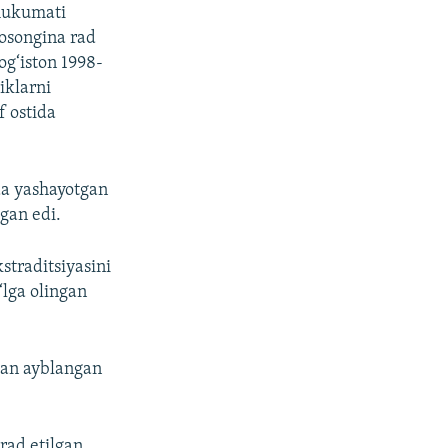
 hukumati
 osongina rad
og‘iston 1998-
iklarni
f ostida
ada yashayotgan
gan edi.
straditsiyasini
‘lga olingan
dan ayblangan
rad etilgan.