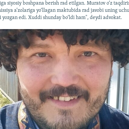
iga siyosiy boshpana berish rad etilgan. Muratov o‘z taqdiri
issiya a’zolariga yo‘llagan maktubida rad javobi uning uch
ini yozgan edi. Xuddi shunday bo‘ldi ham", deydi advokat.