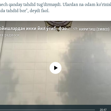
 hech qanday tahdid tug‘dirmaydi. Ulardan na odam ko‘rinis
ida tahdid bor", deydi faol.
Қонли намойишлардан икки йил ўтиб, фаолларга тақиблар кучаймоқда
КИРИТИШ (EMBED)
ик радиоси
Айни дамда медиа-манба мавжуд эмас
20:47