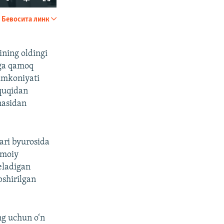
240p
Бевосита линк
УЛАШИШ
360p
480p
ining oldingi
vga qamoq
720p
 imkoniyati
1080p
uquqidan
nasidan
px
Кенглиги
ari byurosida
imoiy
keladigan
pshirilgan
ng uchun o‘n