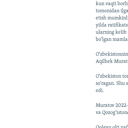
kun vaqti borl
tomonidan ilga
etish mumkinli
yilda ratifikat
ularning kelib 
bo‘lgan mamlak
O‘zbekistonnin
Aqilbek Murato
O‘zbekiston to
so‘ragan. Shu 
edi.
Muratov 2022-y
va Qozog‘istond
Qolgan olti na