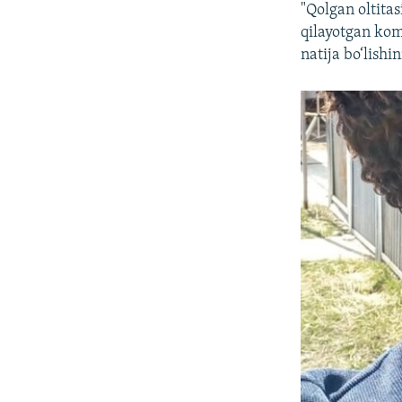
"Qolgan oltitas
qilayotgan kom
natija bo‘lish