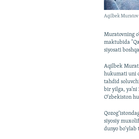
Aqilbek Muratov
Muratovning o‘
maktubida "Qa
siyosati boshqa
Aqilbek Murato
hukumati uni o
tahdid soluvch
bir yilga, ya’
O‘zbekiston hu
Qozog‘istondag
siyosiy muxolif
dunyo bo‘ylab 