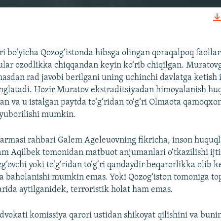
КИРИТИШ (EMBED)
i bo‘yicha Qozog‘istonda hibsga olingan qoraqalpoq faollar
 ular ozodlikka chiqqandan keyin ko‘rib chiqilgan. Murato
sdan rad javobi berilgani uning uchinchi davlatga ketish
Auto
240p
360p
480p
anglatadi. Hozir Muratov ekstraditsiyadan himoyalanish h
n va u istalgan paytda to‘g‘ridan to‘g‘ri Olmaota qamoqxo
720p
1080p
 yuborilishi mumkin.
‘armasi rahbari Galem Ageleuovning fikricha, inson huquql
am Aqilbek tomonidan matbuot anjumanlari o‘tkazilishi ijt
‘zg‘ovchi yoki to‘g‘ridan to‘g‘ri qandaydir beqarorlikka olib 
da baholanishi mumkin emas. Yoki Qozog‘iston tomoniga to
arida aytilganidek, terroristik holat ham emas.
vokati komissiya qarori ustidan shikoyat qilishini va buni