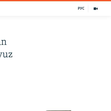
РУС
an
 yuz