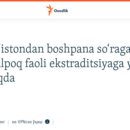
istondan boshpana so‘rag
lpoq faoli ekstraditsiyaga
qda
инг
VPNсиз ўқиш