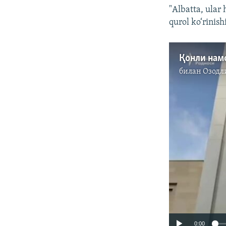
"Albatta, ular
qurol ko‘rinish
билан
Озодл
0:00