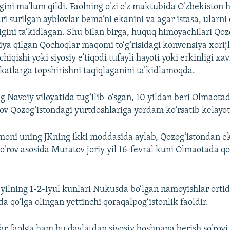
igini ma’lum qildi. Faolning o‘zi o‘z maktubida O‘zbekiston
ri surilgan ayblovlar bema’ni ekanini va agar istasa, ularni
gini ta’kidlagan. Shu bilan birga, huquq himoyachilari Qoz
siya qilgan Qochoqlar maqomi to‘g‘risidagi konvensiya xorijl
chiqishi yoki siyosiy e’tiqodi tufayli hayoti yoki erkinligi xav
atlarga topshirishni taqiqlaganini ta’kidlamoqda.
g Navoiy viloyatida tug‘ilib-o‘sgan, 10 yildan beri Olmaot
v Qozog‘istondagi yurtdoshlariga yordam ko‘rsatib kelayot
moni uning JKning ikki moddasida aylab, Qozog‘istondan ek
so‘rov asosida Muratov joriy yil 16-fevral kuni Olmaotada qo
ilning 1-2-iyul kunlari Nukusda bo‘lgan namoyishlar orti
a qo‘lga olingan yettinchi qoraqalpog‘istonlik faoldir.
far faolga ham bu davlatdan siyosiy boshpana berish so‘rovi 