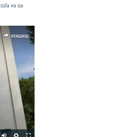
hida va na
УЛАШИШ
Auto