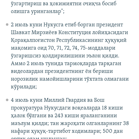
ўзгартириш ва ҳокимиятни очиқча босиб
олишга уринганлар";
2 июль куни Нукусга етиб борган президент
Шавкат Мирзиёев Конституция лойиҳасидаги
Қорақалпоғистон Республикасининг ҳуқуқий
мақомига оид 70, 71, 72, 74, 75-моддалари
ўзгаришсиз қолдирилишини эълон қилди.
Аммо 2 июль тунида тармоқларда тарқаган
видеолардан президентнинг ён бериши
норозилик намойишларини тўхтата олмагани
кўрилади;
4 июль куни Миллий Гвардия ва Бош
прокуратура Нукусдаги воқеаларда 18 киши
ҳалок бўлгани ва 243 киши яраланганини
маълум қилди; тан жароҳати олганларнинг 38
нафари ҳуқуқ-тартибот ходимлари; 500 дан