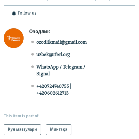
Follow us
Озодлик
ozodlikmail@gmail.com
uzbek@rferl.org
WhatsApp / Telegram /
Signal
+420724740755 |
+420602612713
This item is part of
Кун мавзулари
Минтақа