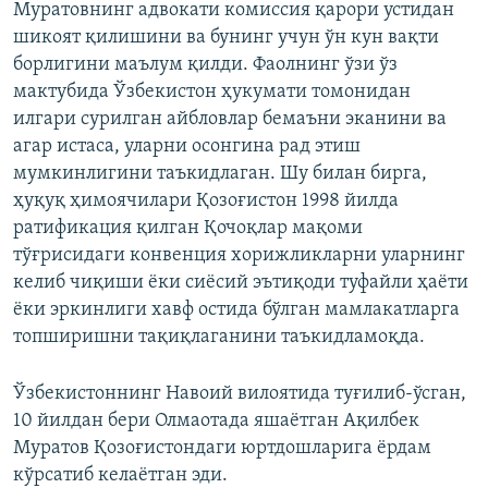
Муратовнинг адвокати комиссия қарори устидан
шикоят қилишини ва бунинг учун ўн кун вақти
борлигини маълум қилди. Фаолнинг ўзи ўз
мактубида Ўзбекистон ҳукумати томонидан
илгари сурилган айбловлар бемаъни эканини ва
агар истаса, уларни осонгина рад этиш
мумкинлигини таъкидлаган. Шу билан бирга,
ҳуқуқ ҳимоячилари Қозоғистон 1998 йилда
ратификация қилган Қочоқлар мақоми
тўғрисидаги конвенция хорижликларни уларнинг
келиб чиқиши ёки сиёсий эътиқоди туфайли ҳаёти
ёки эркинлиги хавф остида бўлган мамлакатларга
топширишни тақиқлаганини таъкидламоқда.
Ўзбекистоннинг Навоий вилоятида туғилиб-ўсган,
10 йилдан бери Олмаотада яшаётган Ақилбек
Муратов Қозоғистондаги юртдошларига ёрдам
кўрсатиб келаётган эди.