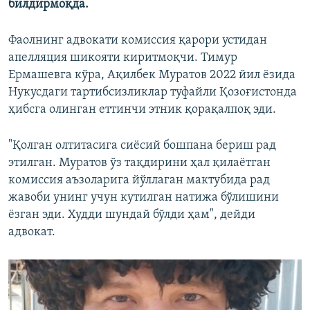
билдирмоқда.
Фаолнинг адвокати комиссия қарори устидан
апелляция шикояти киритмоқчи. Тимур
Ермашевга кўра, Ақилбек Муратов 2022 йил ёзида
Нукусдаги тартибсизликлар туфайли Қозоғистонда
ҳибсга олинган еттинчи этник қорақалпоқ эди.
"Қолган олтитасига сиёсий бошпана бериш рад
этилган. Муратов ўз тақдирини ҳал қилаётган
комиссия аъзоларига йўллаган мактубида рад
жавоби унинг учун кутилган натижа бўлишини
ёзган эди. Худди шундай бўлди ҳам", дейди
адвокат.