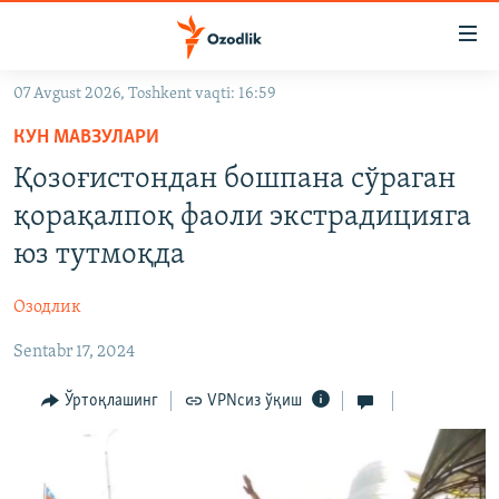
Линклар
Бош
мавзуларга
07 Avgust 2026, Toshkent vaqti: 16:59
ўтинг
OZODLIK SURISHTIRUVLARI
Асосий
КУН МАВЗУЛАРИ
OZODVIDEO
навигацияга
Қозоғистондан бошпана сўраган
ўтинг
OZODARXIV
қорақалпоқ фаоли экстрадицияга
Қидиришга
ўтинг
юз тутмоқда
На русском
Озодлик
ИЖТИМОИЙ ТАРМОҚЛАР
Sentabr 17, 2024
Ўртоқлашинг
VPNсиз ўқиш
Озодлик бошқа тилларда