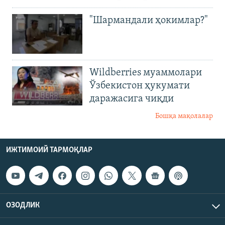
"Шармандали ҳокимлар?"
Wildberries муаммолари
Ўзбекистон ҳукумати
даражасига чиқди
Бошқа мақолалар
ИЖТИМОИЙ ТАРМОҚЛАР
ОЗОДЛИК