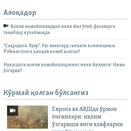
Алоқадор
Қонли намойишлардан икки йил ўтиб, фаолларга
тақиблар кучаймоқда
“Саҳродаги Лувр”. Рус авангард санъати коллекцияси
Ўзбекистонга қандай келиб қолган?
Нукусдаги қонли намойишларнинг икки йиллиги: Нима
ўзгарди?
Кўрмай қолган бўлсангиз
Европа ва АҚШда ўрмон
ёнғинлари: иқлим
ўзгариши янги хавфларни