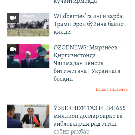
кучайтирмоқда
Wildberries’га янги зарба,
Трамп Эрон бўйича баёнот
қилди
OZODNEWS: Мирзиёев
Қирғизистонда —
Чашмадан пенсия
битимигача | Украинага
босқин
Бошқа видеолар
ЎЗБЕКНЕФТГАЗ ИШИ: 655
миллион доллар зарар ва
айбловларни рад этган
собиқ раҳбар