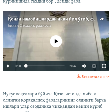
кўринишида таҳдид бор", дейди фаол.
Қонли намойишлардан икки йил ўтиб, фаолларга тақиблар кучаймоқда
билан
Озодлик радиоси
Айни дамда медиа-манба мавжуд эмас
Auto
0:00
20:47
240p
Бевосита линк
360p
Auto
240p
360p
480p
480p
Нукус воқеалари бўйича Қозоғистонда ҳибсга
олинган қорақалпоқ фаолларининг олдинги барча
720p
720p
1080p
ишлари улар озодликка чиққандан кейин кўриб
1080p