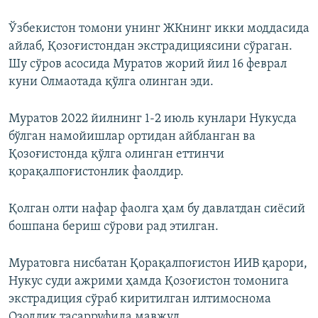
Ўзбекистон томони унинг ЖКнинг икки моддасида
айлаб, Қозоғистондан экстрадициясини сўраган.
Шу сўров асосида Муратов жорий йил 16 феврал
куни Олмаотада қўлга олинган эди.
Муратов 2022 йилнинг 1-2 июль кунлари Нукусда
бўлган намойишлар ортидан айбланган ва
Қозоғистонда қўлга олинган еттинчи
қорақалпоғистонлик фаолдир.
Қолган олти нафар фаолга ҳам бу давлатдан сиёсий
бошпана бериш сўрови рад этилган.
Муратовга нисбатан Қорақалпоғистон ИИВ қарори,
Нукус суди ажрими ҳамда Қозоғистон томонига
экстрадиция сўраб киритилган илтимоснома
Озодлик тасарруфида мавжуд.