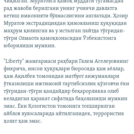
чиқилган. Муратовга қамоқ муддати тугамасдан
рад жавоби берилгани унинг учинчи давлатга
кетиш имконияти бўлмаслигини англатади. Ҳозир
Муратов экстрадициядан ҳимояланиш ҳуқуқидан
маҳрум қилинган ва у исталган пайтда тўғридан-
тўғри Олмаота қамоқхонасидан Ўзбекистонга
юборилиши мумкин.
"Liberty" жамғармаси раҳбари Галем Агелеуовнинг
фикрича, инсон ҳуқуқлари бюросида ҳам аёллар,
ҳам Ақилбек томонидан матбуот анжуманлари
ўтказилиши ижтимоий тартибсизлик қўзғовчи ёки
тўғридан-тўғри қандайдир беқарорликка олиб
келадиган ҳаракат сифатида баҳоланиши мумкин
эмас. Ёки Қозоғистон томонига топширилган
айблов хулосаларида айтилганидек, террористик
ҳолат ҳам эмас.