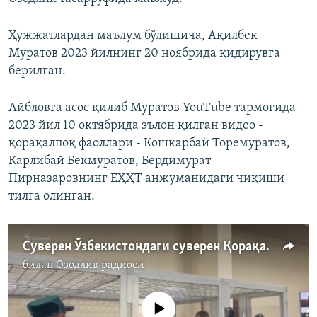
Ҳужжатлардан маълум бўлишича, Ақилбек
Муратов 2023 йилнинг 20 ноябрида қидирувга
берилган.
Айбловга асос қилиб Муратов YouTube тармоғида
2023 йил 10 октябрида эълон қилган видео -
қорақалпоқ фаоллари - Кошкарбай Торемуратов,
Карлибай Бекмуратов, Бердимурат
Пирназаровнинг ЕҲҲТ анжуманидаги чиқиши
тилга олинган.
Cуверен Ўзбекистондаги суверен Қорақалпоғистон. Тарихий контекст
билан
Озодлик радиоси
Айни дамда медиа-манба мавжуд эмас