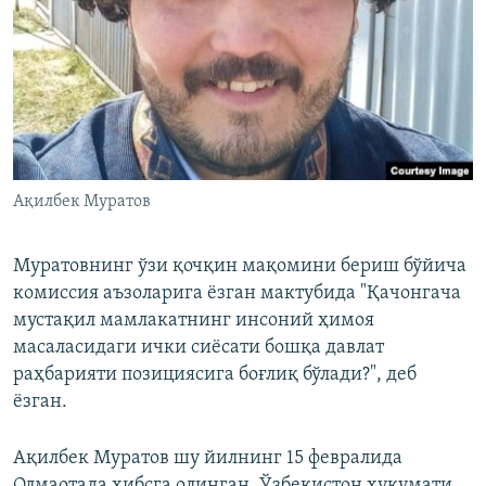
Ақилбек Муратов
Муратовнинг ўзи қочқин мақомини бериш бўйича
комиссия аъзоларига ёзган мактубида "Қачонгача
мустақил мамлакатнинг инсоний ҳимоя
масаласидаги ички сиёсати бошқа давлат
раҳбарияти позициясига боғлиқ бўлади?", деб
ёзган.
Ақилбек Муратов шу йилнинг 15 февралида
Олмаотада ҳибсга олинган. Ўзбекистон ҳукумати