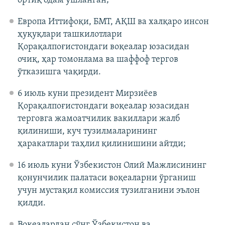
ортиқ одам ушланган;
Европа Иттифоқи, БМТ, АҚШ ва халқаро инсон
ҳуқуқлари ташкилотлари
Қорақалпоғистондаги воқеалар юзасидан
очиқ, ҳар томонлама ва шаффоф тергов
ўтказишга чақирди.
6 июль куни президент Мирзиёев
Қорақалпоғистондаги воқеалар юзасидан
терговга жамоатчилик вакиллари жалб
қилиниши, куч тузилмаларининг
ҳаракатлари таҳлил қилинишини айтди;
16 июль куни Ўзбекистон Олий Мажлисининг
қонунчилик палатаси воқеаларни ўрганиш
учун мустақил комиссия тузилганини эълон
қилди.
Воқеалардан сўнг Ўзбекистон ва