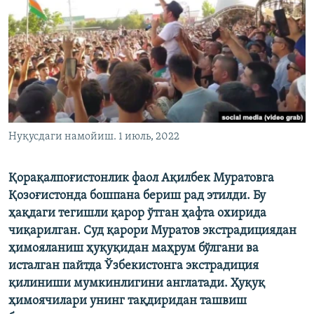
Нуқусдаги намойиш. 1 июль, 2022
Қорақалпоғистонлик фаол Ақилбек Муратовга
Қозоғистонда бошпана бериш рад этилди. Бу
ҳақдаги тегишли қарор ўтган ҳафта охирида
чиқарилган. Суд қарори Муратов экстрадициядан
ҳимояланиш ҳуқуқидан маҳрум бўлгани ва
исталган пайтда Ўзбекистонга экстрадиция
қилиниши мумкинлигини англатади. Ҳуқуқ
ҳимоячилари унинг тақдиридан ташвиш