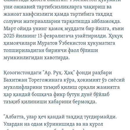
уни оммавий тартибсизликларга чақириш ва
жамоат хавфсизлиги ҳамда тартибига таҳдид
солувчи материалларни тарқатишда айбламоқда.
Март ойида унинг қамоқ муддати бир йилга, яъни
2025 йилнинг 15 февралигача узайтирилди. Ҳуқуқ
ҳимоячилари Муратов Ўзбекистон ҳукуматига
топшириладиган биринчи фаол бўлиши
мумкинлигидан хавотирда.
Қозоғистондаги "Ар. Руҳ. Ҳақ" фонди раҳбари
Бахитжан Торегожинага кўра, ҳокимият ўз сиёсий
мухолифларини таъқиб қилиш орқали жамиятга
ҳар қандай бошқача фикр бутун дунё бўйлаб
таъқиб қилиниши хабарини бермоқда.
"Албатта, улар ҳеч қандай таҳдид туғдирмайди.
Улардан на одам кўринишида ва на қурол