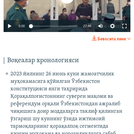
Auto
0:00
27:48
240p
Бевосита линк
360p
Auto
240p
360p
480p
480p
Воқеалар хронологияси
720p
720p
1080p
2023 йилнинг 26 июнь куни жамоатчилик
1080p
муҳокамасига қўйилган Ўзбекистон
конституцияси янги таҳририда
Қорақалпоғистоннинг суверен мақоми ва
референдум орқали Ўзбекистондан ажралиб
чиқишига доир моддаларга таклиф қилинган
ўзгариш шу куннинг ўзида ижтимоий
тармоқларнинг қорақалпоқ сегментида
қизғин муҳокама ва норозиликларга сабаб