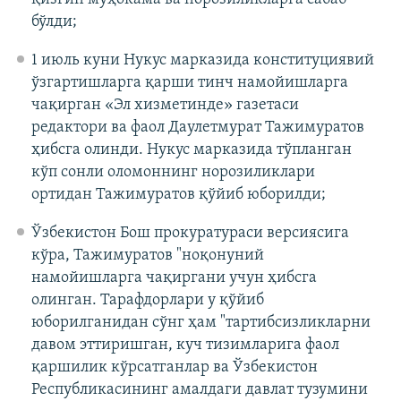
бўлди;
1 июль куни Нукус марказида конституциявий
ўзгартишларга қарши тинч намойишларга
чақирган «Эл хизметинде» газетаси
редактори ва фаол Даулетмурат Тажимуратов
ҳибсга олинди. Нукус марказида тўпланган
кўп сонли оломоннинг норозиликлари
ортидан Тажимуратов қўйиб юборилди;
Ўзбекистон Бош прокуратураси версиясига
кўра, Тажимуратов "ноқонуний
намойишларга чақиргани учун ҳибсга
олинган. Тарафдорлари у қўйиб
юборилганидан сўнг ҳам "тартибсизликларни
давом эттиришган, куч тизимларига фаол
қаршилик кўрсатганлар ва Ўзбекистон
Республикасининг амалдаги давлат тузумини