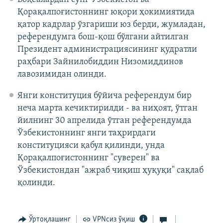
Қорақалпоғистоннинг юқори ҳокимиятида
қатор кадрлар ўзгариши юз берди, жумладан,
референдумга бош-қош бўлгани айтилган
Президент администрациясининг қудратли
раҳбари Зайнилобиддин Низомиддинов
лавозимидан олинди.
Янги конституция бўйича референдум бир
неча марта кечиктирилди - ва ниҳоят, ўтган
йилнинг 30 апрелида ўтган референдумда
Ўзбекистоннинг янги таҳрирдаги
конституцияси қабул қилинди, унда
Қорақалпоғистоннинг "суверен" ва
Ўзбекистондан "ажраб чиқиш ҳуқуқи" сақлаб
қолинди.
Ўртоқлашинг
VPNсиз ўқиш