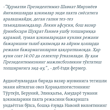
-“Ҳурматли Президентимиз Шавкат Мирзиёев
йиғилишларда ҳокимлар энди пахта сиёсатига
аралашмайди, деган гапни тез-тез
таъкидламоқдалар. Лекин афсуски, бош вазир
ўринбосари Шуҳрат Ғаниев ушбу топшириққа
қарамай, туман ҳокимларидан кунлик режани
бажаришни талаб қилмоқда ва айрим ҳолларда
режани бажармаганларни ҳақоратламоқда. Ҳар
куни соат 14:00 да селектор ўтказилади. Бу ҳам
Президентимизнинг мажлисбозликни тўхтатиш
топшириғига зид-ку,” , -
деб ёзди фермер.
Аудиоёзувлардан бирида вазир муовинига тегишли
экани айтилган овоз Қорақалпоғистоннинг
Тўрткўл, Беруний, Эликқалъа, Амударё тумани
ҳокимларини пахта режасини бажаришга
ундаётган бўлса, бошқа ёзувда Навоий вилоятининг