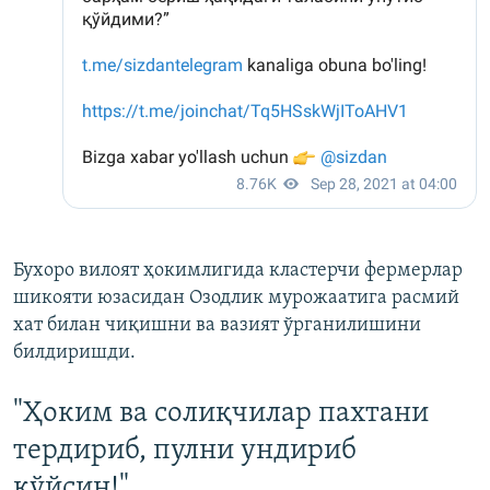
Бухоро вилоят ҳокимлигида кластерчи фермерлар
шикояти юзасидан Озодлик мурожаатига расмий
хат билан чиқишни ва вазият ўрганилишини
билдиришди.
"Ҳоким ва солиқчилар пахтани
тердириб, пулни ундириб
қўйсин!"