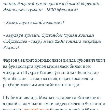
тонна. Беруний туман ҳокими борми? Беруний!
Элликқалъа тумани - 1500 бўладими?
- Ҳозир шунга олиб келяпмиз!
- Амударё тумани. Султонбой (туман ҳокими
С.Йўлдошев - таҳр.) мана 2200 тоннага чиқибди!
Раҳмат!
Фарғона вилоят ҳокими лавозимида сўконғичлиги
ва фуқароларга қўпол муомаласи билан ном
чиқарган Шуҳрат Ғаниев ўтган йили Бош вазир
ўринбосари - аграр ва озиқ-овқат комплекси
раҳбари лавозимига тайинланган эди.
Шу йил апрелида Меҳнат вазирлиги Ғаниевнинг
якшанба, дам олиш куни видеоселектор ўтказгани