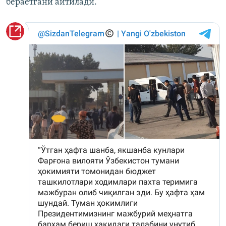
бераётгани айтилади.