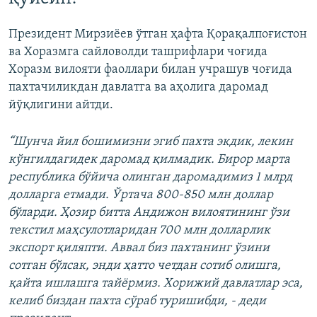
Президент Мирзиёев ўтган ҳафта Қорақалпоғистон
ва Хоразмга сайловолди ташрифлари чоғида
Хоразм вилояти фаоллари билан учрашув чоғида
пахтачиликдан давлатга ва аҳолига даромад
йўқлигини айтди.
“Шунча йил бошимизни эгиб пахта экдик, лекин
кўнгилдагидек даромад қилмадик.
Бирор марта
республика бўйича олинган даромадимиз 1 млрд
долларга етмади. Ўртача 800-850 млн доллар
бўларди. Ҳозир битта Андижон вилоятининг ўзи
текстил маҳсулотларидан 700 млн долларлик
экспорт қиляпти. Аввал биз пахтанинг ўзини
сотган бўлсак, энди ҳатто четдан сотиб олишга,
қайта ишлашга тайёрмиз. Хорижий давлатлар эса,
келиб биздан пахта сўраб туришибди
, - деди