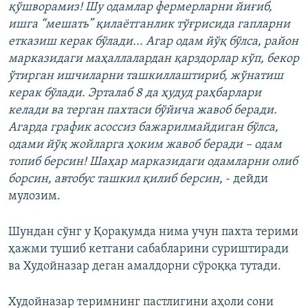
қўшворамиз! Шу одамлар фермерларни йиғиб,
ишга “мешать” қилаётганлик тўғрисида гапларни
етказиш керак бўлади... Агар одам йўқ бўлса, район
марказидаги маҳаллалардан қарздорлар кўп, бекор
ўтирган ишчиларни ташкиллаштириб, жўнатиш
керак бўлади. Эрталаб 8 да ҳудуд раҳбарлари
келади ва терган пахтаси бўйича жавоб беради.
Агарда график асоссиз бажарилмайдиган бўлса,
одами йўқ жойларга ҳоким жавоб беради – одам
топиб берсин! Шаҳар марказидаги одамларни олиб
борсин, автобус ташкил қилиб берсин
, - дейди
мулозим.
Шундан сўнг у Қорақумда нима учун пахта терими
ҳажми тушиб кетгани сабабларини суриштиради
ва Худойназар деган амалдорни сўроққа тутади.
Худойназар теримнинг пастлигини аҳоли сони