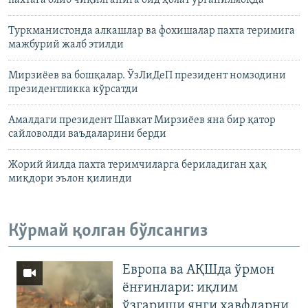
пахтага олиб чиқилганига оид ҳолат ўрганилмоқда
Туркманистонда алкашлар ва фохишалар пахта теримига
мажбурий жалб этилди
Мирзиёев ва бошқалар. ЎзЛиДеП президент номзодини
президентликка кўрсатди
Амалдаги президент Шавкат Мирзиёев яна бир қатор
сайловолди ваъдаларини берди
Жорий йилда пахта теримчиларга бериладиган ҳақ
миқдори эълон қилинди
Кўрмай қолган бўлсангиз
Европа ва АҚШда ўрмон
ёнғинлари: иқлим
ўзгариши янги хавфларни