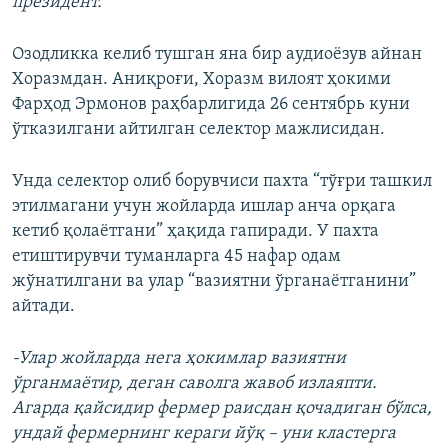
президент.
Озодликка келиб тушган яна бир аудиоёзув айнан
Хоразмдан. Аниқроғи, Хоразм вилоят ҳокими
Фарҳод Эрмонов раҳбарлигида 26 сентябрь куни
ўтказилгани айтилган селектор мажлисидан.
Унда селектор олиб борувчиси пахта “тўғри ташкил
этилмагани учун жойларда ишлар анча орқага
кетиб қолаётгани” ҳақида гапиради. У пахта
етиштирувчи туманларга 45 нафар одам
жўнатилгани ва улар “вазиятни ўрганаётганини”
айтади.
-Улар жойларда нега ҳокимлар вазиятни
ўрганмаётир, деган саволга жавоб излаяпти.
Агарда қайсидир фермер раисдан қочадиган бўлса,
ундай фермернинг кераги йўқ – уни кластерга