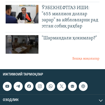
ЎЗБЕКНЕФТГАЗ ИШИ:
"655 миллион доллар
зарар" ва айбловларни рад
этган собиқ раҳбар
"Шармандали ҳокимлар?"
Бошқа мақолалар
ИЖТИМОИЙ ТАРМОҚЛАР
ОЗОДЛИК