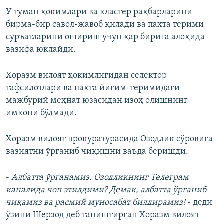
У туман ҳокимлари ва кластер раҳбарларини
бирма-бир савол-жавоб қилади ва пахта терими
суръатларини ошириш учун ҳар бирига алоҳида
вазифа юклайди.
Хоразм вилоят ҳокимлигидан селектор
тафсилотлари ва пахта йиғим-теримидаги
мажбурий меҳнат юзасидан изоҳ олишнинг
имкони бўлмади.
Хоразм вилоят прокуратурасида Озодлик сўровига
вазиятни ўрганиб чиқишни ваъда беришди.
-
Албатта ўрганамиз. Озодликнинг Телеграм
каналида чоп этилдими? Демак, албатта ўрганиб
чиқамиз ва расмий муносабат билдирамиз!
- деди
ўзини Шерзод деб таништирган Хоразм вилоят