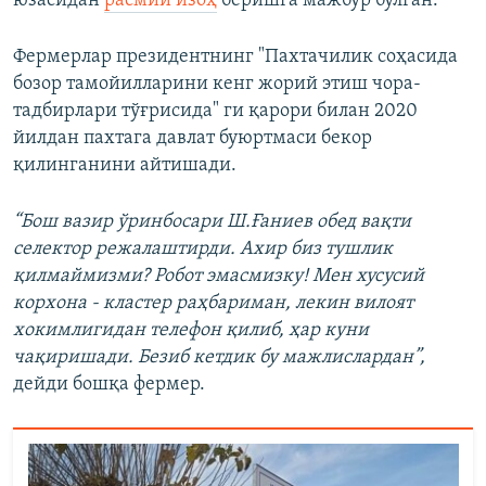
юзасидан
расмий изоҳ
беришга мажбур бўлган.
Фермерлар президентнинг "Пахтачилик соҳасида
бозор тамойилларини кенг жорий этиш чора-
тадбирлари тўғрисида" ги қарори билан 2020
йилдан пахтага давлат буюртмаси бекор
қилинганини айтишади.
“Бош вазир ўринбосари Ш.Ғаниев обед вақти
селектор режалаштирди. Ахир биз тушлик
қилмаймизми? Робот эмасмизку! Мен хусусий
корхона - кластер раҳбариман, лекин вилоят
хокимлигидан телефон қилиб, ҳар куни
чақиришади. Безиб кетдик бу мажлислардан”,
дейди бошқа фермер.