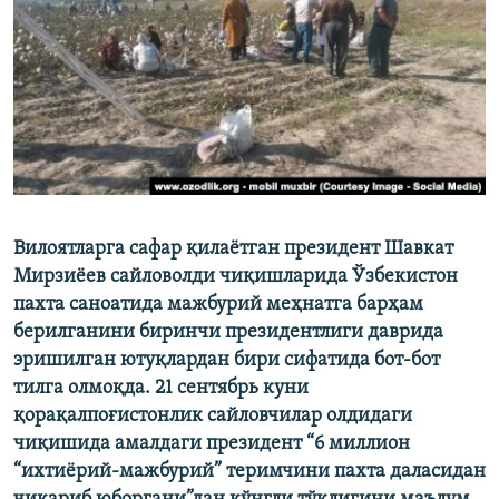
Вилоятларга сафар қилаётган президент Шавкат
Мирзиёев сайловолди чиқишларида Ўзбекистон
пахта саноатида мажбурий меҳнатга барҳам
берилганини биринчи президентлиги даврида
эришилган ютуқлардан бири сифатида бот-бот
тилга олмоқда. 21 сентябрь куни
қорақалпоғистонлик сайловчилар олдидаги
чиқишида амалдаги президент “6 миллион
“ихтиёрий-мажбурий” теримчини пахта даласидан