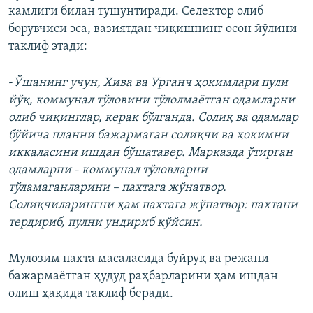
камлиги билан тушунтиради. Селектор олиб
борувчиси эса, вазиятдан чиқишнинг осон йўлини
таклиф этади:
-
Ўшанинг учун, Хива ва Урганч ҳокимлари пули
йўқ, коммунал тўловини тўлолмаётган одамларни
олиб чиқинглар, керак бўлганда. Солиқ ва одамлар
бўйича планни бажармаган солиқчи ва ҳокимни
иккаласини ишдан бўшатавер. Марказда ўтирган
одамларни - коммунал тўловларни
тўламаганларини – пахтага жўнатвор.
Солиқчиларингни ҳам пахтага жўнатвор: пахтани
тердириб, пулни ундириб қўйсин.
Мулозим пахта масаласида буйруқ ва режани
бажармаётган ҳудуд раҳбарларини ҳам ишдан
олиш ҳақида таклиф беради.