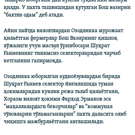
чиқариб юборгани”дан кўнгли тўқлигини маълум
қилди. У пахта ташвишидан қутулган Бош вазирни
“бахтли одам” деб атади.
Айни пайтда вилоятлардан Озодликка мурожаат
қилаётган фермерлар Бош Вазирнинг қишлоқ
хўжалиги учун масъул ўринбосари Шуҳрат
Ғаниевнинг тинимсиз селекторларидан чарчаб
кетганини гапирмоқда.
Озодликка юборилган аудиоёзувлардан бирида
Шуҳрат Ғаниев селектор йиғилишида туман
ҳокимларидан кунлик режа талаб қилаётгани,
Хоразм вилоят ҳокими Фарҳод Эрманов эса
“маҳаллалардаги бекорчилар” ва “коммунал
тўловларни тўламаганларни” пахта даласига олиб
чиқишга мажбурлаётгани англашилади.