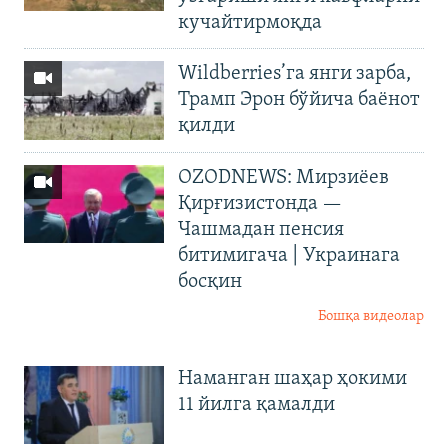
кучайтирмоқда
Wildberries’га янги зарба,
Трамп Эрон бўйича баёнот
қилди
OZODNEWS: Мирзиёев
Қирғизистонда —
Чашмадан пенсия
битимигача | Украинага
босқин
Бошқа видеолар
Наманган шаҳар ҳокими
11 йилга қамалди