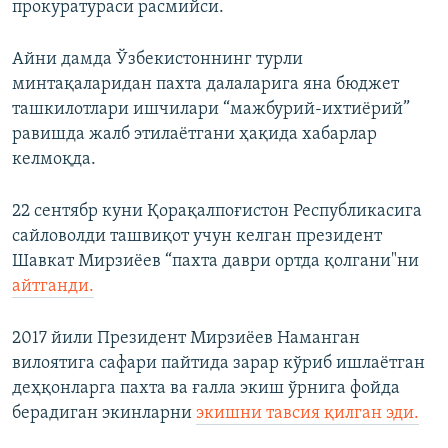
прокуратураси расмийси.
Айни дамда Ўзбекистоннинг турли
минтақаларидан пахта далаларига яна бюджет
ташкилотлари ишчилари “мажбурий-ихтиёрий”
равишда жалб этилаётгани ҳақида хабарлар
келмоқда.
22 сентябр куни Қорақалпоғистон Республикасига
сайловолди ташвиқот учун келган
президент
Шавкат Мирзиёев “пахта даври ортда қолгани"ни
айтганди.
2017 йили Президент Мирзиёев Наманган
вилоятига сафари пайтида зарар кўриб ишлаётган
деҳқонларга пахта ва ғалла экиш ўрнига фойда
берадиган экинларни
экишни тавсия қилган эди.