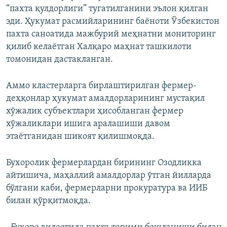
“пахта қулдорлиги” тугатилганини эълон қилган
эди. Ҳукумат расмийларининг баёноти Ўзбекистон
пахта саноатида мажбурий меҳнатни мониторинг
қилиб келаётган Халқаро маҳнат ташкилоти
томонидан дастакланган.
Аммо кластерларга бирлаштирилган фермер-
деҳқонлар ҳукумат амалдорларининг мустақил
хўжалик субъектлари ҳисобланган фермер
хўжаликлари ишига аралашиши давом
этаётганидан шикоят қилишмоқда.
Бухоролик фермерлардан бирининг Озодликка
айтишича, маҳаллий амалдорлар ўтган йилларда
бўлгани каби, фермерларни прокуратура ва ИИБ
билан қўрқитмоқда.