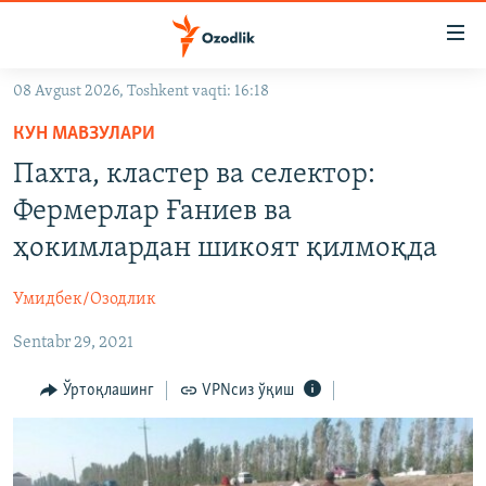
Линклар
Бош
мавзуларга
08 Avgust 2026, Toshkent vaqti: 16:18
ўтинг
OZODLIK SURISHTIRUVLARI
Асосий
КУН МАВЗУЛАРИ
OZODVIDEO
навигацияга
Пахта, кластер ва селектор:
ўтинг
OZODARXIV
Фермерлар Ғаниев ва
Қидиришга
ўтинг
ҳокимлардан шикоят қилмоқда
На русском
Умидбек/Озодлик
ИЖТИМОИЙ ТАРМОҚЛАР
Sentabr 29, 2021
Ўртоқлашинг
VPNсиз ўқиш
Озодлик бошқа тилларда