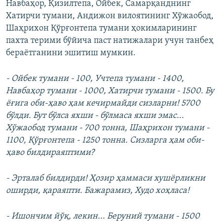
Навбаҳор, Қизилтепа, Ойбек, Самарқанднинг
Хатирчи тумани, Андижон вилоятининг Хўжаобод,
Шаҳрихон Қўрғонтепа тумани ҳокимларининг
пахта терими бўйича паст натижалари учун танбеҳ
бераётганини эшитиш мумкин.
- Ойбек тумани - 100, Учтепа тумани - 1400,
Навбаҳор тумани - 1000, Хатирчи тумани - 1500. Бу
ёғига оби-ҳаво ҳам кечирмайди сизларни! 5700
бўлди. Бут бўлса яхши - бўлмаса яхши эмас...
Хўжаобод тумани - 700 тонна, Шаҳрихон тумани -
1100, Қўрғонтепа - 1250 тонна. Сизларга ҳам оби-
ҳаво билдираяптими?
- Эрталаб билдирди! Ҳозир ҳаммаси хушёрликни
оширди, қараяпти. Бажарамиз, Худо хоҳласа!
- Ишончим йўқ, лекин... Беруний тумани - 1500