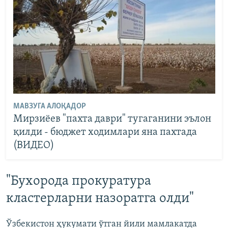
МАВЗУГА АЛОҚАДОР
Мирзиёев "пахта даври" тугаганини эълон
қилди - бюджет ходимлари яна пахтада
(ВИДЕО)
"Бухорода прокуратура
кластерларни назоратга олди"
Ўзбекистон ҳукумати ўтган йили мамлакатда