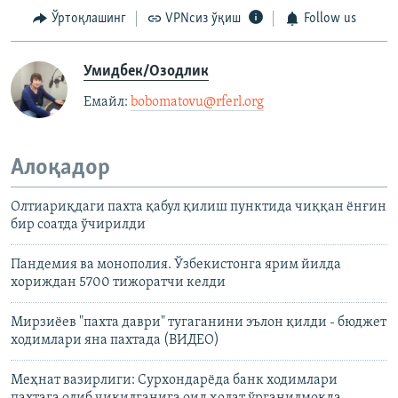
Ўртоқлашинг
VPNсиз ўқиш
Follow us
Умидбек/Озодлик
Емайл: ​
bobomatovu@rferl.org
​
Алоқадор
Олтиариқдаги пахта қабул қилиш пунктида чиққан ёнғин
бир соатда ўчирилди
Пандемия ва монополия. Ўзбекистонга ярим йилда
хориждан 5700 тижоратчи келди
Мирзиёев "пахта даври" тугаганини эълон қилди - бюджет
ходимлари яна пахтада (ВИДЕО)
Меҳнат вазирлиги: Сурхондарёда банк ходимлари