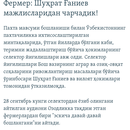
Фермер: Шуҳрат Ғаниев
мажлисларидан чарчадик!
Пахта мавсуми бошланиши билан Ўзбекистоннинг
пахтачиликка ихтисослаштирилган
минтақаларида, ўтган йилларда бўлгани каби,
теримни жадаллаштириш бўйича ҳокимларнинг
селектор йиғилишлари авж олди. Селектор
йиғилишлари Бош вазирнинг аграр ва озиқ-овқат
соҳаларини ривожлантириш масалалари бўйича
ўринбосари Шуҳрат Ғаниев ва вилоят ҳокимлари
томонидан ўтказилмоқда.
28 сентябрь кунги селектордан ёзиб олингани
айтилган аудиони Озодликка тақдим этган
фермерлардан бири "эскича давай-давай
бошлангани"ни айтади.