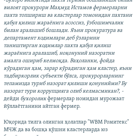
-
Бухоро вилоятида пахта терими бошланиши билан
вилоят прокурори Маҳмуд Истамов фермерларни
пахта топшириш ва кластерлар томонидан пахтани
қабул қилиш жараёнига асоссиз, ўзбошимчалик
билан аралашиб бошлади. Яъни прокуратура ва
департамент ходимлари деб ўзларини
таништирган ходимлар пахта қабул қилиш
жараёнига аралашиб, ноқонуний назоратни
амалга ошириб келмоқда. Ваҳоланки, фойда
кўрадиган ҳам, зарар кўрадиган ҳам кластер, яъни
тадбиркорлик субъекти бўлса, прокурорларнинг
тепамизда туриб назорат қилиши қонунийми? Бу
назорат тури коррупцияга олиб келмасмикан?, -
дейди
бухоролик
фермерлар номидан мурожаат
йўллаётганини айтган фермер.
Юқорида тилга олинган ҳолатлар "WBМ Ромитекс"
МЧЖ да ва бошқа қўшни кластерларда юз