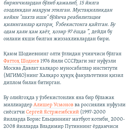
биринчилардан бўлиб қамалиб¸ 15 йилга
озодликдан маҳрум этилган. Мустақилликдан
кейин "пахта иши" бўйича реабилитация
қилинганлар қатори¸ Ўзбекистонга қайтган. Бу
одам ҳали ҳам ҳаëт¸ ҳозир 97 ëшда ”¸
дейди бу
оилани яхши билган жиззахликлардан бири.
Қаюм Шодиевнинг олти ўғлидан учинчиси бўлган
Фаттоҳ Шодиев
1976 йили СССРдаги энг нуфузли
Москва Давлат халқаро муносабатлар институти
(МГИМО)нинг Халқаро ҳуқуқ факультетини қизил
диплом билан битирган.
Бу олийгоҳда у ўзбекистонлик яна бир бўлажак
миллиардер
Алишер Усмонов
ва россиялик нуфузли
сиëсатчи
Сергей Ястржембский
(1997-2000
йилларда Борис Ельциннинг матбуот котиби¸ 2000-
2008 йилларда Владимир Путиннинг ëрдамчиси