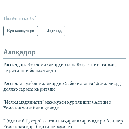
This item is part of
Кун мавзулари
Иқтисод
Алоқадор
Россиядаги ўзбек миллиардерлари ўз ватанига сармоя
киритишни бошламоқчи
Россиялик ўзбек миллиардер Ўзбекистонга 1,5 миллиард
доллар сармоя киритади
"Ислом маданияти" мажмуаси қурилишига Алишер
Усмонов ҳомийлик қилади
“Қадимий Бухоро” ва эски шаҳарликлар тақдири Алишер
Усмоновга қараб қолиши мумкин