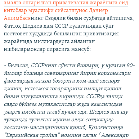
амалга оширилган приватизация жараëнига оид
китоблар муаллифи сиëсатшунос Данияр
Ашимбаев
нинг Озодлик билан суҳбатда айтишича¸
Фаттоҳ Шодиев ҳам СССР қулаганидан сўнг
постсовет ҳудудида бошланган приватизация
жараëнида миллиардерга айланган
ишбилармонлар сирасига мансуб:
- Биласиз¸ СССРнинг сўнгги йиллари¸ у қулаган 90-
йиллар бошида советларнинг йирик корхоналари
фаол тарзда жаҳон бозорига хом-ашë экспорт
қилиш¸ истеъмол товарларини импорт қилиш
билан шуғулланишга киришди. СССРда ташқи
савдо бўйича мутахассислар жуда камлигидан
уларга нисбатан талаб кучли эди. Шодиев ана шу
тўлқинда туғилган муҳим олди-сотдиларда
воситачи-маслаҳатчилик қилиб¸ Қозоғистонда
“Евразийская тройка” номини олган ( Александр