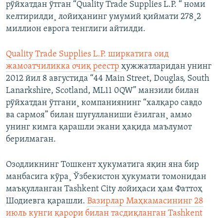
рўйхатдан ўтган “Quality Trade Supplies L.P. “ номи
келтирилди¸ лойиҳанинг умумий қиймати 278¸2
миллион еврога тенглиги айтилди.
Quality Trade Supplies L.P. ширкатига оид
жамоатчиликка очиқ реестр
ҳужжатларидан унинг
2012 йил 8 августида “44 Main Street, Douglas, South
Lanarkshire, Scotland, ML11 0QW” манзили билан
рўйхатдан ўтгани¸ компаниянинг “халқаро савдо
ва сармоя” билан шуғулланиши ëзилган¸ аммо
унинг кимга қарашли экани ҳақида маълумот
берилмаган.
Озодликнинг Тошкент ҳукуматига яқин яна бир
манбасига кўра¸ Ўзбекистон ҳукумати томонидан
маъқулланган Tashkent City лойиҳаси ҳам Фаттоҳ
Шодиевга қарашли.
Вазирлар Маҳкамасининг 28
июль кунги қарори билан тасдиқланган Tashkent