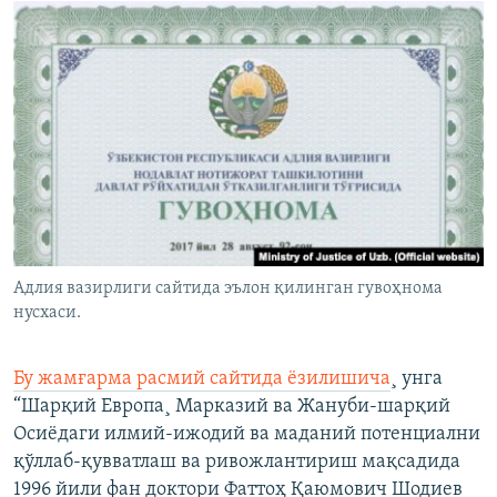
Адлия вазирлиги сайтида эълон қилинган гувоҳнома
нусхаси.
Бу жамғарма расмий сайтида ëзилишича
¸ унга
“Шарқий Европа¸ Марказий ва Жануби-шарқий
Осиëдаги илмий-ижодий ва маданий потенциални
қўллаб-қувватлаш ва ривожлантириш мақсадида
1996 йили фан доктори Фаттоҳ Қаюмович Шодиев