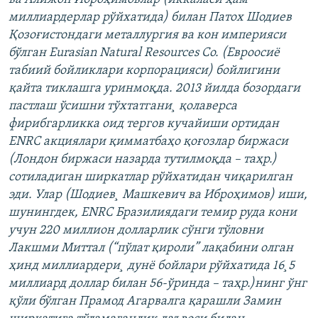
миллиардерлар рўйхатида) билан Патох Шодиев
Қозоғистондаги металлургия ва кон империяси
бўлган Eurasian Natural Resources Co. (Евроосиë
табиий бойликлари корпорацияси) бойлигини
қайта тиклашга уринмоқда. 2013 йилда бозордаги
пастлаш ўсишни тўхтатгани¸ қолаверса
фирибгарликка оид тергов кучайиши ортидан
ENRC акциялари қимматбаҳо қоғозлар биржаси
(Лондон биржаси назарда тутилмоқда – таҳр.)
сотиладиган ширкатлар рўйхатидан чиқарилган
эди. Улар (Шодиев¸ Машкевич ва Иброҳимов) иши,
шунингдек, ENRC Бразилиядаги темир руда кони
учун 220 миллион долларлик сўнги тўловни
Лакшми Миттал (“пўлат қироли” лақабини олган
ҳинд миллиардери¸ дунë бойлари рўйхатида 16¸5
миллиард доллар билан 56-ўринда – таҳр.)нинг ўнг
қўли бўлган Прамод Агарвалга қарашли Замин