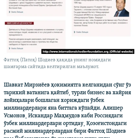
Фаттоҳ (Патоҳ) Шодиев ҳақида унинг номидаги
шамғарма сайтида келтирилган маълумот.
Шавкат Мирзиëев ҳокимиятга келганидан сўнг ўз
тарихий ватанига қайтиб¸ турли бизнес ва хайрия
лойиҳалари бошлаган хориждаги ўзбек
миллиардерлари яна биттага кўпайди. Алишер
Усмонов¸ Искандар Маҳмудов каби Россиядаги
ўзбек миллиардерлари ортидаy¸ Қозоғистондаги
расмий миллиардерлардан бири Фаттоҳ Шодиев