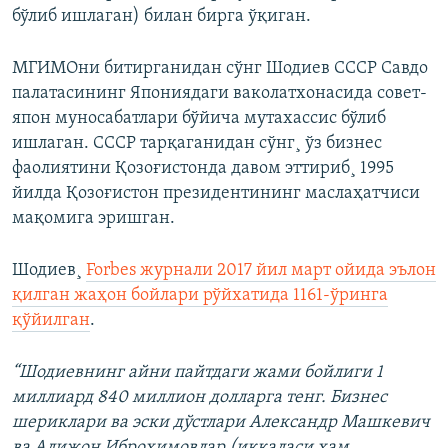
бўлиб ишлаган) билан бирга ўқиган.
МГИМОни битирганидан сўнг Шодиев СССР Савдо
палатасининг Япониядаги ваколатхонасида совет-
япон муносабатлари бўйича мутахассис бўлиб
ишлаган. СССР тарқаганидан сўнг¸ ўз бизнес
фаолиятини Қозоғистонда давом эттириб¸ 1995
йилда Қозоғистон президентининг маслаҳатчиси
мақомига эришган.​
Шодиев¸
Forbes журнали 2017 йил март ойида эълон
қилган жаҳон бойлари рўйхатида 1161-ўринга
қўйилган
.
“Шодиевнинг айни пайтдаги жами бойлиги 1
миллиард 840 миллион долларга тенг. Бизнес
шериклари ва эски дўстлари Александр Машкевич
ва Алижон Иброҳимовлар (иккаласи ҳам