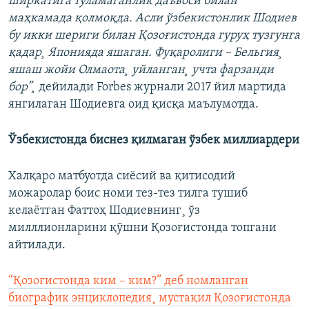
ширкатига тўламаганлик даъвоси билан
маҳкамада қолмоқда. Асли ўзбекистонлик Шодиев
бу икки шериги билан Қозоғистонда гуруҳ тузгунга
қадар¸ Японияда яшаган. Фуқаролиги – Бельгия¸
яшаш жойи Олмаота¸ уйланган¸ учта фарзанди
бор”¸
дейилади Forbes журнали 2017 йил мартида
янгилаган Шодиeвга оид қисқа маълумотда.
Ўзбекистонда биснез қилмаган ўзбек миллиардери
Халқаро матбуотда сиëсий ва қитисодий
можаролар боис номи тез-тез тилга тушиб
келаëтган Фаттоҳ Шодиевнинг¸ ўз
милллионларини қўшни Қозоғистонда топгани
айтилади.
“Қозоғистонда ким – ким?” деб номланган
биографик энциклопедия¸ мустақил Қозоғистонда