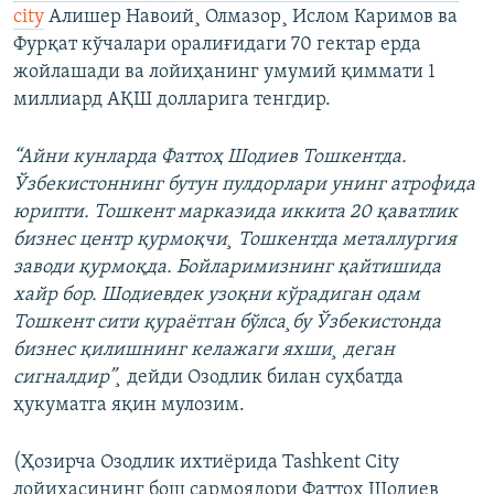
city
Алишер Навоий¸ Олмазор¸ Ислом Каримов ва
Фурқат кўчалари оралиғидаги 70 гектар ерда
жойлашади ва лойиҳанинг умумий қиммати 1
миллиард АҚШ долларига тенгдир.
“Айни кунларда Фаттоҳ Шодиeв Тошкентда.
Ўзбекистоннинг бутун пулдорлари унинг атрофида
юрипти. Тошкент марказида иккита 20 қаватлик
бизнес центр қурмоқчи¸ Тошкентда металлургия
заводи қурмоқда. Бойларимизнинг қайтишида
хайр бор. Шодиевдек узоқни кўрадиган одам
Тошкент сити қураëтган бўлса¸бу Ўзбекистонда
бизнес қилишнинг келажаги яхши¸ деган
сигналдир”¸
дейди Озодлик билан суҳбатда
ҳукуматга яқин мулозим.
(Ҳозирча Озодлик ихтиëрида Tashkent City
лойиҳасининг бош сармоядори Фаттоҳ Шодиев