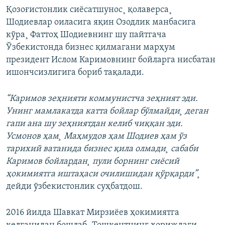
Қозоғистонлик сиëсатшунос¸ қолаверса¸
Шодиевлар оиласига яқин Озодлик манбасига
кўра¸ Фаттоҳ Шодиевнинг шу пайтгача
Ўзбекистонда бизнес қилмагани марҳум
президент Ислом Каримовнинг бойларга нисбатан
ишончсизлигига бориб тақалади.
“Каримов зеҳнияти коммунистча зеҳният эди.
Унинг мамлакатда катта бойлар бўлмайди¸ деган
гапи ана шу зеҳниятдан келиб чиққан эди.
Усмонов ҳам¸ Маҳмудов ҳам Шодиев ҳам ўз
тарихий ватанида бизнес қила олмади¸ сабаби
Каримов бойлардан¸ пули борнинг сиëсий
ҳокимиятга иштаҳаси очилишидан қўрқарди”¸
дейди ўзбекистонлик суҳбатдош.
2016 йилда Шавкат Мирзиëев ҳокимиятга