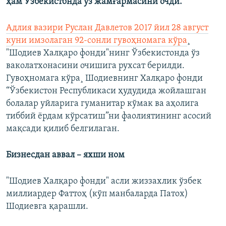
ҳам Ўзбекистонда ўз жамғармасини очди.
Адлия вазири Руслан Давлетов 2017 йил 28 август
куни имзолаган 92-сонли гувоҳномага кўра
¸
"Шодиев Халқаро фонди"нинг Ўзбекистонда ўз
ваколатхонасини очишига рухсат берилди.
Гувоҳномага кўра¸ Шодиевнинг Халқаро фонди
“Ўзбекистон Республикаси ҳудудида жойлашган
болалар уйларига гуманитар кўмак ва аҳолига
тиббий ëрдам кўрсатиш”ни фаолиятининг асосий
мақсади қилиб белгилаган.
Бизнесдан аввал – яхши ном
"Шодиев Халқаро фонди" асли жиззахлик ўзбек
миллиардер Фаттоҳ (кўп манбаларда Патох)
Шодиевга қарашли.