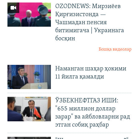
OZODNEWS: Мирзиёев
Қирғизистонда —
Чашмадан пенсия
битимигача | Украинага
босқин
Бошқа видеолар
Наманган шаҳар ҳокими
11 йилга қамалди
ЎЗБЕКНЕФТГАЗ ИШИ:
"655 миллион доллар
зарар" ва айбловларни рад
этган собиқ раҳбар