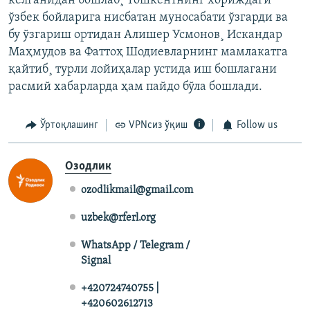
келганидан бошлаб¸ Тошкентнинг хориждаги
ўзбек бойларига нисбатан муносабати ўзгарди ва
бу ўзгариш ортидан Алишер Усмонов¸ Искандар
Маҳмудов ва Фаттоҳ Шодиевларнинг мамлакатга
қайтиб¸ турли лойиҳалар устида иш бошлагани
расмий хабарларда ҳам пайдо бўла бошлади.
Ўртоқлашинг
VPNсиз ўқиш
Follow us
Озодлик
ozodlikmail@gmail.com
uzbek@rferl.org
WhatsApp / Telegram /
Signal
+420724740755 |
+420602612713