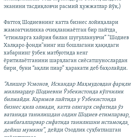
эканини тасдиқловчи расмий ҳужжатлар йўқ.)
Фаттоҳ Шодиевнинг катта бизнес лойиҳалари
жамоатчиликка очиқланмаëтган бир пайтда¸
“етимларга хайрия билан шуғулланувчи” "Шодиев
Халқаро фонди"нинг иш бошлагани ҳақидаги
хабарнинг ўзбек матбуотида кенг
ëритилаëтганини шарҳлаган сиëсатшунослардан
бири¸ буни “ақлли пиар” ҳаракати деб баҳолайди.
“Алишер Усмонов¸ Искандар Маҳмудовдан фарқли
миллиардер Шодиевни Ўзбекистонда кўпчилик
билмайди. Каримов пайтида у Ўзбекистонда
бизнес қила олмади¸ катта олигарх сифатида ўз
ватанида танилишдан олдин Шодиев етимпарвар¸
камбағалпарвар сифатида танилишни истамоқда¸
дейиш мумкин”¸
дейди Озодлик суҳбатлашган