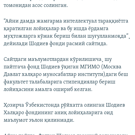
томонидан асос солинган.
“Айни дамда жамғарма интеллектуал тараққиëтга
қаратилган лойиҳалар ва бу ишда ëрдамга
муҳтожларга кўмак бериш билан шуғулланмоқда”¸
дейилади Шодиев фонди расмий сайтида.
Сайтдаги маълумотлардан кўрилишича¸ шу
пайтгача фонд Шодиев ўқиган МГИМО (Москва
Давлат халқаро муносабатлар институти)даги беш
факультет талабаларига стипендиялар бериш
лойиҳасини амалга ошириб келган.
Ҳозирча Ўзбекистонда рўйхатга олинган Шодиев
Халқаро фондининг аниқ лойиҳаларига оид
маълумот эълон қилинмади.