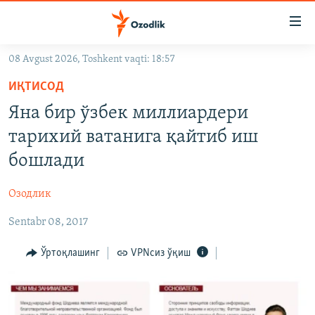
Линклар
Бош
мавзуларга
08 Avgust 2026, Toshkent vaqti: 18:57
ўтинг
OZODLIK SURISHTIRUVLARI
Асосий
ИҚТИСОД
OZODVIDEO
навигацияга
Яна бир ўзбек миллиардери
ўтинг
OZODARXIV
тарихий ватанига қайтиб иш
Қидиришга
ўтинг
бошлади
На русском
Озодлик
ИЖТИМОИЙ ТАРМОҚЛАР
Sentabr 08, 2017
Ўртоқлашинг
VPNсиз ўқиш
Озодлик бошқа тилларда