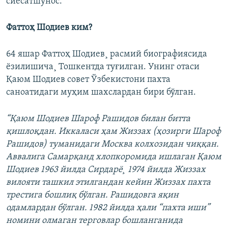
сиëсатшунос.
Фаттоҳ Шодиев ким?
64 яшар Фаттоҳ Шодиев¸ расмий биографиясида
ëзилишича¸ Тошкентда туғилган. Унинг отаси
Қаюм Шодиев совет Ўзбекистони пахта
саноатидаги муҳим шахслардан бири бўлган.
“Қаюм Шодиев Шароф Рашидов билан битта
қишлоқдан. Иккаласи ҳам Жиззах (ҳозирги Шароф
Рашидов) туманидаги Москва колхозидан чиққан.
Аввалига Самарқанд хлопкоромида ишлаган Қаюм
Шодиев 1963 йилда Сирдарë¸ 1974 йилда Жиззах
вилояти ташкил этилгандан кейин Жиззах пахта
трестига бошлиқ бўлган. Рашидовга яқин
одамлардан бўлган. 1982 йилда ҳали “пахта иши”
номини олмаган терговлар бошланганида