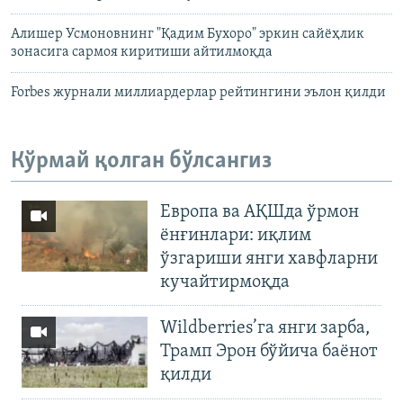
Алишер Усмоновнинг "Қадим Бухоро" эркин сайёҳлик
зонасига сармоя киритиши айтилмоқда
Forbes журнали миллиардерлар рейтингини эълон қилди
Кўрмай қолган бўлсангиз
Европа ва АҚШда ўрмон
ёнғинлари: иқлим
ўзгариши янги хавфларни
кучайтирмоқда
Wildberries’га янги зарба,
Трамп Эрон бўйича баёнот
қилди