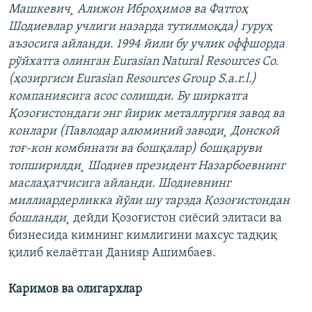
Машкевич¸ Алижон Иброҳимов ва Фаттоҳ
Шодиевлар учлиги назарда тутилмоқда) гуруҳ
аъзосига айланди. 1994 йили бу учлик оффшорда
рўйхатга олинган Eurasian Natural Resources Co.
(ҳозиргиси Eurasian Resources Group S.a.r.l.)
компаниясига асос солишди. Бу ширкатга
Қозоғистондаги энг йирик металлургия завод ва
конлари (Павлодар алюминий заводи¸ Донской
тоғ-кон комбинати ва бошқалар) бошқаруви
топширилди¸ Шодиев президент Назарбоевнинг
маслаҳатчисига айланди. Шодиевнинг
миллиардерликка йўли шу тарзда Қозоғистондан
бошланди¸
дейди Қозоғистон сиëсий элитаси ва
бизнесида кимнинг кимлигини махсус тадқиқ
қилиб келаëтган Данияр Ашимбаев.
Каримов ва олигархлар