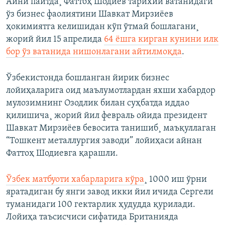
Айни пайтда¸ Фаттоҳ Шодиев тарихий ватанидаги
ўз бизнес фаолиятини Шавкат Мирзиëев
ҳокимиятга келишидан кўп ўтмай бошлагани¸
жорий йил 15 апрелида
64 ëшга кирган кунини илк
бор ўз ватанида нишонлагани айтилмоқда
.
Ўзбекистонда бошланган йирик бизнес
лойиҳаларига оид маълумотлардан яхши хабардор
мулозимнинг Озодлик билан суҳбатда иддао
қилишича¸ жорий йил февраль ойида президент
Шавкат Мирзиëев бевосита танишиб¸ маъқуллаган
“Тошкент металлургия заводи” лойиҳаси айнан
Фаттоҳ Шодиевга қарашли.
Ўзбек матбуоти хабарларига кўра
¸ 1000 иш ўрни
яратадиган бу янги завод икки йил ичида Сергели
туманидаги 100 гектарлик ҳудудда қурилади.
Лойиҳа таъсисчиси сифатида Британияда