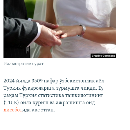
Иллюстратив сурат
2024 йилда 3509 нафар ўзбекистонлик аёл
Туркия фуқароларига турмушга чиқди. Бу
рақам Туркия статистика ташкилотининг
(ТÜİК) оила қуриш ва ажрашишга оид
ҳисобот
ида акс этган.