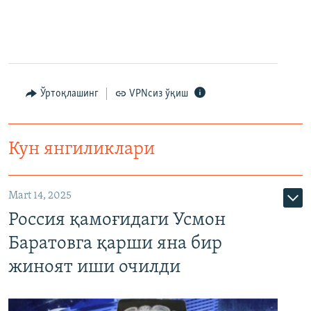
Ўртоқлашинг
VPNсиз ўқиш
Кун янгиликлари
Mart 14, 2025
Россия қамоғидаги Усмон
Баратовга қарши яна бир
жиноят иши очилди