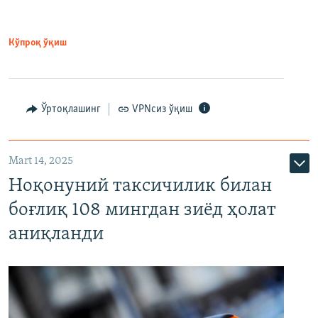
Кўпроқ ўқиш
Ўртоқлашинг
VPNсиз ўқиш
Mart 14, 2025
Ноқонуний таксичилик билан
боғлиқ 108 мингдан зиёд ҳолат
аниқланди