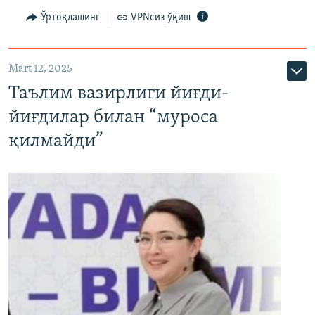
Ўртоқлашинг
VPNсиз ўқиш
Mart 12, 2025
Таълим вазирлиги йиғди-
йиғдилар билан “муроса
қилмайди”