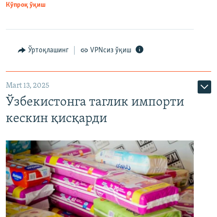
Кўпроқ ўқиш
Ўртоқлашинг
VPNсиз ўқиш
Mart 13, 2025
Ўзбекистонга таглик импорти
кескин қисқарди