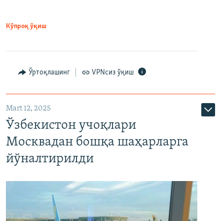
Кўпроқ ўқиш
Ўртоқлашинг
VPNсиз ўқиш
Mart 12, 2025
Ўзбекистон учоқлари
Москвадан бошқа шаҳарларга
йўналтирилди