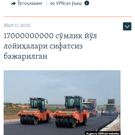
Ўртоқлашинг
VPNсиз ўқиш
Mart 11, 2025
17000000000 сўмлик йўл
лойиҳалари сифатсиз
бажарилган