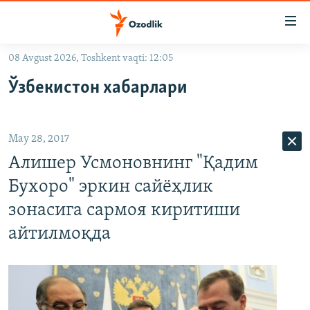
Линклар
Бош
мавзуларга
08 Avgust 2026, Toshkent vaqti: 12:05
ўтинг
OZODLIK SURISHTIRUVLARI
Асосий
Ўзбекистон хабарлари
OZODVIDEO
навигацияга
ўтинг
OZODARXIV
Қидиришга
May 28, 2017
ўтинг
На русском
Алишер Усмоновнинг "Қадим
Бухоро" эркин сайёҳлик
ИЖТИМОИЙ ТАРМОҚЛАР
зонасига сармоя киритиши
айтилмоқда
Озодлик бошқа тилларда