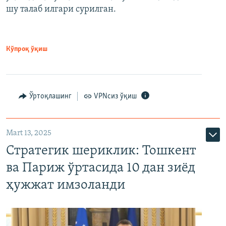
шу талаб илгари сурилган.
Кўпроқ ўқиш
Ўртоқлашинг
VPNсиз ўқиш
Mart 13, 2025
Стратегик шериклик: Тошкент
ва Париж ўртасида 10 дан зиёд
ҳужжат имзоланди