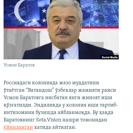
Усмон Баратов
Россиядаги колонияда жазо муддатини
ўтаётган “Ватандош” ўзбеклар жамияти раиси
Усмон Баратовга нисбатан янги жиноят иши
қўзғатилди. Эндиликда у колония иши тартиб-
интизомини бузишда айбланмоқда. Бу ҳақда
Баратовнинг Sota.Vision нашри томонидан
ёйинланган
хатида айтилган.