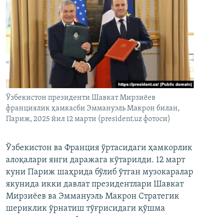
Ўзбекистон президенти Шавкат Мирзиёев
франциялик ҳамкасби Эммануэль Макрон билан,
Париж, 2025 йил 12 марти (president.uz фотоси)
Ўзбекистон ва Франция ўртасидаги ҳамкорлик
алоқалари янги даражага кўтарилди. 12 март
куни Париж шаҳрида бўлиб ўтган музокаралар
якунида икки давлат президентлари Шавкат
Мирзиёев ва Эммануэль Макрон Стратегик
шериклик ўрнатиш тўғрисидаги қўшма