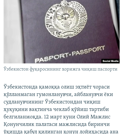
Ўзбекистон фуқаросининг хорижга чиқиш паспорти
Ўзбекистонда қамоққа олиш эҳтиёт чораси
қўлланмаган гумонланувчи, айбланувчи ёки
судланувчининг Ўзбекистондан чиқиш
ҳуқуқини вақтинча чеклаб қўйиш тартиби
белгиланмоқда. 12 март куни Олий Мажлис
Қонунчилик палатаси мажлисида биринчи
ўқишда қабул қилинган қонун лойиҳасида ана