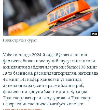
Иллюстратив сурат
Ўзбекистонда 2024 йилда йўловчи ташиш
фаолияти билан ноқонуний шуғулланганлиги
аниқланган ҳайдовчиларга нисбатан 108 минг
18 та баённома расмийлаштирилган, натижада
42 минг 141 нафар ҳайдовчи ўз вақтида
лицензия варақасини расмийлаштириб,
фаолиятини қонунийлаштирган. Бу ҳақда
Транспорт вазирлиги ҳузуридаги Транспорт
назорати инспекцияси матбуот хизмати