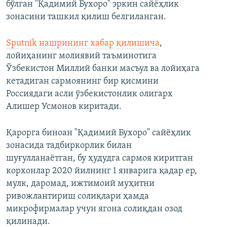
бўлган "Қадимий Бухоро" эркин сайёҳлик
зонасини ташкил қилиш белгиланган.
Sputnik нашрининг хабар қилишича
,
лойиҳанинг молиявий таъминотига
Ўзбекистон Миллий банки масъул ва лойиҳага
кетадиган сармоянинг бир қисмини
Россиядаги асли ўзбекистонлик олигарх
Алишер Усмонов киритади.
Қарорга биноан "Қадимий Бухоро" сайёҳлик
зонасида тадбиркорлик билан
шуғулланаётган, бу ҳудудга сармоя киритган
корхонлар 2020 йилнинг 1 январига қадар ер,
мулк, даромад, ижтимоий муҳитни
ривожлантириш солиқлари ҳамда
микрофирмалар учун ягона солиқдан озод
қилинади.