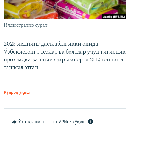
Иллюстратив сурат
2025 йилнинг дастлабки икки ойида
Ўзбекистонга аёллар ва болалар учун гигиеник
прокладка ва тагликлар импорти 2112 тоннани
ташкил этган.
Кўпроқ ўқиш
Ўртоқлашинг
VPNсиз ўқиш