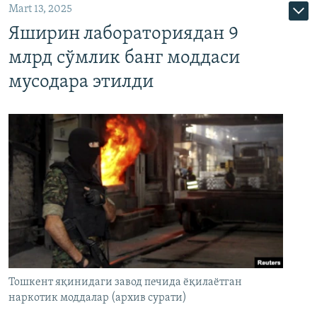
Mart 13, 2025
Яширин лабораториядан 9
млрд сўмлик банг моддаси
мусодара этилди
Тошкент яқинидаги завод печида ёқилаётган
наркотик моддалар (архив сурати)