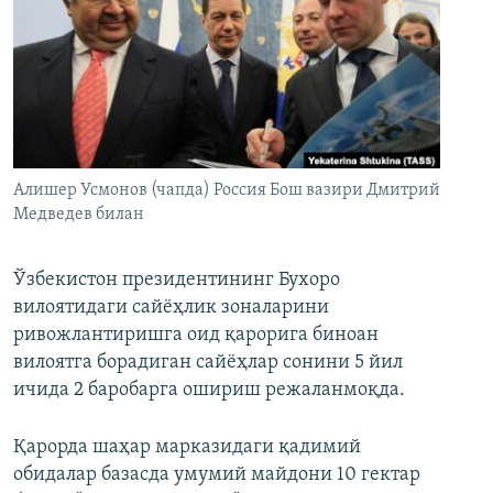
Алишер Усмонов (чапда) Россия Бош вазири Дмитрий
Медведев билан
Ўзбекистон президентининг Бухоро
вилоятидаги сайёҳлик зоналарини
ривожлантиришга оид қарорига биноан
вилоятга борадиган сайёҳлар сонини 5 йил
ичида 2 баробарга ошириш режаланмоқда.
Қарорда шаҳар марказидаги қадимий
обидалар базасда умумий майдони 10 гектар