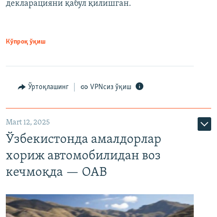
декларацияни қабул қилишган.
Кўпроқ ўқиш
Ўртоқлашинг
VPNсиз ўқиш
Mart 12, 2025
Ўзбекистонда амалдорлар
хориж автомобилидан воз
кечмоқда — ОАВ