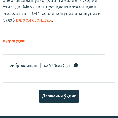
энергиясидан узиб қўйиш амалиёти жорий
этилади. Мамлакат президенти томонидан
имзоланган 1044-сонли қонунда ана шундай
талаб
илгари сурилган
.
Кўпроқ ўқиш
Ўртоқлашинг
VPNсиз ўқиш
Давомини ўқинг