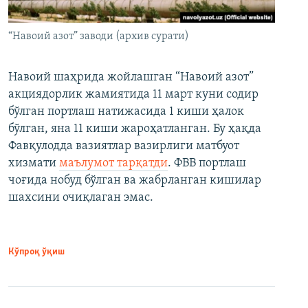
“Навоий азот” заводи (архив сурати)
Навоий шаҳрида жойлашган “Навоий азот”
акциядорлик жамиятида 11 март куни содир
бўлган портлаш натижасида 1 киши ҳалок
бўлган, яна 11 киши жароҳатланган. Бу ҳақда
Фавқулодда вазиятлар вазирлиги матбуот
хизмати
маълумот тарқатди
. ФВВ портлаш
чоғида нобуд бўлган ва жабрланган кишилар
шахсини очиқлаган эмас.
Кўпроқ ўқиш