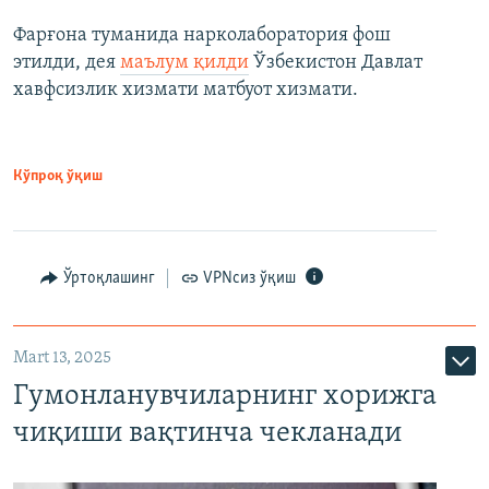
Фарғона туманида нарколаборатория фош
этилди, дея
маълум қилди
Ўзбекистон Давлат
хавфсизлик хизмати матбуот хизмати.
Кўпроқ ўқиш
Ўртоқлашинг
VPNсиз ўқиш
Mart 13, 2025
Гумонланувчиларнинг хорижга
чиқиши вақтинча чекланади