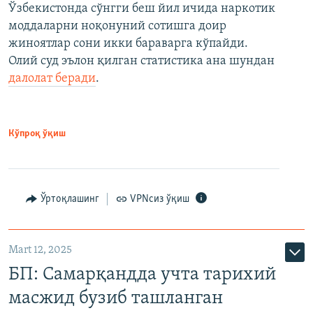
Ўзбекистонда сўнгги беш йил ичида наркотик
моддаларни ноқонуний сотишга доир
жиноятлар сони икки бараварга кўпайди.
Олий суд эълон қилган статистика ана шундан
далолат беради
.
Кўпроқ ўқиш
Ўртоқлашинг
VPNсиз ўқиш
Mart 12, 2025
БП: Самарқандда учта тарихий
масжид бузиб ташланган