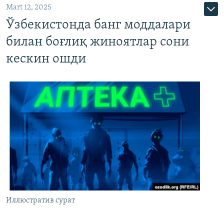
Mart 12, 2025
Ўзбекистонда банг моддалари
билан боғлиқ жиноятлар сони
кескин ошди
Иллюстратив сурат