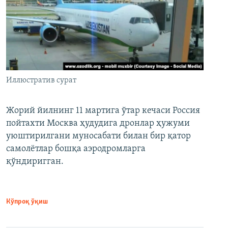
Иллюстратив сурат
Жорий йилнинг 11 мартига ўтар кечаси Россия
пойтахти Москва ҳудудига дронлар ҳужуми
уюштирилгани муносабати билан бир қатор
самолётлар бошқа аэродромларга
қўндиригган.
Кўпроқ ўқиш