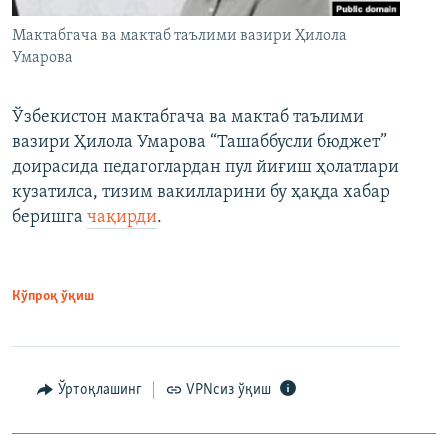
Мактабгача ва мактаб таълими вазири Ҳилола
Умарова
Ўзбекистон мактабгача ва мактаб таълими
вазири Ҳилола Умарова “Ташаббусли бюджет”
доирасида педагоглардан пул йиғиш ҳолатлари
кузатилса, тизим вакилларини бу ҳақда хабар
беришга
чақирди
.
Кўпроқ ўқиш
Ўртоқлашинг
VPNсиз ўқиш