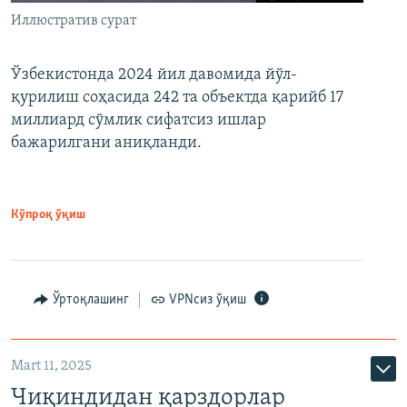
Иллюстратив сурат
Ўзбекистонда 2024 йил давомида йўл-
қурилиш соҳасида 242 та объектда қарийб 17
миллиард сўмлик сифатсиз ишлар
бажарилгани аниқланди.
Кўпроқ ўқиш
Ўртоқлашинг
VPNсиз ўқиш
Mart 11, 2025
Чиқиндидан қарздорлар