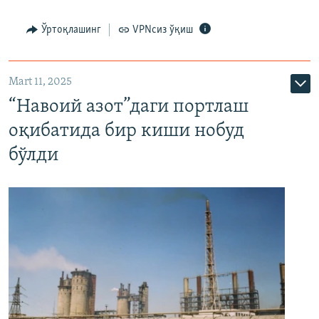
Ўртоқлашинг
VPNсиз ўқиш
Mart 11, 2025
“Навоий азот”даги портлаш
оқибатида бир киши нобуд
бўлди