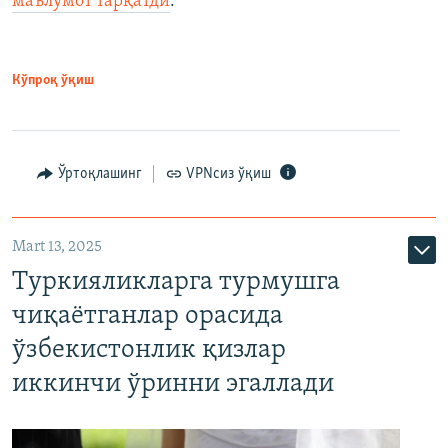
маълумот тарқатди
.
Кўпроқ ўқиш
Ўртоқлашинг
VPNсиз ўқиш
Mart 13, 2025
Туркияликларга турмушга
чиқаётганлар орасида
ўзбекистонлик қизлар
иккинчи ўринни эгаллади