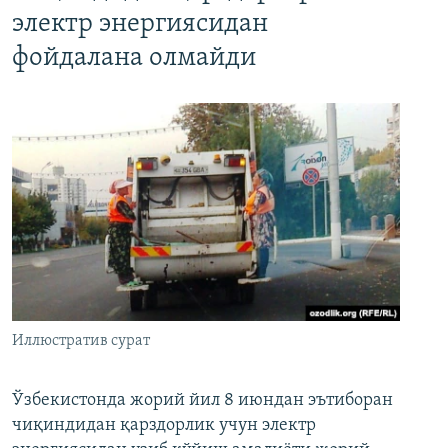
электр энергиясидан
фойдалана олмайди
Иллюстратив сурат
Ўзбекистонда жорий йил 8 июндан эътиборан
чиқиндидан қарздорлик учун электр