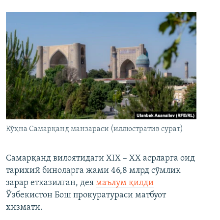
Кўҳна Самарқанд манзараси (иллюстратив сурат)
Самарқанд вилоятидаги XIX – XX асрларга оид
тарихий биноларга жами 46,8 млрд сўмлик
зарар етказилган, дея
маълум қилди
Ўзбекистон Бош прокуратураси матбуот
хизмати.