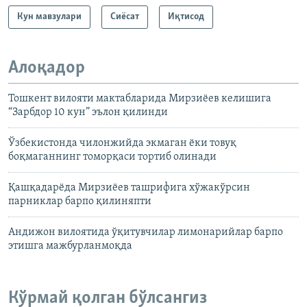
Кун мавзулари
Сиёсат
Иқтисод
Алоқадор
Тошкент вилояти мактабларида Мирзиёев келишига
“Зарбдор 10 кун” эълон қилинди
Ўзбекистонда чилонжийда экмаган ёки товуқ
боқмаганнинг томорқаси тортиб олинади
Қашқадарёда Мирзиёев ташрифига хўжакўрсин
парниклар барпо қилиняпти
Андижон вилоятида ўқитувчилар лимонарийлар барпо
этишга мажбурланмоқда
Кўрмай қолган бўлсангиз