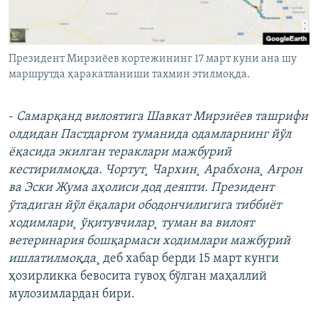
Президент Мирзиëев кортежининг 17 март куни ана шу
маршрутда ҳаракатланиши тахмин этилмоқда.
-
Самарқанд вилоятига Шавкат Мирзиëев ташрифи
олдидан Пастдарғом туманида одамларнинг йўл
ëқасида экилган тераклари мажбурий
кестирилмоқда. Чортут¸ Чархин¸ Арабхона¸ Ағрон
ва Эски Жума аҳолиси дод деяпти. Президент
ўтадиган йўл ëқалари ободончилигига тиббиëт
ходимлари¸ ўқитувчилар¸ туман ва вилоят
ветеринария бошқармаси ходимлари мажбурий
ишлатилмоқда
¸ деб хабар берди 15 март кунги
ҳозирликка бевосита гувоҳ бўлган маҳаллий
мулозимлардан бири.