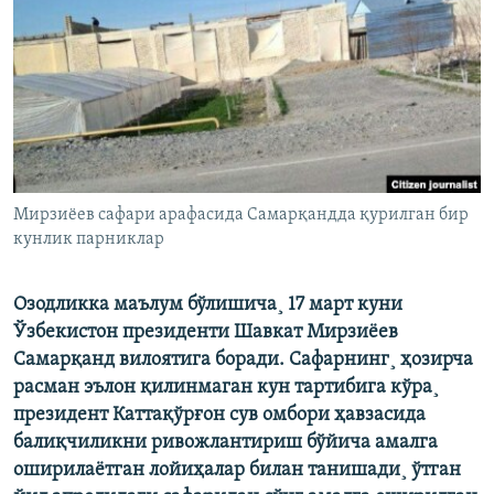
Мирзиëев сафари арафасида Самарқандда қурилган бир
кунлик парниклар
Озодликка маълум бўлишича¸ 17 март куни
Ўзбекистон президенти Шавкат Мирзиëев
Самарқанд вилоятига боради. Сафарнинг¸ ҳозирча
расман эълон қилинмаган кун тартибига кўра¸
президент Каттақўрғон сув омбори ҳавзасида
балиқчиликни ривожлантириш бўйича амалга
оширилаётган лойиҳалар билан танишади¸ ўтган