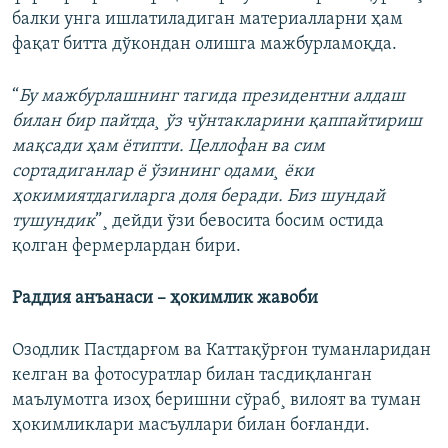
балки унга ишлатиладиган материалларни ҳам
фақат битта дўкондан олишга мажбурламоқда.
“
Бу мажбурлашнинг тагида президентни алдаш
билан бир пайтда¸ ўз чўнтакларини қаппайтириш
мақсади ҳам ëтипти. Целлофан ва сим
сортадиганлар ë ўзининг одами¸ ëки
ҳокимиятдагиларга доля беради. Биз шундай
тушундик
”¸ дейди ўзи бевосита босим остида
қолган фермерлардан бири.
Раддия анъанаси – ҳокимлик жавоби
Озодлик Пастдарғом ва Каттақўрғон туманларидан
келган ва фотосуратлар билан тасдиқланган
маълумотга изоҳ беришни сўраб¸ вилоят ва туман
ҳокимликлари масъуллари билан боғланди.