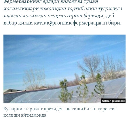
фермерларнинг ерлари вилоят ва туман
ҳокимликлари томонидан тортиб олиш тўғрисида
шахсан ҳокимдан огоҳлантириш берилди
¸ деб
хабар қилди каттақўрғонлик фермерлардан бири.
Бу парникларнинг президент кетиши билан қаровсиз
қолиши айтилмоқда.