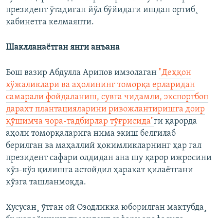
президент ўтадиган йўл бўйидаги ишдан ортиб¸
кабинетга келмаяпти.
Шаклланаëтган янги анъана
Бош вазир Абдулла Арипов имзолаган
"Деҳқон
хўжаликлари ва аҳолининг томорқа ерларидан
самарали фойдаланиш, сувга чидамли, экспортбоп
дарахт плантацияларини ривожлантиришга доир
қўшимча чора-тадбирлар тўғрисида"
ги қарорда
аҳоли томорқаларига нима экиш белгилаб
берилган ва маҳаллий ҳокимликларнинг ҳар гал
президент сафари олдидан ана шу қарор ижросини
кўз-кўз қилишга астойдил ҳаракат қилаëтгани
кўзга ташланмоқда.
Хусусан¸ ўтган ой Озодликка юборилган мактубда¸