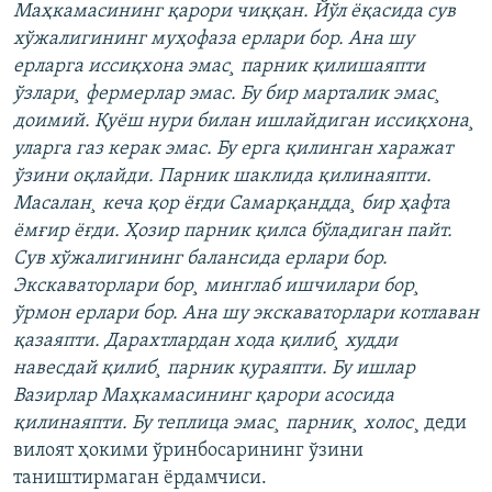
Маҳкамасининг қарори чиққан. Йўл ëқасида сув
хўжалигининг муҳофаза ерлари бор. Ана шу
ерларга иссиқхона эмас¸ парник қилишаяпти
ўзлари¸ фермерлар эмас. Бу бир марталик эмас¸
доимий. Қуëш нури билан ишлайдиган иссиқхона¸
уларга газ керак эмас. Бу ерга қилинган харажат
ўзини оқлайди. Парник шаклида қилинаяпти.
Масалан¸ кеча қор ëғди Самарқандда¸ бир ҳафта
ëмғир ëғди. Ҳозир парник қилса бўладиган пайт.
Сув хўжалигининг балансида ерлари бор.
Экскаваторлари бор¸ минглаб ишчилари бор¸
ўрмон ерлари бор. Ана шу экскаваторлари котлаван
қазаяпти. Дарахтлардан хода қилиб¸ худди
навесдай қилиб¸ парник қураяпти. Бу ишлар
Вазирлар Маҳкамасининг қарори асосида
қилинаяпти. Бу теплица эмас¸ парник¸ холос
¸ деди
вилоят ҳокими ўринбосарининг ўзини
таништирмаган ëрдамчиси.