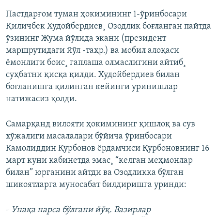
Пастдарғом туман ҳокимининг 1-ўринбосари
Қиличбек Худойбердиев¸ Озодлик боғланган пайтда
ўзининг Жума йўлида экани (президент
маршрутидаги йўл -таҳр.) ва мобил алоқаси
ëмонлиги боис¸ гаплаша олмаслигини айтиб¸
суҳбатни қисқа қилди. Худойбердиев билан
боғланишга қилинган кейинги уринишлар
натижасиз қолди.
Самарқанд вилояти ҳокимининг қишлоқ ва сув
хўжалиги масалалари бўйича ўринбосари
Камолиддин Қурбонов ëрдамчиси Қурбоновнинг 16
март куни кабинетда эмас¸ “келган меҳмонлар
билан” юрганини айтди ва Озодликка бўлган
шикоятларга муносабат билдиришга уринди:
-
Унақа нарса бўлгани йўқ. Вазирлар