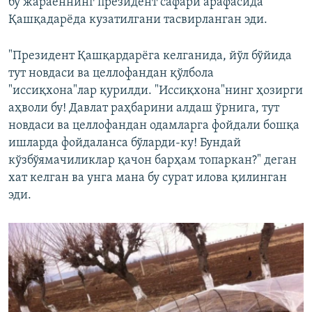
бу жараëннинг президент сафари арафасида
Қашқадарëда кузатилгани тасвирланган эди.
"Президент Қашқардарёга келганида, йўл бўйида
тут новдаси ва целлофандан қўлбола
"иссиқхона"лар қурилди. "Иссиқхона"нинг ҳозирги
аҳволи бу! Давлат раҳбарини алдаш ўрнига, тут
новдаси ва целлофандан одамларга фойдали бошқа
ишларда фойдаланса бўларди-ку! Бундай
кўзбўямачиликлар қачон барҳам топаркан?" деган
хат келган ва унга мана бу сурат илова қилинган
эди.