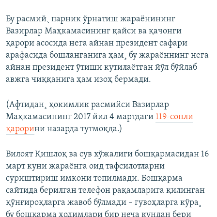
Бу расмий¸ парник ўрнатиш жараëнининг
Вазирлар Маҳкамасининг қайси ва қачонги
қарори асосида нега айнан президент сафари
арафасида бошланганига ҳам¸ бу жараëннинг нега
айнан президент ўтиши кутилаëтган йўл бўйлаб
авжга чиққанига ҳам изоҳ бермади.
(Афтидан¸ ҳокимлик расмийси Вазирлар
Маҳкамасининг 2017 йил 4 мартдаги
119-сонли
қарори
ни назарда тутмоқда.)
Вилоят Қишлоқ ва сув хўжалиги бошқармасидан 16
март куни жараëнга оид тафсилотларни
суриштириш имкони топилмади. Бошқарма
сайтида берилган телефон рақамларига қилинган
қўнғироқларга жавоб бўлмади – гувоҳларга кўра¸
бу бошқарма ходимлари бир неча кундан бери