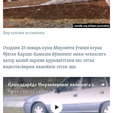
Бир кунлик иссиқхона
Озодлик 25 январь куни Мирзиёев ўтиши керак
бўлган Қарши-Қамаши йўлининг икки чеккасига
қатор қилиб парник қурилаëтгани акс этган
видеотасвирни намойиш этган эди.
Қашқадарëда Мирзиëевнинг келишига хўжакўрсинга парниклар қурилмоқда
билан
Озодлик радиоси
Айни дамда медиа-манба мавжуд эмас