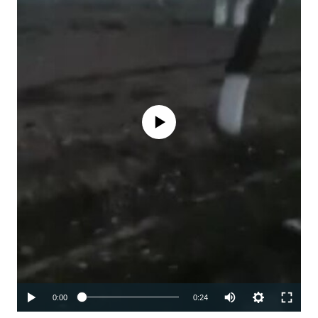
Айни дамда медиа-манба мавжуд
эмас
0:00
0:24