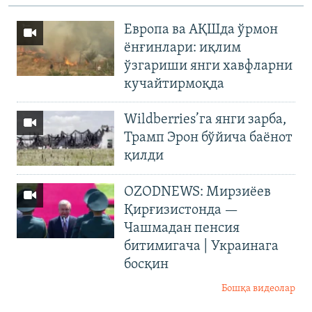
Европа ва АҚШда ўрмон
ёнғинлари: иқлим
ўзгариши янги хавфларни
кучайтирмоқда
Wildberries’га янги зарба,
Трамп Эрон бўйича баёнот
қилди
OZODNEWS: Мирзиёев
Қирғизистонда —
Чашмадан пенсия
битимигача | Украинага
босқин
Бошқа видеолар