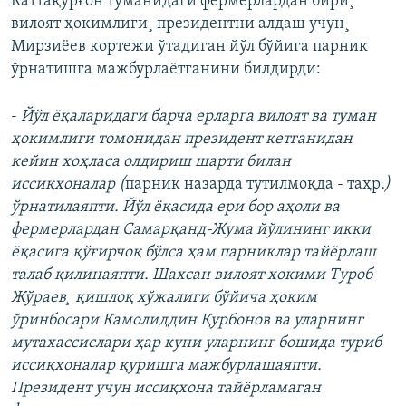
Каттақўрғон туманидаги фермерлардан бири¸
вилоят ҳокимлиги¸ президентни алдаш учун¸
Мирзиëев кортежи ўтадиган йўл бўйига парник
ўрнатишга мажбурлаëтганини билдирди:
-
Йўл ëқаларидаги барча ерларга вилоят ва туман
ҳокимлиги томонидан президент кетганидан
кейин хоҳласа олдириш шарти билан
иссиқхоналар (
парник назарда тутилмоқда - таҳр
.)
ўрнатилаяпти. Йўл ëқасида ери бор аҳоли ва
фермерлардан Самарқанд-Жума йўлининг икки
ëқасига қўғирчоқ бўлса ҳам парниклар тайëрлаш
талаб қилинаяпти. Шахсан вилоят ҳокими Туроб
Жўраев¸ қишлоқ хўжалиги бўйича ҳоким
ўринбосари Камолиддин Қурбонов ва уларнинг
мутахассислари ҳар куни уларнинг бошида туриб
иссиқхоналар қуришга мажбурлашаяпти.
Президент учун иссиқхона тайëрламаган