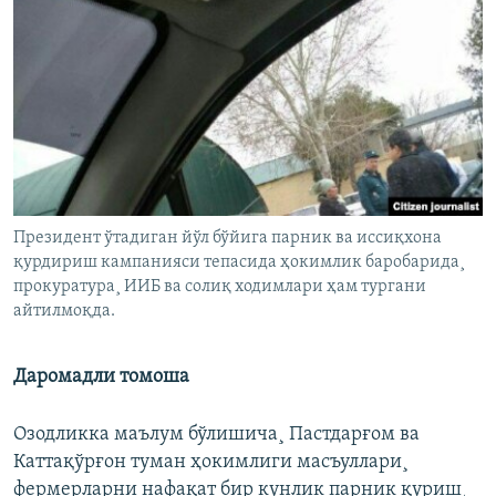
Президент ўтадиган йўл бўйига парник ва иссиқхона
қурдириш кампанияси тепасида ҳокимлик баробарида¸
прокуратура¸ ИИБ ва солиқ ходимлари ҳам тургани
айтилмоқда.
Даромадли томоша
Озодликка маълум бўлишича¸ Пастдарғом ва
Каттақўрғон туман ҳокимлиги масъуллари¸
фермерларни нафақат бир кунлик парник қуриш¸