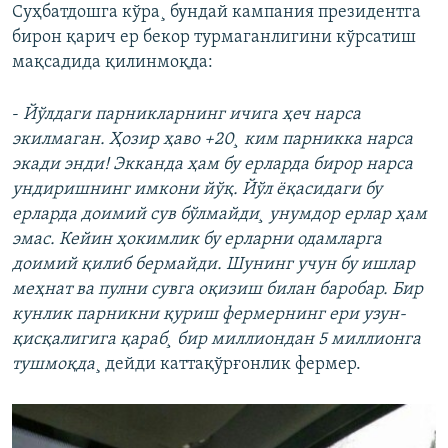
Суҳбатдошга кўра¸ бундай кампания президентга
бирон қарич ер бекор турмаганлигини кўрсатиш
мақсадида қилинмоқда:
-
Йўлдаги парникларнинг ичига ҳеч нарса
экилмаган. Ҳозир ҳаво +20¸ ким парникка нарса
экади энди! Экканда ҳам бу ерларда бирор нарса
ундиришнинг имкони йўқ. Йўл ëқасидаги бу
ерларда доимий сув бўлмайди¸ унумдор ерлар ҳам
эмас. Кейин ҳокимлик бу ерларни одамларга
доимий қилиб бермайди. Шунинг учун бу ишлар
меҳнат ва пулни сувга оқизиш билан баробар. Бир
кунлик парникни қуриш фермернинг ери узун-
қисқалигига қараб¸ бир миллиондан 5 миллионга
тушмоқда
¸ дейди каттақўрғонлик фермер.