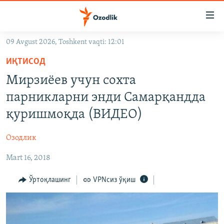
Линклар
Бош
мавзуларга
09 Avgust 2026, Toshkent vaqti: 12:01
ўтинг
OZODLIK SURISHTIRUVLARI
Асосий
ИҚТИСОД
OZODVIDEO
навигацияга
Мирзиёев учун сохта
ўтинг
OZODARXIV
парникларни энди Самарқандда
Қидиришга
ўтинг
қуришмоқда (ВИДЕО)
На русском
Озодлик
ИЖТИМОИЙ ТАРМОҚЛАР
Mart 16, 2018
Ўртоқлашинг
VPNсиз ўқиш
Озодлик бошқа тилларда