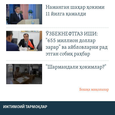
Наманган шаҳар ҳокими
11 йилга қамалди
ЎЗБЕКНЕФТГАЗ ИШИ:
"655 миллион доллар
зарар" ва айбловларни рад
этган собиқ раҳбар
"Шармандали ҳокимлар?"
Бошқа мақолалар
ИЖТИМОИЙ ТАРМОҚЛАР