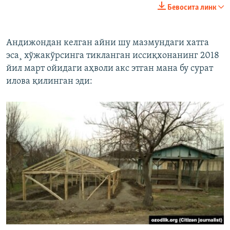
Бевосита линк
Андижондан келган айни шу мазмундаги хатга
эса¸ хўжакўрсинга тикланган иссиқхонанинг 2018
йил март ойидаги аҳволи акс этган мана бу сурат
илова қилинган эди: