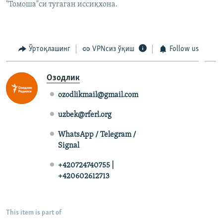
"Томоша"си тугаган иссиқхона.
Ўртоқлашинг
VPNсиз ўқиш
Follow us
Озодлик
ozodlikmail@gmail.com
uzbek@rferl.org
WhatsApp / Telegram /
Signal
+420724740755 |
+420602612713
This item is part of