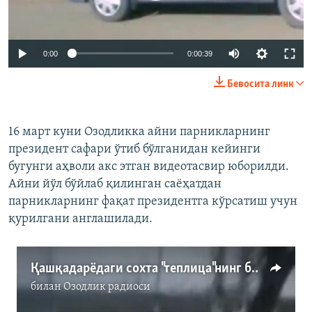
0:00
0:00:39
Бевосита линк
16 март куни Озодликка айни парникларнинг
президент сафари ўтиб бўлганидан кейинги
бугунги аҳволи акс этган видеотасвир юборилди.
Айни йўл бўйлаб қилинган саëҳатдан
парникларнинг фақат президентга кўрсатиш учун
қурилгани англашилади.
Қашқадарёдаги сохта "теплица"нинг бугунги ҳолати
билан
Озодлик радиоси