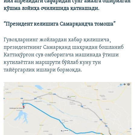
йил апрелидаги сафаридан сўнг амалга оширилган
қўшма лойиҳа очилишида қатнашади.
“Президент келишига Самарқандча томоша”
Гувоҳларнинг жойлардан хабар қилишича¸
президентнинг Самарқанд шаҳридан бошланиб
Каттақўрғон сув омборигача машинада ўтиши
кутилаëтган маршрути бўйлаб куну тун
тайëргарлик ишлари бормоқда.