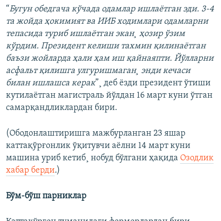
“
Бугун обедгача кўчада одамлар ишлаëтган эди. 3-4
та жойда ҳокимият ва ИИБ ходимлари одамларни
тепасида туриб ишлаëтган экан¸ ҳозир ўзим
кўрдим. Президент келиши тахмин қилинаëтган
баъзи жойларда ҳали ҳам иш қайнаяпти. Йўлларни
асфальт қилишга улгуришмаган¸ энди кечаси
билан ишлашса керак
”¸ деб ëзди президент ўтиши
кутилаëтган магистраль йўлдан 16 март куни ўтган
самарқандликлардан бири.
(Ободонлаштиришга мажбурланган 23 яшар
каттақўрғонлик ўқитувчи аëлни 14 март куни
машина уриб кетиб¸ нобуд бўлгани ҳақида
Озодлик
хабар берди
.)
Бўм-бўш парниклар