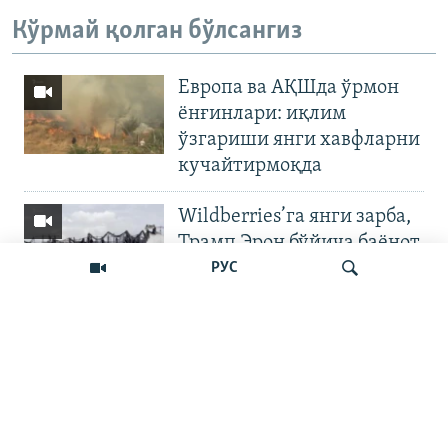
Кўрмай қолган бўлсангиз
Европа ва АҚШда ўрмон
ёнғинлари: иқлим
ўзгариши янги хавфларни
кучайтирмоқда
Wildberries’га янги зарба,
Трамп Эрон бўйича баёнот
қилди
РУС
OZODNEWS: Мирзиёев
Қирғизистонда —
Излаш
Чашмадан пенсия
битимигача | Украинага
босқин