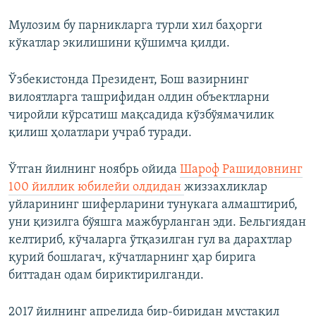
Мулозим бу парникларга турли хил баҳорги
кўкатлар экилишини қўшимча қилди.
Ўзбекистонда Президент, Бош вазирнинг
вилоятларга ташрифидан олдин объектларни
чиройли кўрсатиш мақсадида кўзбўямачилик
қилиш ҳолатлари учраб туради.
Ўтган йилнинг ноябрь ойида
Шароф Рашидовнинг
100 йиллик юбилейи олдидан
жиззахликлар
уйларининг шиферларини тунукага алмаштириб,
уни қизилга бўяшга мажбурланган эди. Бельгиядан
келтириб, кўчаларга ўтқазилган гул ва дарахтлар
қурий бошлагач, кўчатларнинг ҳар бирига
биттадан одам бириктирилганди.
2017 йилнинг апрелида бир-биридан мустақил