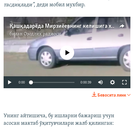
тасдиқлади”,
деди мобил мухбир.
Қашқадарëда Мирзиëевнинг келишига хўжакўрсинга парниклар қурилмоқда
билан
Озодлик радиоси
Айни дамда медиа-манба мавжуд эмас
0:00
0:00:39
Бевосита линк
Унинг айтишича, бу ишларни бажариш учун
асосан мактаб ўқитувчилари жалб қилинган: