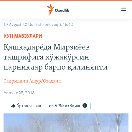
Линклар
Бош
мавзуларга
10 Avgust 2026, Toshkent vaqti: 16:42
ўтинг
OZODLIK SURISHTIRUVLARI
Асосий
КУН МАВЗУЛАРИ
OZODVIDEO
навигацияга
Қашқадарёда Мирзиёев
ўтинг
OZODARXIV
ташрифига хўжакўрсин
Қидиришга
ўтинг
парниклар барпо қилиняпти
На русском
Садриддин Ашур/Озодлик
ИЖТИМОИЙ ТАРМОҚЛАР
Yanvar 25, 2018
Ўртоқлашинг
VPNсиз ўқиш
Озодлик бошқа тилларда