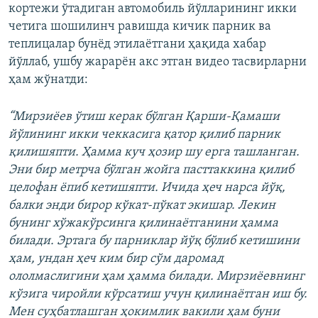
кортежи ўтадиган автомобиль йўлларининг икки
четига шошилинч равишда кичик парник ва
теплицалар бунёд этилаётгани ҳақида хабар
йўллаб, ушбу жарарён акс этган видео тасвирларни
ҳам жўнатди:
“Мирзиёев ўтиш керак бўлган Қарши-Қамаши
йўлининг икки чеккасига қатор қилиб парник
қилишяпти. Ҳамма куч ҳозир шу ерга ташланган.
Эни бир метрча бўлган жойга пасттаккина қилиб
целофан ёпиб кетишяпти. Ичида ҳеч нарса йўқ,
балки энди бирор кўкат-пўкат экишар. Лекин
бунинг хўжакўрсинга қилинаётганини ҳамма
билади. Эртага бу парниклар йўқ бўлиб кетишини
ҳам, ундан ҳеч ким бир сўм даромад
ололмаслигини ҳам ҳамма билади. Мирзиёевнинг
кўзига чиройли кўрсатиш учун қилинаётган иш бу.
Мен суҳбатлашган ҳокимлик вакили ҳам буни