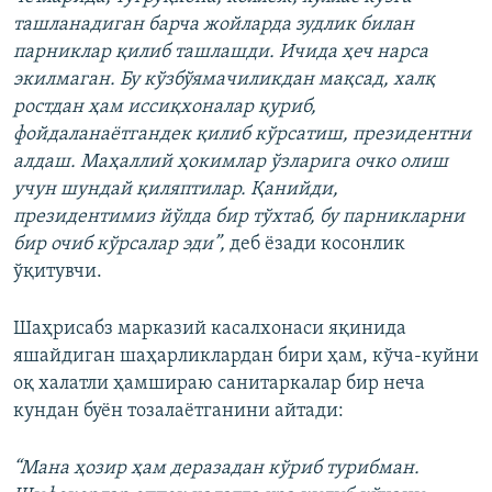
ташланадиган барча жойларда зудлик билан
парниклар қилиб ташлашди. Ичида ҳеч нарса
экилмаган. Бу кўзбўямачиликдан мақсад, халқ
ростдан ҳам иссиқхоналар қуриб,
фойдаланаётгандек қилиб кўрсатиш, президентни
алдаш. Маҳаллий ҳокимлар ўзларига очко олиш
учун шундай қиляптилар. Қанийди,
президентимиз йўлда бир тўхтаб, бу парникларни
бир очиб кўрсалар эди”,
деб ёзади косонлик
ўқитувчи.
Шаҳрисабз марказий касалхонаси яқинида
яшайдиган шаҳарликлардан бири ҳам, кўча-куйни
оқ халатли ҳамшираю санитаркалар бир неча
кундан буён тозалаётганини айтади:
“Мана ҳозир ҳам деразадан кўриб турибман.