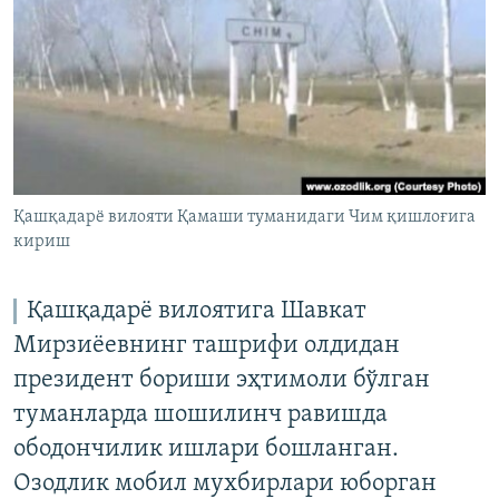
Қашқадарë вилояти Қамаши туманидаги Чим қишлоғига
кириш
Қашқадарё вилоятига Шавкат
Мирзиёевнинг ташрифи олдидан
президент бориши эҳтимоли бўлган
туманларда шошилинч равишда
ободончилик ишлари бошланган.
Озодлик мобил мухбирлари юборган