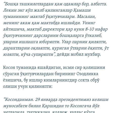
“Бошқа ташкилотлардан ҳам одамлар бор, албатта.
Лекин энг кўп жалб қилинганлар Қамаши
туманининг мактаб ўқитувчилари. Масалан,
менинг акам ҳам мактабда ишлайди. Унинг
айтишича, мактаб директори ҳар куни 8-10 нафар
ўқитувчининг дарсларини бошқаларга ўтказиб,
уларни ишлашга юборяпти. Улар парник қиляпти,
дарахтларни оқлаяпти, қуриган ўтларни ёқяпти, ўт
юляпти, кўча супиряпти”,
дейди мобил мухбир.
Косон туманида яшайдиган, исми сир қолишини
сўраган ўқитувчилардан бирининг Озодликка
ёзишича, бу ишлар кимларнингдир сохта обрў
олиши учун қилиняпти:
“Косонданман. 29 январда президентимиз келиши
муносабати билан Қаршидан то Косонгача йўл
четларида, туғруқхона, коллеж, хуллас кўзга