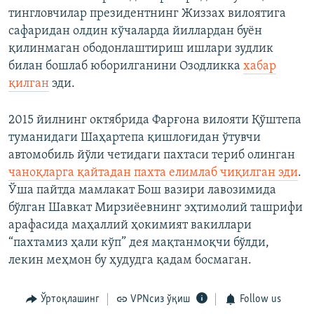
тингловчилар президентнинг Жиззах вилоятига
сафаридан олдин кўчаларда йиллардан буён
қилинмаган ободонлаштириш ишлари зудлик
билан бошлаб юборилганини Озодликка
хабар
қилган
эди.
2015 йилнинг октябрида Фарғона вилояти Қўштепа
туманидаги Шаҳартепа қишлоғидан ўтувчи
автомобиль йўли четидаги пахтаси териб олинган
чаноқларга қайтадан пахта елимлаб чиқилган эди
.
Ўша пайтда мамлакат Бош вазири лавозимида
бўлган Шавкат Мирзиёевнинг эҳтимолий ташрифи
арафасида маҳаллий ҳокимият вакиллари
“пахтамиз ҳали кўп” дея мақтанмоқчи бўлди,
лекин меҳмон бу ҳудудга қадам босмаган.
Ўртоқлашинг
VPNсиз ўқиш
Follow us