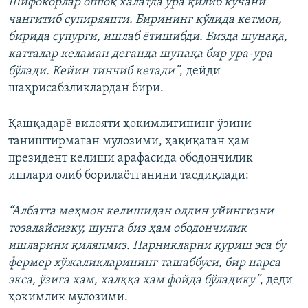
Шифокорлар оппоқ халатда ура қилиб кўчани
чангитиб супиряяпти. Бирининг қўлида кетмон,
бирида супурги, ишлаб ётишибди. Бизда шунақа,
катталар келаман деганда шунақа бир ура-ура
бўлади. Кейин тинчиб кетади”
, дейди
шаҳрисабзликлардан бири.
Қашқадарё вилояти ҳокимлигининг ўзини
таништирмаган мулозими, ҳақиқатан ҳам
президент келиши арафасида ободончилик
ишлари олиб борилаётганини тасдиқлади:
“Албатта меҳмон келишидан олдин уйингизни
тозалайсизку, шунга биз ҳам ободончилик
ишларини қиляпмиз. Парникларни қуриш эса бу
фермер хўжаликларининг ташаббуси, бир нарса
экса, ўзига ҳам, халққа ҳам фойда бўладику”
, деди
ҳокимлик мулозими.