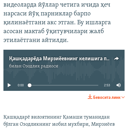
видеоларда йўллар четига ичида ҳеч
нарсаси йўқ парниклар барпо
қилинаётгани акс этган. Бу ишларга
асосан мактаб ўқитувчилари жалб
этилаётгани айтилди.
Қашқадарёда Мирзиёевнинг келишига парниклар хўжакўрсинга барпо қилиняпти
билан
Озодлик радиоси
Айни дамда медиа-манба мавжуд эмас
0:00
2:53
Бевосита линк
Қашқадарё вилоятининг Қамаши туманидан
бўлган Озодликнинг мобил мухбири, Мирзиёев