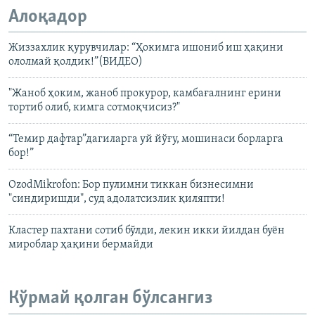
Алоқадор
Жиззахлик қурувчилар: “Ҳокимга ишониб иш ҳақини
ололмай қолдик!”(ВИДЕО)
"Жаноб ҳоким, жаноб прокурор, камбағалнинг ерини
тортиб олиб, кимга сотмоқчисиз?"
“Темир дафтар”дагиларга уй йўғу, мошинаси борларга
бор!”
OzodMikrofon: Бор пулимни тиккан бизнесимни
"синдиришди", суд адолатсизлик қиляпти!
Кластер пахтани сотиб бўлди, лекин икки йилдан буён
мироблар ҳақини бермайди
Кўрмай қолган бўлсангиз