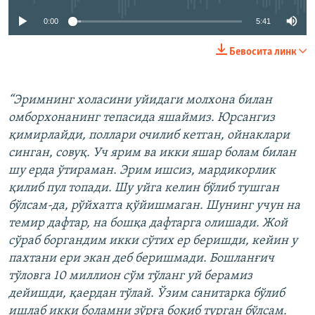
0:00
5:41
Бевосита линк
“Эримнинг холасини уйидаги молхона билан
омборхонанинг тепасида яшаймиз. Юрсангиз
қимирлайди, поллари очилиб кетган, ойнаклари
синган, совуқ. Уч ярим ва икки яшар болам билан
шу ерда ўтираман. Эрим ишсиз, мардикорлик
қилиб пул топади. Шу уйга келин бўлиб тушган
бўлсам-да, рўйхатга қўйишмаган. Шунинг учун на
темир дафтар, на бошқа дафтарга олишади. Жой
сўраб боргандим икки сўтих ер беришди, кейин у
пахтани ери экан деб беришмади. Бошланғич
тўловга 10 миллион сўм тўланг уй берамиз
дейишди, қаердан тўлай. Ўзим санитарка бўлиб
ишлаб икки боламни зўрға боқиб турган бўлсам.