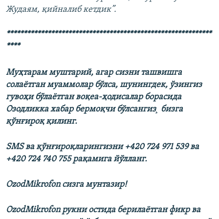
Жудаям, қийналиб кетдик”.
************************************************************
****
Муҳтарам муштарий, агар сизни ташвишга
солаётган муаммолар бўлса, шунингдек, ўзингиз
гувоҳи бўлаётган воқеа-ҳодисалар борасида
Озодликка хабар бермоқчи бўлсангиз¸ бизга
қўнғироқ қилинг.
SMS ва қўнғироқларингизни +420 724 971 539 ва
+420 724 740 755 рақамига йўлланг.
OzodMikrofon сизга мунтазир!
OzodMikrofon рукни остида берилаëтган фикр ва