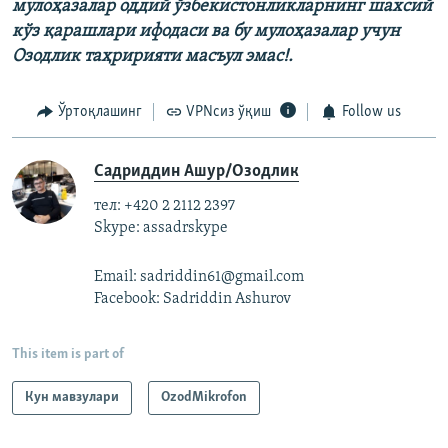
мулоҳазалар оддий ўзбекистонликларнинг шахсий
кўз қарашлари ифодаси ва бу мулоҳазалар учун
Озодлик таҳририяти масъул эмас!.
Ўртоқлашинг
VPNсиз ўқиш
Follow us
Садриддин Ашур/Озодлик
тел: +420 2 2112 2397
Skype: assadrskype
Email: sadriddin61@gmail.com
Facebook: Sadriddin Ashurov
This item is part of
Кун мавзулари
OzodMikrofon