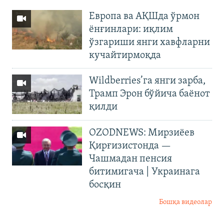
Европа ва АҚШда ўрмон
ёнғинлари: иқлим
ўзгариши янги хавфларни
кучайтирмоқда
Wildberries’га янги зарба,
Трамп Эрон бўйича баёнот
қилди
OZODNEWS: Мирзиёев
Қирғизистонда —
Чашмадан пенсия
битимигача | Украинага
босқин
Бошқа видеолар