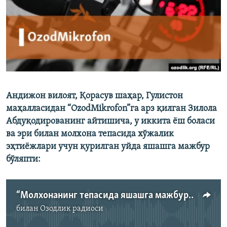
Андижон вилоят, Қорасув шаҳар, Гулистон
маҳалласидан “OzodMikrofon”га арз қилган Зилола
Абдуқодированинг айтишича, у иккита ёш боласи
ва эри билан молхона тепасида хўжалик
эҳтиёжлари учун қурилган уйда яшашга мажбур
бўляпти:
“Молхонанинг тепасида яшашга мажбурмиз”
билан
Озодлик радиоси
Айни дамда медиа-манба мавжуд эмас