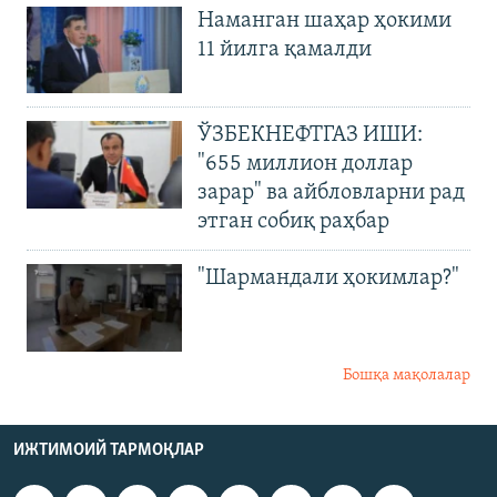
Наманган шаҳар ҳокими
11 йилга қамалди
ЎЗБЕКНЕФТГАЗ ИШИ:
"655 миллион доллар
зарар" ва айбловларни рад
этган собиқ раҳбар
"Шармандали ҳокимлар?"
Бошқа мақолалар
ИЖТИМОИЙ ТАРМОҚЛАР