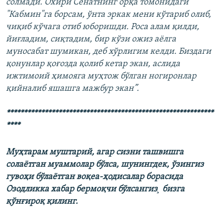
солмади. Охири Сенатнинг орқа томонидаги
"Кабмин"га борсам, ўнта эркак мени кўтариб олиб,
чиқиб кўчага отиб юборишди. Роса алам қилди,
йиғладим, сиқтадим, бир кўзи ожиз аёлга
муносабат шумикан, деб хўрлигим келди. Биздаги
қонунлар қоғозда қолиб кетар экан, аслида
ижтимоий ҳимояга муҳтож бўлган ногиронлар
қийналиб яшашга мажбур экан”.
************************************************************
****
Муҳтарам муштарий, агар сизни ташвишга
солаётган муаммолар бўлса, шунингдек, ўзингиз
гувоҳи бўлаётган воқеа-ҳодисалар борасида
Озодликка хабар бермоқчи бўлсангиз¸ бизга
қўнғироқ қилинг.