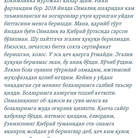
ҳокимликка мурожаат қилар эдим. Икки
фарзандим бор. 2018 йилда Олмалиқ шаҳридан кам
таъминланган ва ногиронлар учун қурилган уйдан
биттасини менга беришди. Мана, қарийб тўрт
йилдан буён Олмалиқ ва Қибрай ўртасида сарсон
бўляпман. Шу пайтгача эгалик ҳуқуқи берилмади.
Имзосиз, печатсиз битта сохта сертификат
беришган, холос. У эса ҳеч қаерга ўтмайди. Эгалик
ҳуқуқи берилмас экан, бу аниқ бўлди. Кўчиб ўтдим.
Лекин бола пулини тўғрилай олмадим, ижтимоий
муҳофазадан қолиб кетдим. Кейин у уйдан
чиқадиган сув менинг болаларимга салбий таъсир
қилди. Болларимга аллергия тошиб кетяпти.
Олмалиқнинг об-ҳавоси ва суви менга ва
болаларимга жуда оғирлик қиляпти. Қанча сайёр
қабуллар бўлди, илтимос қилдим, ёлвордим,
ўзимизнинг Қибрай туманидан ота-онамга
яқинроқ жойдан уй беринглар деб, ҳеч ким қулоқ