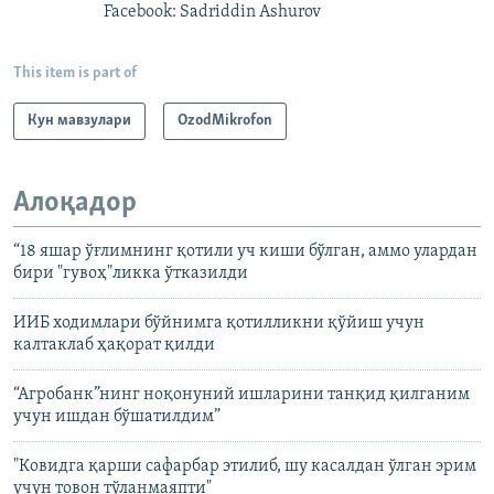
Facebook: Sadriddin Ashurov
This item is part of
Кун мавзулари
OzodMikrofon
Алоқадор
“18 яшар ўғлимнинг қотили уч киши бўлган, аммо улардан
бири "гувоҳ"ликка ўтказилди
ИИБ ходимлари бўйнимга қотилликни қўйиш учун
калтаклаб ҳақорат қилди
“Агробанк”нинг ноқонуний ишларини танқид қилганим
учун ишдан бўшатилдим”
"Ковидга қарши сафарбар этилиб, шу касалдан ўлган эрим
учун товон тўланмаяпти"