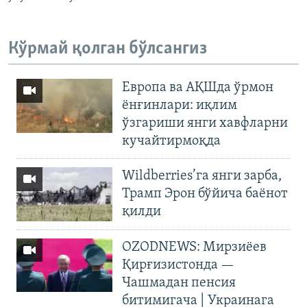
Кўрмай қолган бўлсангиз
Европа ва АҚШда ўрмон
ёнғинлари: иқлим
ўзгариши янги хавфларни
кучайтирмоқда
Wildberries’га янги зарба,
Трамп Эрон бўйича баёнот
қилди
OZODNEWS: Мирзиёев
Қирғизистонда —
Чашмадан пенсия
битимигача | Украинага