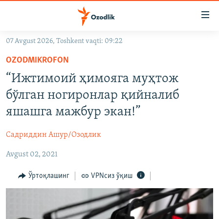
Линклар
Бош
мавзуларга
07 Avgust 2026, Toshkent vaqti: 09:22
ўтинг
OZODLIK SURISHTIRUVLARI
Асосий
OZODMIKROFON
OZODVIDEO
навигацияга
“Ижтимоий ҳимояга муҳтож
ўтинг
OZODARXIV
бўлган ногиронлар қийналиб
Қидиришга
ўтинг
яшашга мажбур экан!”
На русском
Садриддин Ашур/Озодлик
ИЖТИМОИЙ ТАРМОҚЛАР
Avgust 02, 2021
Ўртоқлашинг
VPNсиз ўқиш
Озодлик бошқа тилларда