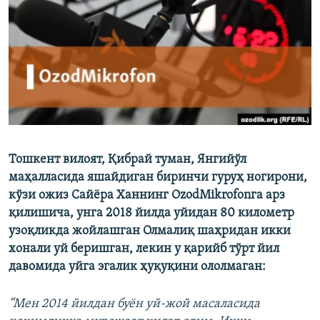
Тошкент вилоят, Қибрай туман, Янгийўл
маҳалласида яшайдиган биринчи гуруҳ ногирони,
кўзи ожиз Сайёра Ханнинг OzodMikrofonга арз
қилишича, унга 2018 йилда уйидан 80 километр
узоқликда жойлашган Олмалиқ шаҳридан икки
хонали уй беришган, лекин у қарийб тўрт йил
давомида уйга эгалик ҳуқуқини ололмаган:
“Мен 2014 йилдан буён уй-жой масаласида