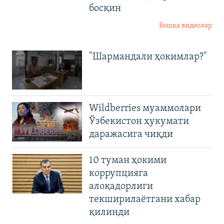
босқин
Бошқа видеолар
"Шармандали ҳокимлар?"
Wildberries муаммолари
Ўзбекистон ҳукумати
даражасига чиқди
10 туман ҳокими
коррупцияга
алоқадорлиги
текширилаётгани хабар
қилинди