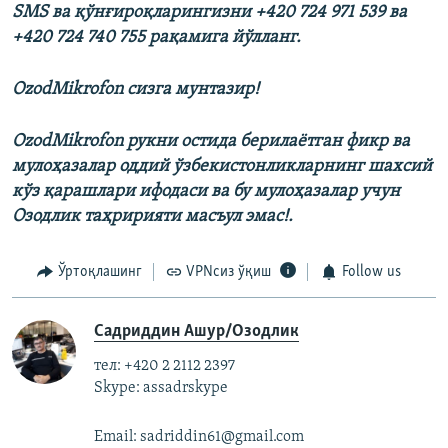
SMS ва қўнғироқларингизни +420 724 971 539 ва
+420 724 740 755 рақамига йўлланг.
OzodMikrofon сизга мунтазир!
OzodMikrofon рукни остида берилаëтган фикр ва
мулоҳазалар оддий ўзбекистонликларнинг шахсий
кўз қарашлари ифодаси ва бу мулоҳазалар учун
Озодлик таҳририяти масъул эмас!.
Ўртоқлашинг
VPNсиз ўқиш
Follow us
Садриддин Ашур/Озодлик
тел: +420 2 2112 2397
Skype: assadrskype
Email: sadriddin61@gmail.com