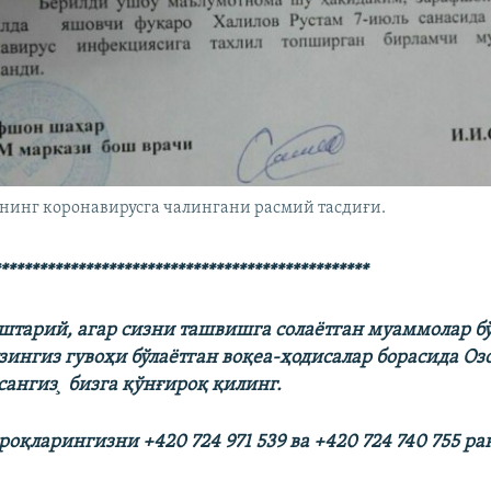
нинг коронавирусга чалингани расмий тасдиғи.
************************************************
тарий, агар сизни ташвишга солаётган муаммолар бў
зингиз гувоҳи бўлаётган воқеа-ҳодисалар борасида Оз
сангиз¸ бизга қўнғироқ қилинг.
оқларингизни +420 724 971 539 ва +420 724 740 755 р