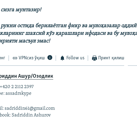
 сизга мунтазир!
 рукни остида берилаëтган фикр ва мулоҳазалар оддий
кларнинг шахсий кўз қарашлари ифодаси ва бу мулоҳа
ирияти масъул эмас!
инг
VPNсиз ўқиш
Follow us
Принт қилиш
риддин Ашур/Озодлик
 +420 2 2112 2397
e: assadrskype
l: sadriddin61@gmail.com
book: Sadriddin Ashurov