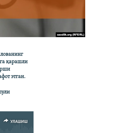
илованинг
ига қарашли
арши
фот этган.
пули
УЛАШИШ