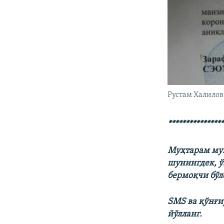
Рустам Халилов
****************
Муҳтарам муш
шунингдек, ў
бермоқчи бўл
SMS ва қўнғир
йўлланг.