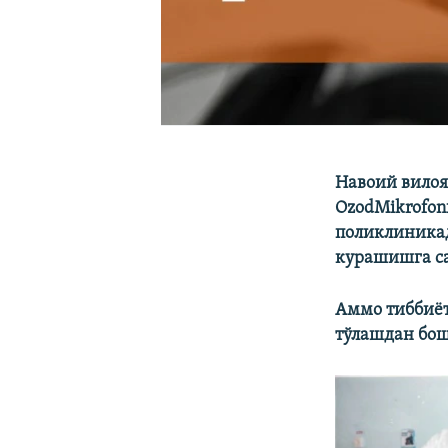
Навоий вилоя
OzodMikrofon
поликлиникад
курашишга са
Аммо тиббиёт
тўлашдан бош