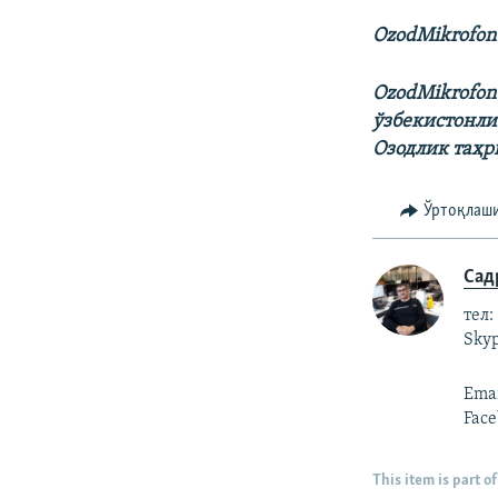
OzodMikrofon
OzodMikrofon
ўзбекистонли
Озодлик таҳр
Ўртоқлаш
Сад
тел:
Skyp
Emai
Face
This item is part of