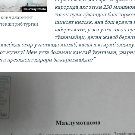
қарорида акс этган 250 миллио
товон пули тўлашдан бош тормоқ
в кончиларнинг
шикоят қилсак, яна бош врачга 
 текшириб турган.
юбориляпти, у эса унга товон пу
тўланмайди, деган жавоб беряпт
 касбида оғир участкада ишлаб, касал юқтириб олдику
от этдику? Мен учта боламни қандай ўқитаман, уларн
га президент қарори бажарилмайди?”