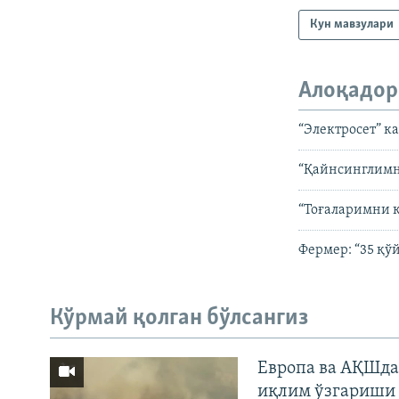
Кун мавзулари
Алоқадор
“Электросет” к
“Қайнсинглимни
“Тоғаларимни 
Фермер: “35 қўй
Кўрмай қолган бўлсангиз
Европа ва АҚШда
иқлим ўзгариши 