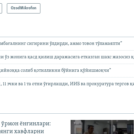
OzodMikrofon
амбағалнинг сигирини ўлдирди, аммо товон тўламаяпти”
 ўз жонига қасд қилиш даражасига етказган шахс жазоcиз 
қийноққа солиб қотилликни бўйнига қўйишмоқчи”
, 11 эчки ва 1 та отни ўғирлашди, ИИБ ва прокуратура тергов 
 ўрмон ёнғинлари:
янги хавфларни