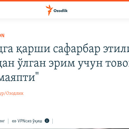
ON
дга қарши сафарбар этил
дан ўлган эрим учун тов
маяпти"
ур/Озодлик
инг
VPNсиз ўқиш