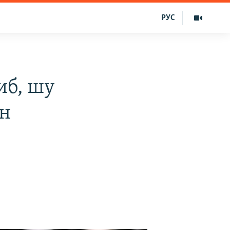
РУС
иб, шу
он