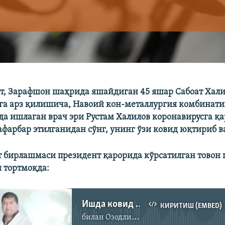
т, Зарафшон шаҳрида яшайдиган 45 яшар Сабоат Хал
га арз қилишича, Навоий кон-металлургия комбинат
а ишлаган врач эри Рустам Халилов коронавирусга қ
фарбар этилганидан сўнг, унинг ўзи ковид юқтириб ва
 бирлашмаси президент қарорида кўрсатилган товон 
 тортмоқда:
Ишда ковид юқтириб вафот этган врачга товон пули тўланмаяпти
КИРИТИШ (EMBED)
билан
Озодлик радиоси
Айни дамда медиа-манба мавжуд эмас