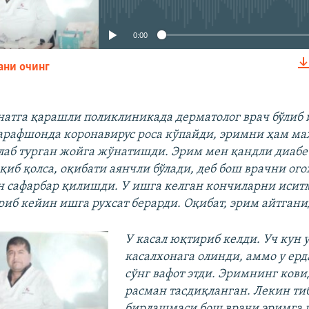
0:00
ани очинг
КИРИТИШ (EMBED)
атга қарашли поликлиникада дерматолог врач бўлиб
арафшонда коронавирус роса кўпайди, эримни ҳам м
аб турган жойга жўнатишди. Эрим мен қандли диабе
қиб қолса, оқибати аянчли бўлади, деб бош врачни ог
 сафарбар қилишди. У ишга келган кончиларни иситм
риб кейин ишга рухсат берарди. Оқибат, эрим айтгани
У касал юқтириб келди. Уч кун 
касалхонага олинди, аммо у ерд
сўнг вафот этди. Эримнинг ков
расман тасдиқланган. Лекин ти
бирлашмаси бош врачи эримга 