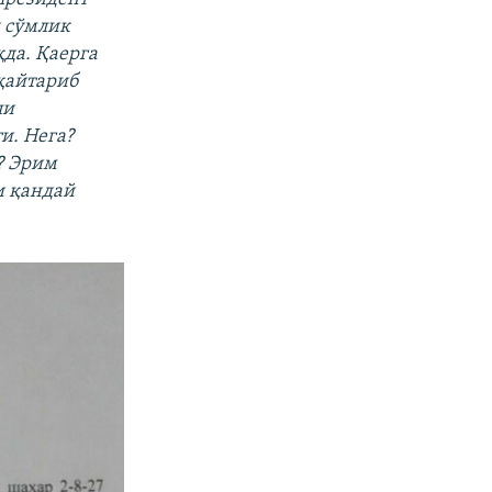
н сўмлик
да. Қаерга
қайтариб
ли
и. Нега?
? Эрим
и қандай