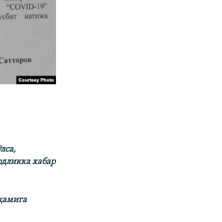
лса,
одликка хабар
ақамига