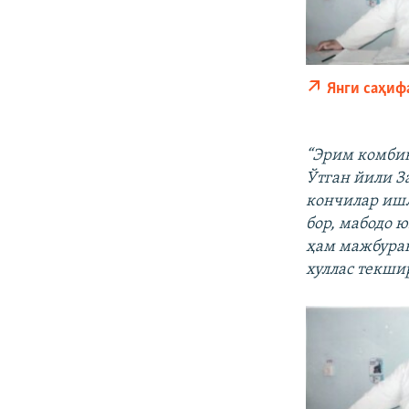
Янги саҳиф
“Эрим комбин
Ўтган йили З
кончилар ишл
бор, мабодо ю
ҳам мажбуран
хуллас текши