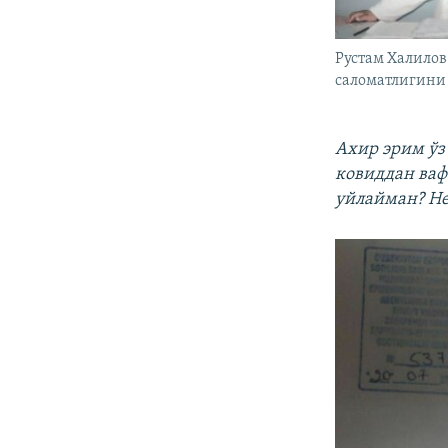
Рустам Халило
саломатлигини
Ахир эрим ўз
ковиддан ваф
уйлайман? Не