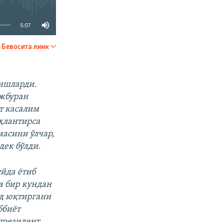
5:07
Бевосита линк
УЛАШИШ
 ишларди.
ажбуран
т касалим
оҳлантирса
асини ўлчар,
дек бўлди.
уйда ётиб
а бир кундан
ид юқтиргани
ббиёт
президент