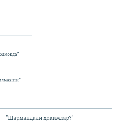
қолмоқда”
қилмаяпти”
"Шармандали ҳокимлар?"