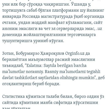
уни илк бор сўроққа чақиришган. Ўшанда у,
тортишувга сабаб бўлган платформани шу йилнинг
январида Россияда магистратурада ўқиб юрганида
очгани, ундан моддий манфаат кўзламагани, сайт
аноним эмаслиги ва чет эл серверларида эмас, .uz
доменида жойлаштирилганини терговчиларга
тушунтиришга уриниб кўрган.
Зотан, Бобурмирзо Ҳамроқулов Orginfo.uz да
берилаётган маълумотлар расмий эмаслигини
таъкидлаб, “Eslatma: Saytda berilgan barcha
ma'lumotlar norasmiy. Rasmiy ma'lumotlarni tegishli
davlat tashkilotlari saytlaridan olishingiz mumkin”, деб
огоҳлантириш бериб боради.
Статистика қўмитаси талаби билан, бироз олдин ўз
сайтида қўмитани манба сифатида кўрсатишни
ҳам тўхтатган.