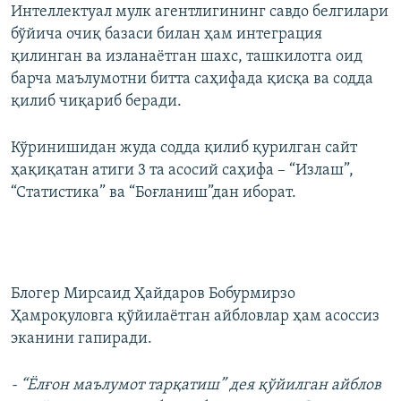
Интеллектуал мулк агентлигининг савдо белгилари
бўйича очиқ базаси билан ҳам интеграция
қилинган ва изланаётган шахс, ташкилотга оид
барча маълумотни битта саҳифада қисқа ва содда
қилиб чиқариб беради.
Кўринишидан жуда содда қилиб қурилган сайт
ҳақиқатан атиги 3 та асосий саҳифа – “Излаш”,
“Статистика” ва “Боғланиш”дан иборат.
Блогер Мирсаид Ҳайдаров Бобурмирзо
Ҳамроқуловга қўйилаётган айбловлар ҳам асоссиз
эканини гапиради.
- “Ёлғон маълумот тарқатиш” дея қўйилган айблов