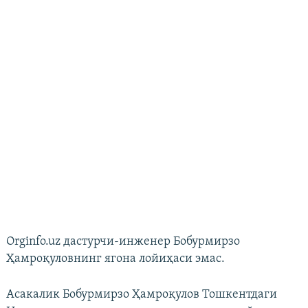
Orginfo.uz дастурчи-инженер Бобурмирзо
Ҳамроқуловнинг ягона лойиҳаси эмас.
Асакалик Бобурмирзо Ҳамроқулов Тошкентдаги