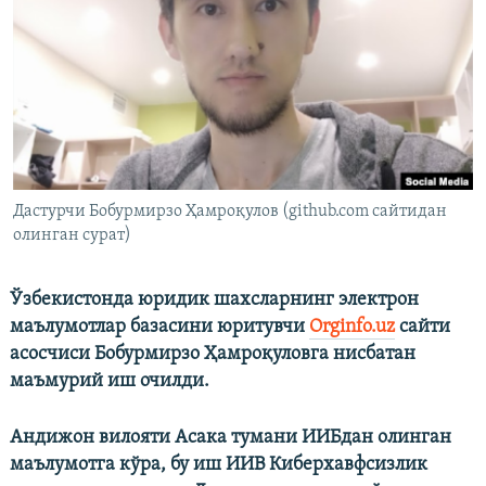
Дастурчи Бобурмирзо Ҳамроқулов (github.com сайтидан
олинган сурат)
Ўзбекистонда юридик шахсларнинг электрон
маълумотлар базасини юритувчи
Orginfo.uz
сайти
асосчиси
Бобурмирзо Ҳамроқуловга нисбатан
маъмурий иш очилди.
Андижон вилояти Асака тумани ИИБдан олинган
маълумотга кўра, бу иш ИИВ
Киберхавфсизлик