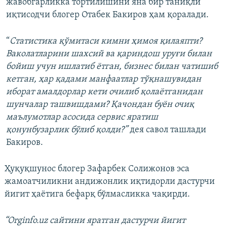
жавобгарликка тортилишини яна бир таниқли
иқтисодчи блогер Отабек Бакиров ҳам қоралади.
“
Статистика қўмитаси кимни ҳимоя қилаяпти?
Ваколатларини шахсий ва қариндош уруғи билан
бойиш учун ишлатиб ётган, бизнес билан чатишиб
кетган, ҳар қадами манфаатлар тўқнашувидан
иборат амалдорлар кети очилиб қолаётганидан
шунчалар ташвишдами? Қачондан буён очиқ
маълумотлар асосида сервис яратиш
қонунбузарлик бўлиб қолди?”
дея савол ташлади
Бакиров.
Ҳуқуқшунос блогер Зафарбек Солижонов эса
жамоатчиликни андижонлик иқтидорли дастурчи
йигит ҳаётига бефарқ бўлмасликка чақирди.
“Оrginfo.uz сайтини яратган дастурчи йигит