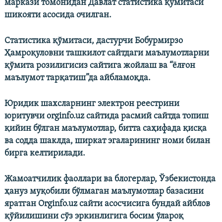
маркази томонидан Давлат статистика қўмитаси
шикояти асосида очилган.
Статистика қўмитаси, дастурчи Бобурмирзо
Ҳамроқуловни ташкилот сайтдаги маълумотларни
қўмита розилигисиз сайтига жойлаш ва “ёлғон
маълумот тарқатиш”да айбламоқда.
Юридик шахсларнинг электрон реестрини
юритувчи orginfo.uz сайтида расмий сайтда топиш
қийин бўлган маълумотлар, битта саҳифада қисқа
ва содда шаклда, ширкат эгаларининг номи билан
бирга келтирилади.
Жамоатчилик фаоллари ва блогерлар, Ўзбекистонда
ҳануз муқобили бўлмаган маълумотлар базасини
яратган
Orginfo.uz сайти асосчисига бундай айблов
қўйилишини сўз эркинлигига босим ўлароқ