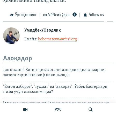
қилинганини танқид қилган.
Ўртоқлашинг
VPNсиз ўқиш
Follow us
Умидбек/Озодлик
Емайл: ​
bobomatovu@rferl.org
​
Алоқадор
Гап отманг! Хотин-қизларга тегажоқлик қилганларни
жазога тортиш таклиф қилинмоқда
"Ёлғон ахборот", "туҳмат" ва "ҳақорат". Ўзбек блогерлари
нима учун жазоланмоқда?
"Мақсад қўрқитишми?.." Президент сайлови ортидан сўз
эркинлигига босим кучайди
РУС