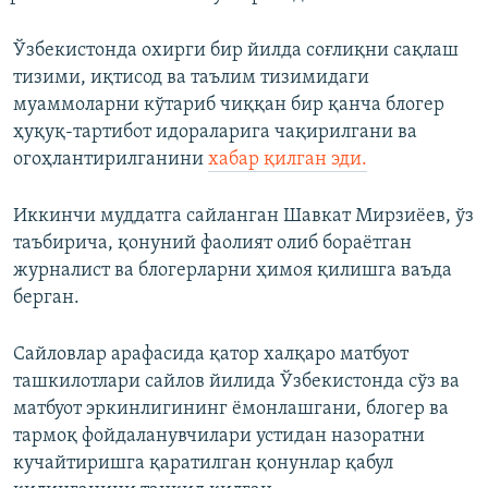
Ўзбекистонда охирги бир йилда соғлиқни сақлаш
тизими, иқтисод ва таълим тизимидаги
муаммоларни кўтариб чиққан бир қанча блогер
ҳуқуқ-тартибот идораларига чақирилгани ва
огоҳлантирилганини
хабар қилган эди.
Иккинчи муддатга сайланган Шавкат Мирзиёев, ўз
таъбирича, қонуний фаолият олиб бораётган
журналист ва блогерларни ҳимоя қилишга ваъда
берган.
Сайловлар арафасида қатор халқаро матбуот
ташкилотлари сайлов йилида Ўзбекистонда сўз ва
матбуот эркинлигининг ёмонлашгани, блогер ва
тармоқ фойдаланувчилари устидан назоратни
кучайтиришга қаратилган қонунлар қабул