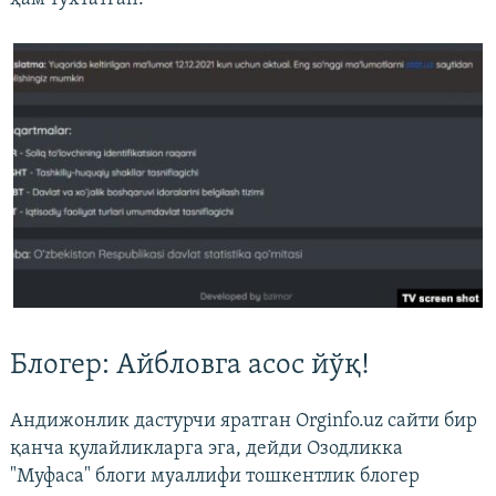
Блогер: Айбловга асос йўқ!
Андижонлик дастурчи яратган Orginfo.uz сайти бир
қанча қулайликларга эга, дейди Озодликка
"Муфаса" блоги муаллифи тошкентлик блогер