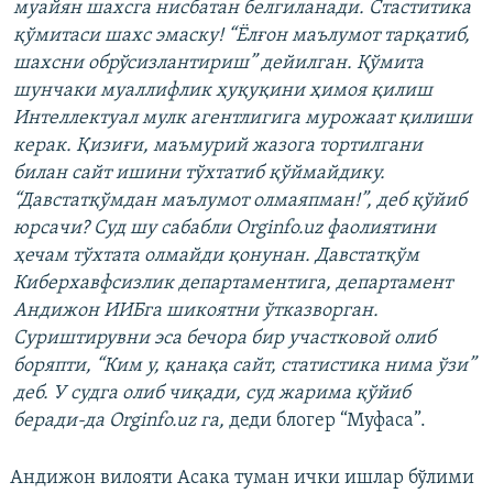
муайян шахсга нисбатан белгиланади. Стаститика
қўмитаси шахс эмаску! “Ёлғон маълумот тарқатиб,
шахсни обрўсизлантириш” дейилган. Қўмита
шунчаки муаллифлик ҳуқуқини ҳимоя қилиш
Интеллектуал мулк агентлигига мурожаат қилиши
керак. Қизиғи, маъмурий жазога тортилгани
билан сайт ишини тўхтатиб қўймайдику.
“Давстатқўмдан маълумот олмаяпман!”, деб қўйиб
юрсачи? Суд шу сабабли Orginfo.uz фаолиятини
ҳечам тўхтата олмайди қонунан. Давстатқўм
Киберхавфсизлик департаментига, департамент
Андижон ИИБга шикоятни ўтказворган.
Суриштирувни эса бечора бир участковой олиб
боряпти, “Ким у, қанақа сайт, статистика нима ўзи”
деб. У судга олиб чиқади, суд жарима қўйиб
беради-да Orginfo.uz га,
деди блогер “Муфаса”.
Андижон вилояти Асака туман ички ишлар бўлими