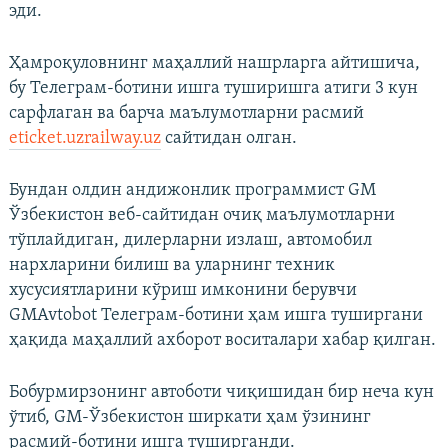
эди.
Ҳамроқуловнинг маҳаллий нашрларга айтишича,
бу Телеграм-ботини ишга туширишга атиги 3 кун
сарфлаган ва барча маълумотларни расмий
eticket.uzrailway.uz
сайтидан олган.
Бундан олдин андижонлик программист GM
Ўзбекистон веб-сайтидан очиқ маълумотларни
тўплайдиган, дилерларни излаш, автомобил
нархларини билиш ва уларнинг техник
хусусиятларини кўриш имконини берувчи
GMAvtobot Телеграм-ботини ҳам ишга туширгани
ҳақида маҳаллий ахборот воситалари хабар қилган.
Бобурмирзонинг автоботи чиқишидан бир неча кун
ўтиб, GM-Ўзбекистон ширкати ҳам ўзининг
расмий-ботини ишга туширганди.