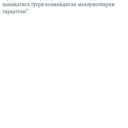
ҳақиқатига тўғри келмайдиган маълумотларни
тарқатган”.