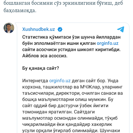
бошланган босимни сўз эркинлигини бўғиш, деб
баҳоламоқда.