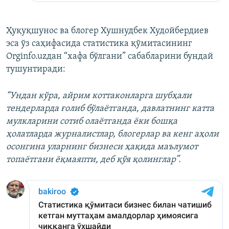
Ҳуқуқшунос ва блогер Хушнудбек Худойбердиев
эса ўз саҳифасида статистика қўмитасининг
Orginfo.uzдан “хафа бўлгани” сабабларини бундай
тушунтиради:
“Ундан кўра, айрим коттаконларга шубҳали
тендерларда ғолиб бўлаётганда, давлатнинг катта
мулкларини сотиб олаётганда ёки бошқа
ҳолатларда журналистлар, блогерлар ва кенг аҳоли
осонгина уларнинг бизнеси ҳақида маълумот
топаётгани ёқмаяпти, деб қўя қолинглар”.