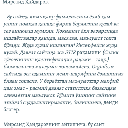
Мирсаид Ҳайдаров.
-
Бу сайтда кимнидир фамилиясини ёзиб ҳам
унинг номида қанақа фирма борлигини қулай ва
тез аниқлаш мумкин. Ҳокимият ёки вазирликда
ишлаётганлар ҳақида, масалан, маълумот топса
бўлади. Жуда қулай ишланган! Интерфейси жуда
қулай. Давлат сайтида эса STIR
рақамини
(
Солиқ
тўловчининг идентификация рақами – таҳр.)
билмасангиз маълумот тополмайсиз. Orginfo.uz
сайтида эса одамнинг исми-шарифини ёзишингиз
билан топасиз. У бераётган маълумотлар махфий
ҳам эмас – расмий давлат статистика базасидан
олинаётган маълумот. Қўмита ўзининг сайтини
атайлаб соддалаштирмаяпти, билишимча,
дейди
блогер.
Мирсаид Ҳайдаровнинг айтишича,
бу сайт