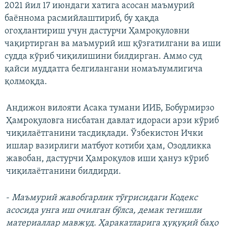
2021 йил 17 июндаги хатига асосан маъмурий
баённома расмийлаштириб, бу ҳақда
огоҳлантириш учун дастурчи Ҳамроқуловни
чақиртирган ва маъмурий иш қўзғатилгани ва иши
судда кўриб чиқилишини билдирган. Аммо суд
қайси муддатга белгилангани номаълумлигича
қолмоқда.
Андижон вилояти Асака тумани ИИБ, Бобурмирзо
Ҳамроқуловга нисбатан давлат идораси арзи кўриб
чиқилаётганини тасдиқлади.
Ўзбекистон Ички
ишлар вазирлиги матбуот котиби ҳам, Озодликка
жавобан, дастурчи Ҳамроқулов иши ҳануз кўриб
чиқилаётганини билдирди.
-
Маъмурий жавобгарлик тўғрисидаги Кодекс
асосида унга иш очилган бўлса, демак тегишли
материаллар мавжуд. Ҳаракатларига ҳуқуқий баҳо