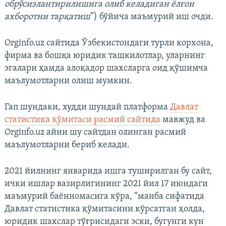
обрўсизлантирилишига олиб келадиган ёлғон
ахборотни тарқатиш
”) бўйича маъмурий иш очди.
Orginfo.uz сайтида Ўзбекистондаги турли корхона,
фирма ва бошқа юридик ташкилотлар, уларнинг
эгалари ҳамда алоқадор шахсларга оид қўшимча
маълумотларни олиш мумкин.
Гап шундаки, худди шундай платформа
Давлат
статистика қўмитаси расмий сайтида
мавжуд ва
Orginfo.uz айни шу сайтдан олинган расмий
маълумотларни бериб келади.
2021 йилнинг январида ишга туширилган бу сайт,
ички ишлар вазирлигининг 2021 йил 17 июндаги
маъмурий баённомасига кўра, “манба сифатида
Давлат статистика қўмитасини кўрсатган ҳолда,
юридик шахслар тўғрисидаги эски, бугунги кун