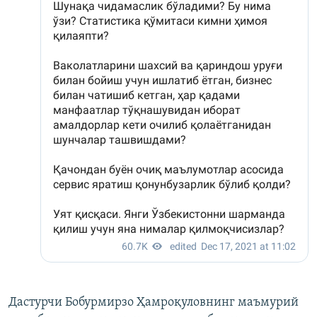
Дастурчи Бобурмирзо Ҳамроқуловнинг маъмурий