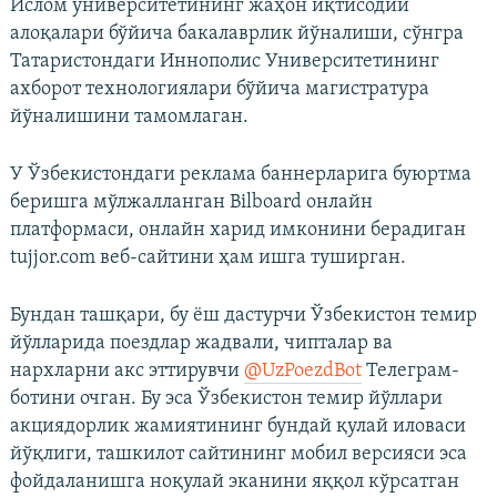
Ислом университетининг жаҳон иқтисодий
алоқалари бўйича бакалаврлик йўналиши, сўнгра
Татаристондаги Иннополис Университетининг
ахборот технологиялари бўйича магистратура
йўналишини тамомлаган.
У Ўзбекистондаги реклама баннерларига буюртма
беришга мўлжалланган Bilboard онлайн
платформаси, онлайн харид имконини берадиган
tujjor.com веб-сайтини ҳам ишга туширган.
Бундан ташқари, бу ёш дастурчи Ўзбекистон темир
йўлларида поездлар жадвали, чипталар ва
нархларни акс эттирувчи
@UzPoezdBot
Телеграм-
ботини очган. Бу эса Ўзбекистон темир йўллари
акциядорлик жамиятининг бундай қулай иловаси
йўқлиги, ташкилот сайтининг мобил версияси эса
фойдаланишга ноқулай эканини яққол кўрсатган