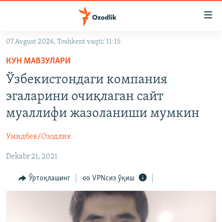
Линклар
Бош
мавзуларга
07 Avgust 2026, Toshkent vaqti: 11:15
ўтинг
OZODLIK SURISHTIRUVLARI
Асосий
КУН МАВЗУЛАРИ
OZODVIDEO
навигацияга
Ўзбекистондаги компания
ўтинг
OZODARXIV
эгаларини очиқлаган сайт
Қидиришга
ўтинг
муаллифи жазоланиши мумкин
На русском
Умидбек/Озодлик
ИЖТИМОИЙ ТАРМОҚЛАР
Dekabr 21, 2021
Ўртоқлашинг
VPNсиз ўқиш
Озодлик бошқа тилларда