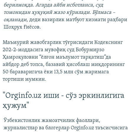
берилмоқда. Агарда айби исботланса, суд
томонидан ҳуқуқий жазо кўрилади. Бўлмаса –
оқланади
, деди вазирлик матбуот хизмати раҳбари
Шоҳрух Ғиёсов.
Маъмурий жавобгарлик тўғрисидаги Кодекснинг
202-2-моддасига мувофиқ суд Бобурмирзо
Ҳамроқуловни “ёлғон маълумот тарқатиш”да
айбдор деб топса, базавий ҳисоблаш миқдорининг
50 бараваригача ёки 13,5 млн сўм жаримага
тортиши мумкин.
"Orginfo.uz иши - сўз эркинлигига
ҳужум"
Ўзбекистонлик жамоатчилик фаоллари,
журналистлар ва блогерлар Orginfo.uz таъсисчисига