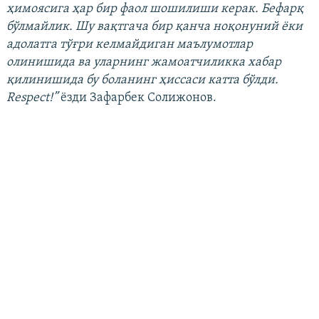
ҳимоясига ҳар бир фаол шошилиши керак. Бефарқ
бўлмайлик. Шу вақтгача бир қанча ноқонуний ёки
адолатга тўғри келмайдиган маълумотлар
олинишида ва уларнинг жамоатчиликка хабар
қилинишида бу боланинг ҳиссаси катта бўлди.
Respect!”
ёзди Зафарбек Солижонов.