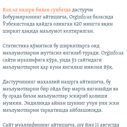
Kun.uz нашри билан суҳбатда
дастурчи
Бобурмирзонинг айтишича, Orginfo.uz базасида
Ўзбекистонда қайдга олинган 620 мингга яқин
ширкат ҳақида маълумот келтирилган.
Статистика қўмитаси бу ширкатларга оид
маълумотларни муттасил янгилаб туради. Orginfo.uz
сайти муаллифига кўра, унда ўз сайтидаги
маълумотларни ҳар куни янгилаш имкони йўқ.
Дастурчининг маҳаллий нашрга айтишича, бу
маълумотларни бир ойда бир марта янгилайди ва
бу орада баъзи маълумотлар эскириб қолиши
мумкин. Эндиликда айнан шунинг учун уни эски
маълумотларни тарқатишда айблашмоқда.
Сайт муаллифининг айтишича, шу йил 11 августда