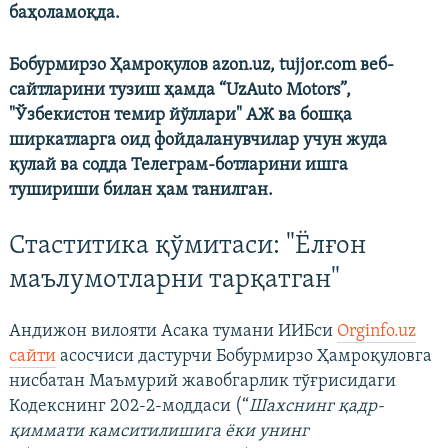
баҳоламоқда.
Бобурмирзо Ҳамроқулов azon.uz, tujjor.com веб-
сайтларини тузиш ҳамда “UzAuto Motors”,
"Ўзбекистон темир йўллари" АЖ ва бошқа
ширкатларга оид фойдаланувчилар учун жуда
қулай ва содда Телеграм-ботларини ишга
тушириши билан ҳам танилган.
Стаститика қўмитаси: "Ёлғон
маълумотларни тарқатган"
Андижон вилояти Асака тумани ИИБси
Orginfo.uz
сайти
асосчиси дастурчи Бобурмирзо Ҳамроқуловга
нисбатан Маъмурий жавобгарлик тўғрисидаги
Кодекснинг 202-2-моддаси (“
Шахснинг қадр-
қиммати камситилишига ёки унинг