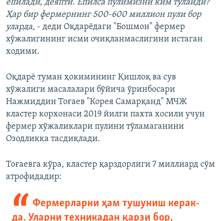
ёпилади, деяпти. Ёпилса пулимизни ким тўлайди?
Ҳар бир фермернинг 500-600 миллион пули бор
уларда,
- деди Оқдарёдаги "Бошмон" фермер
хўжалигининг исми очиқланмаслигини истаган
ходими.
Оқдарё туман ҳокимининг Қишлоқ ва сув
хўжалиги масалалари бўйича ўринбосари
Нажмиддин Тоғаев "Корея Самарқанд" МЧЖ
кластер корхонаси 2019 йилги пахта хосили учун
фермер хўжаликлари пулини тўламаганини
Озодликка тасдиқлади.
Тоғаевга кўра, кластер қарздорлиги 7 миллиард сўм
атрофидадир:
Фермерларни ҳам тушуниш керак-
да. Уларни техникадан қарзи бор,