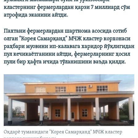
кластернинг фермерлардан қарзи 7 миллиард сўм
атрофида эканини айтди.
Пахтани фермерлардан шартнома асосида сотиб
олган "Корея Самарқанд" МЧЖ кластер корхонаси
раҳбари муовини ип-калавага харидор йўқлигидан
пул кечикаётганини айтди, фермерларнинг ҳосил
пули бир ҳафта ичида тўланишини ваъда қилди.​
Оқдарё туманидаги "Корея Самарқанд" МЧЖ кластер