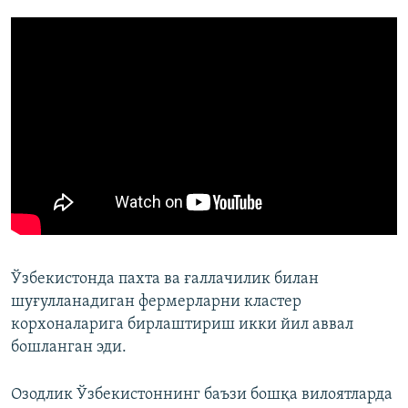
Ўзбекистонда пахта ва ғаллачилик билан
шуғулланадиган фермерларни кластер
корхоналарига бирлаштириш икки йил аввал
бошланган эди.
Озодлик Ўзбекистоннинг баъзи бошқа вилоятларда