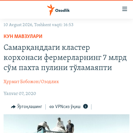
Линклар
Бош
мавзуларга
10 Avgust 2026, Toshkent vaqti: 16:53
ўтинг
OZODLIK SURISHTIRUVLARI
Асосий
КУН МАВЗУЛАРИ
OZODVIDEO
навигацияга
Самарқанддаги кластер
ўтинг
OZODARXIV
корхонаси фермерларнинг 7 млрд
Қидиришга
ўтинг
сўм пахта пулини тўламаяпти
На русском
Ҳурмат Бобожон/Озодлик
ИЖТИМОИЙ ТАРМОҚЛАР
Yanvar 07, 2020
Ўртоқлашинг
VPNсиз ўқиш
Озодлик бошқа тилларда