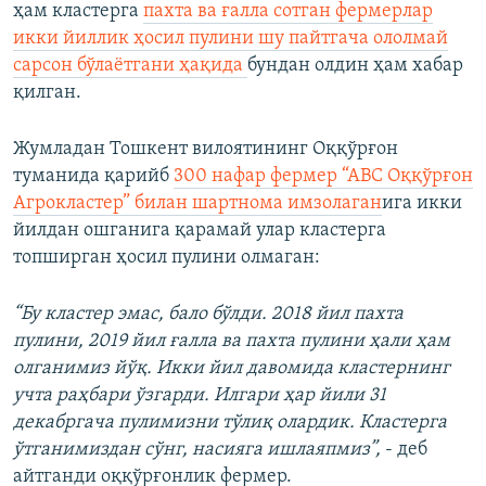
ҳам кластерга
пахта ва ғалла сотган фермерлар
икки йиллик ҳосил пулини шу пайтгача ололмай
сарсон бўлаётгани ҳақида
бундан олдин ҳам хабар
қилган.
Жумладан Тошкент вилоятининг Оққўрғон
туманида қарийб
300 нафар фермер “АВС Оққўрғон
Агрокластер” билан шартнома имзолаган
ига икки
йилдан ошганига қарамай улар кластерга
топширган ҳосил пулини олмаган:
“Бу кластер эмас, бало бўлди. 2018 йил пахта
пулини, 2019 йил ғалла ва пахта пулини ҳали ҳам
олганимиз йўқ. Икки йил давомида кластернинг
учта раҳбари ўзгарди. Илгари ҳар йили 31
декабргача пулимизни тўлиқ олардик. Кластерга
ўтганимиздан сўнг, насияга ишлаяпмиз”,
- деб
айтганди оққўрғонлик фермер.