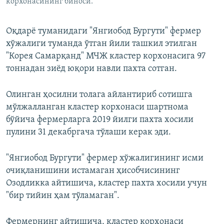
корхонасининг биноси.
Оқдарё туманидаги "Янгиобод Бургути" фермер
хўжалиги туманда ўтган йили ташкил этилган
"Корея Самарқанд" МЧЖ кластер корхонасига 97
тоннадан зиёд юқори навли пахта сотган.
Олинган ҳосилни толага айлантириб сотишга
мўлжалланган кластер корхонаси шартнома
бўйича фермерларга 2019 йилги пахта хосили
пулини 31 декабргача тўлаши керак эди.
"Янгиобод Бургути" фермер хўжалигининг исми
очиқланишини истамаган ҳисобчисининг
Озодликка айтишича, кластер пахта хосили учун
"бир тийин ҳам тўламаган".
Фермернинг айтишича, кластер корхонаси