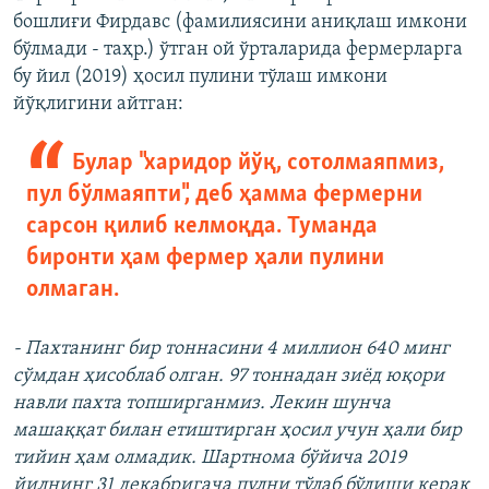
бошлиғи Фирдавс (фамилиясини аниқлаш имкони
бўлмади - таҳр.) ўтган ой ўрталарида фермерларга
бу йил (2019) ҳосил пулини тўлаш имкони
йўқлигини айтган:
Булар "харидор йўқ, сотолмаяпмиз,
пул бўлмаяпти", деб ҳамма фермерни
сарсон қилиб келмоқда. Туманда
биронти ҳам фермер ҳали пулини
олмаган.
- Пахтанинг бир тоннасини 4 миллион 640 минг
сўмдан ҳисоблаб олган. 97 тоннадан зиёд юқори
навли пахта топширганмиз. Лекин шунча
машаққат билан етиштирган ҳосил учун ҳали бир
тийин ҳам олмадик. Шартнома бўйича 2019
йилнинг 31 декабригача пулни тўлаб бўлиши керак