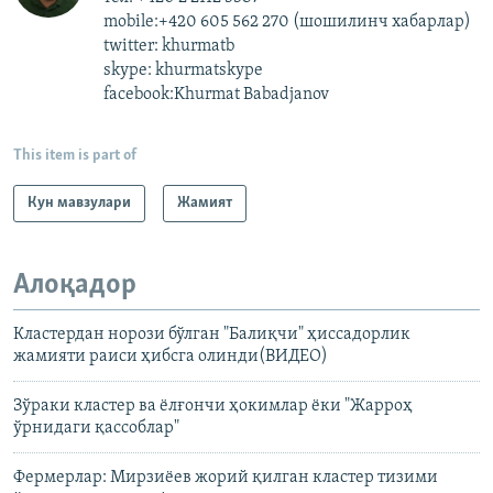
mobile:+420 605 562 270 (шошилинч хабарлар)
twitter: khurmatb
skype: khurmatskype
facebook:Khurmat Babadjanov
This item is part of
Кун мавзулари
Жамият
Алоқадор
Кластердан норози бўлган "Балиқчи" ҳиссадорлик
жамияти раиси ҳибсга олинди(ВИДЕО)
Зўраки кластер ва ёлғончи ҳокимлар ёки "Жарроҳ
ўрнидаги қассоблар"
Фермерлар: Мирзиëев жорий қилган кластер тизими