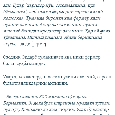
эди. Булар "ҳаридор йўқ, сотолмаяпмиз, пул
бўлмаяпти", деб ҳамма фермерни сарсон қилиб
келмоқда. Туманда биронти ҳам фермер ҳали
пулини олмаган. Ахир пахтамизнинг пулига
ишониб банкдан кредитлар олганмиз. Ҳар ой фоиз
тўлаяпмиз. Ишчиларимизга ойлик беришимиз
керак,
- деди фермер.
Озодлик Оқдарё туманидаги яна икки фермер
билан суҳбатлашди.
Улар ҳам кластердан ҳосил пулини ололмай, сарсон
бўлаётганликларини айтишди.
- Биздан кластер 300 миллион сўм қарз.
Бермаяпти. 31 декабрда шартнома муддати тугади,
пул йўқ. Ҳокимликка ҳам чиқдик. Улар бу кластер