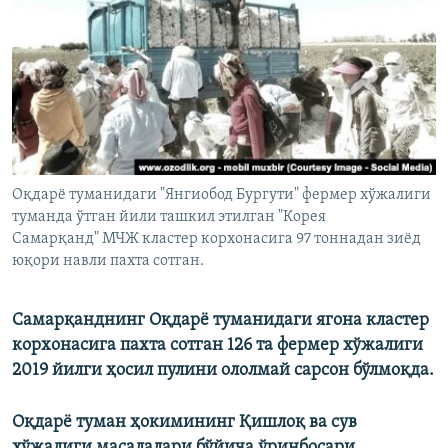
Оқдарё туманидаги "Янгиобод Бургути" фермер хўжалиги
туманда ўтган йили ташкил этилган "Корея
Самарқанд" МЧЖ кластер корхонасига 97 тоннадан зиёд
юқори навли пахта сотган.
Самарқанднинг Оқдарё туманидаги ягона кластер
корхонасига пахта сотган 126 та фермер хўжалиги
2019 йилги ҳосил пулини ололмай сарсон бўлмоқда.
Оқдарё туман ҳокимининг Қишлоқ ва сув
хўжалиги масалалари бўйича ўринбосари