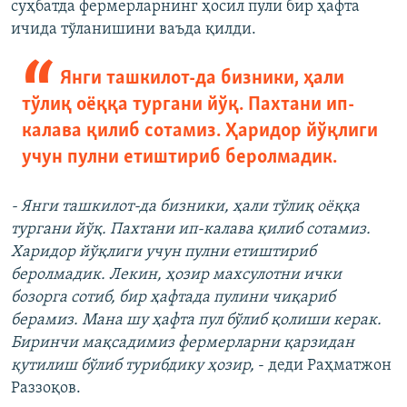
суҳбатда фермерларнинг ҳосил пули бир ҳафта
ичида тўланишини ваъда қилди.
Янги ташкилот-да бизники, ҳали
тўлиқ оёққа тургани йўқ. Пахтани ип-
калава қилиб сотамиз. Ҳаридор йўқлиги
учун пулни етиштириб беролмадик.
- Янги ташкилот-да бизники, ҳали тўлиқ оёққа
тургани йўқ. Пахтани ип-калава қилиб сотамиз.
Харидор йўқлиги учун пулни етиштириб
беролмадик. Лекин, ҳозир махсулотни ички
бозорга сотиб, бир ҳафтада пулини чиқариб
берамиз. Мана шу ҳафта пул бўлиб қолиши керак.
Биринчи мақсадимиз фермерларни қарзидан
қутилиш бўлиб турибдику ҳозир,
- деди Раҳматжон
Раззоқов.