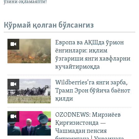
ўзини оқламаяпти!
Кўрмай қолган бўлсангиз
Европа ва АҚШда ўрмон
ёнғинлари: иқлим
ўзгариши янги хавфларни
кучайтирмоқда
Wildberries’га янги зарба,
Трамп Эрон бўйича баёнот
қилди
OZODNEWS: Мирзиёев
Қирғизистонда —
Чашмадан пенсия