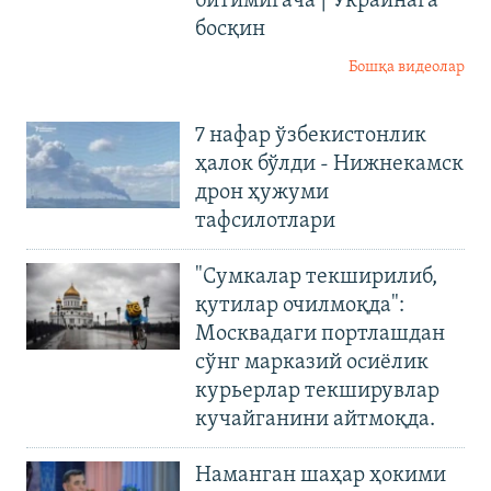
битимигача | Украинага
босқин
Бошқа видеолар
7 нафар ўзбекистонлик
ҳалок бўлди - Нижнекамск
дрон ҳужуми
тафсилотлари
"Сумкалар текширилиб,
қутилар очилмоқда":
Москвадаги портлашдан
сўнг марказий осиёлик
курьерлар текширувлар
кучайганини айтмоқда.
Наманган шаҳар ҳокими