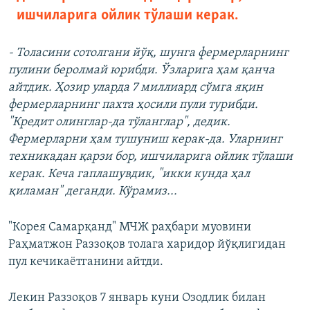
ишчиларига ойлик тўлаши керак.
- Толасини сотолгани йўқ, шунга фермерларнинг
пулини беролмай юрибди. Ўзларига ҳам қанча
айтдик. Ҳозир уларда 7 миллиард сўмга яқин
фермерларнинг пахта ҳосили пули турибди.
"Кредит олинглар-да тўланглар", дедик.
Фермерларни ҳам тушуниш керак-да. Уларнинг
техникадан қарзи бор, ишчиларига ойлик тўлаши
керак. Кеча гаплашувдик, "икки кунда ҳал
қиламан" деганди. Кўрамиз...
"Корея Самарқанд" МЧЖ раҳбари муовини
Раҳматжон Раззоқов толага харидор йўқлигидан
пул кечикаётганини айтди.
Лекин Раззоқов 7 январь куни Озодлик билан