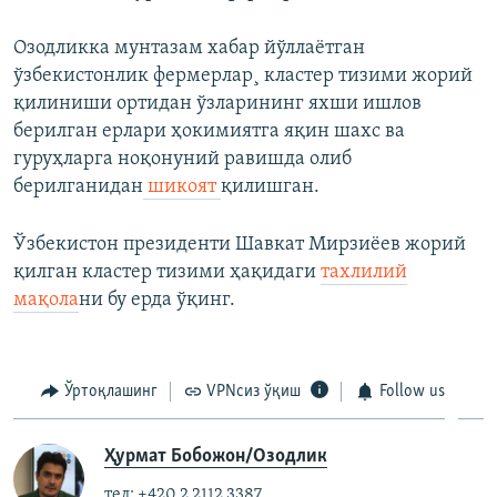
Озодликка мунтазам хабар йўллаëтган
ўзбекистонлик фермерлар¸ кластер тизими жорий
қилиниши ортидан ўзларининг яхши ишлов
берилган ерлари ҳокимиятга яқин шахс ва
гуруҳларга ноқонуний равишда олиб
берилганидан
шикоят
қилишган.
Ўзбекистон президенти Шавкат Мирзиëев жорий
қилган кластер тизими ҳақидаги
тахлилий
мақола
ни бу ерда ўқинг.
Ўртоқлашинг
VPNсиз ўқиш
Follow us
Ҳурмат Бобожон/Озодлик
тел: +420 2 2112 3387