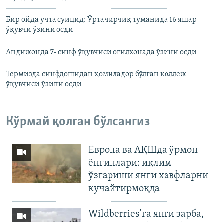
Бир ойда учта суицид: Ўртачирчиқ туманида 16 яшар
ўқувчи ўзини осди
Андижонда 7- синф ўқувчиси оғилхонада ўзини осди
Термизда синфдошидан ҳомиладор бўлган коллеж
ўқувчиси ўзини осди
Кўрмай қолган бўлсангиз
Европа ва АҚШда ўрмон
ёнғинлари: иқлим
ўзгариши янги хавфларни
кучайтирмоқда
Wildberries’га янги зарба,