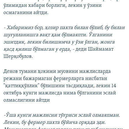
ўлимидан хабари борлиги, лекин у ўзини
осмаганини айтди.
- Хабаримиз бор, ҳозир пахта билан бўлиб, бу билан
шуғулланишга вақт ҳам бўлмаяпти. Ўлганини
эшитдик, лекин билишимча у ўзи ўлган, жонга
қасд қилиш бўлмаган у ерда, -
деди Шаймамат
Шерқобулов.
Денов тумани ҳокими муовини мажлисларда
режани бажармаган фермерларга нисбатан
"қаттиққўллик" бўлишини тасдиқлади, лекин 14
октябрь кунги мажлисда нима бўлганини эслай
олмаслигини айтди
-Ўша кунги мажлисни тўғриси эслай олмаяпман.
Лекин, бу фермер пахта бўйича орқада эди.