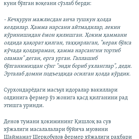
куни бўлган воқеани сўзлаб берди:
- Кечқурун мажлисдан анча тушкун ҳолда
келдилар. Ҳамма нарсани айтмадилар, лекин
кўринишидан ёмон қилишган. Ҳоким ҳаммани
олдида ҳақорат қилган, таҳқирлаган, "керак бўлса
кўчада қолдираман, ҳамма нарсангни тортиб
оламан" деган, ерга урган. Гаплашиб
бўлганимиздан сўнг "энди бориб ухланглар", деди.
Эрталаб домни подъездида осилган ҳолда кўрдик.
Сурхондарёдаги масъул идоралар вакиллари
олдинига фермер ўз жонига қасд қилганини рад
этишга уринди.
Денов тумани ҳокимининг Қишлоқ ва сув
хўжалиги масалалалари бўйича муовини
Шаймамат Шерқобулов фермер хўжалиги раҳбари