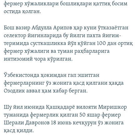
фермер хўжаликлари бошлиқлари қаттиқ босим
остида қолган.
Бош вазир Абдулла Арипов ҳар куни ўтказаётган
селектор йиғинларида бу йилги пахта йиғим-
теримида сусткашликка йўл қўйган 100 дан ортиқ
фермер хўжалиги ва туман раҳбарларига
интизомий чора кўрилган.
Ўзбекистонда ҳокимдан гап эшитган
фермерларнинг ўз жонига қасд қилгани ҳақда
Озодлик аввал ҳам хабар берган.
Шу йил июнида Қашқадарё вилояти Миришкор
туманида фермерлик қилган 50 яшар фермер
Шерали Давронов 18 июнь кечқурун ўз жонига
қасд қилди.