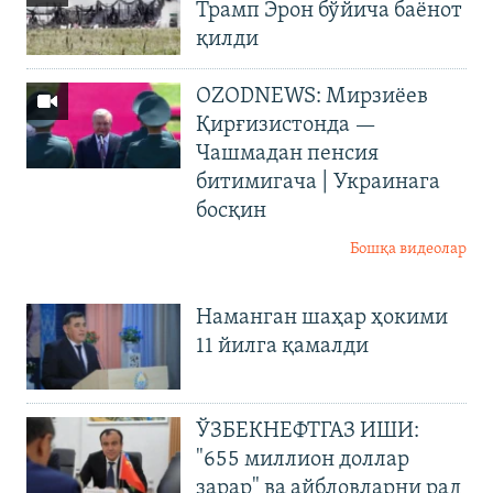
Трамп Эрон бўйича баёнот
қилди
OZODNEWS: Мирзиёев
Қирғизистонда —
Чашмадан пенсия
битимигача | Украинага
босқин
Бошқа видеолар
Наманган шаҳар ҳокими
11 йилга қамалди
ЎЗБЕКНЕФТГАЗ ИШИ:
"655 миллион доллар
зарар" ва айбловларни рад