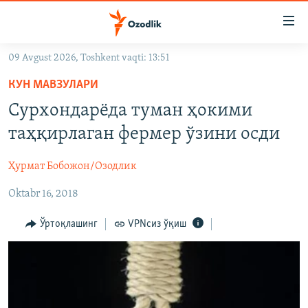
Линклар
Бош
мавзуларга
09 Avgust 2026, Toshkent vaqti: 13:51
ўтинг
OZODLIK SURISHTIRUVLARI
Асосий
КУН МАВЗУЛАРИ
OZODVIDEO
навигацияга
Сурхондарёда туман ҳокими
ўтинг
OZODARXIV
таҳқирлаган фермер ўзини осди
Қидиришга
ўтинг
На русском
Ҳурмат Бобожон/Озодлик
Oktabr 16, 2018
ИЖТИМОИЙ ТАРМОҚЛАР
Ўртоқлашинг
VPNсиз ўқиш
Озодлик бошқа тилларда