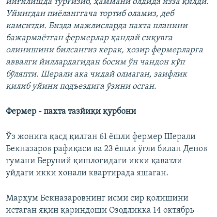
йиғилишда турғизиб, ҳаммани олдида изза қилди.
Уйингдан пиёланггача тортиб оламиз, деб
камситди. Бизда мажлисларда пахта планини
бажармаётган фермерлар қандай сиқувга
олинишини билсангиз керак, ҳозир фермерларга
аввалги йиллардагидан босим ўн чандон кўп
бўляпти. Шерали ака чидай олмаган, заифлик
қилиб уйини подъездига ўзини осган.
Фермер - пахта тазйиқи қурбони
Ўз жонига қасд қилган 61 ёшли фермер Шерали
Бекназаров​ рафиқаси ва 23 ёшли ўғли билан Денов
тумани Беруний қишлоғидаги икки қаватли
уйдаги икки хонали квартирада яшаган.
Марҳум Бекназаровнинг исми сир қолишини
истаган яқин қариндоши Озодликка 14 октябрь