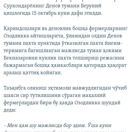
Сурхондарёнинг Денов тумани Беруний
қишлоғида 15 октябрь куни дафн этилди.
Қариндошлари ва деновлик бошқа фермерларнинг
Озодликка айтишларича, ўлимидан олдин Денов
тумани пахта пунктида ўтказилган пахта йиғим-
теримига бағишланган мажлисда туман ҳокими
Бекназаровни кунлик пахта топшириш режасини
бажармаган бошқа ҳамкасблари қаторида ҳақорат
аралаш қаттиқ койиган.
Таъқибга олиниш эҳтимоли мавжудлигидан чўчиб
шахси сир тутилишини сўраган маҳаллий
фермерлардан бири бу ҳақда Озодликка шундай
деди:
- Мен ҳам шу мажлисда бор эдим. Ўша куни