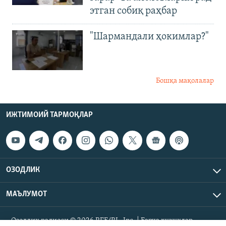
этган собиқ раҳбар
"Шармандали ҳокимлар?"
Бошқа мақолалар
ИЖТИМОИЙ ТАРМОҚЛАР
ОЗОДЛИК
МАЪЛУМОТ
Озодлик радиоси © 2026 RFE/RL, Inc. | Барча ҳуқуқлар