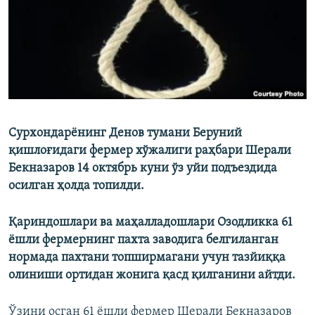
Сурхондарёнинг Денов тумани Беруний
қишлоғидаги фермер хўжалиги раҳбари Шерали
Бекназаров 14 октябрь куни ўз уйи подъездида
осилган ҳолда топилди.
Қариндошлари ва маҳалладошлари Озодликка 61
ёшли фермернинг пахта заводига белгиланган
нормада пахтани топширмагани учун тазйиққа
олиниши ортидан жонига қасд қилганини айтди.
Ўзини осган 61 ёшли фермер Шерали Бекназаров