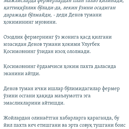
Мажлисларда фермерлардан план талаб қилинади,
қаттиққўллик бўлади-да, лекин ўзини осадиган
даражада бўлмайди, -
деди Денов тумани
ҳокимининг муовини.
Озодлик фермернинг ўз жонига қасд қилгани
юзасидан Денов тумани ҳокими Улуғбек
Қосимовнинг ўзидан изоҳ ололмади.
Қосимовнинг ёрдамчиси ҳоким пахта даласида
эканини айтди.
Денов туман ички ишлар бўлимидагилар фермер
ўзини осгани ҳақида маълумотга эга
эмасликларини айтишди.
Жойлардан олинаётган хабарларга қараганда, бу
йил пахта кеч етишгани ва эрта совуқ тушгани боис