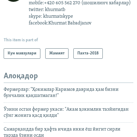
mobile:+420 605 562 270 (шошилинч хабарлар)
twitter: khurmatb
skype: khurmatskype
facebook:Khurmat Babadjanov
This item is part of
Кун мавзулари
Жамият
Пахта-2018
Алоқадор
Фермерлар: "Ҳокимлар Каримов даврида ҳам бизни
бунчалик қақшатмаган!"
Ўзини осган фермер укаси: "Акам ҳокимлик тазйиғидан
сўнг жонига қасд қилди"
Cамарқандда бир ҳафта ичида икки ёш йигит сирли
тарзда ўзини осди