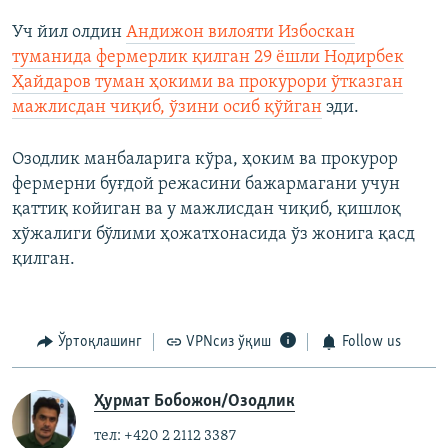
Уч йил олдин
Андижон вилояти Избоскан
туманида фермерлик қилган 29 ёшли Нодирбек
Ҳайдаров туман ҳокими ва прокурори ўтказган
мажлисдан чиқиб, ўзини осиб қўйган
эди.
Озодлик манбаларига кўра, ҳоким ва прокурор
фермерни буғдой режасини бажармагани учун
қаттиқ койиган ва у мажлисдан чиқиб, қишлоқ
хўжалиги бўлими ҳожатхонасида ўз жонига қасд
қилган.
Ўртоқлашинг
VPNсиз ўқиш
Follow us
Ҳурмат Бобожон/Озодлик
тел: +420 2 2112 3387