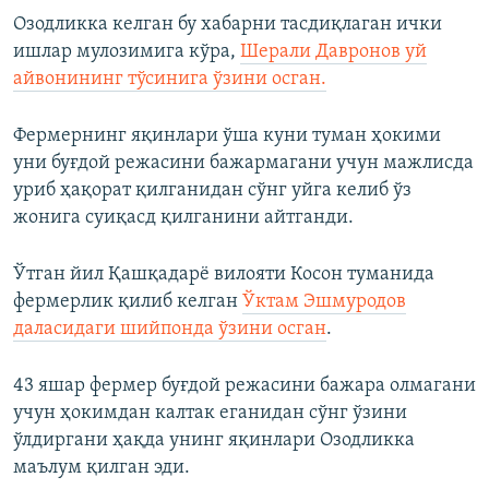
Озодликка келган бу хабарни тасдиқлаган ички
ишлар мулозимига кўра,
Шерали Давронов уй
айвонининг тўсинига ўзини осган.
Фермернинг яқинлари ўша куни туман ҳокими
уни буғдой режасини бажармагани учун мажлисда
уриб ҳақорат қилганидан сўнг уйга келиб ўз
жонига суиқасд қилганини айтганди.
Ўтган йил Қашқадарё вилояти Косон туманида
фермерлик қилиб келган
Ўктам Эшмуродов
даласидаги шийпонда ўзини осган
.
43 яшар фермер буғдой режасини бажара олмагани
учун ҳокимдан калтак еганидан сўнг ўзини
ўлдиргани ҳақда унинг яқинлари Озодликка
маълум қилган эди.