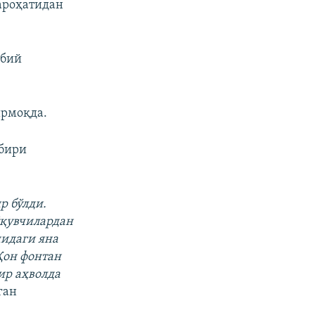
ароҳатидан
ббий
ирмоқда.
 бири
р бўлди.
ўқувчилардан
нидаги яна
Қон фонтан
ир аҳволда
ган