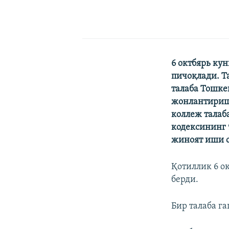
6 октбярь ку
пичоқлади. Т
талаба Тошк
жонлантириш
коллеж талаб
кодексининг 
жиноят иши 
Қотиллик 6 о
берди.
Бир талаба г