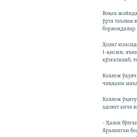
Воқеа жойида
ўрта таълим 
бормоқдалар.
Ҳолат юзасид
1-қисми, яън
қўзғатилиб, 
Коллеж ўқувч
чиққани маъл
Коллеж ўқиту
адоват анча в
- Ҳалок бўлга
Яраланган бо