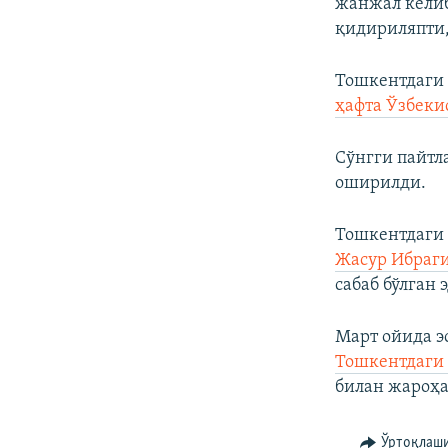
жанжал келиб
қидириляпти,
Тошкентдаги 
ҳафта Ўзбеки
Сўнгги пайтл
оширилди.
Тошкентдаг
Жасур Ибраг
сабаб бўлган 
Март ойида э
Тошкентдаги
билан жароҳа
Ўртоқлаш