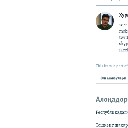
Ҳур
тел:
mob
twit
skyp
face
This item is part of
Кун мавзулари
Алоқадор
Республикадаги
Тошкент шаҳар