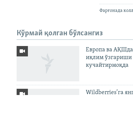
Фарғонада кол
На русском
Кўрмай қолган бўлсангиз
ИЖТИМОИЙ ТАРМОҚЛАР
Европа ва АҚШда
иқлим ўзгариши 
кучайтирмоқда
Озодлик бошқа тилларда
Wildberries’га ян
бўйича баёнот қ