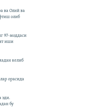
а ва Олий ва
фтиш олиб
г 97-моддаси
ят иши
мадан келиб
лар орасида
 эди.
адан бу