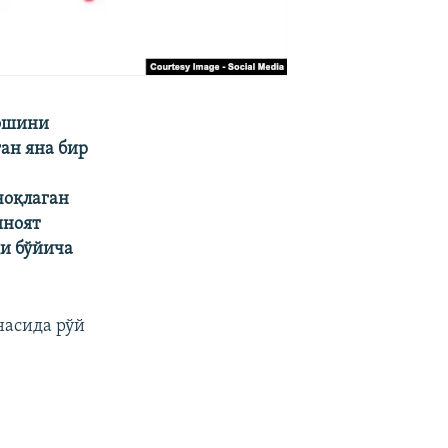
дошини
ан яна бир
чоқлаган
иноят
ди бўйича
насида рўй