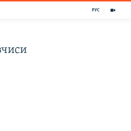
РУС
вчиси