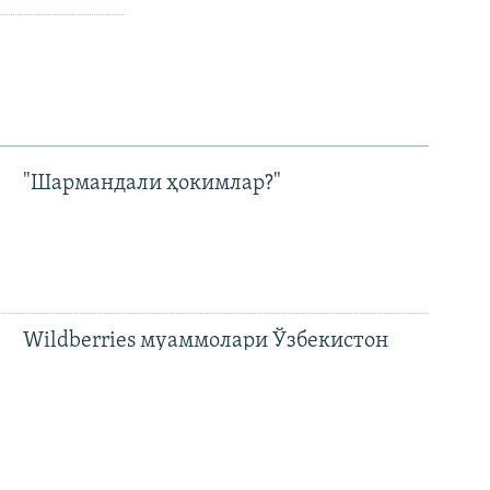
"Шармандали ҳокимлар?"
Wildberries муаммолари Ўзбекистон
ҳукумати даражасига чиқди