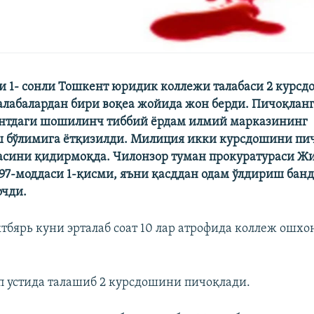
ни 1- сонли Тошкент юридик коллежи талабаси 2 курс
алабалардан бири воқеа жойида жон берди. Пичоқланг
ентдаги шошилинч тиббий ёрдам илмий марказининг
 бўлимига ётқизилди. Милиция икки курсдошини пи
асини қидирмоқда. Чилонзор туман прокуратураси Ж
97-моддаси 1-қисми, яъни қасддан одам ўлдириш бан
очди.
ктбярь куни эрталаб соат 10 лар атрофида коллеж ошхо
ап устида талашиб 2 курсдошини пичоқлади.