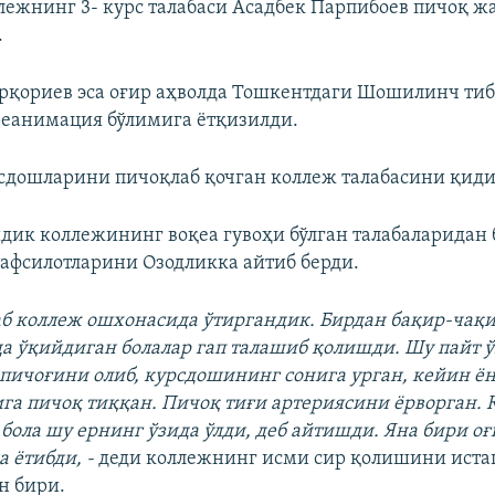
лежнинг 3- курс талабаси Асадбек Парпибоев пичоқ ж
.
рқориев эса оғир аҳволда Тошкентдаги Шошилинч ти
еанимация бўлимига ётқизилди.
дошларини пичоқлаб қочган коллеж талабасини қид
ик коллежининг воқеа гувоҳи бўлган талабаларидан
афсилотларини Озодликка айтиб берди.
лаб коллеж ошхонасида ўтиргандик. Бирдан бақир-чақи
а ўқийдиган болалар гап талашиб қолишди. Шу пайт 
пичоғини олиб, курсдошининг сонига урган, кейин ё
га пичоқ тиққан. Пичоқ тиғи артериясини ёрворган. 
 бола шу ернинг ўзида ўлди, деб айтишди. Яна бири оғ
 ётибди, -
деди коллежнинг исми сир қолишини иста
н бири.