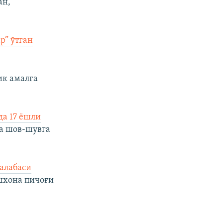
ан,
р” ўтган
ик амалга
а 17 ёшли
а шов-шувга
талабаси
шхона пичоғи