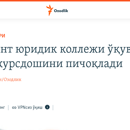
РИ
нт юридик коллежи ўқу
курсдошини пичоқлади
н/Озодлик
инг
VPNсиз ўқиш