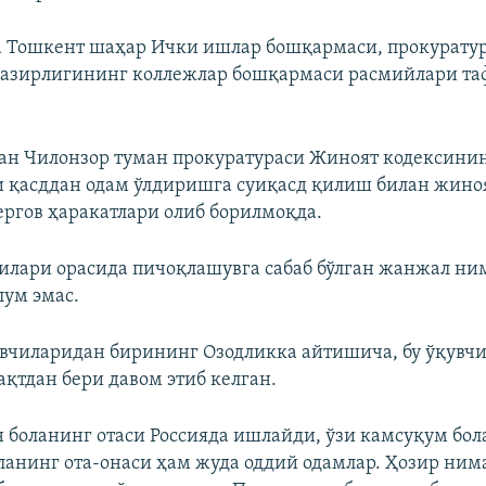
 Тошкент шаҳар Ички ишлар бошқармаси, прокуратур
вазирлигининг коллежлар бошқармаси расмийлари та
ан Чилонзор туман прокуратураси Жиноят кодексинин
и қасддан одам ўлдиришга суиқасд қилиш билан жино
тергов ҳаракатлари олиб борилмоқда.
илари орасида пичоқлашувга сабаб бўлган жанжал ни
ум эмас.
вчиларидан бирининг Озодликка айтишича, бу ўқувчи
ақтдан бери давом этиб келган.
н боланинг отаси Россияда ишлайди, ўзи камсуқум бола
ланинг ота-онаси ҳам жуда оддий одамлар. Ҳозир ним