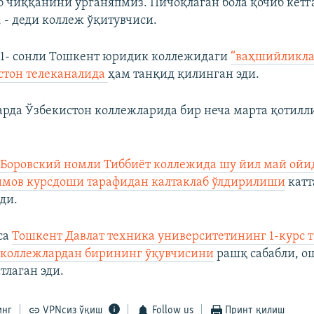
 чиққанини ўрганяпмиз. Пичоқлаган бола қочиб кетг
 - деди коллеж ўқитувчиси.
1- сонли Тошкент юридик коллежидаги
“ваҳшийликла
стон телеканалида
ҳам танқид қилинган эди.
арда Ўзбекистон коллежларида бир неча марта қотилл
и
Боровский номли Тиббиёт коллежида шу йил май ойид
имов курсдоши тарафидан калтаклаб ўлдирилиши
катт
эди.
са
Тошкент Давлат техника университетининг 1-курс 
 коллежлардан бирининг ўқувчисини
рашқ сабабли, о
тлаган эди.
инг
VPNсиз ўқиш
Follow us
Принт қилиш