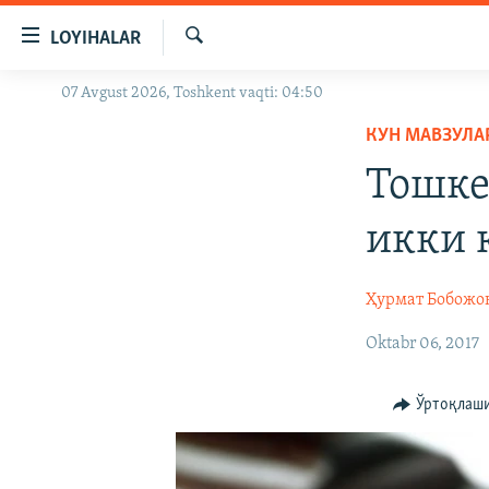
Линклар
LOYIHALAR
Бош
мавзуларга
Излаш
07 Avgust 2026, Toshkent vaqti: 04:50
OZODLIK SURISHTIRUVLARI
ўтинг
Асосий
КУН МАВЗУЛА
OZODVIDEO
навигацияга
Тошке
OZODARXIV
ўтинг
Қидиришга
икки 
ўтинг
Ҳурмат Бобожо
Oktabr 06, 2017
Ўртоқлаш