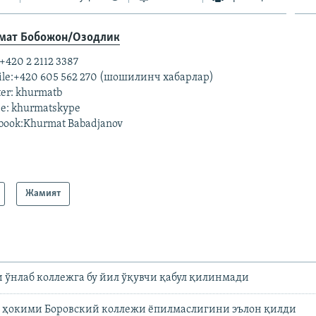
мат Бобожон/Озодлик
 +420 2 2112 3387
ile:+420 605 562 270 (шошилинч хабарлар)
ter: khurmatb
e: khurmatskype
book:Khurmat Babadjanov
Жамият
 ўнлаб коллежга бу йил ўқувчи қабул қилинмади
 ҳокими Боровский коллежи ëпилмаслигини эълон қилди