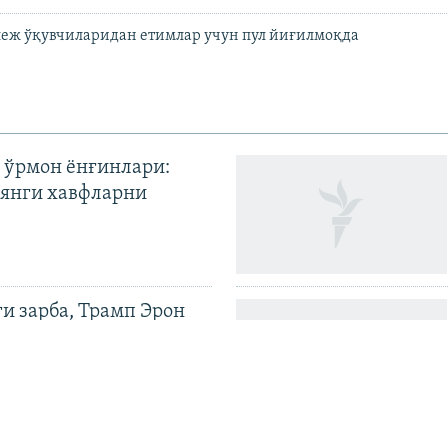
леж ўқувчиларидан етимлар учун пул йиғилмоқда
 ўрмон ёнғинлари:
янги хавфларни
ги зарба, Трамп Эрон
илди