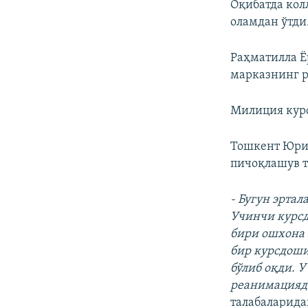
Оқибатда кол
оламдан ўтди
Раҳматилла Ё
марказнинг р
Милиция курс
Тошкент Юрид
пичоқлашув т
- Бугун эрта
Учинчи курсд
бири ошхона 
бир курсдоши
бўлиб оқди. У
реанимацияда
талабаларида