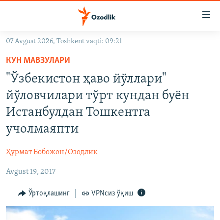
Линклар
Бош
мавзуларга
07 Avgust 2026, Toshkent vaqti: 09:21
ўтинг
OZODLIK SURISHTIRUVLARI
Асосий
КУН МАВЗУЛАРИ
OZODVIDEO
навигацияга
"Ўзбекистон ҳаво йўллари"
ўтинг
OZODARXIV
йўловчилари тўрт кундан буён
Қидиришга
ўтинг
Истанбулдан Тошкентга
На русском
учолмаяпти
ИЖТИМОИЙ ТАРМОҚЛАР
Ҳурмат Бобожон/Озодлик
Avgust 19, 2017
Ўртоқлашинг
VPNсиз ўқиш
Озодлик бошқа тилларда