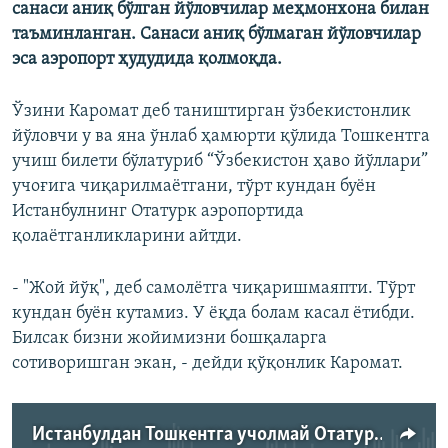
санаси аниқ бўлган йўловчилар меҳмонхона билан
таъминланган. Санаси аниқ бўлмаган йўловчилар
эса аэропорт ҳудудида қолмоқда.
Ўзини Каромат деб таништирган ўзбекистонлик
йўловчи у ва яна ўнлаб ҳамюрти қўлида Тошкентга
учиш билети бўлатуриб “Ўзбекистон ҳаво йўллари”
учоғига чиқарилмаётгани, тўрт кундан буён
Истанбулнинг Отатурк аэропортида
қолаётганликларини айтди.
- "Жой йўқ", деб самолётга чиқаришмаяпти. Тўрт
кундан буён кутамиз. У ёқда болам касал ётибди.
Билсак бизни жойимизни бошқаларга
сотиворишган экан, - дейди қўқонлик Каромат.
Истанбулдан Тошкентга учолмай Отатурк аэропортида қолиб кетган йўловчи Каромат билан суҳбат.