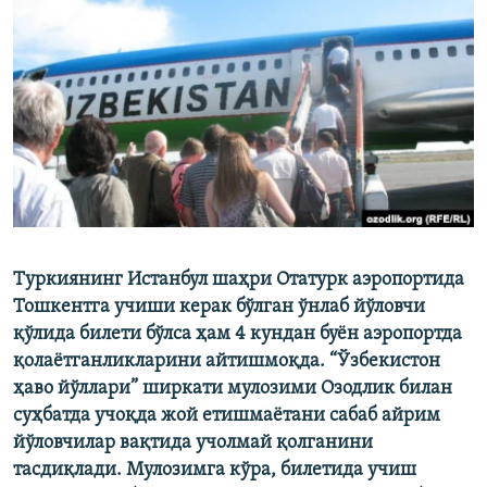
Туркиянинг Истанбул шаҳри Отатурк аэропортида
Тошкентга учиши керак бўлган ўнлаб йўловчи
қўлида билети бўлса ҳам 4 кундан буён аэропортда
қолаётганликларини айтишмоқда. “Ўзбекистон
ҳаво йўллари” ширкати мулозими Озодлик билан
суҳбатда учоқда жой етишмаётани сабаб айрим
йўловчилар вақтида учолмай қолганини
тасдиқлади. Мулозимга кўра, билетида учиш