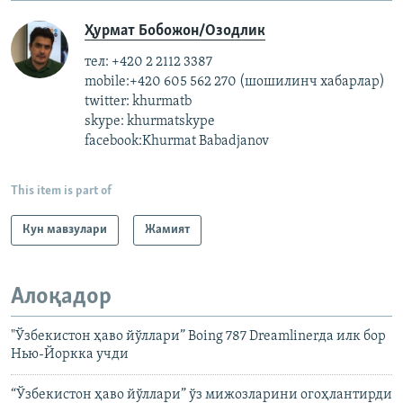
Ҳурмат Бобожон/Озодлик
тел: +420 2 2112 3387
mobile:+420 605 562 270 (шошилинч хабарлар)
twitter: khurmatb
skype: khurmatskype
facebook:Khurmat Babadjanov
This item is part of
Кун мавзулари
Жамият
Алоқадор
"Ўзбекистон ҳаво йўллари” Boing 787 Dreamlinerда илк бор
Нью-Йоркка учди
“Ўзбекистон ҳаво йўллари” ўз мижозларини огоҳлантирди