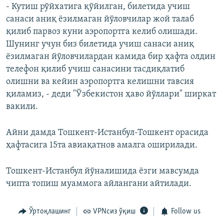
- Кутиш рўйхатига қўйилган, билетида учиш
санаси аниқ ёзилмаган йўловчилар жой талаб
қилиб парвоз куни аэропортга келиб олишади.
Шунинг учун биз билетида учиш санаси аниқ
ёзилмаган йўловчилардан камида бир ҳафта олдин
телефон қилиб учиш санасини тасдиқлатиб
олишни ва кейин аэропортга келишни тавсия
қиламиз, - деди "Ўзбекистон ҳаво йўллари" ширкат
вакили.
Айни дамда Тошкент-Истанбул-Тошкент орасида
ҳафтасига 15та авиақатнов амалга оширилади.
Тошкент-Истанбул йўналишида ёзги мавсумда
чипта топиш муаммога айлангани айтилади.
Ўртоқлашинг
VPNсиз ўқиш
Follow us