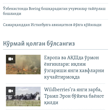
Ўзбекистонда Boeing бошқарадиган учувчилар тайёрлаш
бошланди
Самарқанддан Истанбулга авиақатнов йўлга қўйилади
Кўрмай қолган бўлсангиз
Европа ва АҚШда ўрмон
ёнғинлари: иқлим
ўзгариши янги хавфларни
кучайтирмоқда
Wildberries’га янги зарба,
Трамп Эрон бўйича баёнот
қилди