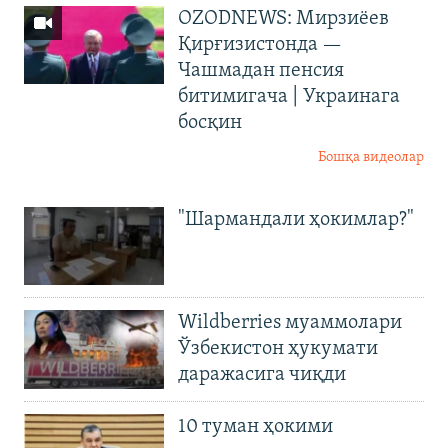
OZODNEWS: Мирзиёев
Қирғизистонда —
Чашмадан пенсия
битимигача | Украинага
босқин
Бошқа видеолар
"Шармандали ҳокимлар?"
Wildberries муаммолари
Ўзбекистон ҳукумати
даражасига чиқди
10 туман ҳокими