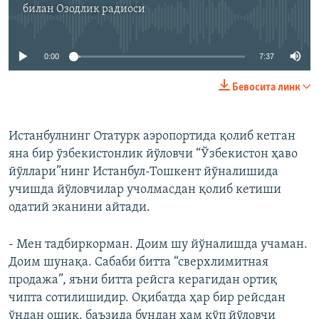
билан
Озодлик радиоси
Айни дамда медиа-манба мавжуд эмас
0:00
7:37
Бевосита линк
Истанбулнинг Отатурк аэропортида қолиб кетган
яна бир ўзбекистонлик йўловчи “Ўзбекистон ҳаво
йўллари”нинг Истанбул-Тошкент йўналишида
учишда йўловчилар учолмасдан қолиб кетиши
одатий эканини айтади.
- Мен тадбиркорман. Доим шу йўналишда учаман.
Доим шунақа. Сабаби битта “сверхлимитная
продажа”, яъни битта рейсга керагидан ортиқ
чипта сотилишидир. Оқибатда ҳар бир рейсдан
ўндан ошиқ, баъзида бундан ҳам кўп йўловчи