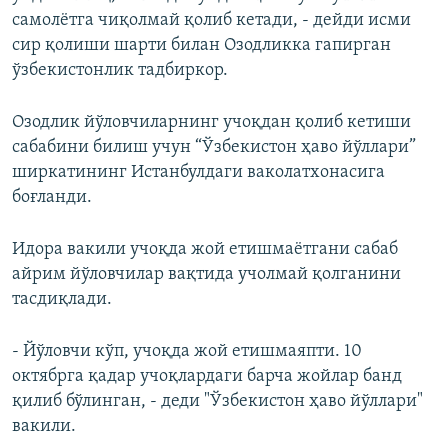
самолётга чиқолмай қолиб кетади, - дейди исми
сир қолиши шарти билан Озодликка гапирган
ўзбекистонлик тадбиркор.
Озодлик йўловчиларнинг учоқдан қолиб кетиши
сабабини билиш учун “Ўзбекистон ҳаво йўллари”
ширкатининг Истанбулдаги ваколатхонасига
боғланди.
Идора вакили учоқда жой етишмаётгани сабаб
айрим йўловчилар вақтида учолмай қолганини
тасдиқлади.
- Йўловчи кўп, учоқда жой етишмаяпти. 10
октябрга қадар учоқлардаги барча жойлар банд
қилиб бўлинган, - деди "Ўзбекистон ҳаво йўллари"
вакили.