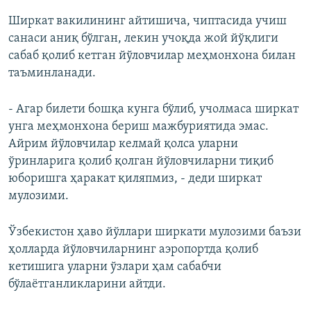
Ширкат вакилининг айтишича, чиптасида учиш
санаси аниқ бўлган, лекин учоқда жой йўқлиги
сабаб қолиб кетган йўловчилар меҳмонхона билан
таъминланади.
- Агар билети бошқа кунга бўлиб, учолмаса ширкат
унга меҳмонхона бериш мажбуриятида эмас.
Айрим йўловчилар келмай қолса уларни
ўринларига қолиб қолган йўловчиларни тиқиб
юборишга ҳаракат қиляпмиз, - деди ширкат
мулозими.
Ўзбекистон ҳаво йўллари ширкати мулозими баъзи
ҳолларда йўловчиларнинг аэропортда қолиб
кетишига уларни ўзлари ҳам сабабчи
бўлаётганликларини айтди.