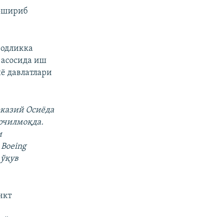
 ошириб
зодликка
 асосида иш
иë давлатлари
рказий Осиëда
 очилмоқда.
и
 Boeing
 ўқув
нкт