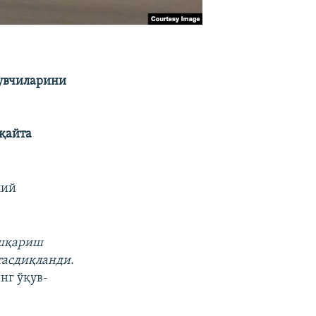
чувчиларини
қайта
лий
ошқариш
тасдиқланди.
нг ўқув-