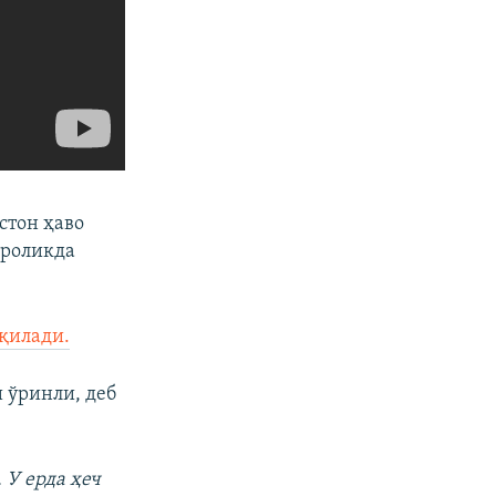
стон ҳаво
ороликда
қилади.
 ўринли, деб
 У ерда ҳеч