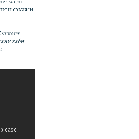
 айтмаган
нинг савияси
Тошкент
гани каби
а