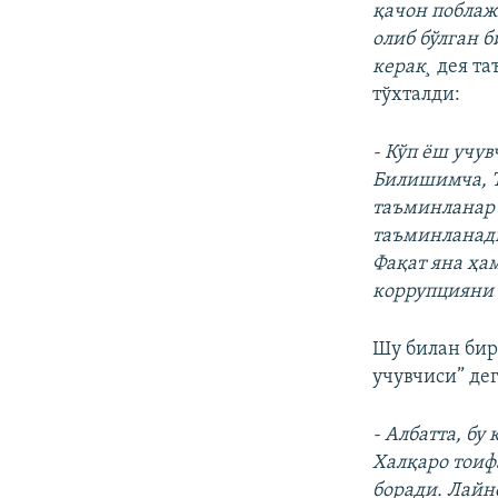
қачон поблаж
олиб бўлган 
керак¸
дея та
тўхталди:
- Кўп ëш учув
Билишимча, Т
таъминланар 
таъминланади
Фақат яна ҳа
коррупцияни
Шу билан бир
учувчиси” де
- Албатта, б
Халқаро тоиф
боради. Лайн