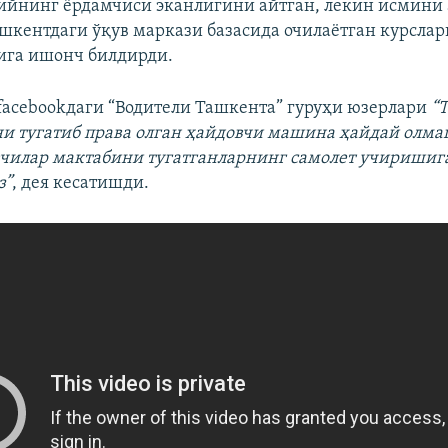
йнинг ëрдамчиси эканлигини айтган, лекин исмини
шкентдаги ўқув маркази базасида очилаëтган курслар
ига ишонч билдирди.
facebookдаги “Водители Ташкента” гуруҳи юзерлари
“
и тугатиб права олган ҳайдовчи машина ҳайдай олма
чилар мактабини тугатганларнинг самолет учиришиг
з”
, дея кесатишди.