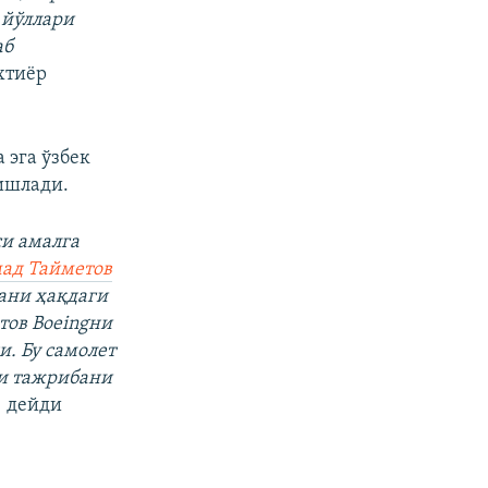
 йўллари
аб
хтиëр
 эга ўзбек
ишлади.
си амалга
ад Тайметов
ани ҳақдаги
тов Boeingни
и. Бу самолет
ги тажрибани
¸
дейди