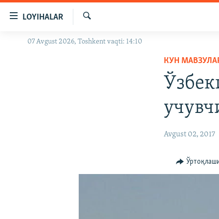
Линклар
LOYIHALAR
Бош
мавзуларга
Излаш
07 Avgust 2026, Toshkent vaqti: 14:10
OZODLIK SURISHTIRUVLARI
ўтинг
Асосий
КУН МАВЗУЛА
OZODVIDEO
навигацияга
Ўзбек
OZODARXIV
ўтинг
Қидиришга
учувч
ўтинг
Avgust 02, 2017
Ўртоқлаш