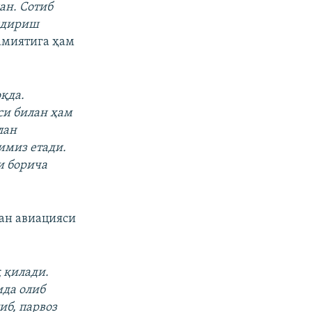
ан. Сотиб
ўндириш
амиятига ҳам
оқда.
си билан ҳам
лан
имиз етади.
и борича
дан авиацияси
 қилади.
ида олиб
иб, парвоз