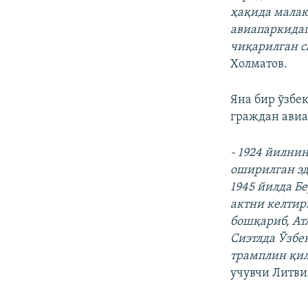
ҳақида малак
авиапаркидаги
чиқарилган с
Холматов.
Яна бир ўзбе
граждан авиа
- 1924 йилни
оширилган эд
1945 йилда Б
актни келтир
бошқариб, Атл
Сиэтлда Ўзбе
трамплин қил
учувчи Литви