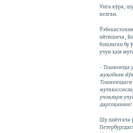
Унга кўра¸ ш
келган.
Ўзбекистонли
айтишича¸ Бо
бошлаган бу 
учун ҳам мут
- Тошкентда 
муқобили йўқ
Тошкентдаги 
мутахассисла
учоқлари учу
даргоҳининг
Шу пайтгача 
Петербургдаг