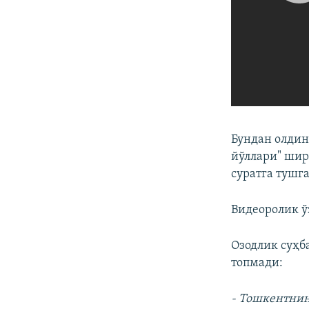
Бундан олдин
йўллари" шир
суратга тушга
Видеоролик ў
Озодлик суҳб
топмади:
- Тошкентнин