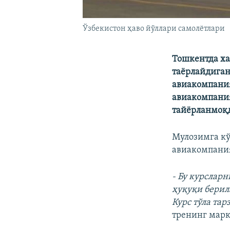
Ўзбекистон ҳаво йўллари самолëтлари
Тошкентда ха
таëрлайдиган
авиакомпания
авиакомпания
тайëрланмоқ
Мулозимга кў
авиакомпания
- Бу курслар
ҳуқуқи берил
Курс тўла та
тренинг марк