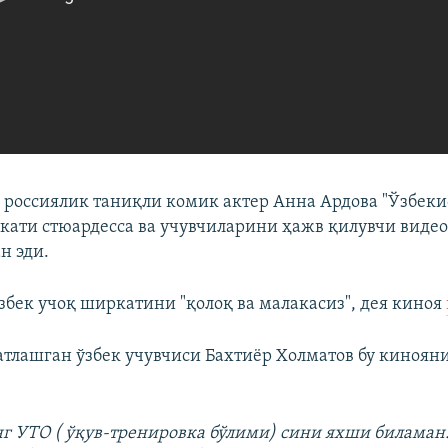
 россиялик таниқли комик актер Анна Ардова "Ўзбеки
кати стюардесса ва учувчиларини ҳажв қилувчи виде
н эди.
збек учоқ ширкатини "қолоқ ва малакасиз", дея киноя
атлашган ўзбек учувчиси Бахтиëр Холматов бу кинояни
г УТО ( ўқув-тренировка бўлими) сини яхши биламан.