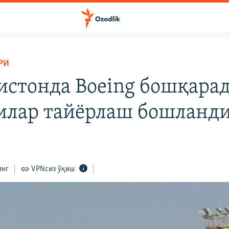
РИ
истонда Boeing бошқара
илар тайёрлаш бошланд
инг
VPNсиз ўқиш