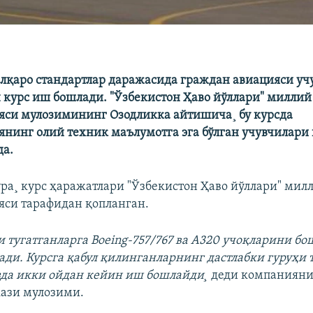
лқаро стандартлар даражасида граждан авиацияси у
 курс иш бошлади. "Ўзбекистон Ҳаво йўллари" миллий
си мулозимининг Озодликка айтишича¸ бу курсда
нинг олий техник маълумотга эга бўлган учувчилари 
да.
ра¸ курс ҳаражатлари "Ўзбекистон Ҳаво йўллари" мил
си тарафидан қопланган.
ни тугатганларга Boeing-757/767 ва А320 учоқларини б
ади. Курсга қабул қилинганларнинг дастлабки гуруҳи 
рзда икки ойдан кейин иш бошлайди¸
деди компанияни
ази мулозими.