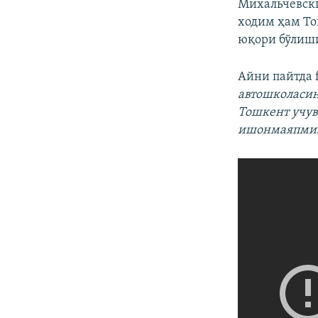
Михальчевски
ходим ҳам То
юқори бўлиш
Айни пайтда 
автошколасин
Тошкент учув
ишонмаяпми