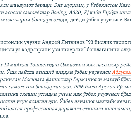
али маълумот беради. Энг муҳими, у Ўзбекистон Ҳаво
 асосий самолётлар Boeing¸ А320¸ RJ каби Ғарбда ишл
амолетларни бошқара олади¸
дейди ўзбек учувчиси Ба
кистонлик учувчи Андрей Литвинов “93 йиллик тарихга
цияси ўз кадрларини ўзи тайëрлай” бошлаганини олқ
нг 12 майида Тошкентдан Олмаотага илк пассажир рей
и. Ўша пайтда етишиб чиққан ўзбек учувчиси
Абдусам
ерлиндан Москвага фашистлар Германияси мағлуб бўлг
ган самолетни бошқарган эди. 1996 йили Арслон Рўзма
антика океани устидан учган илк ўзбек учувчиси бўлд
кистон учун ясалган эди. Ўзбек авиация мактаби кеча
иб юксак профессионал даражага етишига ишонаман
нов.