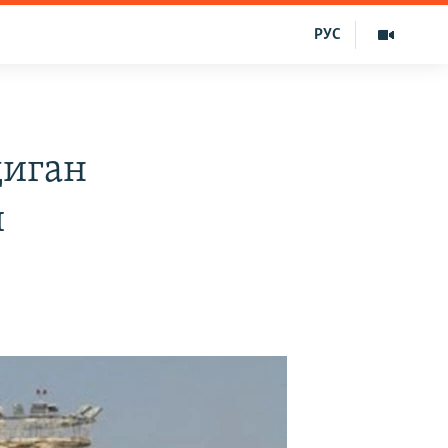
РУС
диган
и