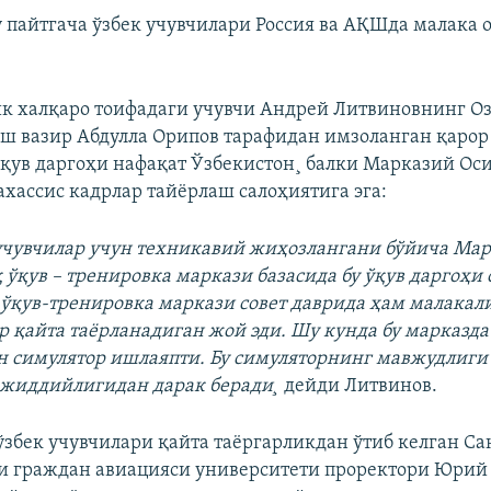
у пайтгача ўзбек учувчилари Россия ва АҚШда малака
к халқаро тоифадаги учувчи Андрей Литвиновнинг О
ш вазир Абдулла Орипов тарафидан имзоланган қарор
ўқув даргоҳи нафақат Ўзбекистон¸ балки Марказий Ос
ахассис кадрлар тайëрлаш салоҳиятига эга:
учувчилар учун техникавий жиҳозлангани бўйича Ма
 ўқув – тренировка маркази базасида бу ўқув даргоҳи
ўқув-тренировка маркази совет даврида ҳам малакал
р қайта таëрланадиган жой эди. Шу кунда бу марказда
н симулятор ишлаяпти. Бу симуляторнинг мавжудлиги
 жиддийлигидан дарак беради¸
дейди Литвинов.
ўзбек учувчилари қайта таëргарликдан ўтиб келган Са
и граждан авиацияси университети проректори Юрий