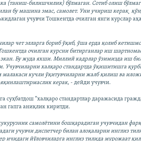
ка (таниш-билишчилик) бўлмаган. Сотиб олиш бўлмаг
билан бу машина эмас, самолет. Уни учириш керак¸ қ
ъкидлаган учувчи Тошкентда очилган янги курслар аҳ
чилар чет элларга бориб ўқиб, ўша ерда қолиб кетишм
ошкентда очилган курсни битирганлар иш шартнома
экан. Бу жуда яхши. Миллий кадрлар ўзимизда иш би
. Учувчиларни халқаро стандартда ўқишитишга қурб
м малакаси кучли ўқитувчиларни жалб қилиш ва илож
 яқинлаштирмаслик керак,
- дейди учувчи.
га суҳбатдош “халқаро стандартлар даражасида граж
ган гапга аниқлик киритди.
у кукурузник самолётини бошқарадиган учувчидан фарқ
адаги учувчи диспетчер билан алоқаларни инглиз тил
ер ичидаги йўловчиларга инглиз тилида мурожаат қил