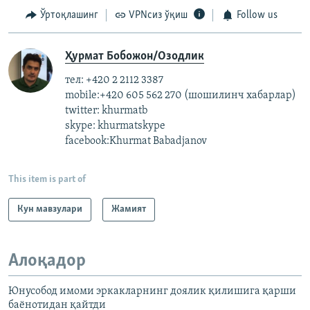
Ўртоқлашинг
VPNсиз ўқиш
Follow us
Ҳурмат Бобожон/Озодлик
тел: +420 2 2112 3387
mobile:+420 605 562 270 (шошилинч хабарлар)
twitter: khurmatb
skype: khurmatskype
facebook:Khurmat Babadjanov
This item is part of
Кун мавзулари
Жамият
Алоқадор
Юнусобод имоми эркакларнинг доялик қилишига қарши
баëнотидан қайтди