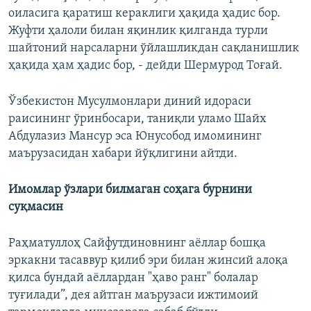
оиласига қаратиш кераклиги ҳақида ҳадис бор.
Жуфти ҳалоли билан яқинлик қилганда турли
шайтоний нарсаларни ўйлашликдан сақланишлик
ҳақида ҳам ҳадис бор, - дейди Шермурод Тоғай.
Ўзбекистон Мусулмонлари диний идораси
раисининг ўринбосари, таниқли уламо Шайх
Абдулазиз Мансур эса Юнусобод имомининг
маърузасидан хабари йўқлигини айтди.
Имомлар ўзлари билмаган соҳага бурнини
суқмасин
Раҳматуллоҳ Сайфутдиновнинг аёллар бошқа
эркакни тасаввур қилиб эри билан жинсий алоқа
қилса бундай аёллардан "ҳаво ранг" болалар
туғилади”, дея айтган маърузаси ижтимоий