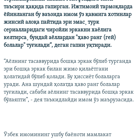
таъсири ҳақида гапирган. Ижтимоий тармоқларда
ëйинланган бу ваъзида имом ўз қавмига хотинлар
жинсий алоқа пайтида эри эмас¸ турк
сериалларидаги чиройли эркакни хаëлига
келтирса¸ бундай аёллардан "ҳаво ранг (гей)
болалар" туғилади”, деган гапни уқтиради.
“Аёлнинг тасаввурида бошқа эркак бўлиб турганда
эри бошқа эркак билан жимо қилаётгани
ҳолатидай бўлиб қолади. Бу ҳиссиёт болаларга
уради. Ана шундай ҳолатда ҳаво ранг болалар
туғилади, сабаби аёлнинг тасаввурида бошқа эркак
бўлаяпти”, - дея таъкидлайди имом ўз маърузасида.
Ўзбек имомининг ушбу баёноти мамлакат