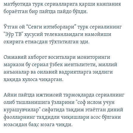
матбуотида турк сериалларига қарши кампания
бораётган бир пайтда пайдо бўлди.
Ўтган ой “Севги изтиборлари” турк сериалининг
"Зўр ТВ" хусусий телеканлаидаги намойиши
охирига етмасдан тўхтатилган эди.
Оммавий ахборот воситалари мониторинги
маркази бу сериал ўзбек менталитети, миллий
анъаналар ва оилавий вадриятларга зидлиги
ҳақида хулоса чиқарган.
Айни пайтда ижтимоий тармоқларда сериалнинг
олиб ташланишига ўзларини "соф ислом учун
курашувчилар" сифатида тақдим этаëтган диний
фаолларнинг таҳдидли чиқишлари асос бўлгани
юзасидан баҳс юзага чиқди.