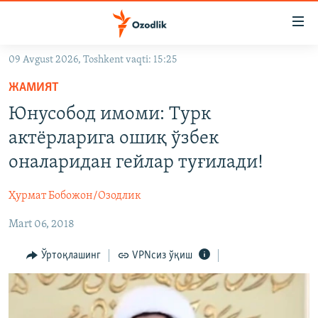
Линклар
Бош
мавзуларга
09 Avgust 2026, Toshkent vaqti: 15:25
ўтинг
OZODLIK SURISHTIRUVLARI
Асосий
ЖАМИЯТ
OZODVIDEO
навигацияга
Юнусобод имоми: Турк
ўтинг
OZODARXIV
актёрларига ошиқ ўзбек
Қидиришга
ўтинг
оналаридан гейлар туғилади!
На русском
Ҳурмат Бобожон/Озодлик
ИЖТИМОИЙ ТАРМОҚЛАР
Mart 06, 2018
Ўртоқлашинг
VPNсиз ўқиш
Озодлик бошқа тилларда