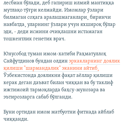
лесбиан бўлади, деб гапириш илмий мантиққа
мутлақо тўғри келмайди. Имомлар ўзлари
билмаган соҳага аралашмаганлари¸ биринчи
навбатда¸ уларнинг ўзлари учун яхшироқ бўлар
эди, - деди исмини очиқлашни истамаган
тошкентлик генетик врач.
Юнусобод туман имом-хатиби Раҳматуллоҳ
Сайфутдинов бундан олдин
эркакларнинг доялик
қилиши "шармандалик" эканини айтиб¸
Ўзбекистонда дояликни фақат аёллар қилиши
керак деган даъват билан чиққан ва бу таклиф
ижтимоий тармоқларда баҳсу-мунозара ва
эътирозларга сабаб бўлганди.
Буни ортидан имом матбуотни фитнада айблаб
чиққанди.