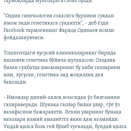
тармоқларда мунозарага сабаб бўлди.
"Олдин гинекология соҳасига бурнини суққан
имом энди генетикага суқаяпти", - деб ёзди
Facebook тармоғининг Фарҳод Одинаев исмли
фойдаланувчиси.
Тошкентдаги хусусий клиникаларнинг бирида
ишловчи генетика бўйича мутахассис Озодлик
билан суҳбатда имомларнинг бу каби гапларини
илм¸ хусусан¸ генетика зид жоҳиллик дея
баҳолади.
- Имомлар диний-ахлоқ юзасидан ўз билганини
гапираверади. Шунақа гаплар билан улар¸ гўë ўз
вазифасини бажараяпти. Лекин уларнинг бунақа
ваъзлари илмий амалиётга яқин ҳам келмайди.
Ундай қилса бола гей бўлиб туғилади, бундай қилса