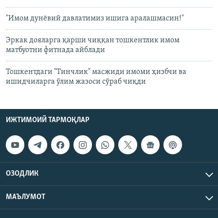
"Имом дунëвий давлатимиз ишига аралашмасин!"
Эркак дояларга қарши чиққан тошкентлик имом
матбуотни фитнада айблади
Тошкентдаги "Тинчлик" масжиди имоми ҳизбчи ва
ишидчиларга ўлим жазоси сўраб чиқди
ИЖТИМОИЙ ТАРМОҚЛАР
ОЗОДЛИК
МАЪЛУМОТ