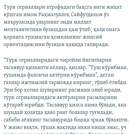
Турк сериаллари атрофидаги баҳсга янги жиҳат
қўшган имом Раҳматуллоҳ Сайфутдинов ўз
маърузасида уларнинг энди миллат
менталитетини бузишдан ҳам ўтиб¸ ҳали онага
қорнига тушмаган ҳомиланинг жинсий
ориентациясини бузиши ҳақида гапиради.
“Турк сериалларидаги чиройли йигитларни
тасаввур қилаяпти аёллар, қизлар. “Туш кўрибман,
тушимда фалончи актёрни кўрибман”, деган
гаплар ижтимоий тармоққа киринг¸ тўлиб ётибди.
Эри бор хотин шуларнинг расмини олиб юради,
турк сериалларидаги актёрларни расмларини
кўтариб юрибди. Тасаввур қилса нима бўлади, ана
шундай ҳолатда ҳаво ранг болалар туғилади,
сабаби аёлнинг тасаввурида бошқа эркак бўлаяпти.
У жимо вақти, тўшак вақтида икки киши эмас, уч