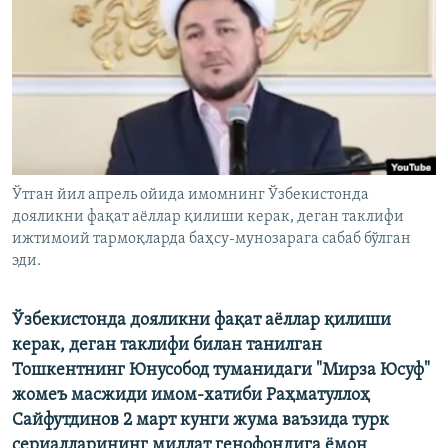
Ўтган йил апрель ойида имомнинг Ўзбекистонда
дояликни фақат аёллар қилиши керак, деган таклифи
ижтимоий тармоқларда баҳсу-мунозарага сабаб бўлган
эди.
Ўзбекистонда дояликни фақат аёллар қилиши
керак, деган таклифи билан танилган
Тошкентнинг Юнусобод туманидаги "Мирза Юсуф"
жомеъ масжиди имом-хатиби Раҳматуллоҳ
Сайфутдинов 2 март кунги жума ваъзида турк
сериалларининг миллат генофондига ёмон