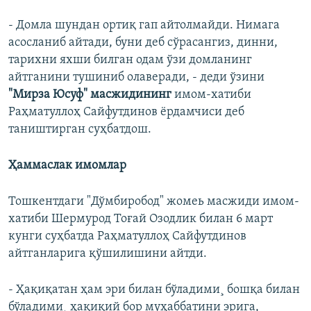
- Домла шундан ортиқ гап айтолмайди. Нимага
асосланиб айтади, буни деб сўрасангиз, динни,
тарихни яхши билган одам ўзи домланинг
айтганини тушиниб олаверади, - деди ўзини
"Мирза Юсуф" масжидининг
имом-хатиби
Раҳматуллоҳ Сайфутдинов ёрдамчиси деб
таништирган суҳбатдош.
Ҳаммаслак имомлар
Тошкентдаги "Дўмбиробод" жомеь масжиди имом-
хатиби Шермурод Тоғай Озодлик билан 6 март
кунги суҳбатда Раҳматуллоҳ Сайфутдинов
айтганларига қўшилишини айтди.
- Ҳақиқатан ҳам эри билан бўладими¸ бошқа билан
бўладими¸ ҳақиқий бор муҳаббатини эрига,