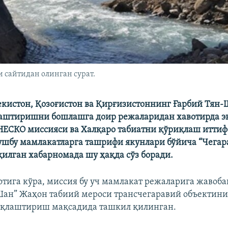
и сайтидан олинган сурат.
истон, Қозоғистон ва Қирғизистоннинг Ғарбий Тян-
лаштиришни бошлашга доир режаларидан хавотирда 
ЕСКО миссияси ва Халқаро табиатни қўриқлаш итти
шбу мамлакатларга ташрифи якунлари бўйича “Чегара
қилган хабарномада шу ҳақда сўз боради.
тига кўра, миссия бу уч мамлакат режаларига жавоба
Шан” Жаҳон табиий мероси трансчегаравий объектин
иқлаштириш мақсадида ташкил қилинган.