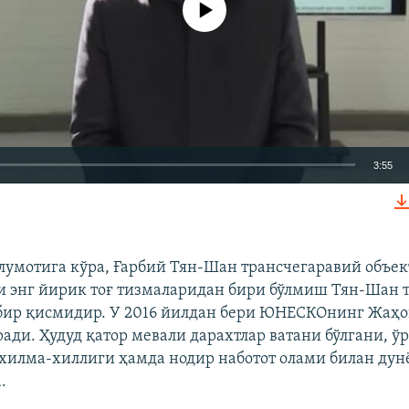
3:55
КИРИТИШ (EMBED)
мотига кўра, Ғарбий Тян-Шан трансчегаравий объект
и энг йирик тоғ тизмаларидан бири бўлмиш Тян-Шан т
бир қисмидир. У 2016 йилдан бери ЮНЕСКОнинг Жаҳо
Auto
240p
360p
480p
ради. Ҳудуд қатор мевали дарахтлар ватани бўлгани, ў
хилма-хиллиги ҳамда нодир наботот олами билан дун
720p
1080p
.