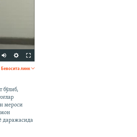
Auto
240p
Бевосита линк
УЛАШИШ
360p
480p
 бўлиб,
оғлар
720p
н мероси
1080p
рмон
ё даражасида
px
Кенглиги