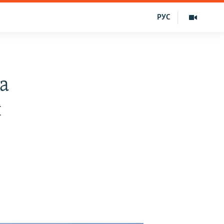
РУС
а
н