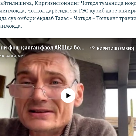
айтилишича, Қирғизистоннинг Чотқол туманида ноқо
олинмоқда, Чотқол дарёсида эса ГЭС қуриб дарё қайир
да сув омбори ёқалаб Талас – Чотқол – Тошкент транз
анмоқда.
Шоввозсойни фош қилган фаол АҚШда бошпана изламоқда
КИРИТИШ (EMBED)
ик радиоси
Айни дамда медиа-манба мавжуд эмас