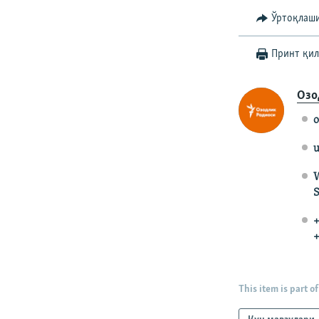
Ўртоқлаш
Принт қи
Озо
o
u
W
S
+
+
This item is part of