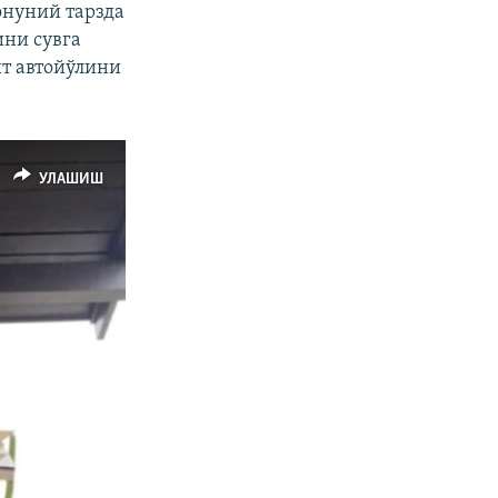
нуний тарзда
ини сувга
ит автойўлини
УЛАШИШ