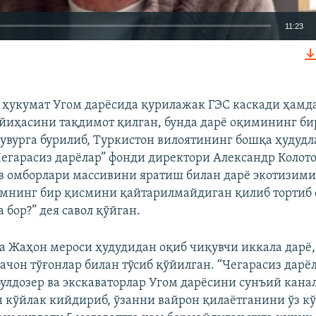
11:23
КИРИТИШ (EMBED)
 ҳукумат Угом дарёсида қурилажак ГЭС каскади ҳамда
йиҳасини тақдимот қилган, бунда дарё оқимининг би
увурга бурилиб, Туркистон вилоятининг бошқа ҳудудл
Auto
240p
360p
480p
Чегарасиз дарёлар” фонди директори Александр Колото
ув омборлари массивини яратиш билан дарё экотизим
720p
1080p
имнинг бир қисмини қайтарилмайдиган қилиб тортиб
бор?” дея савол қўйган.
а Жаҳон мероси ҳудудидан оқиб чиқувчи иккала дарё,
қачон тўғонлар билан тўсиб қўйилган. “Чегарасиз дарё
булдозер ва экскаваторлар Угом дарёсини сунъий канал
н кўйлак кийдириб, ўзанни вайрон қилаётганини ўз к