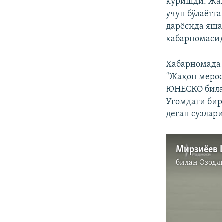
кўришди. Жам
учун бўлаётг
дарёсида яша
хабарномаси
Хабарномада 
“Жаҳон мерос
ЮНЕСКО билан
Угомдаги бир
деган сўзлар
билан
Озодл