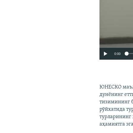
0:00
ЮНЕСКО маълу
дунёнинг етт
тизимининг 
рўйхатида ту
турларининг 
аҳамиятга эга