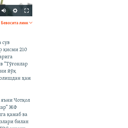
Auto
240p
Бевосита линк
УЛАШИШ
360p
480p
 сув
р қисми 210
720p
арига
1080p
в “Тўғонлар
ини йўқ
 олишдан ҳам
px
Кенглиги
 яъни Чотқол
лар” ЖФ
га қамаб ва
ўзлари билан