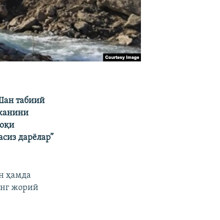
Шан табиий
эканини
фоқи
сиз дарёлар”
н ҳамда
инг жорий