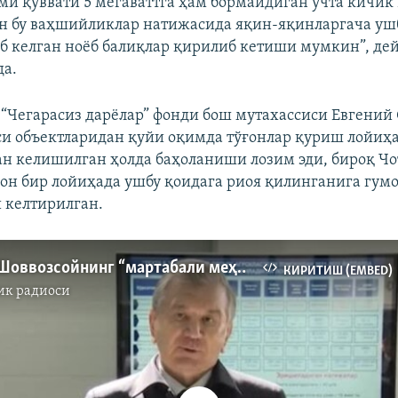
и қуввати 5 мегаваттга ҳам бормайдиган учта кичик
ан бу ваҳшийликлар натижасида яқин-яқинларгача ушб
б келган ноёб балиқлар қирилиб кетиши мумкин”, де
да.
“Чегарасиз дарёлар” фонди бош мутахассиси Евгени
и объектларидан қуйи оқимда тўғонлар қуриш лойиҳ
 келишилган ҳолда баҳоланиши лозим эди, бироқ Чо
он бир лойиҳада ушбу қоидага риоя қилинганига гумо
и келтирилган.
Мирзиëев Шоввозсойнинг “мартабали меҳмон”лар учун қурилганини тан олди
КИРИТИШ (EMBED)
ик радиоси
Айни дамда медиа-манба мавжуд эмас