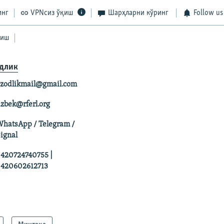
инг
VPNсиз ўқиш
Шарҳларни кўринг
Follow us
лиш
длик
zodlikmail@gmail.com
zbek@rferl.org
hatsApp / Telegram /
ignal
420724740755 |
420602612713