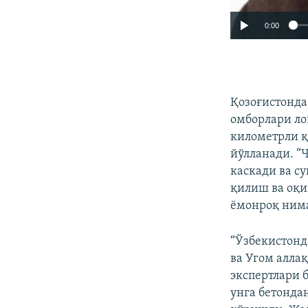
0:00
Қозоғистонда
омборлари ло
километрли қ
йўлланади. “
каскади ва с
қилиш ва оқ
ёмонроқ нима 
“Ўзбекистонд
ва Угом алла
экспертлари 
унга бетонда