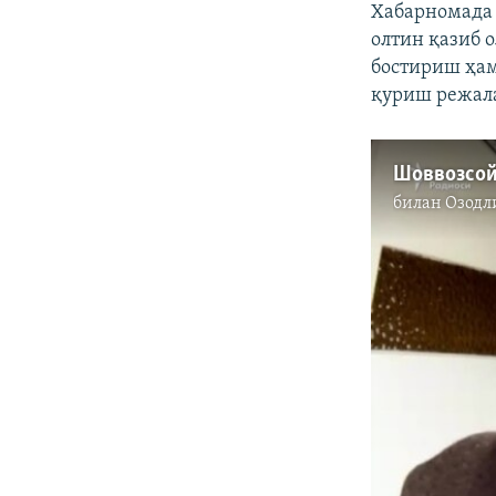
Хабарномада 
олтин қазиб 
бостириш ҳам
қуриш режал
билан
Озодл