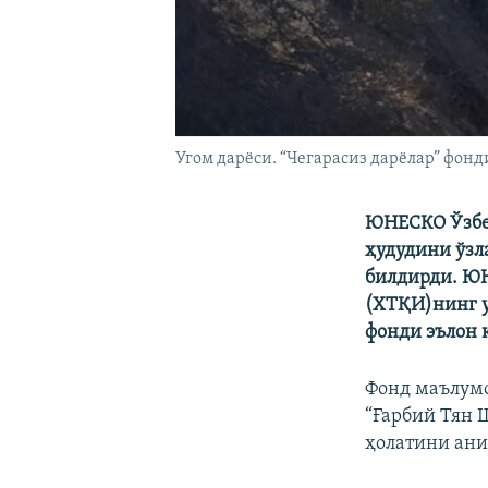
Угом дарёси. “Чегарасиз дарёлар” фонд
ЮНЕСКО Ўзбек
ҳудудини ўз
билдирди. ЮН
(ХТҚИ)нинг у
фонди эълон 
Фонд маълумо
“Ғарбий Тян 
ҳолатини ан