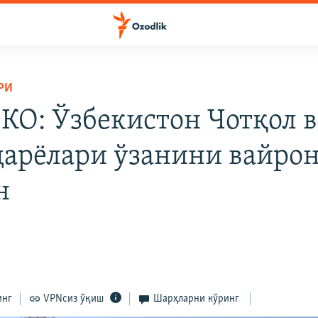
РИ
О: Ўзбекистон Чотқол в
дарёлари ўзанини вайро
н
инг
VPNсиз ўқиш
Шарҳларни кўринг