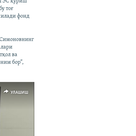
 ГЭС қуриш
у тоғ
йилади фонд
й Симоновнинг
алари
тқол ва
ним бор”,
УЛАШИШ