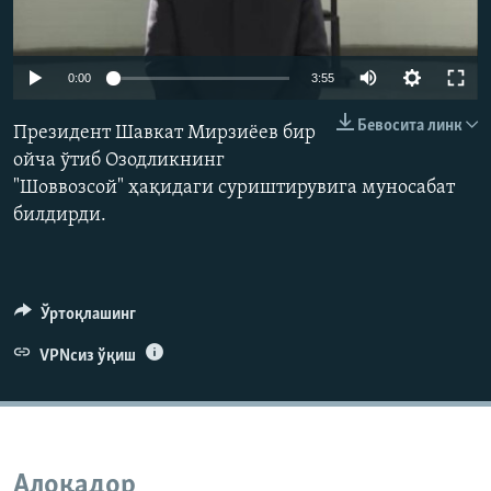
Auto
0:00
3:55
240p
Бевосита линк
Президент Шавкат Мирзиёев бир
360p
ойча ўтиб Озодликнинг
"Шоввозсой" ҳақидаги суриштирувига муносабат
480p
Auto
240p
360p
480p
билдирди.
720p
720p
1080p
1080p
Ўртоқлашинг
VPNсиз ўқиш
Алоқадор