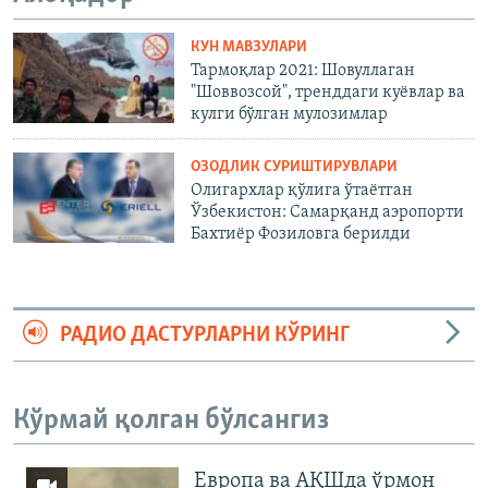
КУН МАВЗУЛАРИ
Тармоқлар 2021: Шовуллаган
"Шоввозсой", тренддаги куёвлар ва
кулги бўлган мулозимлар
ОЗОДЛИК СУРИШТИРУВЛАРИ
Олигархлар қўлига ўтаëтган
Ўзбекистон: Самарқанд аэропорти
Бахтиëр Фозиловга берилди
РАДИО ДАСТУРЛАРНИ КЎРИНГ
Кўрмай қолган бўлсангиз
Европа ва АҚШда ўрмон