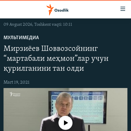
Линклар
Бош
мавзуларга
09 Avgust 2026, Toshkent vaqti: 10:11
ўтинг
OZODLIK SURISHTIRUVLARI
Асосий
МУЛЬТИМЕДИА
OZODVIDEO
навигацияга
Мирзиëев Шоввозсойнинг
ўтинг
OZODARXIV
Қидиришга
“мартабали меҳмон”лар учун
ўтинг
қурилганини тан олди
На русском
Mart 19, 2021
ИЖТИМОИЙ ТАРМОҚЛАР
Айни дамда медиа-манба мавжуд эмас
Озодлик бошқа тилларда