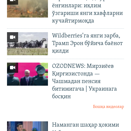
ёнғинлари: иқлим
ўзгариши янги хавфларни
кучайтирмоқда
Wildberries’га янги зарба,
Трамп Эрон бўйича баёнот
қилди
OZODNEWS: Мирзиёев
Қирғизистонда —
Чашмадан пенсия
битимигача | Украинага
босқин
Бошқа видеолар
Наманган шаҳар ҳокими