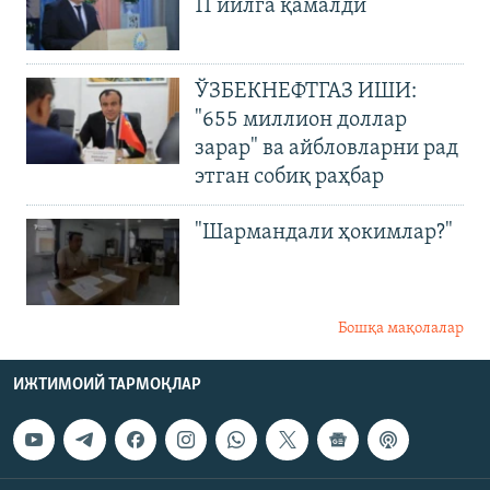
11 йилга қамалди
ЎЗБЕКНЕФТГАЗ ИШИ:
"655 миллион доллар
зарар" ва айбловларни рад
этган собиқ раҳбар
"Шармандали ҳокимлар?"
Бошқа мақолалар
ИЖТИМОИЙ ТАРМОҚЛАР