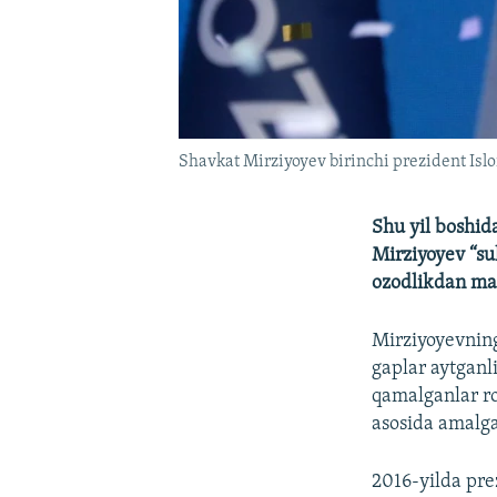
Shavkat Mirziyoyev birinchi prezident Islom
Shu yil boshid
Mirziyoyev “su
ozodlikdan ma
Mirziyoyevning
gaplar aytganl
qamalganlar ro
asosida amalga
2016-yilda pre