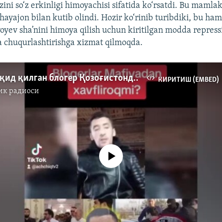
o‘zini so‘z erkinligi himoyachisi sifatida ko‘rsatdi. Bu maml
hayajon bilan kutib olindi. Hozir ko‘rinib turibdiki, bu ha
yoyev sha’nini himoya qilish uchun kiritilgan modda repress
a chuqurlashtirishga xizmat qilmoqda.
ДХХ ни танқид қилган блогер Қозоғистонда ҳибсга олинди
КИРИТИШ (EMBED)
ик радиоси
Айни дамда медиа-манба мавжуд эмас