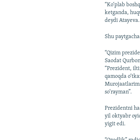
“Ko‘plab boshq
ketganda, huqu
deydi Atayeva.
Shu paytgacha 
“Qizim prezide
Saodat Qurbono
“Prezident, il
qamoqda o‘tkaz
Murojaatlarimn
so‘rayman”.
Prezidentni ha
yil oktyabr oy
yigit edi.