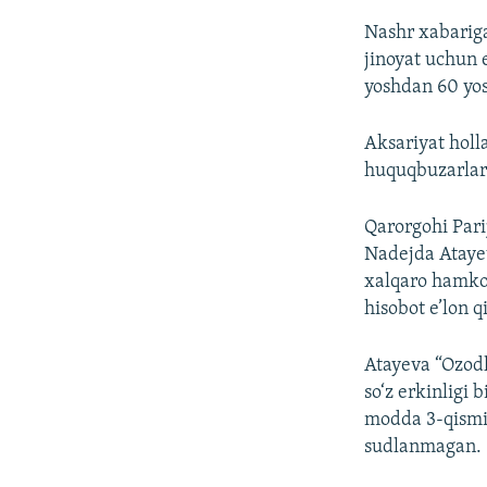
Nashr xabariga 
jinoyat uchun 
yoshdan 60 yo
Aksariyat holl
huquqbuzarlarn
Qarorgohi Pari
Nadejda Atayev
xalqaro hamkorl
hisobot e’lon q
Atayeva “Ozodl
so‘z erkinligi 
modda 3-qismig
sudlanmagan.