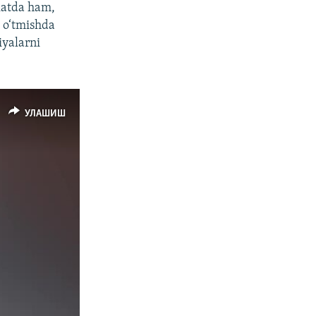
akatda ham,
m o‘tmishda
iyalarni
УЛАШИШ