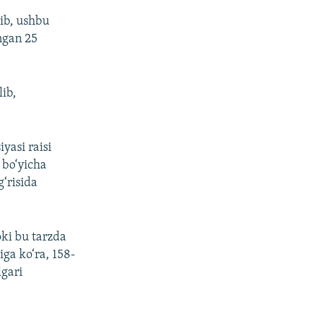
tib, ushbu
ngan 25
lib,
yasi raisi
 bo‘yicha
g‘risida
oki bu tarzda
iga ko‘ra, 158-
lgari