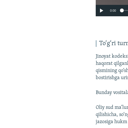
0:00
To‘g‘ri tu
Jinoyat kodeks
haqorat qilgan
qismining qo‘s
bostirishga uri
Bunday vosital
Oliy sud ma’lu
qilishicha, so
jazosiga hukm 