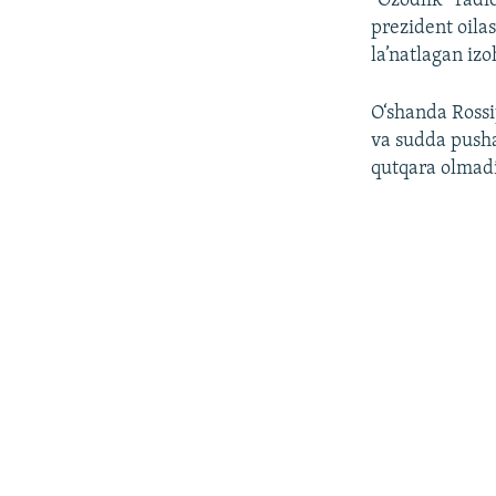
“Ozodlik” radi
prezident oilas
la’natlagan izo
O‘shanda Rossi
va sudda pusha
qutqara olmad