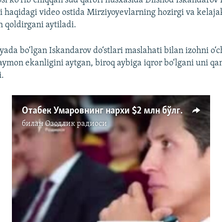
osi ko‘rib chiqqan sud qarori nusxasida Dilshod Iskandarov
i haqidagi video ostida Mirziyoyevlarning hozirgi va kelaja
h qoldirgani aytiladi.
yada bo‘lgan Iskandarov do‘stlari maslahati bilan izohni o‘c
ymon ekanligini aytgan, biroq aybiga iqror bo‘lgani uni q
i.
Отабек Умаровнинг нархи $2 млн бўлган соати муҳокама қилинмоқда
билан
Озодлик радиоси