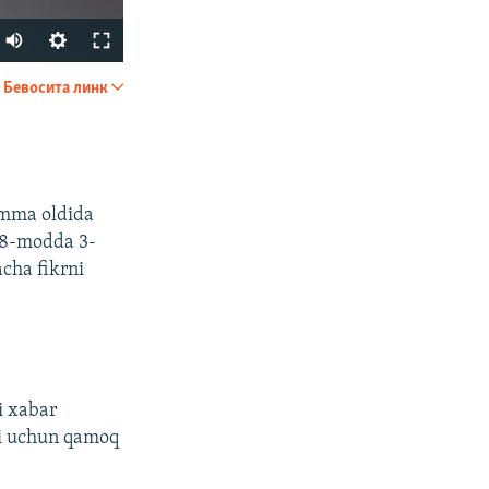
Auto
240p
Бевосита линк
УЛАШИШ
360p
480p
720p
omma oldida
1080p
158-modda 3-
cha fikrni
px
Кенглиги
i xabar
ani uchun qamoq