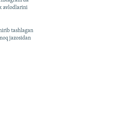
 Instagram'da
k avlodlarini
hirib tashlagan
amoq jazosidan