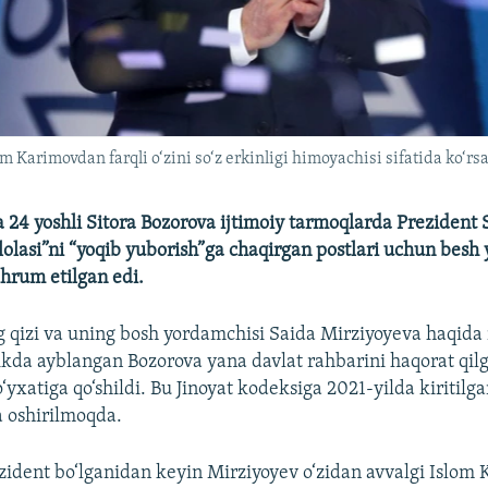
 Karimovdan farqli o‘zini so‘z erkinligi himoyachisi sifatida ko‘rsa
a 24 yoshli Sitora Bozorova ijtimoiy tarmoqlarda Prezident
lolasi”ni “yoqib yuborish”ga chaqirgan postlari uchun besh 
hrum etilgan edi.
 qizi va uning bosh yordamchisi Saida Mirziyoyeva haqid
ikda ayblangan Bozorova yana davlat rahbarini haqorat qil
‘yxatiga qo‘shildi. Bu Jinoyat kodeksiga 2021-yilda kiritil
 oshirilmoqda.
zident bo‘lganidan keyin Mirziyoyev o‘zidan avvalgi Islom