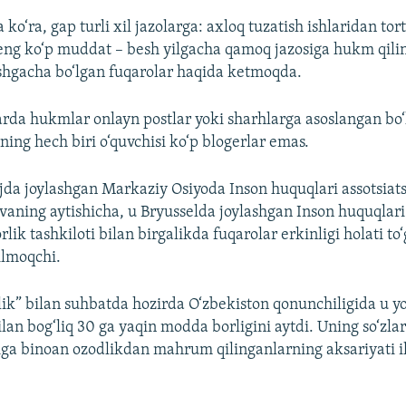
ko‘ra, gap turli xil jazolarga: axloq tuzatish ishlaridan tor
eng ko‘p muddat – besh yilgacha qamoq jazosiga hukm qili
shgacha bo‘lgan fuqarolar haqida ketmoqda.
arda hukmlar onlayn postlar yoki sharhlarga asoslangan bo‘
ing hech biri o‘quvchisi ko‘p blogerlar emas.
jda joylashgan Markaziy Osiyoda Inson huquqlari assotsiatsi
aning aytishicha, u Bryusselda joylashgan Inson huquqlari
ik tashkiloti bilan birgalikda fuqarolar erkinligi holati to‘
ilmoqchi.
ik” bilan suhbatda hozirda O‘zbekiston qonunchiligida u y
bilan bog‘liq 30 ga yaqin modda borligini aytdi. Uning so‘zlar
a binoan ozodlikdan mahrum qilinganlarning aksariyati i