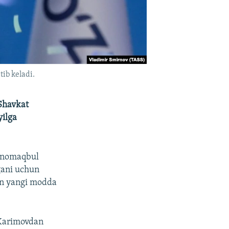
tib keladi.
 Shavkat
yilga
a nomaqbul
gani uchun
gan yangi modda
 Karimovdan