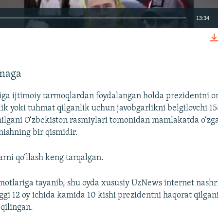
13:34
КИРИТИШ (EMBED)
rmaga
iga ijtimoiy tarmoqlardan foydalangan holda prezidentni 
Auto
240p
360p
480p
lik yoki tuhmat qilganlik uchun javobgarlikni belgilovchi 
hilgani O‘zbekiston rasmiylari tomonidan mamlakatda o‘zga
720p
1080p
nishning bir qismidir.
arni qo‘llash keng tarqalgan.
motlariga tayanib, shu oyda xususiy UzNews internet nashr
‘nggi 12 oy ichida kamida 10 kishi prezidentni haqorat qilg
qilingan.