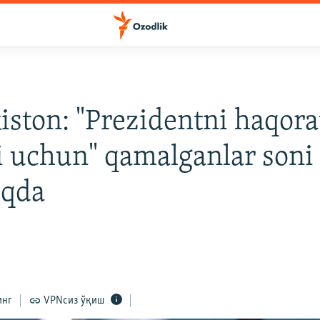
iston: "Prezidentni haqora
i uchun" qamalganlar soni
qda
инг
VPNсиз ўқиш