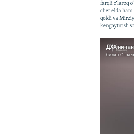
farqli o‘laroq 
chet elda ham 
qoldi va Mirzi
kengaytirish v
билан
Озодл