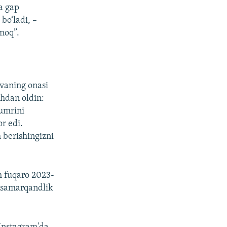
a gap
bo‘ladi, –
moq”.
ovaning onasi
shdan oldin:
 umrini
r edi.
 berishingizni
h fuqaro 2023-
i samarqandlik