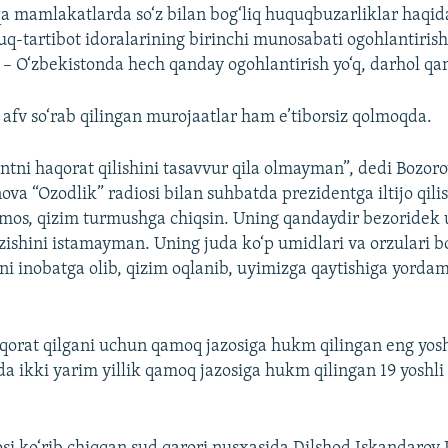
a mamlakatlarda so‘z bilan bog‘liq huquqbuzarliklar haqid
q-tartibot idoralarining birinchi munosabati ogohlantirish 
 – O‘zbekistonda hech qanday ogohlantirish yo‘q, darhol qa
afv so‘rab qilingan murojaatlar ham e’tiborsiz qolmoqda.
ntni haqorat qilishini tasavvur qila olmayman”, dedi Bozor
va “Ozodlik” radiosi bilan suhbatda prezidentga iltijo qili
timos, qizim turmushga chiqsin. Uning qandaydir bezoridek
ishini istamayman. Uning juda ko‘p umidlari va orzulari bo
i inobatga olib, qizim oqlanib, uyimizga qaytishiga yordam
qorat qilgani uchun qamoq jazosiga hukm qilingan eng yos
ida ikki yarim yillik qamoq jazosiga hukm qilingan 19 yoshl