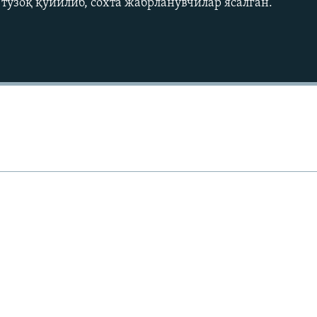
тузоқ қўйилиб, сохта жабрланувчилар ясалган.
Auto
240p
360p
720p
1080p