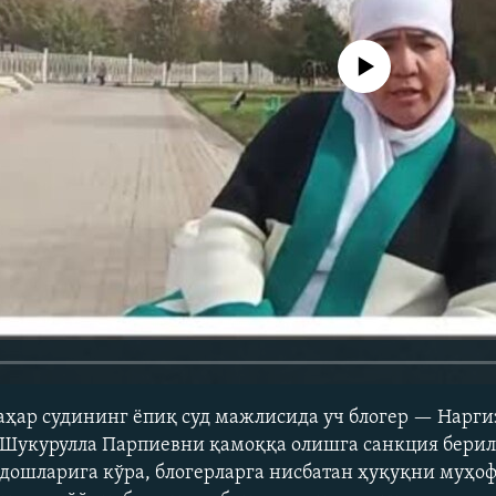
Айни дамда медиа-манба мавжу
ҳар судининг ёпиқ суд мажлисида уч блогер — Нарги
 Шукурулла Парпиевни қамоққа олишга санкция берил
дошларига кўра, блогерларга нисбатан ҳуқуқни муҳо