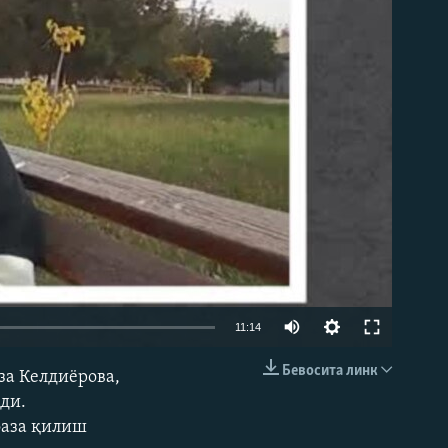
д эмас
Auto
11:14
240p
Бевосита линк
за Келдиёрова,
КИРИТИШ (EMBED)
360p
ди.
фаза қилиш
480p