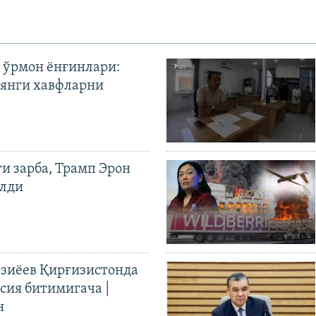
 ўрмон ёнғинлари:
янги хавфларни
ги зарба, Трамп Эрон
илди
иёев Қирғизистонда
ия битимигача |
н