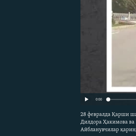
0:00
28 февралда Қарши ша
Дилдора Ҳакимова ва
Айбланувчилар қарин