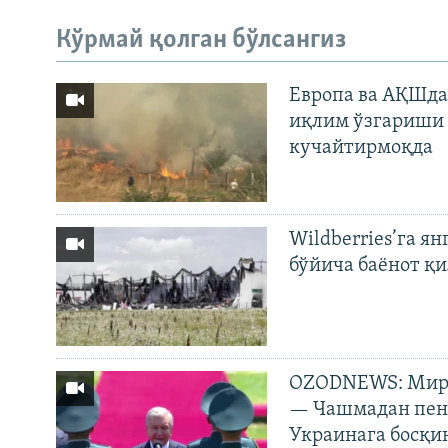
Кўрмай қолган бўлсангиз
Европа ва АҚШда
иқлим ўзгариши 
кучайтирмоқда
Wildberries’га ян
бўйича баёнот қ
OZODNEWS: Мирз
— Чашмадан пенс
Украинага босқи