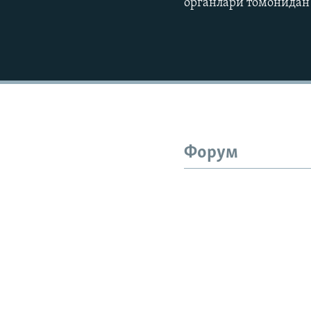
органлари томонидан 
Форум