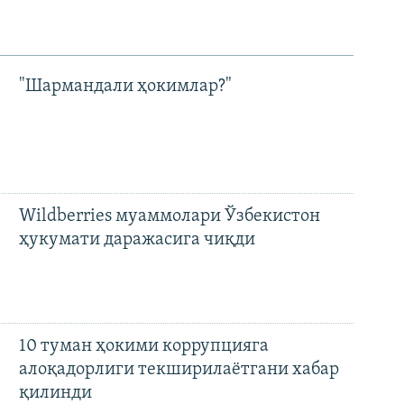
"Шармандали ҳокимлар?"
Wildberries муаммолари Ўзбекистон
ҳукумати даражасига чиқди
10 туман ҳокими коррупцияга
алоқадорлиги текширилаётгани хабар
қилинди