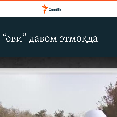
 “ови” давом этмоқда