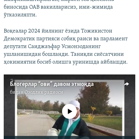
биносида ОАВ вакилларисиз, ими-жимида
ўтказиляпти.
Воқеалар 2024 йилнинг ёзида Тожикистон
Демократик партияси собиқ раиси ва парламент
депутати Саиджаъфар Усмонзоданинг
ушланишидан бошланди. Таниқли сиёсатчини
ҳокимиятни босиб олишга уринишда айблашди.
Блогерлар “ови” давом этмоқда
билан
Озодлик радиоси
Айни дамда медиа-манба мавжуд эмас