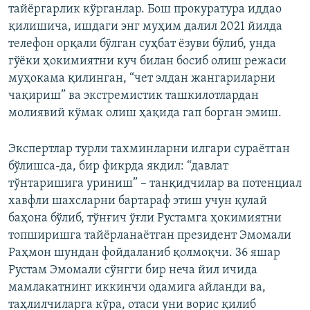
тайёргарлик кўрганлар. Бош прокуратура иддао
қилишича, ишдаги энг муҳим далил 2021 йилда
телефон орқали бўлган суҳбат ёзуви бўлиб, унда
гўёки ҳокимиятни куч билан босиб олиш режаси
муҳокама қилинган, “чет элдан жангариларни
чақириш” ва экстремистик ташкилотлардан
молиявий кўмак олиш ҳақида гап борган эмиш.
Экспертлар турли тахминларни илгари сураётган
бўлишса-да, бир фикрда якдил: “давлат
тўнтаришига уриниш” – танқидчилар ва потенциал
хавфли шахсларни бартараф этиш учун қулай
баҳона бўлиб, тўнғич ўғли Рустамга ҳокимиятни
топширишга тайёрланаётган президент Эмомали
Раҳмон шундан фойдаланиб қолмоқчи. 36 яшар
Рустам Эмомали сўнгги бир неча йил ичида
мамлакатнинг иккинчи одамига айланди ва,
таҳлилчиларга кўра, отаси уни ворис қилиб