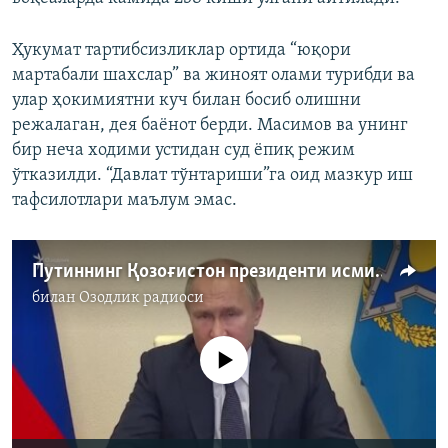
Ҳукумат тартибсизликлар ортида “юқори
мартабали шахслар” ва жиноят олами турибди ва
улар ҳокимиятни куч билан босиб олишни
режалаган, дея баёнот берди. Масимов ва унинг
бир неча ходими устидан суд ёпиқ режим
ўтказилди. “Давлат тўнтариши”га оид мазкур иш
тафсилотлари маълум эмас.
Путиннинг Қозоғистон президенти исмини адаштириши тасодифми ëки...?
билан
Озодлик радиоси
Айни дамда медиа-манба мавжуд эмас