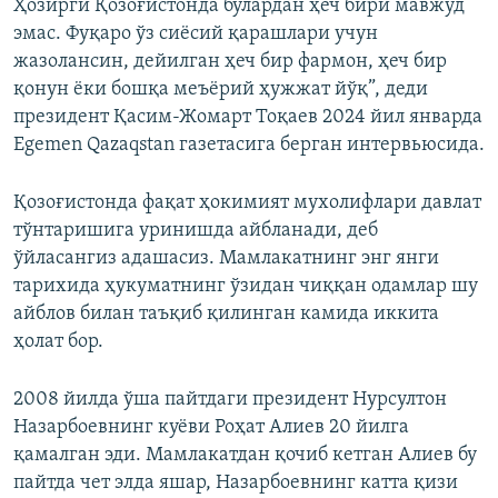
Ҳозирги Қозоғистонда булардан ҳеч бири мавжуд
эмас. Фуқаро ўз сиёсий қарашлари учун
жазолансин, дейилган ҳеч бир фармон, ҳеч бир
қонун ёки бошқа меъёрий ҳужжат йўқ”, деди
президент Қасим-Жомарт Тоқаев 2024 йил январда
Egemen Qazaqstan газетасига берган интервьюсида.
Қозоғистонда фақат ҳокимият мухолифлари давлат
тўнтаришига уринишда айбланади, деб
ўйласангиз адашасиз. Мамлакатнинг энг янги
тарихида ҳукуматнинг ўзидан чиққан одамлар шу
айблов билан таъқиб қилинган камида иккита
ҳолат бор.
2008 йилда ўша пайтдаги президент Нурсултон
Назарбоевнинг куёви Роҳат Алиев 20 йилга
қамалган эди. Мамлакатдан қочиб кетган Алиев бу
пайтда чет элда яшар, Назарбоевнинг катта қизи