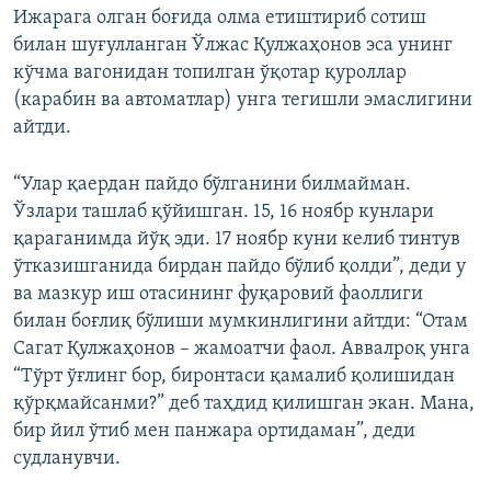
Ижарага олган боғида олма етиштириб сотиш
билан шуғулланган Ўлжас Қулжаҳонов эса унинг
кўчма вагонидан топилган ўқотар қуроллар
(карабин ва автоматлар) унга тегишли эмаслигини
айтди.
“Улар қаердан пайдо бўлганини билмайман.
Ўзлари ташлаб қўйишган. 15, 16 ноябр кунлари
қараганимда йўқ эди. 17 ноябр куни келиб тинтув
ўтказишганида бирдан пайдо бўлиб қолди”, деди у
ва мазкур иш отасининг фуқаровий фаоллиги
билан боғлиқ бўлиши мумкинлигини айтди: “Отам
Сагат Қулжаҳонов – жамоатчи фаол. Аввалроқ унга
“Тўрт ўғлинг бор, биронтаси қамалиб қолишидан
қўрқмайсанми?” деб таҳдид қилишган экан. Мана,
бир йил ўтиб мен панжара ортидаман”, деди
судланувчи.