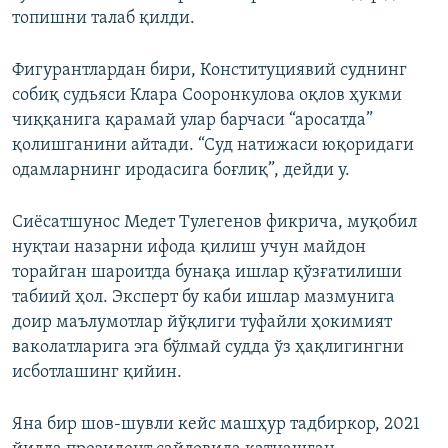
топишни талаб қилди.
Фигурантлардан бири, Конституциявий суднинг
собиқ судьяси Клара Сооронкулова оқлов ҳукми
чиққанига қарамай улар барчаси “аросатда”
қолишганини айтади. “Суд натижаси юқоридаги
одамларнинг иродасига боғлиқ”, дейди у.
Сиёсатшунос Медет Тулегенов фикрича, муқобил
нуқтаи назарни ифода қилиш учун майдон
торайган шароитда бунақа ишлар қўзғатилиши
табиий ҳол. Эксперт бу каби ишлар мазмунига
доир маълумотлар йўқлиги туфайли ҳокимият
ваколатларига эга бўлмай судда ўз ҳақлигингни
исботлашинг қийин.
Яна бир шов-шувли кейс машҳур тадбиркор, 2021