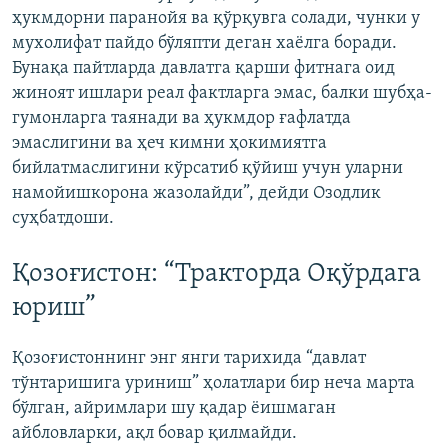
ҳукмдорни паранойя ва қўрқувга солади, чунки у
мухолифат пайдо бўляпти деган хаёлга боради.
Бунақа пайтларда давлатга қарши фитнага оид
жиноят ишлари реал фактларга эмас, балки шубҳа-
гумонларга таянади ва ҳукмдор ғафлатда
эмаслигини ва ҳеч кимни ҳокимиятга
бийлатмаслигини кўрсатиб қўйиш учун уларни
намойишкорона жазолайди”, дейди Озодлик
суҳбатдоши.
Қозоғистон: “Тракторда Оқўрдага
юриш”
Қозоғистоннинг энг янги тарихида “давлат
тўнтаришига уриниш” ҳолатлари бир неча марта
бўлган, айримлари шу қадар ёишмаган
айбловларки, ақл бовар қилмайди.