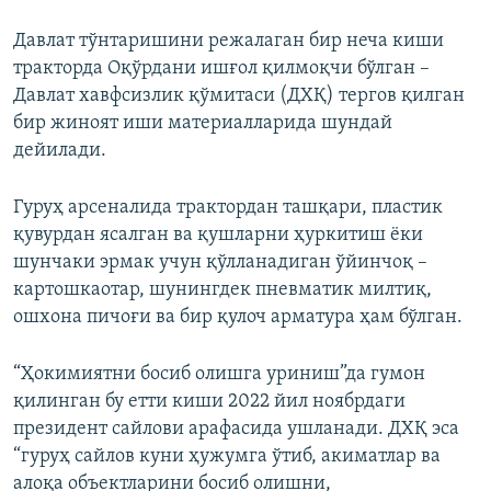
Давлат тўнтаришини режалаган бир неча киши
тракторда Оқўрдани ишғол қилмоқчи бўлган –
Давлат хавфсизлик қўмитаси (ДХҚ) тергов қилган
бир жиноят иши материалларида шундай
дейилади.
Гуруҳ арсеналида трактордан ташқари, пластик
қувурдан ясалган ва қушларни ҳуркитиш ёки
шунчаки эрмак учун қўлланадиган ўйинчоқ –
картошкаотар, шунингдек пневматик милтиқ,
ошхона пичоғи ва бир қулоч арматура ҳам бўлган.
“Ҳокимиятни босиб олишга уриниш”да гумон
қилинган бу етти киши 2022 йил ноябрдаги
президент сайлови арафасида ушланади. ДХҚ эса
“гуруҳ сайлов куни ҳужумга ўтиб, акиматлар ва
алоқа объектларини босиб олишни,