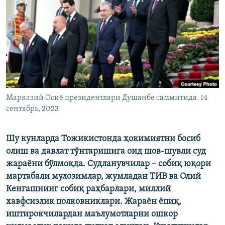
Марказий Осиё президентлари Душанбе саммитида. 14
сентябрь, 2023
Шу кунларда Тожикистонда ҳокимиятни босиб
олиш ва давлат тўнтаришига оид шов-шувли суд
жараёни бўлмоқда. Судланувчилар – собиқ юқори
мартабали мулозимлар, жумладан ТИВ ва Олий
Кенгашнинг собиқ раҳбарлари, миллий
хавфсизлик полковниклари. Жараён ёпиқ,
иштирокчилардан маълумотларни ошкор