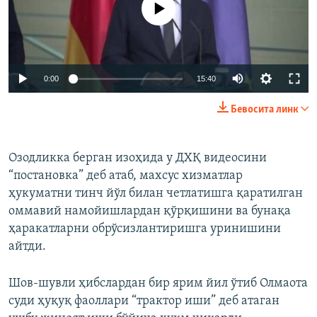
Auto
0:00
15:40
240p
Бевосита линк
360p
Auto
240p
360p
480p
480p
Озодликка берган изоҳида у ДХҚ видеосини
“постановка” деб атаб, махсус хизматлар
720p
720p
1080p
ҳукуматни тинч йўл билан четлатишга қаратилган
1080p
оммавий намойишлардан қўрқишини ва бунақа
ҳаракатларни обрўсизлантиришга уринишини
айтди.
Шов-шувли ҳибслардан бир ярим йил ўтиб Олмаота
суди ҳуқуқ фаоллари “трактор иши” деб атаган