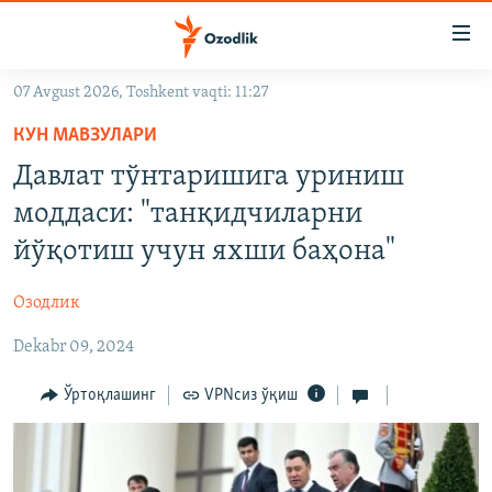
Линклар
Бош
мавзуларга
07 Avgust 2026, Toshkent vaqti: 11:27
ўтинг
OZODLIK SURISHTIRUVLARI
Асосий
КУН МАВЗУЛАРИ
OZODVIDEO
навигацияга
Давлат тўнтаришига уриниш
ўтинг
OZODARXIV
моддаси: "танқидчиларни
Қидиришга
ўтинг
йўқотиш учун яхши баҳона"
На русском
Озодлик
ИЖТИМОИЙ ТАРМОҚЛАР
Dekabr 09, 2024
Ўртоқлашинг
VPNсиз ўқиш
Озодлик бошқа тилларда