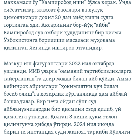
маҳкамаси бу “Кампиробод иши” бўлса керак. Унда
сиёсатчилар, жамоат фаоллари ва ҳуқуқ
ҳимоячилари дохил 20 дан зиёд киши судга
тортилган эди. Аксарининг бор-йўқ “айби”
Кампиробод сув омбори ҳудудининг бир қисми
Ўзбекистонга берилиши масаласи муҳокама
қилинган йиғинда иштирок этганидир.
Мазкур иш фигурантлари 2022 йил октябрда
ушланди. ИИВ уларга “оммавий тартибсизликларга
тайёрланиш”га доир модда билан айб қўйди. Аммо
кейинроқ айримлари “ҳокимиятни куч билан
босиб олиш”га ҳозирлик кўрганликда ҳам айблай
бошладилар. Бир неча ойдан сўнг суд
айбланувчилардан бир қисмини озод қилиб, уй
қамоғига ўтказди. Қолган 8 киши ҳукм эълон
қилингунча ҳибсда ўтирди. 2024 йил июнда
биринчи инстанция суди жиноят таркиби йўқлиги