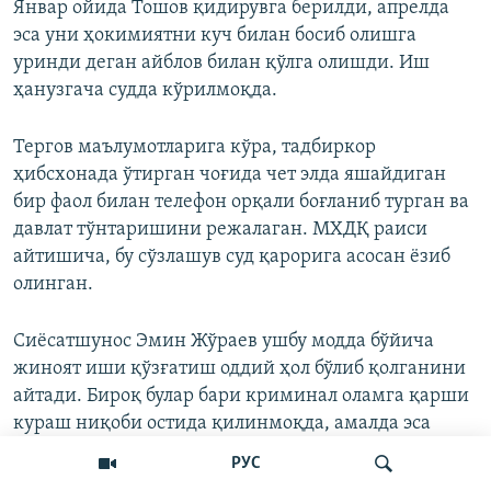
Январ ойида Тошов қидирувга берилди, апрелда
эса уни ҳокимиятни куч билан босиб олишга
уринди деган айблов билан қўлга олишди. Иш
ҳанузгача судда кўрилмоқда.
Тергов маълумотларига кўра, тадбиркор
ҳибсхонада ўтирган чоғида чет элда яшайдиган
бир фаол билан телефон орқали боғланиб турган ва
давлат тўнтаришини режалаган. МХДҚ раиси
айтишича, бу сўзлашув суд қарорига асосан ёзиб
олинган.
Сиёсатшунос Эмин Жўраев ушбу модда бўйича
жиноят иши қўзғатиш оддий ҳол бўлиб қолганини
айтади. Бироқ булар бари криминал оламга қарши
кураш ниқоби остида қилинмоқда, амалда эса
нафақат мухолифат вакиллари, балки оддий
РУС
танқидчилар ҳам таъқиб нишонига айланаётир.