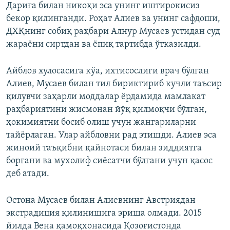
Дариға билан никоҳи эса унинг иштирокисиз
бекор қилинганди. Роҳат Алиев ва унинг сафдоши,
ДХҚнинг собиқ раҳбари Алнур Мусаев устидан суд
жараёни сиртдан ва ёпиқ тартибда ўтказилди.
Айблов хулосасига кўа, ихтисослиги врач бўлган
Алиев, Мусаев билан тил бириктириб кучли таъсир
қилувчи заҳарли моддалар ёрдамида мамлакат
раҳбариятини жисмонан йўқ қилмоқчи бўлган,
ҳокимиятни босиб олиш учун жангариларни
тайёрлаган. Улар айбловни рад этишди. Алиев эса
жиноий таъқибни қайнотаси билан зиддиятга
боргани ва мухолиф сиёсатчи бўлгани учун қасос
деб атади.
Остона Мусаев билан Алиевнинг Австриядан
экстрадиция қилинишига эриша олмади. 2015
йилда Вена қамоқхонасида Қозоғистонда