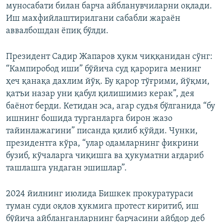
муносабати билан барча айбланувчиларни оқлади.
Иш махфийлаштирилгани сабабли жараён
аввалбошдан ёпиқ бўлди.
Президент Садир Жапаров ҳукм чиққанидан сўнг:
“Кампиробод иши” бўйича суд қарорига менинг
ҳеч қанақа дахлим йўқ. Бу қарор тўғрими, йўқми,
қатъи назар уни қабул қилишимиз керак”, дея
баёнот берди. Кетидан эса, агар судья бўлганида “бу
ишнинг бошида турганларга бирон жазо
тайинлажагини” писанда қилиб қўйди. Чунки,
президентга кўра, “улар одамларнинг фикрини
бузиб, кўчаларга чиқишга ва ҳукуматни ағдариб
ташлашга ундаган эшишлар”.
2024 йилнинг июлида Бишкек прокуратураси
туман суди оқлов ҳукмига протест киритиб, иш
бўйича айбланганларнинг барчасини айбдор деб