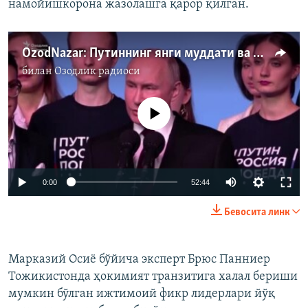
намойишкорона жазолашга қарор қилган.
OzodNazar: Путиннинг янги муддати ва Марказий Осиё
билан
Озодлик радиоси
Айни дамда медиа-манба мавжуд эмас
Auto
0:00
52:44
240p
Бевосита линк
360p
Auto
240p
360p
480p
480p
Марказий Осиё бўйича эксперт Брюс Панниер
Тожикистонда ҳокимият транзитига халал бериши
720p
720p
1080p
мумкин бўлган ижтимоий фикр лидерлари йўқ
1080p