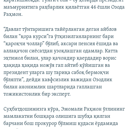
қаратишмоқда. Тўнғич опа – бу ҳозирда президент
маъмуриятига раҳбарлик қилаётган 46 ёшли Озода
Раҳмон.
“Давлат тўнтаришига тайёрланган деган айблов
билан “қора курси”га ўтқизилганларнинг бари
“қароқчи чоллар” бўлиб, аксари пенсия ёшида ва
аллақачон сиёсатдан узоқлашган одамлар. Катта
эҳтимол билан, улар қачондир қаердадир ворис
ҳақида ҳақида ножўя гап айтиб қўйишган ва
президент уларга шу тариқа сабоқ бермоқчи
бўляпти”, дейди хавфсизлик важидан Озодлик
билан анонимлик шартларида гаплашган
тожикистонлик бир эксперт.
Суҳбатдошимизга кўра, Эмомали Раҳмон ўғлининг
мамлакатни бошқара олишига шубҳа қилган
барчани бош прокурор бўлмиш қудаси ёрдамида