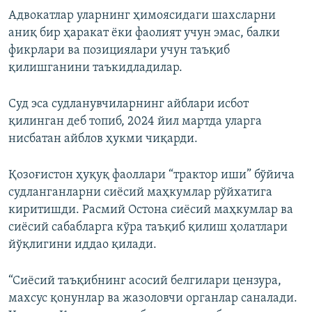
Адвокатлар уларнинг ҳимоясидаги шахсларни
аниқ бир ҳаракат ёки фаолият учун эмас, балки
фикрлари ва позициялари учун таъқиб
қилишганини таъкидладилар.
Суд эса судланувчиларнинг айблари исбот
қилинган деб топиб, 2024 йил мартда уларга
нисбатан айблов ҳукми чиқарди.
Қозоғистон ҳуқуқ фаоллари “трактор иши” бўйича
судланганларни сиёсий маҳкумлар рўйхатига
киритишди. Расмий Остона сиёсий маҳкумлар ва
сиёсий сабабларга кўра таъқиб қилиш ҳолатлари
йўқлигини иддао қилади.
“Сиёсий таъқибнинг асосий белгилари цензура,
махсус қонунлар ва жазоловчи органлар саналади.