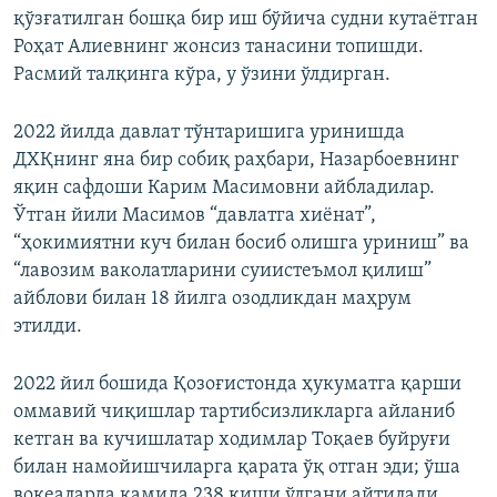
қўзғатилган бошқа бир иш бўйича судни кутаётган
Роҳат Алиевнинг жонсиз танасини топишди.
Расмий талқинга кўра, у ўзини ўлдирган.
2022 йилда давлат тўнтаришига уринишда
ДХҚнинг яна бир собиқ раҳбари, Назарбоевнинг
яқин сафдоши Карим Масимовни айбладилар.
Ўтган йили Масимов “давлатга хиёнат”,
“ҳокимиятни куч билан босиб олишга уриниш” ва
“лавозим ваколатларини суиистеъмол қилиш”
айблови билан 18 йилга озодликдан маҳрум
этилди.
2022 йил бошида Қозоғистонда ҳукуматга қарши
оммавий чиқишлар тартибсизликларга айланиб
кетган ва кучишлатар ходимлар Тоқаев буйруғи
билан намойишчиларга қарата ўқ отган эди; ўша
воқеаларда камида 238 киши ўлгани айтилади.