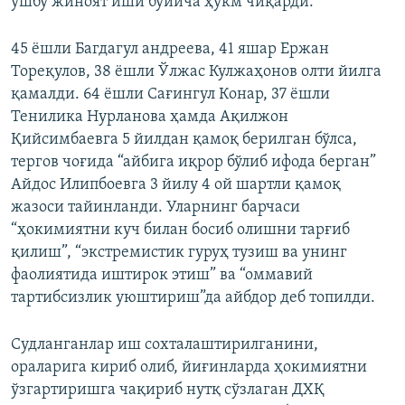
ушбу жиноят иши бўйича ҳукм чиқарди.
45 ёшли Багдагул андреева, 41 яшар Ержан
Тореқулов, 38 ёшли Ўлжас Кулжаҳонов олти йилга
қамалди. 64 ёшли Сағингул Конар, 37 ёшли
Тенилика Нурланова ҳамда Ақилжон
Қийсимбаевга 5 йилдан қамоқ берилган бўлса,
тергов чоғида “айбига иқрор бўлиб ифода берган”
Айдос Илипбоевга 3 йилу 4 ой шартли қамоқ
жазоси тайинланди. Уларнинг барчаси
“ҳокимиятни куч билан босиб олишни тарғиб
қилиш”, “экстремистик гуруҳ тузиш ва унинг
фаолиятида иштирок этиш” ва “оммавий
тартибсизлик уюштириш”да айбдор деб топилди.
Судланганлар иш сохталаштирилганини,
ораларига кириб олиб, йиғинларда ҳокимиятни
ўзгартиришга чақириб нутқ сўзлаган ДХҚ