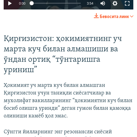
Auto
0:00
3:54
240p
Бевосита линк
360p
Auto
240p
360p
480p
480p
Қирғизистон: ҳокимиятнинг уч
720p
марта куч билан алмашиши ва
720p
1080p
1080p
ўндан ортиқ “тўнтаришга
уриниш”
Ҳокимият уч марта куч билан алмашган
Қирғизистон учун таниқли сиёсатчилар ва
мухолифат вакилларининг “ҳокимиятни куч билан
босиб олишга уринди” деган гумон билан қамоққа
олиниши камёб ҳол эмас.
Сўнгги йилларнинг энг резонансли сиёсий