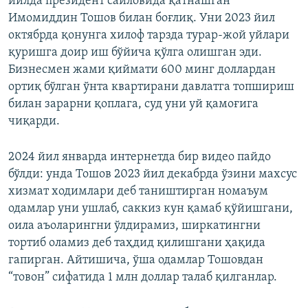
йилда президент сайловида қатнашган
Имомиддин Тошов билан боғлиқ. Уни 2023 йил
октябрда қонунга хилоф тарзда турар-жой уйлари
қуришга доир иш бўйича қўлга олишган эди.
Бизнесмен жами қиймати 600 минг доллардан
ортиқ бўлган ўнта квартирани давлатга топшириш
билан зарарни қоплага, суд уни уй қамоғига
чиқарди.
2024 йил январда интернетда бир видео пайдо
бўлди: унда Тошов 2023 йил декабрда ўзини махсус
хизмат ходимлари деб таништирган номаъум
одамлар уни ушлаб, саккиз кун қамаб қўйишгани,
оила аъоларингни ўлдирамиз, ширкатингни
тортиб оламиз деб таҳдид қилишгани ҳақида
гапирган. Айтишича, ўша одамлар Тошовдан
“товон” сифатида 1 млн доллар талаб қилганлар.