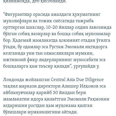
қилинмоқда, деб ҳисоблайди.
“Фигурантлар орасида амалдаги ҳукуматнинг
мухолифлари ва тожик сиёсатида тажриба
орттирган шахслар, 10-20 йиллар олдин лавозимда
бўлган собиқ вазирлар ва бошқа собиқ мулозимлар
бор. Ҳадемай мамлакатда ҳокимият отадан ўғилга
ўтади, бу одамлар эса Рустам Эмомали иқтидорга
келганида уни тан олмасликлари мумкин,
ижтимоий фикр лидерларининг муносабати эса
бошқаларга ҳам таъсир қилади”, урғулайди у.
Лондонда жойлашган Central Asia Due Diligence
таҳлил маркази директори Алишер Илҳомов эса
айбланувчилар қарийб 30 йилдан бери
мамлакатни идора қилаётган Эмомали Раҳмонни
ағдаришни ростдан ҳам муҳокама қилган
бўлишлари мумкинлигини айтади.