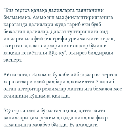
“Биз тергов қанақа далилларга таянганини
билмаймиз. Аммо иш махфийлаштирилганига
қараганда далиллари жуда ғариб ёки бўяб-
бежалган далиллар. Давлат тўнтаришига оид
ишларга махфийлик грифи урилмаслиги керак,
ахир гап давлат сирларининг ошкор бўлиши
ҳақида кетаётгани йўқ-ку”, эътироз билдиради
эксперт.
Айни чоғда Илҳомов бу каби айбловлар ва тергов
ҳаракатлари олий раҳбари ҳокимиятга ёпишиб
олган авторитар режимлар мантиғига бемалол мос
келишини қўшимча қилади.
“Сўз эркинлиги бўлмагач аҳоли, ҳатто элита
вакиллари ҳам режим ҳақида пинҳона фикр
алмашишга мажбур бўлади. Бу амалдаги