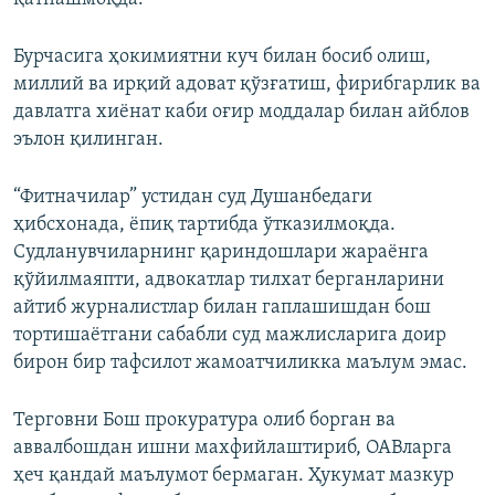
Бурчасига ҳокимиятни куч билан босиб олиш,
миллий ва ирқий адоват қўзғатиш, фирибгарлик ва
давлатга хиёнат каби оғир моддалар билан айблов
эълон қилинган.
“Фитначилар” устидан суд Душанбедаги
ҳибсхонада, ёпиқ тартибда ўтказилмоқда.
Судланувчиларнинг қариндошлари жараёнга
қўйилмаяпти, адвокатлар тилхат берганларини
айтиб журналистлар билан гаплашишдан бош
тортишаётгани сабабли суд мажлисларига доир
бирон бир тафсилот жамоатчиликка маълум эмас.
Терговни Бош прокуратура олиб борган ва
аввалбошдан ишни махфийлаштириб, ОАВларга
ҳеч қандай маълумот бермаган. Ҳукумат мазкур