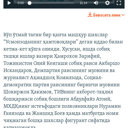
Auto
0:00
11:14
240p
Бевосита линк
360p
Auto
240p
360p
480p
480p
Кўп ўтмай тағин бир қанча машҳур шахслар
“Усмонзоданинг ҳамтовоқлари” деган иддао билан
720p
720p
1080p
кетма-кет қўлга олинди. Хусусан, ишда собиқ
1080p
ташқи ишлар вазири Ҳамрохон Зарифий,
Тожикистон Олий Кенгаши собиқ раиси Акбаршо
Искандаров, Демпартия раисининг муовини ва
журналист Аҳмадшоҳ Комилзода, Социал-
демократик партия раисининг биринчи муовини
Шокиржон Ҳакимов, ТИВнинг ахборот-таҳлил
бошқармаси собиқ бошлиғи Абдулфайз Атоий,
МХДҚнинг истеъфодаги полковниклари Нурамин
Ғанизода ва Жамшид Боев ҳамда матбуотда номи
чиқмаган бошқа шахслар фигурант сифатида
қатнашмоқда.