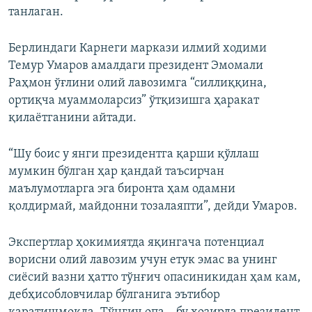
танлаган.
Берлиндаги Карнеги маркази илмий ходими
Темур Умаров амалдаги президент Эмомали
Раҳмон ўғлини олий лавозимга “силлиққина,
ортиқча муаммоларсиз” ўтқизишга ҳаракат
қилаётганини айтади.
“Шу боис у янги президентга қарши қўллаш
мумкин бўлган ҳар қандай таъсирчан
маълумотларга эга биронта ҳам одамни
қолдирмай, майдонни тозалаяпти”, дейди Умаров.
Экспертлар ҳокимиятда яқингача потенциал
ворисни олий лавозим учун етук эмас ва унинг
сиёсий вазни ҳатто тўнғич опасиникидан ҳам кам,
дебҳисобловчилар бўлганига эътибор