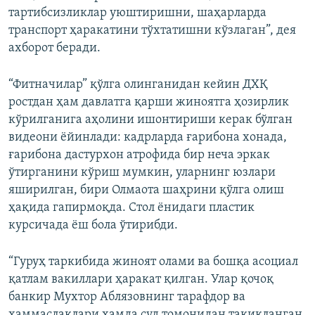
тартибсизликлар уюштиришни, шаҳарларда
транспорт ҳаракатини тўхтатишни кўзлаган”, дея
ахборот беради.
“Фитначилар” қўлга олинганидан кейин ДХҚ
ростдан ҳам давлатга қарши жиноятга ҳозирлик
кўрилганига аҳолини ишонтириши керак бўлган
видеони ёйинлади: кадрларда ғарибона хонада,
ғарибона дастурхон атрофида бир неча эркак
ўтирганини кўриш мумкин, уларнинг юзлари
яширилган, бири Олмаота шаҳрини қўлга олиш
ҳақида гапирмоқда. Стол ёнидаги пластик
курсичада ёш бола ўтирибди.
“Гуруҳ таркибида жиноят олами ва бошқа асоциал
қатлам вакиллари ҳаракат қилган. Улар қочоқ
банкир Мухтор Аблязовнинг тарафдор ва
ҳаммаслаклари ҳамда суд томонидан тақиқланган