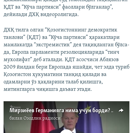
ҚДТ ва “Кўча партияси” фаоллари бўлганлар”,
дейилади ДХҚ видеоролигида.
ДХҚ тилга олган “Қозоғистоннинг демократик
танлови” (ҚДТ) ва “Кўча партияси” ҳаракатлари
мамлакатда “экстремистик” дея тақиқланган бўлса-
да, Европа парламенти резолюцияларида “тинч
мухолифат” деб аталади. ҚДТ асосчиси Аблязов
2009 йилдан бери Европада яшайди, чет элда туриб
Қозоғистон ҳукуматини танқид қилади ва
одамларни ўз ҳақларини талаб қилишга,
митингларга чиқишга даъват этади.
Мирзиёев Германияга нима учун борди? - Берлиндан махсус репортаж
билан
Озодлик радиоси
Айни дамда медиа-манба мавжуд эмас