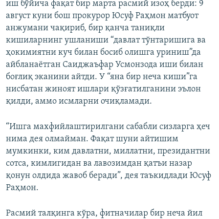
иш бўйича фақат бир марта расмий изоҳ берди: 9
август куни бош прокурор Юсуф Раҳмон матбуот
анжумани чақириб, бир қанча таниқли
кишиларнинг ушланиши “давлат тўнтаришига ва
ҳокимиятни куч билан босиб олишга уриниш”да
айбланаётган Саиджаъфар Усмонзода иши билан
боғлиқ эканини айтди. У “яна бир неча киши”га
нисбатан жиноят ишлари қўзғатилганини эълон
қилди, аммо исмларни очиқламади.
“Ишга махфийлаштирилгани сабабли сизларга ҳеч
нима дея олмайман. Фақат шуни айтишим
мумкинки, ким давлатни, миллатни, президантни
сотса, кимлигидан ва лавозимдан қатъи назар
қонун олдида жавоб беради”, дея таъкидлади Юсуф
Раҳмон.
Расмий талқинга кўра, фитначилар бир неча йил