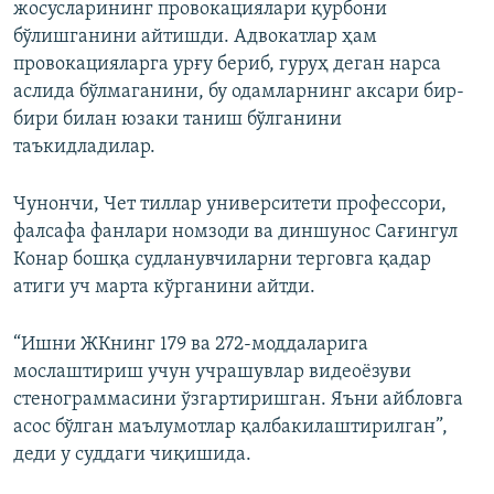
жосусларининг провокациялари қурбони
бўлишганини айтишди. Адвокатлар ҳам
провокацияларга урғу бериб, гуруҳ деган нарса
аслида бўлмаганини, бу одамларнинг аксари бир-
бири билан юзаки таниш бўлганини
таъкидладилар.
Чунончи, Чет тиллар университети профессори,
фалсафа фанлари номзоди ва диншунос Сағингул
Конар бошқа судланувчиларни терговга қадар
атиги уч марта кўрганини айтди.
“Ишни ЖКнинг 179 ва 272-моддаларига
мослаштириш учун учрашувлар видеоёзуви
стенограммасини ўзгартиришган. Яъни айбловга
асос бўлган маълумотлар қалбакилаштирилган”,
деди у суддаги чиқишида.