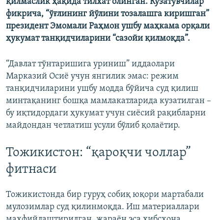
қилмаслик ҳақида тилхат олинган. Кузатувчилар
фикрича, “ўғлининг йўлини тозалашга киришган”
президент Эмомали Раҳмон ушбу маҳкама орқали
ҳукумат танқидчиларини “сазойи қилмоқда”.
“Давлат тўнтаришига уриниш” иддаолари
Марказий Осиё учун янгилик эмас: режим
танқидчиларини ушбу модда бўйича суд қилиш
минтақанинг бошқа мамлакатларида кузатилган –
бу иқтидордаги ҳукумат учун сиёсий рақибларни
майдондан четлатиш усули бўлиб қолаётир.
Тожикистон: “қароқчи чоллар”
фитнаси
Тожикистонда бир гуруҳ собиқ юқори мартабали
мулозимлар суд қилинмоқда. Иш материаллари
махфийлаштирилган, жараён эса ҳибсхона