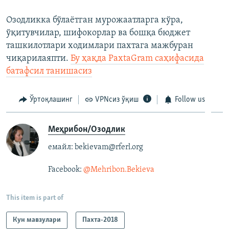
Озодликка бўлаётган мурожаатларга кўра,
ўқитувчилар, шифокорлар ва бошқа бюджет
ташкилотлари ходимлари пахтага мажбуран
чиқарилаяпти.
Бу ҳақда PaxtaGram саҳифасида
батафсил танишасиз
Ўртоқлашинг
VPNсиз ўқиш
Follow us
Меҳрибон/Озодлик
емайл: bekievam@rferl.org
Facebook:
@Mehribon.Bekieva​
This item is part of
Кун мавзулари
Пахта-2018