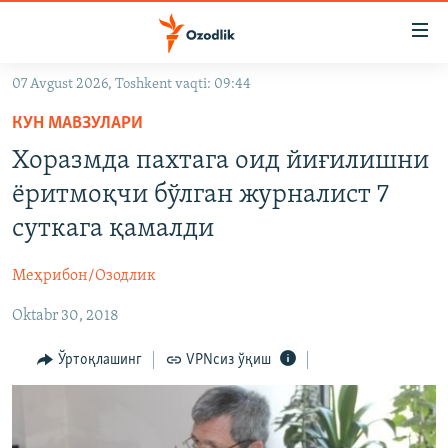
Линклар
Бош
мавзуларга
07 Avgust 2026, Toshkent vaqti: 09:44
ўтинг
OZODLIK SURISHTIRUVLARI
Асосий
КУН МАВЗУЛАРИ
OZODVIDEO
навигацияга
Хоразмда пахтага оид йиғилишни
ўтинг
OZODARXIV
ёритмоқчи бўлган журналист 7
Қидиришга
ўтинг
суткага қамалди
На русском
Меҳрибон/Озодлик
ИЖТИМОИЙ ТАРМОҚЛАР
Oktabr 30, 2018
Ўртоқлашинг
VPNсиз ўқиш
Озодлик бошқа тилларда