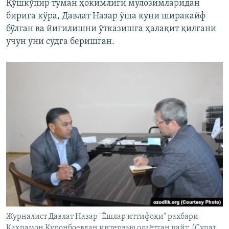
Қўшкўпир туман ҳокимлиги мулозимларидан
бирига кўра, Давлат Назар ўша куни ширакайф
бўлган ва йиғилишни ўтказишга ҳалақит қилгани
учун уни судга беришган.
Журналист Давлат Назар "Ёшлар иттифоқи" рахбари
Қаҳрамон Қуронбоевдан интервью олаётган пайт. (Сурат