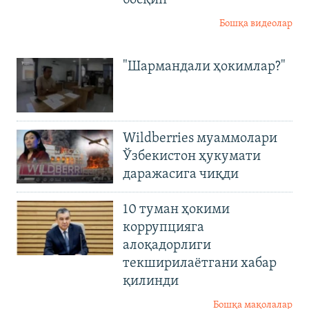
Бошқа видеолар
"Шармандали ҳокимлар?"
Wildberries муаммолари
Ўзбекистон ҳукумати
даражасига чиқди
10 туман ҳокими
коррупцияга
алоқадорлиги
текширилаётгани хабар
қилинди
Бошқа мақолалар