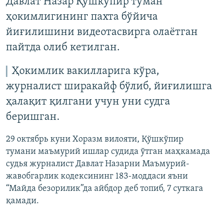
Давлат Назар Қўшкўпир туман
ҳокимлигининг пахта бўйича
йиғилишини видеотасвирга олаётган
пайтда олиб кетилган.
Ҳокимлик вакилларига кўра,
журналист ширакайф бўлиб, йиғилишга
ҳалақит қилгани учун уни судга
беришган.
29 октябрь куни Хоразм вилояти, Қўшкўпир
тумани маъмурий ишлар судида ўтган маҳкамада
судья журналист Давлат Назарни Маъмурий-
жавобгарлик кодексининг 183-моддаси яъни
“Майда безорилик”да айбдор деб топиб, 7 суткага
қамади.