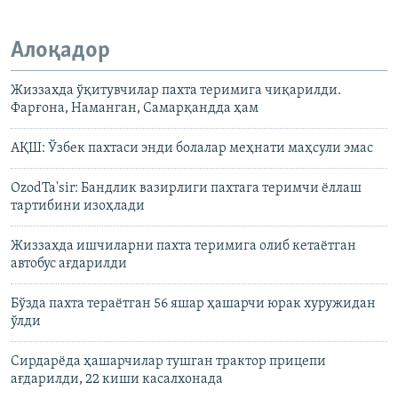
Алоқадор
Жиззахда ўқитувчилар пахта теримига чиқарилди.
Фарғона, Наманган, Самарқандда ҳам
АҚШ: Ўзбек пахтаси энди болалар меҳнати маҳсули эмас
OzodTa'sir: Бандлик вазирлиги пахтага теримчи ёллаш
тартибини изоҳлади
Жиззахда ишчиларни пахта теримига олиб кетаётган
автобус ағдарилди
Бўзда пахта тераётган 56 яшар ҳашарчи юрак хуружидан
ўлди
Сирдарёда ҳашарчилар тушган трактор прицепи
ағдарилди, 22 киши касалхонада