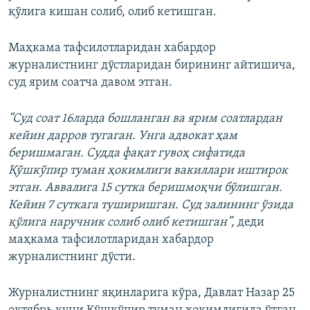
қўлига кишан солиб, олиб кетишган.
Маҳкама тафсилотларидан хабардор
журналистнинг дўстларидан бирининг айтишича,
суд ярим соатча давом этган.
“Суд соат 16ларда бошланган ва ярим соатлардан
кейин дарров тугаган. Унга адвокат ҳам
беришмаган. Судда фақат гувоҳ сифатида
Қўшкўпир туман ҳокимлиги вакиллари иштирок
этган. Аввалига 15 сутка беришмоқчи бўлишган.
Кейин 7 суткага туширишган. Суд залининг ўзида
қўлига наручник солиб олиб кетишган”,
деди
маҳкама тафсилотларидан хабардор
журналистнинг дўсти.
Журналистнинг яқинларига кўра, Давлат Назар 25