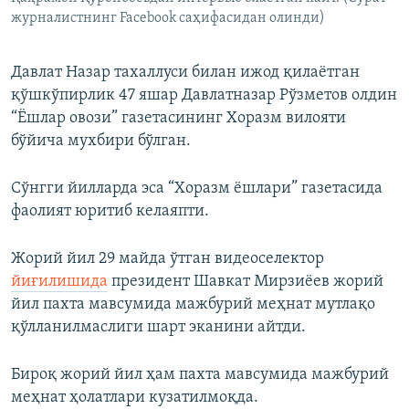
журналистнинг Facebook саҳифасидан олинди)
Давлат Назар тахаллуси билан ижод қилаётган
қўшкўпирлик 47 яшар Давлатназар Рўзметов олдин
“Ёшлар овози” газетасининг Хоразм вилояти
бўйича мухбири бўлган.
Сўнгги йилларда эса “Хоразм ёшлари” газетасида
фаолият юритиб келаяпти.
Жорий йил 29 майда ўтган видеоселектор
йиғилишида
президент Шавкат Мирзиёев жорий
йил пахта мавсумида мажбурий меҳнат мутлақо
қўлланилмаслиги шарт эканини айтди.
Бироқ жорий йил ҳам пахта мавсумида мажбурий
меҳнат ҳолатлари кузатилмоқда.