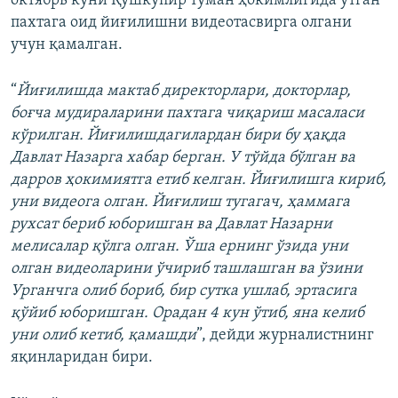
октябрь куни Қўшкўпир туман ҳокимлигида ўтган
пахтага оид йиғилишни видеотасвирга олгани
учун қамалган.
“
Йиғилишда мактаб директорлари, докторлар,
боғча мудираларини пахтага чиқариш масаласи
кўрилган. Йиғилишдагилардан бири бу ҳақда
Давлат Назарга хабар берган. У тўйда бўлган ва
дарров ҳокимиятга етиб келган. Йиғилишга кириб,
уни видеога олган. Йиғилиш тугагач, ҳаммага
рухсат бериб юборишган ва Давлат Назарни
мелисалар қўлга олган. Ўша ернинг ўзида уни
олган видеоларини ўчириб ташлашган ва ўзини
Урганчга олиб бориб, бир сутка ушлаб, эртасига
қўйиб юборишган. Орадан 4 кун ўтиб, яна келиб
уни олиб кетиб, қамашди
”, дейди журналистнинг
яқинларидан бири.