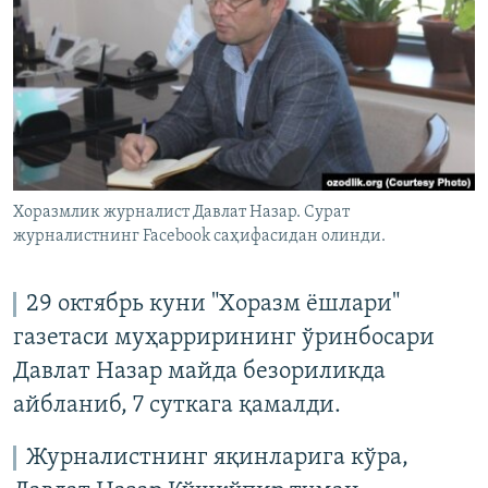
Хоразмлик журналист Давлат Назар. Сурат
журналистнинг Facebook саҳифасидан олинди.
29 октябрь куни "Хоразм ёшлари"
газетаси муҳаррирининг ўринбосари
Давлат Назар майда безориликда
айбланиб, 7 суткага қамалди.
Журналистнинг яқинларига кўра,