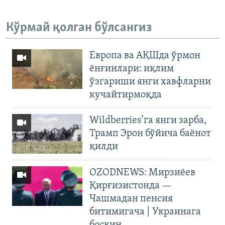
Кўрмай қолган бўлсангиз
Европа ва АҚШда ўрмон
ёнғинлари: иқлим
ўзгариши янги хавфларни
кучайтирмоқда
Wildberries’га янги зарба,
Трамп Эрон бўйича баёнот
қилди
OZODNEWS: Мирзиёев
Қирғизистонда —
Чашмадан пенсия
битимигача | Украинага
босқин