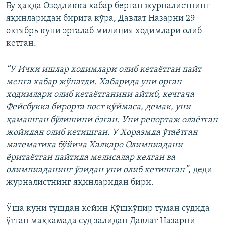
Бу ҳақда Озодликка хабар берган журналистнинг
яқинларидан бирига кўра, Давлат Назарни 29
октябрь куни эрталаб милиция ходимлари олиб
кетган.
“У Ички ишлар ходимлари олиб кетаётган пайт
менга хабар жўнатди. Хабарида уни орган
ходимлари олиб кетаётганини айтиб, кечгача
Фейсбукка бирорта пост қўймаса, демак, уни
қамашган бўлишини ёзган. Уни репортаж олаётган
жойидан олиб кетишган. У Хоразмда ўтаётган
математика бўйича Халқаро Олимпиадани
ёритаётган пайтида мелисалар келган ва
олимпиаданинг ўзидан уни олиб кетишган”
, деди
журналистнинг яқинларидан бири.
Ўша куни тушдан кейин Қўшкўпир туман судида
ўтган маҳкамада суд залидан Давлат Назарни