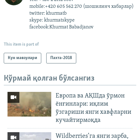
mobile:+420 605 562 270 (шошилинч хабарлар)
twitter: khurmatb
skype: khurmatskype
facebook:Khurmat Babadjanov
This item is part of
Кун мавзулари
Пахта-2018
Кўрмай қолган бўлсангиз
Европа ва АҚШда ўрмон
ёнғинлари: иқлим
ўзгариши янги хавфларни
кучайтирмоқда
Wildberries’га янги зарба,