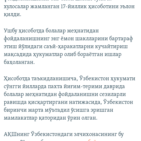
хулосалар жамланган 17-йиллик ҳисоботини эълон
қилди.
Ушбу ҳисоботда болалар меҳнатидан
фойдаланишнинг энг ёмон шаклларини бартараф
этиш йўлидаги саъй-ҳаракатларни кучайтириш
мақсадида ҳукуматлар олиб бораётган ишлар
баҳоланган.
Ҳисоботда таъкидланишича, Ўзбекистон ҳукумати
сўнгги йилларда пахта йиғим-терими даврида
болалар меҳнатидан фойдаланишни сезиларли
равишда қисқартиргани натижасида, Ўзбекистон
биринчи марта мўътадил ўсишга эришган
мамлакатлар қаторидан ўрин олган.
АҚШнинг Ўзбекистондаги элчихонасининг бу