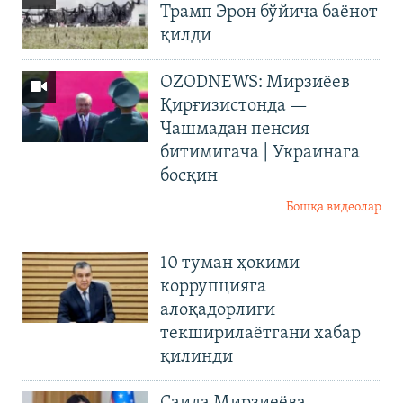
Трамп Эрон бўйича баёнот
қилди
OZODNEWS: Мирзиёев
Қирғизистонда —
Чашмадан пенсия
битимигача | Украинага
босқин
Бошқа видеолар
10 туман ҳокими
коррупцияга
алоқадорлиги
текширилаётгани хабар
қилинди