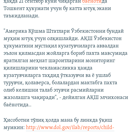
ҳақда 21 сентябр куни чиқарган
баёноти
да
Тошкент ҳукумати учун бу катта ютуқ экани
таъкидланади.
"Америка Қўшма Штатлари Ўзбекистонни бундай
муҳим ютуқ учун олқишлайди. АҚШ Ўзбекистон
ҳукуматини мустақил кузатувчиларга аввалдан
эълон қилмасдан жойларга бориб пахта мавсумида
яратилган меҳнат шароитларини мониторинг
қилишларини чекламасликка ҳамда
кузатувчиларга таҳдид ўтказувчи ва ё ушлаб
турувчи, қолаверса, болалардан мактабга пахта
олиб келишни талаб этувчи расмийларни
жазолашга чақиради", - дейилган АҚШ элчихонаси
баёнотида..
Ҳисоботни тўлиқ ҳолда мана бу линкда ўқиш
мумкин:
http://www.dol.gov/ilab/reports/child-