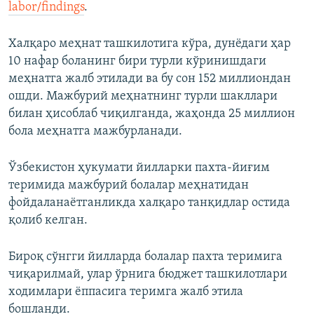
labor/findings
.
Халқаро меҳнат ташкилотига кўра, дунёдаги ҳар
10 нафар боланинг бири турли кўринишдаги
меҳнатга жалб этилади ва бу сон 152 миллиондан
ошди. Мажбурий меҳнатнинг турли шакллари
билан ҳисоблаб чиқилганда, жаҳонда 25 миллион
бола меҳнатга мажбурланади.
Ўзбекистон ҳукумати йилларки пахта-йиғим
теримида мажбурий болалар меҳнатидан
фойдаланаётганликда халқаро танқидлар остида
қолиб келган.
Бироқ сўнгги йилларда болалар пахта теримига
чиқарилмай, улар ўрнига бюджет ташкилотлари
ходимлари ёппасига теримга жалб этила
бошланди.