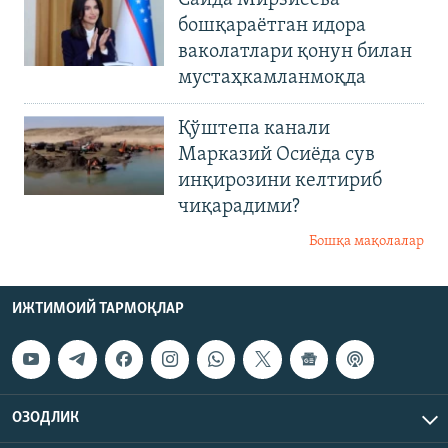
Саида Мирзиеёва
бошқараётган идора
ваколатлари қонун билан
мустаҳкамланмоқда
Қўштепа канали
Марказий Осиёда сув
инқирозини келтириб
чиқарадими?
Бошқа мақолалар
ИЖТИМОИЙ ТАРМОҚЛАР
ОЗОДЛИК