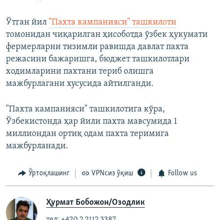
Ўтган йил
"Пахта кампанияси" ташкилоти
томонидан чиқарилган ҳисоботда ўзбек ҳукумати
фермерларни тизимли равишда давлат пахта
режасини бажаришга, бюджет ташкилотлари
ходимларини пахтани териб олишга
мажбурлагани хусусида айтилганди.
"Пахта кампанияси" ташкилотига кўра,
Ўзбекистонда ҳар йили пахта мавсумида 1
миллиондан ортиқ одам пахта теримига
мажбурланади.
Ўртоқлашинг
VPNсиз ўқиш
Follow us
Ҳурмат Бобожон/Озодлик
тел: +420 2 2112 3387