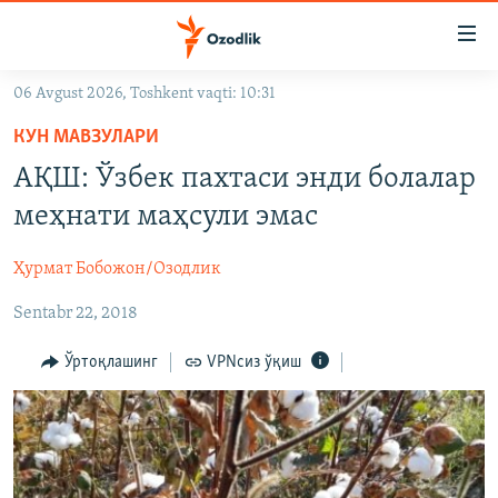
Линклар
Бош
мавзуларга
06 Avgust 2026, Toshkent vaqti: 10:31
ўтинг
OZODLIK SURISHTIRUVLARI
Асосий
КУН МАВЗУЛАРИ
OZODVIDEO
навигацияга
АҚШ: Ўзбек пахтаси энди болалар
ўтинг
OZODARXIV
меҳнати маҳсули эмас
Қидиришга
ўтинг
На русском
Ҳурмат Бобожон/Озодлик
Sentabr 22, 2018
ИЖТИМОИЙ ТАРМОҚЛАР
Ўртоқлашинг
VPNсиз ўқиш
Озодлик бошқа тилларда