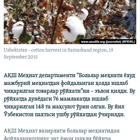
Uzbekistan - cotton harvest in Samarkand region, 19
September 2015
АҚШ Меҳнат департаменти “Болалар меҳнати ёхуд
мажбурий меҳнатдан фойдаланган ҳолда ишлаб
чиқарилган товарлар рўйхати”ни – эълон қилди. Бу
рўйхатда дунёдаги 76 мамлакатда ишлаб
чиқарилган 148 та маҳсулот ўрин олган. Бу йил
Ўзбекистон пахтаси ушбу рўйхатдан ўчирилди.
АҚШ Меҳнат вазирлиги болалар меҳнатидан
фойдаланишнинг энг ёмон шакли бўйича