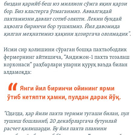
биздан қарийб беш юз миллион сўмга яқин қарзи
бор. Биз кластерга ўтмаганмиз. Аввалгидай
пахтамизни давлат сотиб оляпти. Лекин бундай
аҳволга биринчи бор тушяпмиз. Йил давомида
қилган меҳнатимиз ҳақини ҳозиргача ололмадик".
Исми сир қолишини сўраган бошқа пахтаободлик
фермернинг айтишича, “Андижон-1 пахта тозалаш
корхонаси” раҳбарлари уларни қуруқ ваъда билан
алдамоқда:
Янги йил биринчи ойининг ярми
ўтиб кетяпти ҳамки, пулдан дарак йўқ.
“Одатда, ҳар йили пахта терими тугаши билан, пул
тушиш бошланиб, 20 декабрларгача бутунлай
расчет қилишарди. Бу йил пахта планини