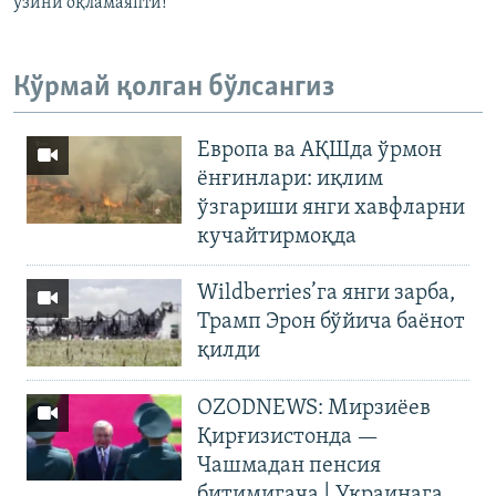
ўзини оқламаяпти!
Кўрмай қолган бўлсангиз
Европа ва АҚШда ўрмон
ёнғинлари: иқлим
ўзгариши янги хавфларни
кучайтирмоқда
Wildberries’га янги зарба,
Трамп Эрон бўйича баёнот
қилди
OZODNEWS: Мирзиёев
Қирғизистонда —
Чашмадан пенсия
битимигача | Украинага