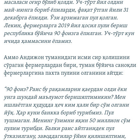
масаласи оғир бўлиб қолди. Уч-тўрт йил олдин
май-июнга бориб ёпиларди, фақат ўтган йили 31
декабрга ёпилди. Ўзи арзимаган пул қолган.
Лекин, фермерларга 2019 йил ҳосил пули бериш
республика бўйича 90 фоизга ёпилган. Уч-тўрт кун
ичида ҳаммасини ёпамиз.
Аммо Андижон туманидаги исми сир қолишини
сўраган фермерлардан бири, туман бўйича саноқли
фермерларгина пахта пулини олганини айтди:
“90 фоиз? Раис бу рақамларни қаердан олди ёки
унга шундай маълумот беришяптимикин? Мен
ишлаётган ҳудудда ҳеч ким ҳали бир сўм олгани
йўқ. Ҳар куни банкка бориб турибмиз. Пул
тушмаган. Менинг ўзимни яқин 50 миллион сўм
пулим турибди. Балки раис айтганидек пул
ўтказилгану, заводдагилар ўйин қилишяптими,