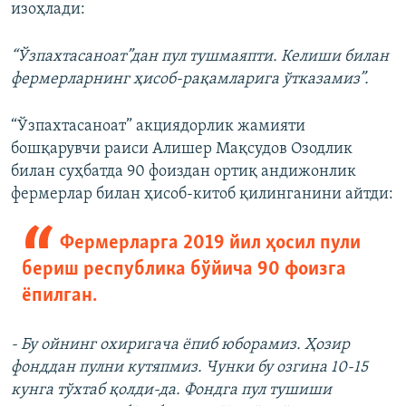
изоҳлади:
“Ўзпахтасаноат”дан пул тушмаяпти. Келиши билан
фермерларнинг ҳисоб-рақамларига ўтказамиз”.
“Ўзпахтасаноат” акциядорлик жамияти
бошқарувчи раиси Алишер Мақсудов Озодлик
билан суҳбатда 90 фоиздан ортиқ андижонлик
фермерлар билан ҳисоб-китоб қилинганини айтди:
Фермерларга 2019 йил ҳосил пули
бериш республика бўйича 90 фоизга
ёпилган.
- Бу ойнинг охиригача ёпиб юборамиз. Ҳозир
фонддан пулни кутяпмиз. Чунки бу озгина 10-15
кунга тўхтаб қолди-да. Фондга пул тушиши