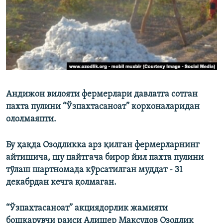
Андижон вилояти фермерлари давлатга сотган
пахта пулини “Ўзпахтасаноат” корхоналаридан
ололмаяпти.
Бу ҳақда Озодликка арз қилган фермерларнинг
айтишича, шу пайтгача бирор йил пахта пулини
тўлаш шартномада кўрсатилган муддат - 31
декабрдан кечга қолмаган.
“Ўзпахтасаноат” акциядорлик жамияти
бошқарувчи раиси Алишер Мақсудов Озодлик