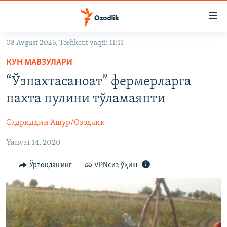
Линклар
Бош
мавзуларга
08 Avgust 2026, Toshkent vaqti: 11:11
ўтинг
OZODLIK SURISHTIRUVLARI
Асосий
КУН МАВЗУЛАРИ
OZODVIDEO
навигацияга
“Ўзпахтасаноат” фермерларга
ўтинг
OZODARXIV
пахта пулини тўламаяпти
Қидиришга
ўтинг
На русском
Садриддин Ашур/Озодлик
Yanvar 14, 2020
ИЖТИМОИЙ ТАРМОҚЛАР
Ўртоқлашинг
VPNсиз ўқиш
Озодлик бошқа тилларда