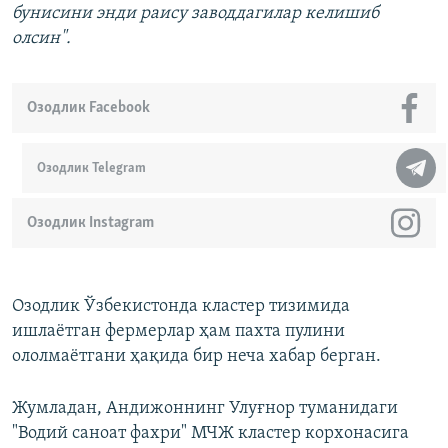
бунисини энди раису заводдагилар келишиб
олсин".
Озодлик Facebook
Озодлик Telegram
Озодлик Instagram
Озодлик Ўзбекистонда кластер тизимида
ишлаётган фермерлар ҳам пахта пулини
ололмаётгани ҳақида бир неча хабар берган.
Жумладан, Андижоннинг Улуғнор туманидаги
"Водий саноат фахри" МЧЖ ​кластер корхонасига