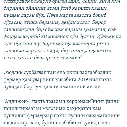
октябрдаёқ бажариб бўлган эдик. Лекин, янги йил
биринчи ойининг ярми ўтиб кетяпти ҳамки,
пулдан дарак йўқ. Неча марта заводга бориб
сўрасак, тушса берамиз, дейди холос. Бирор
ташкилотдан бир сўм ҳам қарзим қолмаган, соф
фойдам қарийб 80 миллион сўм бўлган. Қўлимизга
тушадигани шу. Бир томонда кластерга ўтган
ташкилотлар дод дейди, бир томонда давлатга
пахта сотган бизлар дод деяпмиз”.
Озодлик суҳбатлашган яна икки пахтаободлик
фермер ҳам уларнинг ҳисобига 2019 йил пахта
пулидан бир сўм ҳам тушмаганини айтди.
“Андижон-1 пахта тозалаш корхонаси”нинг ўзини
таништирмаган мулозими ҳақиқатан ҳам
кўпчилик фермерлар пахта пулини ололмаганини
тасдиқлар экан, бунинг сабабини қуйидагича