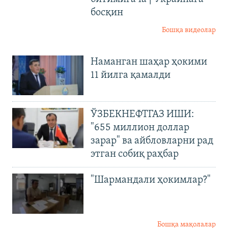
босқин
Бошқа видеолар
Наманган шаҳар ҳокими
11 йилга қамалди
ЎЗБЕКНЕФТГАЗ ИШИ:
"655 миллион доллар
зарар" ва айбловларни рад
этган собиқ раҳбар
"Шармандали ҳокимлар?"
Бошқа мақолалар