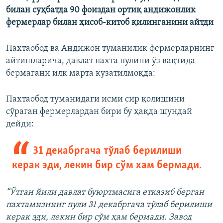
билан суҳбатда 90 фоиздан ортиқ андижонлик
фермерлар билан ҳисоб-китоб қилинганини айтди
Пахтаобод ва Андижон туманилик фермерларнинг
айтишларича, давлат пахта пулини ўз вақтида
бермагани илк марта кузатилмоқда:
Пахтаобод туманидаги исми сир қолишини
сўраган фермерлардан бири бу ҳақда шундай
дейди:
31 декабргача тўлаб берилиши
керак эди, лекин бир сўм хам бермади.
“Ўтган йили давлат буюртмасига етказиб берган
пахтамизнинг пули 31 декабргача тўлаб берилиши
керак эди, лекин бир сўм ҳам бермади. Завод