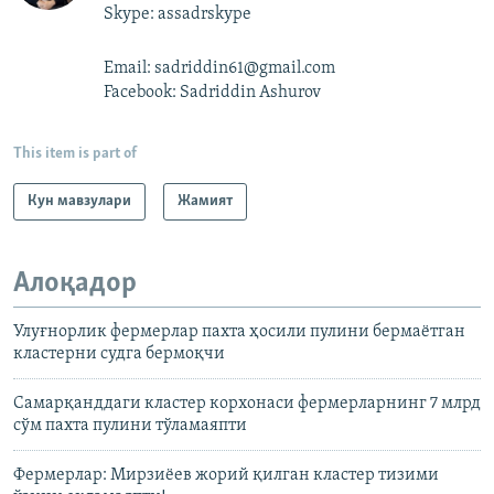
Skype: assadrskype
Email: sadriddin61@gmail.com
Facebook: Sadriddin Ashurov
This item is part of
Кун мавзулари
Жамият
Алоқадор
Улуғнорлик фермерлар пахта ҳосили пулини бермаётган
кластерни судга бермоқчи
Самарқанддаги кластер корхонаси фермерларнинг 7 млрд
сўм пахта пулини тўламаяпти
Фермерлар: Мирзиëев жорий қилган кластер тизими