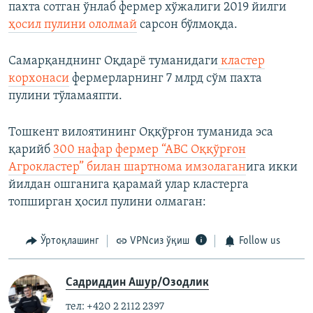
пахта сотган ўнлаб фермер хўжалиги 2019 йилги
ҳосил пулини ололмай
сарсон бўлмоқда.
Самарқанднинг Оқдарё туманидаги
кластер
корхонаси
фермерларнинг 7 млрд сўм пахта
пулини тўламаяпти.
Тошкент вилоятининг Оққўрғон туманида эса
қарийб
300 нафар фермер “АВС Оққўрғон
Агрокластер” билан шартнома имзолаган
ига икки
йилдан ошганига қарамай улар кластерга
топширган ҳосил пулини олмаган:
Ўртоқлашинг
VPNсиз ўқиш
Follow us
Садриддин Ашур/Озодлик
тел: +420 2 2112 2397