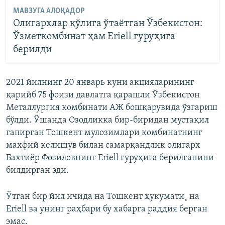
МАВЗУГА АЛОҚАДОР
Олигархлар қўлига ўтаëтган Ўзбекистон:
Ўзметкомбинат ҳам Eriell гуруҳига
берилди
2021 йилнинг 20 январь куни акцияларининг
қарийб 75 фоизи давлатга қарашли Ўзбекистон
Металлургия комбинати АЖ бошқарувида ўзгариш
бўлди. Ўшанда Озодликка бир-биридан мустақил
гапирган Тошкент мулозимлари комбинатнинг
махфий келишув билан самарқандлик олигарх
Бахтиëр Фозиловнинг Eriell гуруҳига берилганини
билдирган эди.
Ўтган бир йил ичида на Тошкент ҳукумати¸ на
Eriell ва унинг раҳбари бу хабарга раддия берган
эмас.