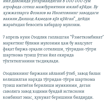
йил давомида ўзгармайдиган 8 000 000 сўм
атрофида сотиш мажбуриятини юклаб қўйди. Бу
ҳужжатларга Фозилов ва Иноятовнинг заводдаги
вакили Дилшод Аҳмедов қўл қўйган
”¸ дейди
жараëндан бевосита хабардор мулозим.
7 апрель куни Озодлик гаплашган "Ўзметкомбинат"
маркетинг бўлими мулозими ҳам бу маҳсулот
фақат биржа орқали сотилиши¸ тўғридан-тўғри
шартнома тузиш ўтган йил охирида
тўхтатилганини тасдиқлади.
Озодликнинг биржани айланиб ўтиб¸ завод билан
келишилган нархда тўғридан-тўғри шартнома
тузиш имтиëзи берилиши мумкинми¸ деган
саволига завод ходими бундай истиснони
комбинат эмас¸ ҳукумат беришини билдирди.