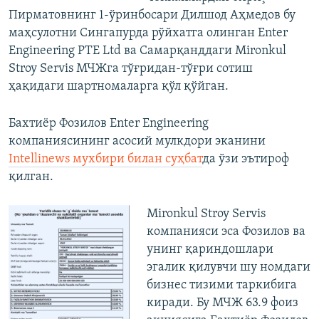
Пирматовнинг 1-ўринбосари Дилшод Аҳмедов бу
маҳсулотни Сингапурда рўйхатга олинган Enter
Engineering PTE Ltd ва Самарқанддаги Mironkul
Stroy Servis МЧЖга тўғридан-тўғри сотиш
ҳақидаги шартномаларга қўл қўйган.
Бахтиëр Фозилов Enter Engineering
компаниясининг асосий мулкдори эканини
Intellinews мухбири билан суҳбат
да ўзи эътироф
қилган.
Mironkul Stroy Servis
компанияси эса Фозилов ва
унинг қариндошлари
эгалик қилувчи шу номдаги
бизнес тизими таркибига
киради. Бу МЧЖ 63.9 фоиз