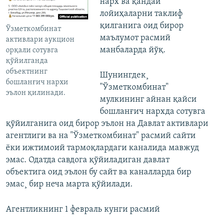
нарх ва қандай
лойиҳаларни таклиф
қилганига оид бирор
Ўзметкомбинат
маълумот расмий
активлари аукцион
манбаларда йўқ.
орқали сотувга
қўйилганда
объектнинг
Шунингдек¸
бошланғич нархи
"Ўзметкомбинат"
эълон қилинади.
мулкининг айнан қайси
бошланғич нархда сотувга
қўйилганига оид бирор эълон на Давлат активлари
агентлиги ва на "Ўзметкомбинат" расмий сайти
ëки ижтимоий тармоқлардаги каналида мавжуд
эмас. Одатда савдога қўйиладиган давлат
объектига оид эълон бу сайт ва каналларда бир
эмас¸ бир неча марта қўйилади.
Агентликнинг 1 февраль кунги расмий