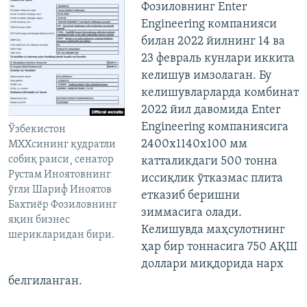
Фозиловнинг Enter
Engineering компанияси
билан 2022 йилнинг 14 ва
23 февраль кунлари иккита
келишув имзолаган. Бу
келишувларларда комбинат
2022 йил давомида Enter
Engineering компаниясига
Ўзбекистон
2400x1140x100 мм
МХХсининг қудратли
собиқ раиси¸ сенатор
катталикдаги 500 тонна
Рустам Иноятовнинг
иссиқлик ўтказмас плита
ўғли Шариф Иноятов
етказиб беришни
Бахтиëр Фозиловнинг
зиммасига олади.
яқин бизнес
Келишувда маҳсулотнинг
шерикларидан бири.
ҳар бир тоннасига 750 АҚШ
доллари миқдорида нарх
белгиланган.