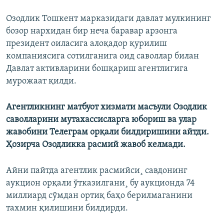
Озодлик Тошкент марказидаги давлат мулкининг
бозор нархидан бир неча баравар арзонга
президент оиласига алоқадор қурилиш
компаниясига сотилганига оид саволлар билан
Давлат активларини бошқариш агентлигига
мурожаат қилди.
Агентликнинг матбуот хизмати масъули Озодлик
саволларини мутахассисларга юбориш ва улар
жавобини Телеграм орқали билдиришини айтди.
Ҳозирча Озодликка расмий жавоб келмади.
Айни пайтда агентлик расмийси¸ савдонинг
аукцион орқали ўтказилгани¸ бу аукционда 74
миллиард сўмдан ортиқ баҳо берилмаганини
тахмин қилишини билдирди.