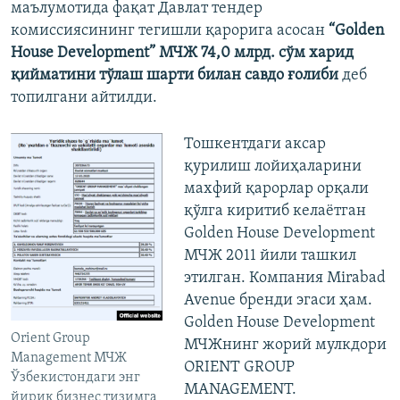
маълумотида фақат Давлат тендер
комиссиясининг тегишли қарорига асосан
“Golden
House Development” МЧЖ 74,0 млрд. сўм харид
қийматини тўлаш шарти билан савдо ғолиби
деб
топилгани айтилди.
Тошкентдаги аксар
қурилиш лойиҳаларини
махфий қарорлар орқали
қўлга киритиб келаëтган
Golden House Development
МЧЖ 2011 йили ташкил
этилган. Компания Mirabad
Avenue бренди эгаси ҳам.
Golden House Development
Orient Group
МЧЖнинг жорий мулкдори
Management МЧЖ
ORIENT GROUP
Ўзбекистондаги энг
MANAGEMENT.
йирик бизнес тизимга