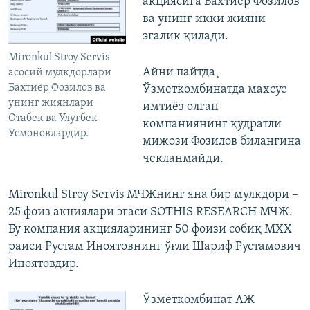
акциясига Бахтиëр Фозилов
ва унинг икки жияни
эгалик қилади.
Mironkul Stroy Servis
Айни пайтда¸
асосий мулкдорлари
Бахтиëр Фозилов ва
Ўзметкомбинатда махсус
унинг жиянлари
имтиëз олган
Отабек ва Улуғбек
компаниянинг қудратли
Усмоновлардир.
мижози Фозилов билангина
чекланмайди.
Mironkul Stroy Servis МЧЖнинг яна бир мулкдори –
25 фоиз акциялари эгаси SOTHIS RESEARCH МЧЖ.
Бу компания акцияларининг 50 фоизи собиқ МХХ
раиси Рустам Иноятовнинг ўғли Шариф Рустамович
Иноятовдир.
Ўзметкомбинат АЖ