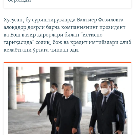
берилди
Хусусан¸ бу суриштирувларда Бахтиëр Фозиловга
алоқадор деярли барча компаниянинг президент
ва Бош вазир қарорлари билан “истисно
тариқасида” солиқ¸ бож ва кредит имтиëзлари олиб
келаëтгани ўртага чиққан эди.