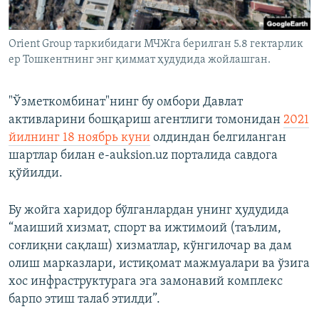
Orient Group таркибидаги МЧЖга берилган 5.8 гектарлик
ер Тошкентнинг энг қиммат ҳудудида жойлашган.
"Ўзметкомбинат"нинг бу омбори Давлат
активларини бошқариш агентлиги томонидан
2021
йилнинг 18 ноябрь куни
олдиндан белгиланган
шартлар билан e-auksion.uz порталида савдога
қўйилди.
Бу жойга харидор бўлганлардан унинг ҳудудида
“маиший хизмат, спорт ва ижтимоий (таълим,
соғлиқни сақлаш) хизматлар, кўнгилочар ва дам
олиш марказлари, истиқомат мажмуалари ва ўзига
хос инфраструктурага эга замонавий комплекс
барпо этиш талаб этилди”.