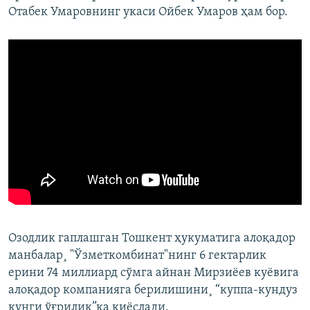
Отабек Умаровнинг укаси Ойбек Умаров ҳам бор.
Озодлик гаплашган Тошкент ҳукуматига алоқадор
манбалар¸ "Ўзметкомбинат"нинг 6 гектарлик
ерини 74 миллиард сўмга айнан Мирзиëев куëвига
алоқадор компанияга берилишини¸ “куппа-кундуз
кунги ўғрилик”ка қиëслади.