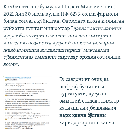
Комбинатнинг бу мулки Шавкат Мирзиëевнинг
2021 йил 30 июль кунги ПФ-6273-сонли фармони
билан сотувга қўйилган. Фармонга илова қилинган
рўйхатга тушган иншоотлар “
давлат активларини
хусусийлаштириш амалиётини кенгайтириш
ҳамда иқтисодиётга хусусий инвестицияларни
жалб қилишни жадаллаштириш” мақсадида
тўлиқлигича оммавий савдолар орқали
сотилиши
лозим.
Бу савдонинг очиқ ва
шаффоф бўлганини
кўрсатувчи¸ хусусан¸
оммавий савдода кимлар
қатнашгани¸
бошланғич
нарх қанча бўлгани
¸
харидорларнинг қанча