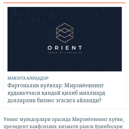
МАВЗУГА АЛОҚАДОР
Фарғоналик куëвлар: Мирзиëевнинг
қудаваччаси қандай қилиб миллиард
долларлик бизнес эгасига айланди?
Унинг мулкдорлари орасида Мирзиëевнинг куëви¸
президент хавфсизлик хизмати раиси ўринбосари