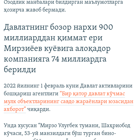
Озодлик манбалари билдирган маълумотларга
ҳозирча жавоб бермади.
Давлатнинг бозор нархи 900
миллиарддан қиммат ери
Мирзиëев куëвига алоқадор
компанияга 74 миллиардга
берилди
2022 йилнинг 1 февраль куни Давлат активларини
бошқариш агентлиги
“Бир қатор давлат кўчмас
мулк объектларининг савдо жараёнлари юзасидан
ахборот”
чиқарди.
Унда хусусан “Мирзо Улуғбек тумани, Шаҳриобод
кўчаси, 53-уй манзилдаги бўш турган бино-