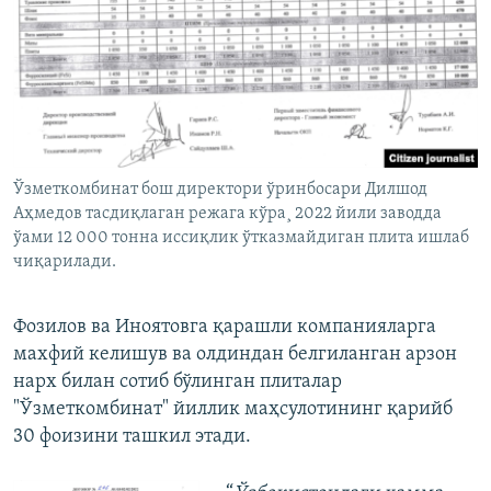
Ўзметкомбинат бош директори ўринбосари Дилшод
Аҳмедов тасдиқлаган режага кўра¸ 2022 йили заводда
ўами 12 000 тонна иссиқлик ўтказмайдиган плита ишлаб
чиқарилади.
Фозилов ва Иноятовга қарашли компанияларга
махфий келишув ва олдиндан белгиланган арзон
нарх билан сотиб бўлинган плиталар
"Ўзметкомбинат" йиллик маҳсулотининг қарийб
30 фоизини ташкил этади.