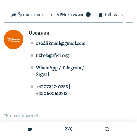
Ўртоқлашинг
VPNсиз ўқиш
Follow us
Озодлик
ozodlikmail@gmail.com
uzbek@rferl.org
WhatsApp / Telegram /
Signal
+420724740755 |
+420602612713
This item is part of
РУС
Кун мавзулари
Иқтисод