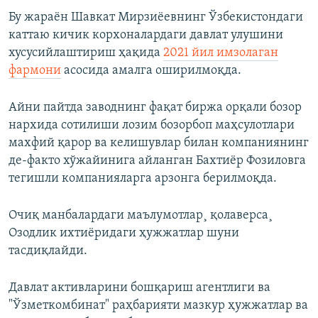
Бу жараëн Шавкат Мирзиëевнинг Ўзбекистондаги
каттаю кичик корхоналардаги давлат улушини
хусусийлаштириш ҳақида
2021 йил имзолаган
фармони
асосида амалга оширилмоқда.
Айни пайтда заводнинг фақат биржа орқали бозор
нархида сотилиши лозим бозорбоп маҳсулотлари
махфий қарор ва келишувлар билан компаниянинг
де-факто хўжайинига айланган Бахтиëр Фозиловга
тегишли компанияларга арзонга берилмоқда.
Очиқ манбалардаги маълумотлар¸ қолаверса¸
Озодлик ихтиëридаги ҳужжатлар шуни
тасдиқлайди.
Давлат активларини бошқариш агентлиги ва
"Ўзметкомбинат" раҳбарияти мазкур ҳужжатлар ва