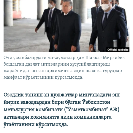
Очиқ манбалардаги маълумотлар ҳам Шавкат Мирзиëев
бошлаган давлат активларини хусусийлаштириш
жараëнидан асосан ҳокимиятга яқин шахс ва гуруҳлар
манфаат кўраëтганини кўрсатмоқда.
Озодлик танишган ҳужжатлар минтақадаги энг
йирик заводлардан бири бўлган Ўзбекистон
металлургия комбинати ("Ўзметкомбинат" АЖ)
активлари ҳокимиятга яқин компанияларга
ўтаётганини кўрсатмоқда.