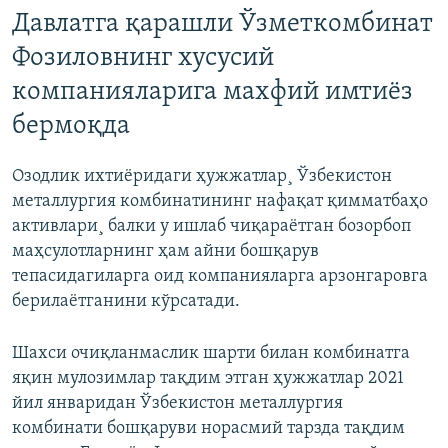
Давлатга қарашли Ўзметкомбинат
Фозиловнинг хусусий
компанияларига махфий имтиëз
бермоқда
Озодлик ихтиëридаги ҳужжатлар¸ Ўзбекистон
металлургия комбинатининг нафақат қимматбаҳо
активлари¸ балки у ишлаб чиқараëтган бозорбоп
маҳсулотларнинг ҳам айни бошқарув
тепасидагиларга оид компанияларга арзонгаровга
берилаëтганини кўрсатади.
Шахси очиқланмаслик шарти билан комбинатга
яқин мулозимлар тақдим этган ҳужжатлар 2021
йил январидан Ўзбекистон металлургия
комбинати бошқаруви норасмий тарзда тақдим