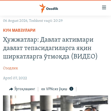
Линклар
Бош
мавзуларга
06 Avgust 2026, Toshkent vaqti: 20:29
ўтинг
OZODLIK SURISHTIRUVLARI
Асосий
КУН МАВЗУЛАРИ
OZODVIDEO
навигацияга
Ҳужжатлар: Давлат активлари
ўтинг
OZODARXIV
давлат тепасидагиларга яқин
Қидиришга
ўтинг
ширкатларга ўтмоқда (ВИДЕО)
На русском
Озодлик
ИЖТИМОИЙ ТАРМОҚЛАР
Aprel 07, 2022
Ўртоқлашинг
VPNсиз ўқиш
Озодлик бошқа тилларда