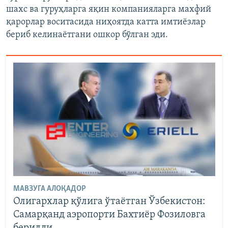
шахс ва гуруҳларга яқин компанияларга махфий
қарорлар воситасида ниҳоятда катта имтиëзлар
бериб келинаëтгани ошкор бўлган эди.
МАВЗУГА АЛОҚАДОР
Олигархлар қўлига ўтаëтган Ўзбекистон:
Самарқанд аэропорти Бахтиëр Фозиловга