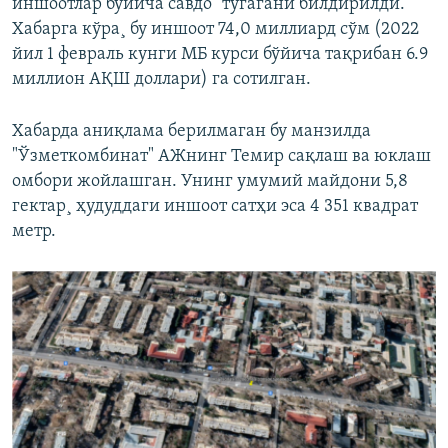
иншоотлар бўйича савдо” тугагани билдирилди.
Хабарга кўра¸ бу иншоот 74,0 миллиард сўм (2022
йил 1 февраль кунги МБ курси бўйича тақрибан 6.9
миллион АҚШ доллари) га сотилган.
Хабарда аниқлама берилмаган бу манзилда
"Ўзметкомбинат" АЖнинг Темир сақлаш ва юклаш
омбори жойлашган. Унинг умумий майдони 5,8
гектар¸ ҳудуддаги иншоот сатҳи эса 4 351 квадрат
метр.