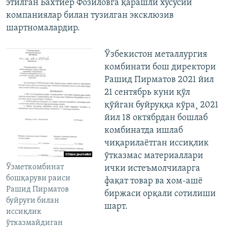
этилган Бахтиëр Фозиловга қарашли хусусий
компаниялар билан тузилган эксклюзив
шартномалардир.
Ўзбекистон металлургия
комбинати бош директори
Рашид Пирматов 2021 йил
21 сентябрь куни қўл
қўйган буйруққа кўра¸ 2021
йил 18 октябрдан бошлаб
комбинатда ишлаб
чиқарилаëтган иссиқлик
ўтказмас материаллари
Ўзметкомбинат
ички истеъмолчиларга
бошқаруви раиси
фақат товар ва хом-ашë
Рашид Пирматов
биржаси орқали сотилиши
буйруғи билан
шарт.
иссиқлик
ўтказмайдиган