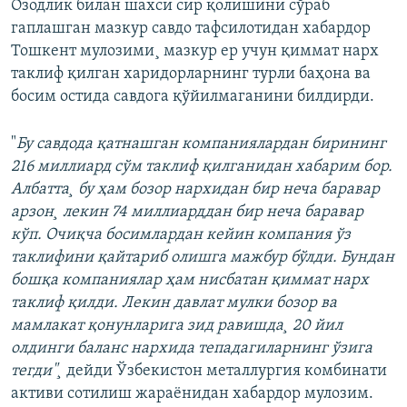
Озодлик билан шахси сир қолишини сўраб
гаплашган мазкур савдо тафсилотидан хабардор
Тошкент мулозими¸ мазкур ер учун қиммат нарх
таклиф қилган харидорларнинг турли баҳона ва
босим остида савдога қўйилмаганини билдирди.
"
Бу савдода қатнашган компаниялардан бирининг
216 миллиард сўм таклиф қилганидан хабарим бор.
Албатта¸ бу ҳам бозор нархидан бир неча баравар
арзон¸ лекин 74 миллиарддан бир неча баравар
кўп. Очиқча босимлардан кейин компания ўз
таклифини қайтариб олишга мажбур бўлди. Бундан
бошқа компаниялар ҳам нисбатан қиммат нарх
таклиф қилди. Лекин давлат мулки бозор ва
мамлакат қонунларига зид равишда¸ 20 йил
олдинги баланс нархида тепадагиларнинг ўзига
тегди"¸
дейди Ўзбекистон металлургия комбинати
активи сотилиш жараëнидан хабардор мулозим.