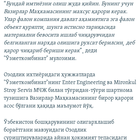
“
Бундай имтиëзни олиш жуда қийин. Бунинг учун
Вазирлар Маҳкамасининг махсус қарори керак.
Улар фалон компания давлат аҳамиятига эга фалон
объект қуряпти¸ шунга истисно тариқасида
материални бевосита ишлаб чиқарувчидан
белгиланган нархда олишига рухсат берилсин¸ деб
қарор чиқариб бериши керак
”¸ деди
"Ўзметкомбинат" мулозими.
Озодлик ихтиëридаги ҳужжатларда
"Ўзметкомбинат"нинг Enter Engineering ва Mironkul
Stroy Servis МЧЖ билан тўғридан-тўғри шартнома
тузишига Вазирлар Маҳкамасининг бирор қарори
асос бўлгани ҳақида маълумот йўқ.
Ўзбекистон бошқарувининг олигархлашиб
бораëтгани мавзуидаги Озодлик
суриштирувларида айнан ҳокимият тепасидаги