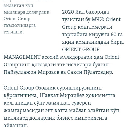
айланган кўп
2020 йил баҳорида
миллиард долларлик
Orient Group
тузилган бу МЧЖ Orient
таъсисчиларга
Group конгломерати
тегишли.
таркибига кирувчи 60 га
яқин компаниядан бири.
ORIENT GROUP
MANAGEMENT асосий мулкдорлари ҳам Orient
Groupнинг қоғоздаги таъсисчилари бўлган -
Пайзуллажон Мирзаев ва Сакен Пўлатовдир.
Orient Group Озодлик суриштирувининг
кўрсатишича¸ Шавкат Мирзиëев ҳокимиятга
келганидан сўнг мамлакат суверен
жамғармасидан энг катта маблағ олаëтган кўп
миллиард долларлик бизнес империясига
айланган.