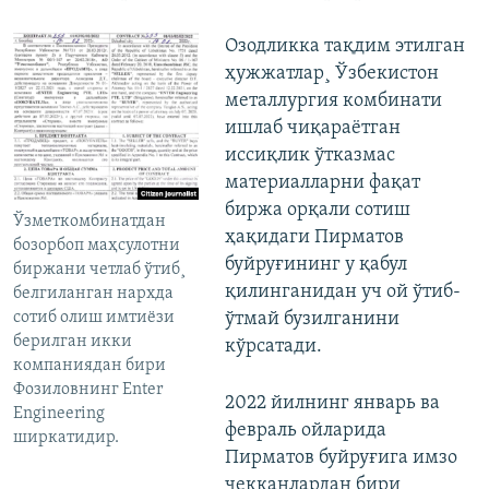
Озодликка тақдим этилган
ҳужжатлар¸ Ўзбекистон
металлургия комбинати
ишлаб чиқараëтган
иссиқлик ўтказмас
материалларни фақат
биржа орқали сотиш
Ўзметкомбинатдан
ҳақидаги Пирматов
бозорбоп маҳсулотни
буйруғининг у қабул
биржани четлаб ўтиб¸
қилинганидан уч ой ўтиб-
белгиланган нархда
сотиб олиш имтиëзи
ўтмай бузилганини
берилган икки
кўрсатади.
компаниядан бири
Фозиловнинг Enter
2022 йилнинг январь ва
Engineering
февраль ойларида
ширкатидир.
Пирматов буйруғига имзо
чекканлардан бири¸