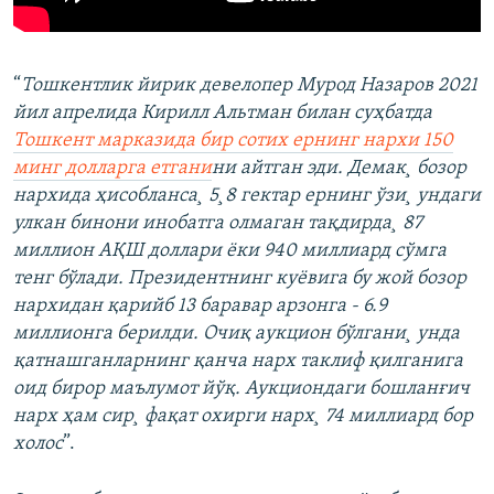
“
Тошкентлик йирик девелопер Мурод Назаров 2021
йил апрелида Кирилл Альтман билан суҳбатда
Тошкент марказида бир сотих ернинг нархи 150
минг долларга етгани
ни айтган эди. Демак¸ бозор
нархида ҳисобланса¸ 5¸8 гектар ернинг ўзи¸ ундаги
улкан бинони инобатга олмаган тақдирда¸ 87
миллион АҚШ доллари ëки 940 миллиард сўмга
тенг бўлади. Президентнинг куëвига бу жой бозор
нархидан қарийб 13 баравар арзонга - 6.9
миллионга берилди. Очиқ аукцион бўлгани¸ унда
қатнашганларнинг қанча нарх таклиф қилганига
оид бирор маълумот йўқ. Аукциондаги бошланғич
нарх ҳам сир¸ фақат охирги нарх¸ 74 миллиард бор
холос
”.