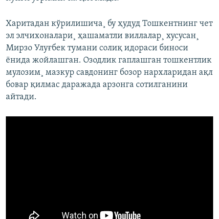
Харитадан кўрилишича¸ бу ҳудуд Тошкентнинг чет
эл элчихоналари¸ ҳашаматли виллалар¸ хусусан¸
Мирзо Улуғбек тумани солиқ идораси биноси
ëнида жойлашган. Озодлик гаплашган тошкентлик
мулозим¸ мазкур савдонинг бозор нархларидан ақл
бовар қилмас даражада арзонга сотилганини
айтади.