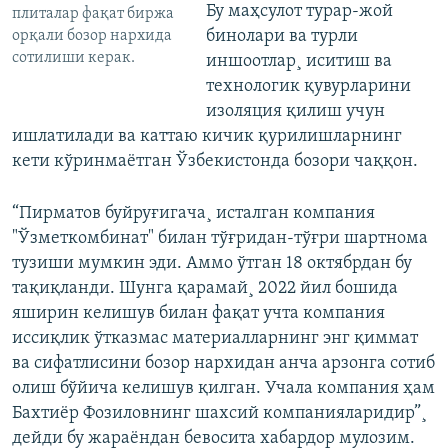
Бу маҳсулот турар-жой
плиталар фақат биржа
бинолари ва турли
орқали бозор нархида
сотилиши керак.
иншоотлар¸ иситиш ва
технологик қувурларини
изоляция қилиш учун
ишлатилади ва каттаю кичик қурилишларнинг
кети кўринмаëтган Ўзбекистонда бозори чаққон.
“Пирматов буйруғигача¸ исталган компания
"Ўзметкомбинат" билан тўғридан-тўғри шартнома
тузиши мумкин эди. Аммо ўтган 18 октябрдан бу
тақиқланди. Шунга қарамай¸ 2022 йил бошида
яширин келишув билан фақат учта компания
иссиқлик ўтказмас материалларнинг энг қиммат
ва сифатлисини бозор нархидан анча арзонга сотиб
олиш бўйича келишув қилган. Учала компания ҳам
Бахтиëр Фозиловнинг шахсий компанияларидир”¸
дейди бу жараëндан бевосита хабардор мулозим.