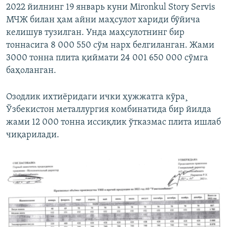
2022 йилнинг 19 январь куни Mironkul Story Servis
МЧЖ билан ҳам айни маҳсулот хариди бўйича
келишув тузилган. Унда маҳсулотнинг бир
тоннасига 8 000 550 сўм нарх белгиланган. Жами
3000 тонна плита қиймати 24 001 650 000 сўмга
баҳоланган.
Озодлик ихтиëридаги ички ҳужжатга кўра¸
Ўзбекистон металлургия комбинатида бир йилда
жами 12 000 тонна иссиқлик ўтказмас плита ишлаб
чиқарилади.