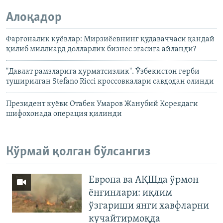
Алоқадор
Фарғоналик куëвлар: Мирзиëевнинг қудаваччаси қандай
қилиб миллиард долларлик бизнес эгасига айланди?
"Давлат рамзларига ҳурматсизлик". Ўзбекистон герби
туширилган Stefano Ricci кроссовкалари савдодан олинди
Президент куëви Отабек Умаров Жанубий Кореядаги
шифохонада операция қилинди
Кўрмай қолган бўлсангиз
Европа ва АҚШда ўрмон
ёнғинлари: иқлим
ўзгариши янги хавфларни
кучайтирмоқда