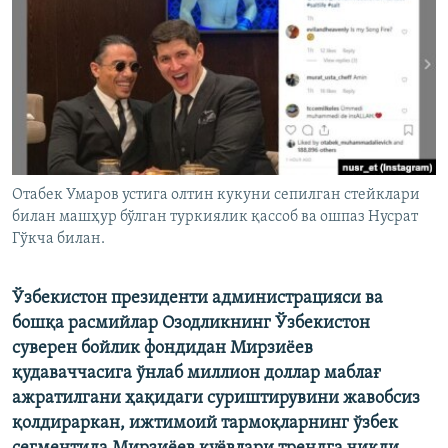
Отабек Умаров устига олтин кукуни сепилган стейклари
билан машҳур бўлган туркиялик қассоб ва ошпаз Нусрат
Гўкча билан.
Ўзбекистон президенти администрацияси ва
бошқа расмийлар Озодликнинг Ўзбекистон
суверен бойлик фондидан Мирзиёев
қудаваччасига ўнлаб миллион доллар маблағ
ажратилгани ҳақидаги суриштирувини жавобсиз
қолдираркан, ижтимоий тармоқларнинг ўзбек