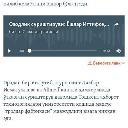
қилиб келаётгани ошкор бўлган эди.
Озодлик суриштируви: Ёшлар Иттифоқи троллар гуруҳининг илк қадамлари
билан
Озодлик радиоси
Айни дамда медиа-манба мавжуд эмас
0:00
19:43
Бевосита линк
Орадан бир йил ўтиб¸ журналист Дилбар
Исматуллаева ва Alimoff канали ҳамкорликда
ўтказган суриштирув давомида Тошкент ахборот
технологиялари университети қошида махсус
“троллар фабрикаси” мавжудлиги юзага чиққан
эди.