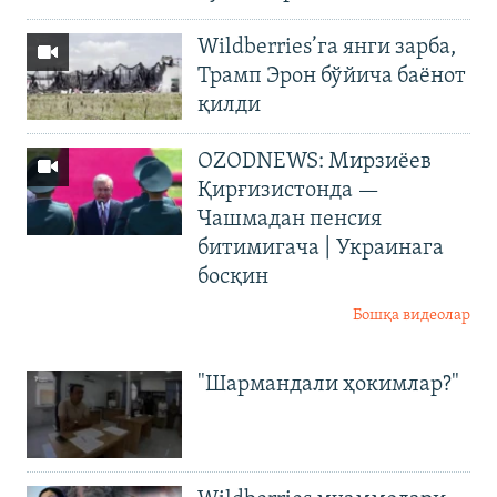
Wildberries’га янги зарба,
Трамп Эрон бўйича баёнот
қилди
OZODNEWS: Мирзиёев
Қирғизистонда —
Чашмадан пенсия
битимигача | Украинага
босқин
Бошқа видеолар
"Шармандали ҳокимлар?"