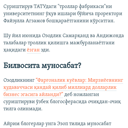
Суриштирув ТАТУдаги "троллар фабрикаси"ни
университетнинг ўқув ишлари бўйича проректори
Файзулла Агзамов бошқараëтганини кўрсатган.
Шу йил июнида Озодлик Самарқанд ва Андижонда
талабалар троллик қилишга мажбурланаётгани
ҳақидаги
ёзган
эди.
Билвосита муносабат?
Озодликнинг
“Фарғоналик куëвлар: Мирзиëевнинг
қудаваччаси қандай қилиб миллиард долларлик
бизнес эгасига айланди?”
деб номланган
суриштируви ўзбек блогосферасида очиқдан-очиқ
тилга олинмади.
Айрим блогерлар унга Эзоп тилида муносабат