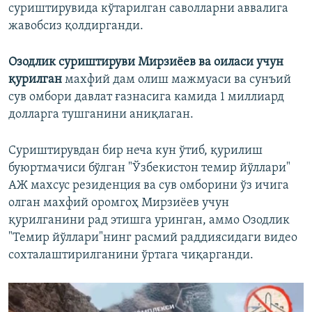
суриштирувида кўтарилган саволларни аввалига
жавобсиз қолдирганди.
Озодлик суриштируви Мирзиёев ва оиласи учун
қурилган
махфий дам олиш мажмуаси ва сунъий
сув омбори давлат ғазнасига камида 1 миллиард
долларга тушганини аниқлаган.
Суриштирувдан бир неча кун ўтиб, қурилиш
буюртмачиси бўлган "Ўзбекистон темир йўллари"
АЖ махсус резиденция ва сув омборини ўз ичига
олган махфий оромгоҳ Мирзиёев учун
қурилганини рад этишга уринган, аммо Озодлик
"Темир йўллари"нинг расмий раддиясидаги видео
сохталаштирилганини ўртага чиқарганди.