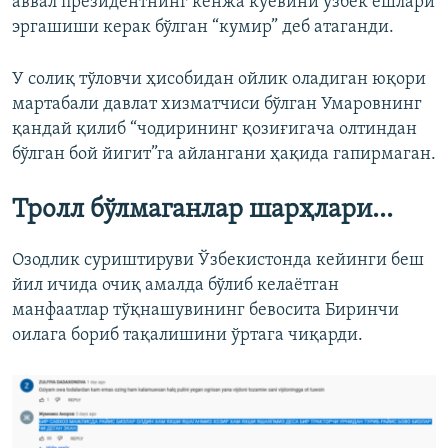
аввал президентнинг кенжа куëвини ўзбек ëшлари
эргашиши керак бўлган “кумир” деб атаганди.
У солиқ тўловчи ҳисобидан ойлик оладиган юқори
мартабали давлат хизматчиси бўлган Умаровнинг
қандай қилиб “чодирининг қозиғигача олтиндан
бўлган бой йигит”га айлангани ҳақида гапирмаган.
Тролл бўлмаганлар шарҳлари...
Озодлик суриштируви Ўзбекистонда кейинги беш
йил ичида очиқ амалда бўлиб келаëтган
манфаатлар тўқнашувининг бевосита Биринчи
оилага бориб тақалишини ўртага чиқарди.