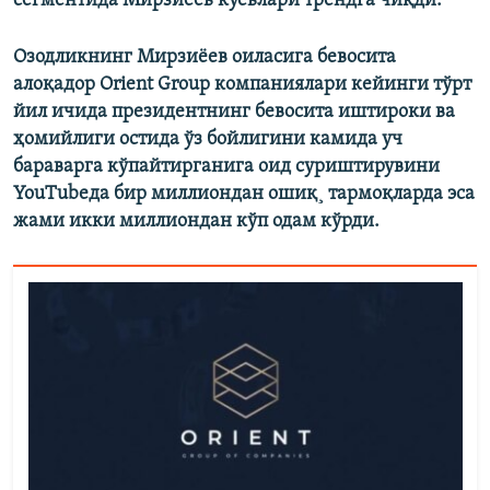
сегментида Мирзиёев куёвлари трендга чиқди.
Озодликнинг Мирзиëев оиласига бевосита
алоқадор Orient Group компаниялари кейинги тўрт
йил ичида президентнинг бевосита иштироки ва
ҳомийлиги остида ўз бойлигини камида уч
бараварга кўпайтирганига оид суриштирувини
YouTubeда бир миллиондан ошиқ¸ тармоқларда эса
жами икки миллиондан кўп одам кўрди.