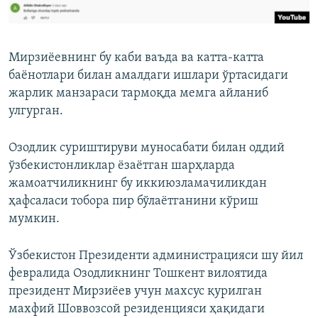
Мирзиëевнинг бу каби ваъда ва катта-катта
баëнотлари билан амалдаги ишлари ўртасидаги
жарлик манзараси тармоқда мемга айланиб
улгурган.
Озодлик суриштируви муносабати билан оддий
ўзбекистонликлар ëзаëтган шарҳларда
жамоатчиликнинг бу иккиюзламачиликдан
ҳафсаласи тобора пир бўлаётганини кўриш
мумкин.
Ўзбекистон Президенти администрацияси шу йил
февралида Озодликнинг Тошкент вилоятида
президент Мирзиёев учун махсус қурилган
махфий Шоввозсой резиденцияси ҳақидаги