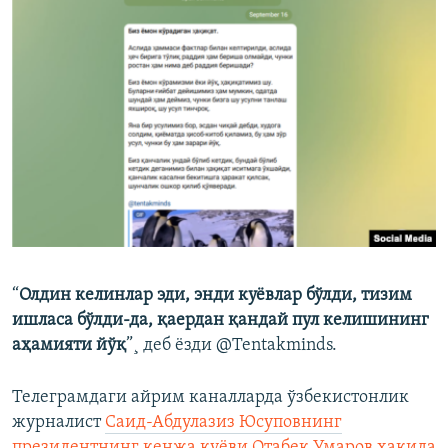
“
Олдин келинлар эди, энди куёвлар бўлди, тизим
ишласа бўлди-да, қаердан қандай пул келишининг
аҳамияти йўқ
”¸ деб ëзди @Tentakminds.
Телеграмдаги айрим каналларда ўзбекистонлик
журналист
Саид-Абдулазиз Юсуповнинг
президентнинг кенжа куëви Отабек Умаров ҳақида