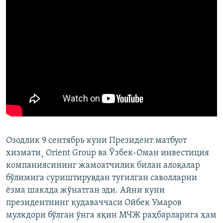
Озодлик 9 сентябрь куни Президент матбуот
хизмати¸ Orient Group ва Ўзбек-Оман инвестиция
компаниясининг жамоатчилик билан алоқалар
бўлимига суриштирувдан туғилган саволларни
ëзма шаклда жўнатган эди. Айни куни
президентнинг қудаваччаси Ойбек Умаров
мулкдори бўлган ўнга яқин МЧЖ раҳбарларига ҳам