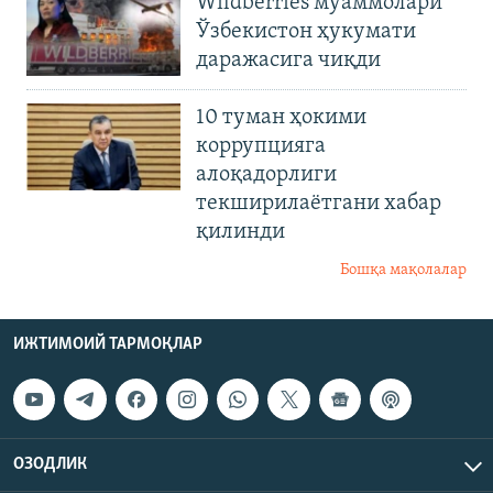
Wildberries муаммолари
Ўзбекистон ҳукумати
даражасига чиқди
10 туман ҳокими
коррупцияга
алоқадорлиги
текширилаётгани хабар
қилинди
Бошқа мақолалар
ИЖТИМОИЙ ТАРМОҚЛАР
ОЗОДЛИК