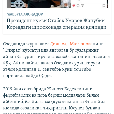
МАВЗУГА АЛОҚАДОР
Президент куëви Отабек Умаров Жанубий
Кореядаги шифохонада операция қилинди
Озодликда журналист
Дилшода Матчонова
нинг
"Сийрат" кўрсатувида янграган бу сўзларнинг
айнан ўз суриштирувига жавоб эканининг тасдиғи
йўқ. Айни пайтда видео Озодлик суриштируви
эълон қилинган 15 сентябрь куни YouTube
порталида пайдо бўлди.
2019 йил сентябрида Жиноят Кодексининг
фирибгарлик ва пора бериш моддалари билан
айбланиб, 6.5 йилга маҳкум этилган ва ўтган йил
июлида озодликка чиқарилган Юсупов бундан