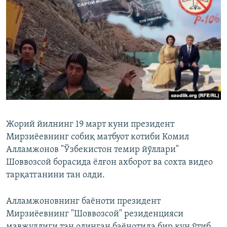
Жорий йилнинг 19 март куни президент
Мирзиёевнинг собиқ матбуот котиби Комил
Алламжонов "Ўзбекистон темир йўллари"
Шоввозсой борасида ёлғон ахборот ва сохта видео
тарқатганини тан олди.
Алламжоновнинг баёноти президент
Мирзиёевнинг "Шоввозсой" резиденцияси
мавжудлиги тан олинган баёнотида бир кун ўтиб