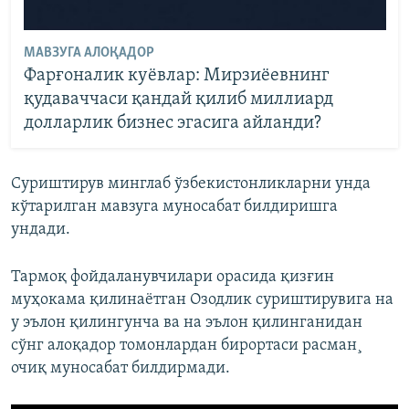
МАВЗУГА АЛОҚАДОР
Фарғоналик куëвлар: Мирзиëевнинг
қудаваччаси қандай қилиб миллиард
долларлик бизнес эгасига айланди?
Суриштирув минглаб ўзбекистонликларни унда
кўтарилган мавзуга муносабат билдиришга
ундади.
Тармоқ фойдаланувчилари орасида қизғин
муҳокама қилинаëтган Озодлик суриштирувига на
у эълон қилингунча ва на эълон қилинганидан
сўнг алоқадор томонлардан бирортаси расман¸
очиқ муносабат билдирмади.