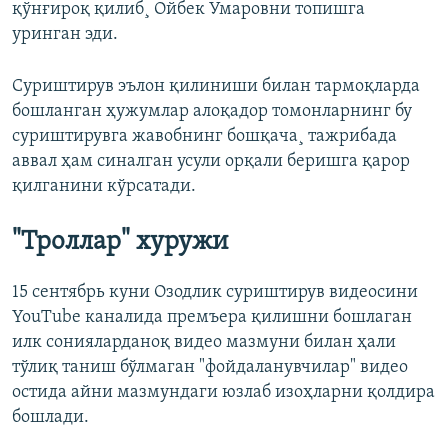
қўнғироқ қилиб¸ Ойбек Умаровни топишга
уринган эди.
Суриштирув эълон қилиниши билан тармоқларда
бошланган ҳужумлар алоқадор томонларнинг бу
суриштирувга жавобнинг бошқача¸ тажрибада
аввал ҳам синалган усули орқали беришга қарор
қилганини кўрсатади.
"Троллар" хуружи
15 сентябрь куни Озодлик суриштирув видеосини
YouTube каналида премъера қилишни бошлаган
илк сонияларданоқ видео мазмуни билан ҳали
тўлиқ таниш бўлмаган "фойдаланувчилар" видео
остида айни мазмундаги юзлаб изоҳларни қолдира
бошлади.