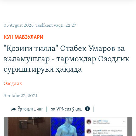
Линклар
Бош
OZODLIK SURISHTIRUVLARI
мавзуларга
OZODVIDEO
06 Avgust 2026, Toshkent vaqti: 22:27
ўтинг
OZODARXIV
Асосий
КУН МАВЗУЛАРИ
навигацияга
"Қозиғи тилла" Отабек Умаров ва
ўтинг
На русском
каламушлар - тармоқлар Озодлик
Қидиришга
ўтинг
суриштируви ҳақида
ИЖТИМОИЙ ТАРМОҚЛАР
Озодлик
Sentabr 22, 2021
Озодлик бошқа тилларда
Ўртоқлашинг
VPNсиз ўқиш