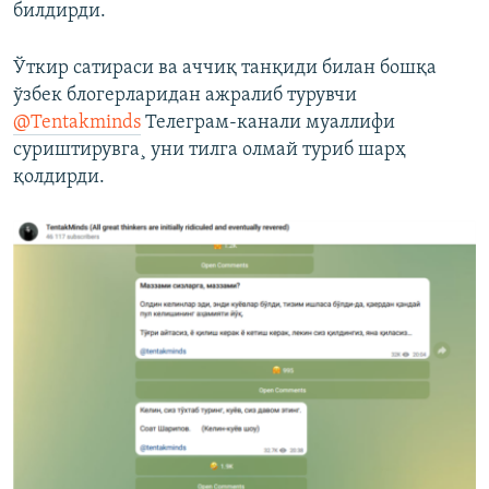
билдирди.
Ўткир сатираси ва аччиқ танқиди билан бошқа
ўзбек блогерларидан ажралиб турувчи
@Tentakminds
Телеграм-канали муаллифи
суриштирувга¸ уни тилга олмай туриб шарҳ
қолдирди.