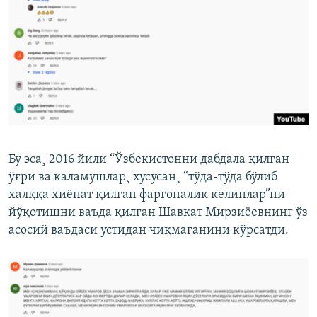
Бу эса¸ 2016 йили “Ўзбекистонни дабдала қилган
ўғри ва каламушлар¸ хусусан¸ “тўда-тўда бўлиб
халққа хиëнат қилган фарғоналик келинлар”ни
йўқотишни ваъда қилган Шавкат Мирзиëевнинг ўз
асосий ваъдаси устидан чиқмаганини кўрсатди.