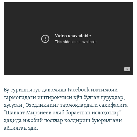
Бу суриштирув давомида Facebook ижтимоий
тармоғидаги иштирокчиси кўп бўлган гуруҳлар¸
хусусан¸ Озодликнинг тармоқлардаги саҳифасига
“Шавкат Мирзиёев олиб бораётган ислоҳотлар”
ҳақида ижобий постлар қолдириш буюрилгани
айтилган эди.