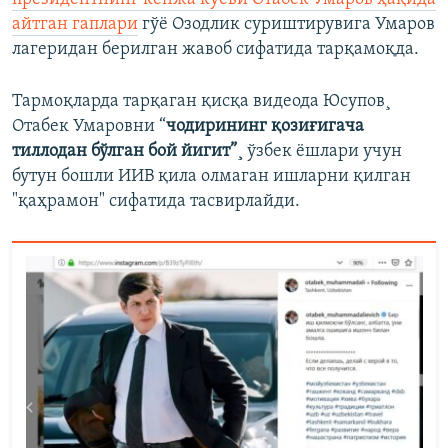
айтган гаплари
гўë Озодлик суриштирувига Умаров
лагеридан берилган жавоб сифатида тарқамоқда.
Тармоқларда тарқаган қисқа видеода Юсупов¸
Отабек Умаровни “
чодирининг қозиғигача
тиллодан бўлган бой йигит”¸
ўзбек ëшлари учун
бутун бошли ИИВ қила олмаган ишларни қилган
"қаҳрамон" сифатида тасвирлайди.