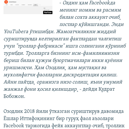
-
Олдин ҳам Facebookда
менинг номим ва расмим
билан сохта аккаунт очиб¸
постлар қўйишганди. Энди
YouTubeга ўтишибди. Жамоатчиликни жиддий
суриштирувда келтирилган фактлардан чалғитиш
учун "троллар фабрикаси" ишга солингани кўриниб
турибди. Тролларга бизнинг исм-фамилиямизни
бериш билан ҳужум буюртмачилари икки қуëнни
уришмоқчи. Ҳам Озодлик¸ ҳам мустақил ва
мухолифатчи фаолларни дискредитация қилиш.
Айни пайтда¸ орамизга низо солиш¸ яъни умумий
жанжал фони ҳосил қилишдир
¸ - дейди Қудрат
Бобожон.
Озодлик 2018 йили ўтказган суриштирув давомида
Ёшлар Иттифоқининг бир гуруҳ фаол аъзолари
Facebook тармоғида фейк аккаунтлар очиб, троллик