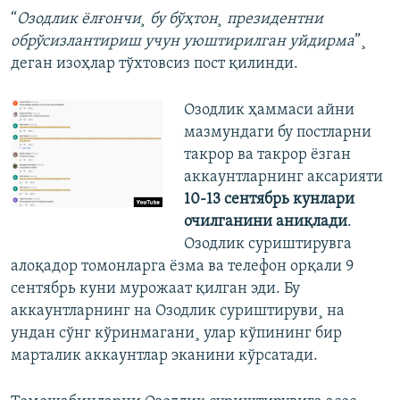
“
Озодлик ëлғончи¸ бу бўҳтон¸ президентни
обрўсизлантириш учун уюштирилган уйдирма
”¸
деган изоҳлар тўхтовсиз пост қилинди.
Озодлик ҳаммаси айни
мазмундаги бу постларни
такрор ва такрор ëзган
аккаунтларнинг аксарияти
10-13 сентябрь кунлари
очилганини аниқлади
.
Озодлик суриштирувга
алоқадор томонларга ëзма ва телефон орқали 9
сентябрь куни мурожаат қилган эди. Бу
аккаунтларнинг на Озодлик суриштируви¸ на
ундан сўнг кўринмагани¸ улар кўпининг бир
марталик аккаунтлар эканини кўрсатади.