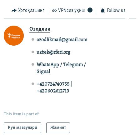
Ўртоқлашинг
VPNсиз ўқиш
Follow us
Озодлик
ozodlikmail@gmail.com
uzbek@rferl.org
WhatsApp / Telegram /
Signal
+420724740755 |
+420602612713
This item is part of
Кун мавзулари
Жамият