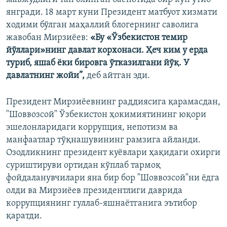
янгради. 18 март куни Президент матбуот хизмати
ходими бўлган маҳаллий блогернинг саволига
жавобан Мирзиёев:
«Бу «Ўзбекистон темир
йўллари»нинг давлат корхонаси. Ҳеч ким у ерда
туриб, яшаб ёки бировга ўтказилгани йўқ. У
давлатнинг жойи”,
деб айтган эди.
Президент Мирзиёевнинг раддиясига қарамасдан,
"Шоввозсой" Ўзбекистон ҳокимиятининг юқори
эшелонларидаги коррупция, непотизм ва
манфаатлар тўқнашувининг рамзига айланди.
Озодликнинг президент куёвлари ҳақидаги охирги
суриштируви ортидан кўплаб тармоқ
фойдаланувчилари яна бир бор "Шоввозсой"ни ёдга
олди ва Мирзиёев президентлиги даврида
коррупциянинг гуллаб-яшнаётганига эътибор
қаратди.