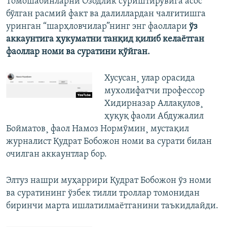
Томошабинларни Озодлик суриштирувига асос
бўлган расмий факт ва далиллардан чалғитишга
уринган “шарҳловчилар”нинг энг фаоллари
ўз
аккаунтига ҳукуматни танқид қилиб келаëтган
фаоллар номи ва суратини қўйган.
Хусусан¸ улар орасида
мухолифатчи профессор
Хидирназар Аллақулов¸
ҳуқуқ фаоли Абдужалил
Бойматов¸ фаол Намоз Нормўмин¸ мустақил
журналист Қудрат Бобожон номи ва сурати билан
очилган аккаунтлар бор.
Элтуз нашри муҳаррири Қудрат Бобожон ўз номи
ва суратининг ўзбек тилли троллар томонидан
биринчи марта ишлатилмаëтганини таъкидлайди.