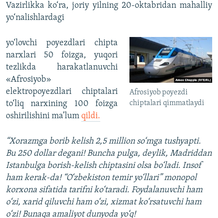
Vazirlikka ko‘ra, joriy yilning 20-oktabridan mahalliy
yo‘nalishlardagi
yo‘lovchi poyezdlari chipta
narxlari 50 foizga, yuqori
tezlikda harakatlanuvchi
«Afrosiyob»
elektropoyezdlari chiptalari
Afrosiyob poyezdi
chiptalari qimmatlaydi
to‘liq narxining 100 foizga
oshirilishini ma’lum
qildi.
“Xorazmga borib kelish 2,5 million so‘mga tushyapti.
Bu 250 dollar degani! Buncha pulga, deylik, Madriddan
Istanbulga borish-kelish chiptasini olsa bo‘ladi. Insof
ham kerak-da! “O‘zbekiston temir yo‘llari” monopol
korxona sifatida tarifni ko‘taradi. Foydalanuvchi ham
o‘zi, xarid qiluvchi ham o‘zi, xizmat ko‘rsatuvchi ham
o‘zi! Bunaqa amaliyot dunyoda yo‘q!