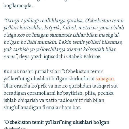
bog‘lamoqda.
“Oxirgi 7 yildagi realliklarga qaralsa, O‘zbekiston temir
yo‘llari kartoshka, ko‘prik, futbol, metro va yana o‘nlab
o‘ziga xos bo‘lmagan samarasiz ishlar bilan mashg‘ul
bo‘lgan bo‘lishi mumkin. Lekin temir yo‘llari bilanmas,
yuk tashish yo yo‘lovchilarga xizmat ko‘rsatish bilan
emas”,
deya yozdi iqtisodchi Otabek Bakirov.
Kun.uz nashri jurnalistlari “O‘zbekiston temir
yo‘llari”ning ulushlari bo‘lgan shirkatlarni
sanagan.
Ular orasida ko‘prik va metro qurishdan tashqari sut
beradigan qoramollarni ko‘paytirish, plita, pechka
ishlab chiqarish va xatto radioeshittirish bilan
shug‘ullanadigan firmalar ham bor.
“O‘zbekiston temir yo‘llari”ning ulushlari bo‘lgan