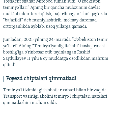
Toshkent shahar Mirobod tuman sudi “O‘zbekiston
temir yo‘llari” AJning bir qancha mulozimini davlat
mulkini talon-toroj qilish, bajarilmagan ishni qog‘ozda
“bajarildi” deb rasmiylashtirib, mo‘may daromad
orttirganlikda ayblab, uzoq yillarga qamadi.
Jumladan, 2021-yilning 24-martida “O‘zbekiston temir
yo‘llari” AJning “Temiryo‘lyonilg‘ita’min” boshqarmasi
boshlig‘iga o‘rinbosar etib tayinlangan Rashid
Saydullayev 11 yilu 6 oy muddatga ozodlikdan mahrum
qilindi.
Poyezd chiptalari qimmatladi
Temir yo‘l tizimidagi islohotlar xabari bilan bir vaqtda
Transport vazirligi aholini temiryo‘l chiptalari narxlari
qimmatlashini ma’lum qildi.