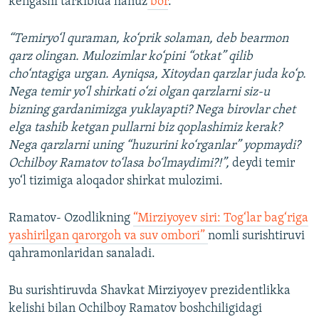
kengashi tarkibida hanuz
bor
.
“Temiryo‘l quraman, ko‘prik solaman, deb bearmon
qarz olingan. Mulozimlar ko‘pini “otkat” qilib
cho‘ntagiga urgan. Ayniqsa, Xitoydan qarzlar juda ko‘p.
Nega temir yo‘l shirkati o‘zi olgan qarzlarni siz-u
bizning gardanimizga yuklayapti? Nega birovlar chet
elga tashib ketgan pullarni biz qoplashimiz kerak?
Nega qarzlarni uning “huzurini ko‘rganlar” yopmaydi?
Ochilboy Ramatov to‘lasa bo‘lmaydimi?!”,
deydi temir
yo‘l tizimiga aloqador shirkat mulozimi.
Ramatov- Ozodlikning
“Mirziyoyev siri: Tog‘lar bag‘riga
yashirilgan qarorgoh va suv ombori”
nomli surishtiruvi
qahramonlaridan sanaladi.
Bu surishtiruvda Shavkat Mirziyoyev prezidentlikka
kelishi bilan Ochilboy Ramatov boshchiligidagi