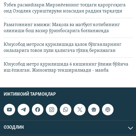
Ўзбек расмийлари Мирзиёевнинг тоғдаги қароргоҳига
оид Озодлик суриштируви юзасидан раддия тарқатди
Раматовнинг имижи: Мақола ва матбуот котибининг
олиниши бош вазир ўринбосарига боғланмоқда
Юнусобод метроси қурилишида ҳалок бўлганларнинг
оилаларига товон пули ҳалигача тўлиқ берилмаган
Юнусобод метро қурилишида 6 кишининг ўлими бўйича
иш ёпилган. Жиноятлар текширилмади - манба
ИЖТИМОИЙ ТАРМОҚЛАР
ОЗОДЛИК