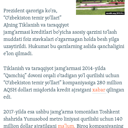
Prezident qaroriga ko‘ra,
“O‘zbekiston temir yo‘llari”
AJning Tiklanish va taraqqiyot
jamg‘armasi kreditlari bo‘yicha asosiy qarzini to‘lash
muddati foiz stavkalari o‘zgarmagan holda besh yilga
uzaytirildi. Hukumat bu qarzlarning aslida qanchaligini
e’lon qilmadi.
Tiklanish va taraqqiyot jamg‘armasi 2014-yilda
“Qamchiq” dovoni orqali o‘tadigan yo‘l qurilishi uchun
“O‘zbekiston temir yo‘llari” kompaniyasiga 280 million
AQSH dollari miqdorida kredit ajratgani
xabar
qilingan
edi.
2017-yilda esa ushbu jamg‘arma tomonidan Toshkent
shahrida Yunusobod metro liniyasi qurilishi uchun 140
million dollar ajratilgani
ma’lum.
Biroq kompaniyaning