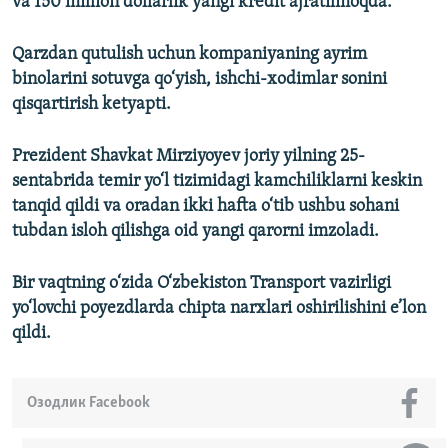
va 150 million dollarlik yangi kredit ajratilmoqda.
Qarzdan qutulish uchun kompaniyaning ayrim
binolarini sotuvga qo‘yish, ishchi-xodimlar sonini
qisqartirish ketyapti.
Prezident Shavkat Mirziyoyev joriy yilning 25-
sentabrida temir yo‘l tizimidagi kamchiliklarni keskin
tanqid qildi va oradan ikki hafta o‘tib ushbu sohani
tubdan isloh qilishga oid yangi qarorni imzoladi.
Bir vaqtning o‘zida O‘zbekiston Transport vazirligi
yo‘lovchi poyezdlarda chipta narxlari oshirilishini e’lon
qildi.
Озодлик Facebook