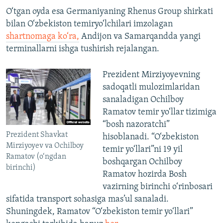
O‘tgan oyda esa Germaniyaning Rhenus Group shirkati
bilan O‘zbekiston temiryo‘lchilari imzolagan
shartnomaga ko‘ra,
Andijon va Samarqandda yangi
terminallarni ishga tushirish rejalangan.
Prezident Mirziyoyevning
sadoqatli mulozimlaridan
sanaladigan Ochilboy
Ramatov temir yo‘llar tizimiga
“bosh nazoratchi”
Prezident Shavkat
hisoblanadi. “O‘zbekiston
Mirziyoyev va Ochilboy
temir yo‘llari”ni 19 yil
Ramatov (o‘ngdan
boshqargan Ochilboy
birinchi)
Ramatov hozirda Bosh
vazirning birinchi o‘rinbosari
sifatida transport sohasiga mas’ul sanaladi.
Shuningdek, Ramatov “O‘zbekiston temir yo‘llari”