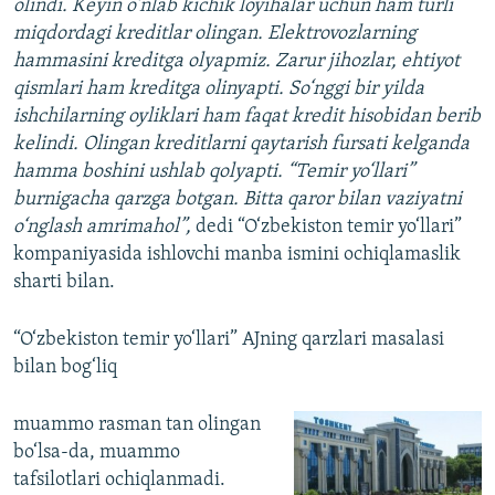
olindi. Keyin o‘nlab kichik loyihalar uchun ham turli
miqdordagi kreditlar olingan. Elektrovozlarning
hammasini kreditga olyapmiz. Zarur jihozlar, ehtiyot
qismlari ham kreditga olinyapti. So‘nggi bir yilda
ishchilarning oyliklari ham faqat kredit hisobidan berib
kelindi. Olingan kreditlarni qaytarish fursati kelganda
hamma boshini ushlab qolyapti.
“Temir yo‘llari”
burnigacha qarzga botgan. Bitta qaror bilan vaziyatni
o‘nglash amrimahol”,
dedi “O‘zbekiston temir yo‘llari”
kompaniyasida ishlovchi manba ismini ochiqlamaslik
sharti bilan.
“O‘zbekiston temir yo‘llari” AJning qarzlari masalasi
bilan bog‘liq
muammo rasman tan olingan
bo‘lsa-da, muammo
tafsilotlari ochiqlanmadi.