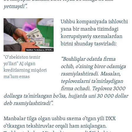
yetmaydi”.
Ushbu kompaniyada ishlovchi
yana bir manba tizimdagi
korrupsiyaviy sxemalardan
birini shunday tasvirladi:
"O‘zbekiston temir
“Boshliqlar odatda firma
yo‘llari" AJ olgan
ochib, o‘zining biror odamiga
kreditlarning miqdori
rasmiylashtiradi. Masalan,
ma’lum emas
teplovozlarni ta’mirlaydigan
firma ochadi. Teplovoz 3000
dollarga ta’mirlangan bo‘lsa, hujjatda uni 30 000 dollar
deb rasmiylashtiradi”.
Manbalar tilga olgan ushbu sxema o‘tgan yili DXX
o‘tkazgan tekshiruvlar orqali ham aniqlangan.