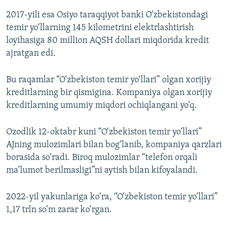
2017-yili esa Osiyo taraqqiyot banki O‘zbekistondagi
temir yo‘llarning 145 kilometrini elektrlashtirish
loyihasiga 80 million AQSH dollari miqdorida kredit
ajratgan edi.
Bu raqamlar “O‘zbekiston temir yo‘llari” olgan xorijiy
kreditlarning bir qismigina. Kompaniya olgan xorijiy
kreditlarning umumiy miqdori ochiqlangani yo‘q.
Ozodlik 12-oktabr kuni “O‘zbekiston temir yo‘llari”
AJning mulozimlari bilan bog‘lanib, kompaniya qarzlari
borasida so‘radi. Biroq mulozimlar “telefon orqali
ma’lumot berilmasligi”ni aytish bilan kifoyalandi.
2022-yil yakunlariga ko‘ra, “O‘zbekiston temir yo‘llari”
1,17 trln so‘m zarar ko‘rgan.