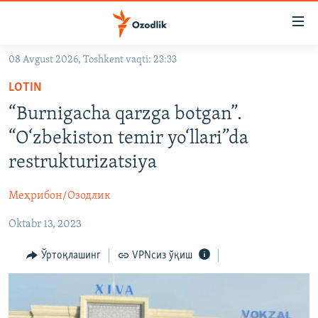
Линклар
Бош
мавзуларга
08 Avgust 2026, Toshkent vaqti: 23:33
ўтинг
OZODLIK SURISHTIRUVLARI
Асосий
LOTIN
OZODVIDEO
навигацияга
“Burnigacha qarzga botgan”.
ўтинг
OZODARXIV
“O‘zbekiston temir yo‘llari”da
Қидиришга
ўтинг
restrukturizatsiya
На русском
Меҳрибон/Озодлик
ИЖТИМОИЙ ТАРМОҚЛАР
Oktabr 13, 2023
Ўртоқлашинг
VPNсиз ўқиш
Озодлик бошқа тилларда