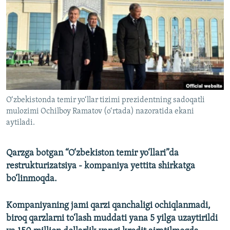
O‘zbekistonda temir yo‘llar tizimi prezidentning sadoqatli
mulozimi Ochilboy Ramatov (o‘rtada) nazoratida ekani
aytiladi.
Qarzga botgan “O‘zbekiston temir yo‘llari”da
restrukturizatsiya - kompaniya
yettita shirkatga
bo‘linmoqda.
Kompaniyaning jami qarzi qanchaligi ochiqlanmadi,
biroq qarzlarni to‘lash muddati yana 5 yilga uzaytirildi