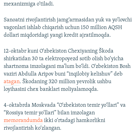
mexanizmiga o‘tiladi.
Sanoatni rivojlantirish jamg‘armasidan yuk va yo‘lovchi
vagonlari ishlab chiqarish uchun 150 million AQSH
dollari miqdoridagi yangi kredit ajratilmoqda.
12-oktabr kuni O‘zbekiston Chexiyaning Škoda
shirkatidan 30 ta elektropoyezd sotib olish bo‘yicha
shartnoma imzolagani ma’lum bo‘ldi. O‘zbekiston Bosh
vaziri Abdulla Aripov buni “inqilobiy kelishuv” deb
atagan
. Škodaning 320 million yevrolik ushbu
loyihasini chex banklari moliyalamoqda.
4-oktabrda Moskvada “O‘zbekiston temir yo‘llari” va
“Rossiya temir yo‘llari” bilan imzolagan
memorandumda
ikki o‘rtadagi hamkorlikni
rivojlantirish ko‘zlangan.