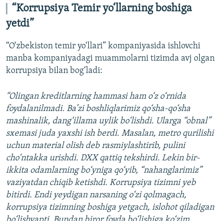
“Korrupsiya Temir yo‘llarning boshiga
yetdi”
“O‘zbekiston temir yo‘llari” kompaniyasida ishlovchi
manba kompaniyadagi muammolarni tizimda avj olgan
korrupsiya bilan bog‘ladi:
“Olingan kreditlarning hammasi ham o‘z o‘rnida
foydalanilmadi. Ba’zi boshliqlarimiz qo‘sha-qo‘sha
mashinalik, dang‘illama uylik bo‘lishdi. Ularga “obnal”
sxemasi juda yaxshi ish berdi. Masalan, metro qurilishi
uchun material olish deb rasmiylashtirib, pulini
cho‘ntakka urishdi. DXX qattiq tekshirdi. Lekin bir-
ikkita odamlarning bo‘yniga qo‘yib, “nahanglarimiz”
vaziyatdan chiqib ketishdi. Korrupsiya tizimni yeb
bitirdi. Endi yeydigan narsaning o‘zi qolmagach,
korrupsiya tizimning boshiga yetgach, islohot qiladigan
bo‘lishyapti. Bundan biror foyda bo‘lishiga ko‘zim