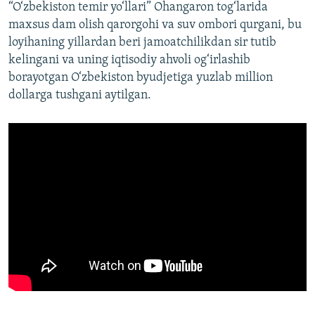
“O‘zbekiston temir yo‘llari” Ohangaron tog‘larida
maxsus dam olish qarorgohi va suv ombori qurgani, bu
loyihaning yillardan beri jamoatchilikdan sir tutib
kelingani va uning iqtisodiy ahvoli og‘irlashib
borayotgan O‘zbekiston byudjetiga yuzlab million
dollarga tushgani aytilgan.