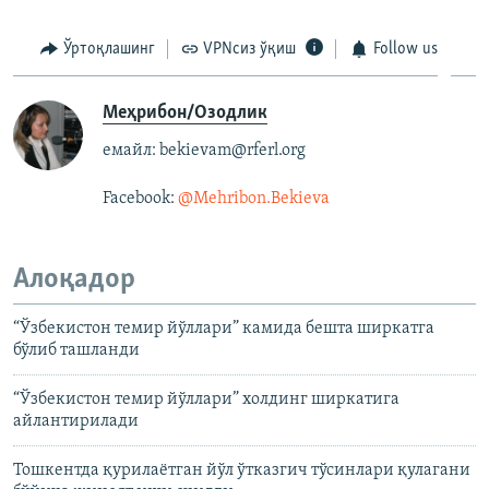
Ўртоқлашинг
VPNсиз ўқиш
Follow us
Меҳрибон/Озодлик
емайл: bekievam@rferl.org
Facebook:
@Mehribon.Bekieva​
Алоқадор
“Ўзбекистон темир йўллари” камида бешта ширкатга
бўлиб ташланди
“Ўзбекистон темир йўллари” холдинг ширкатига
айлантирилади
Тошкентда қурилаётган йўл ўтказгич тўсинлари қулагани