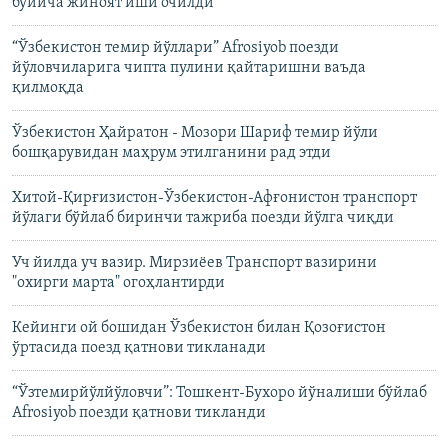
бўйича жиноят иши очилди
“Ўзбекистон темир йўллари” Afrosiyob поезди
йўловчиларига чипта пулини қайтаришни ваъда
қилмоқда
Ўзбекистон Ҳайратон - Мозори Шариф темир йўли
бошқарувидан маҳрум этилганини рад этди
Хитой-Қирғизистон-Ўзбекистон-Афғонистон транспорт
йўлаги бўйлаб биринчи тажриба поезди йўлга чиқди
Уч йилда уч вазир. Мирзиёев Транспорт вазирини
"охирги марта" огоҳлантирди
Кейинги ой бошидан Ўзбекистон билан Қозоғистон
ўртасида поезд қатнови тикланади
“Ўзтемирйўлйўловчи”: Тошкент-Бухоро йўналиши бўйлаб
Afrosiyob поезди қатнови тикланди