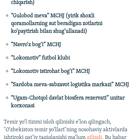
chiqarish)
“Gulobod meva” MCHJ (yirik shoxli
qoramollarning sut beradigan zotlarini
ko‘paytirish bilan shug‘ullanadi)
“Navro‘z bog‘i” MCHJ
“Lokomotiv” futbol klubi
“Lokomotiv istirohat bog‘i” MCHJ
“Sardoba meva-sabzavot logistika markazi” MCHJ
“Ugam-Chotqol davlat biosfera rezervati” unitar
korxonasi
Temir yo‘l tizimi isloh qilinishi e’lon qilingach,
"O‘zbekiston temir yo‘llari"ning nosohaviy aktivlarda
ishtiroki qat’iy taqiqlanishi ma’lum
qilindi.
Bu habar