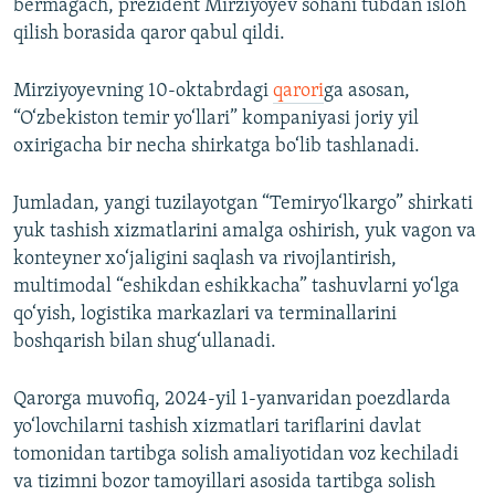
bermagach, prezident Mirziyoyev sohani tubdan isloh
qilish borasida qaror qabul qildi.
Mirziyoyevning 10-oktabrdagi
qarori
ga asosan,
“O‘zbekiston temir yo‘llari” kompaniyasi joriy yil
oxirigacha bir necha shirkatga bo‘lib tashlanadi.
Jumladan, yangi tuzilayotgan “Temiryo‘lkargo” shirkati
yuk tashish xizmatlarini amalga oshirish, yuk vagon va
konteyner xo‘jaligini saqlash va rivojlantirish,
multimodal “eshikdan eshikkacha” tashuvlarni yo‘lga
qo‘yish, logistika markazlari va terminallarini
boshqarish bilan shug‘ullanadi.
Qarorga muvofiq, 2024-yil 1-yanvaridan poezdlarda
yo‘lovchilarni tashish xizmatlari tariflarini davlat
tomonidan tartibga solish amaliyotidan voz kechiladi
va tizimni bozor tamoyillari asosida tartibga solish