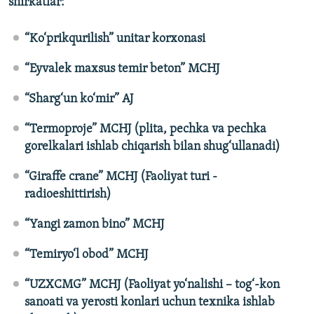
shirkatlar:
“Ko‘prikqurilish” unitar korxonasi
“Eyvalek maxsus temir beton” MCHJ
“Sharg‘un ko‘mir” AJ
“Termoproje” MCHJ (plita, pechka va pechka
gorelkalari ishlab chiqarish bilan shug‘ullanadi)
“Giraffe crane” MCHJ (Faoliyat turi -
radioeshittirish)
“Yangi zamon bino” MCHJ
“Temiryo‘l obod” MCHJ
“UZXCMG” MCHJ (Faoliyat yo‘nalishi – tog‘-kon
sanoati va yerosti konlari uchun texnika ishlab