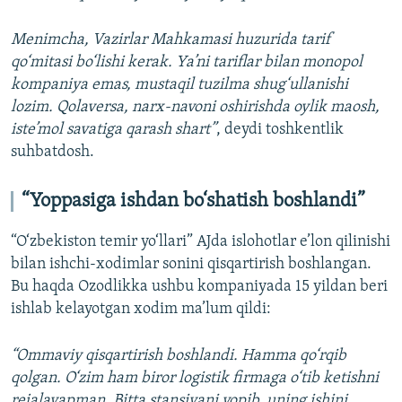
Menimcha, Vazirlar Mahkamasi huzurida tarif
qo‘mitasi bo‘lishi kerak. Ya’ni tariflar bilan monopol
kompaniya emas, mustaqil tuzilma shug‘ullanishi
lozim. Qolaversa, narx-navoni oshirishda oylik maosh,
iste’mol savatiga qarash shart”
, deydi toshkentlik
suhbatdosh.
“Yoppasiga ishdan bo‘shatish boshlandi”
“O‘zbekiston temir yo‘llari” AJda islohotlar e’lon qilinishi
bilan ishchi-xodimlar sonini qisqartirish boshlangan.
Bu haqda Ozodlikka ushbu kompaniyada 15 yildan beri
ishlab kelayotgan xodim ma’lum qildi:
“Ommaviy qisqartirish boshlandi. Hamma qo‘rqib
qolgan. O‘zim ham biror logistik firmaga o‘tib ketishni
rejalayapman. Bitta stansiyani yopib, uning ishini