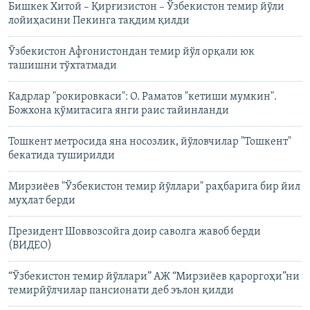
Бишкек Хитой – Қирғизистон – Ўзбекистон темир йўли
лойиҳасини Пекинга тақдим қилди
Ўзбекистон Афғонистондан темир йўл орқали юк
ташишни тўхтатмади
Кадрлар "рокировкаси": О. Раматов "кетиши мумкин".
Божхона қўмитасига янги раис тайинланди
Тошкент метросида яна носозлик, йўловчилар "Тошкент"
бекатида туширилди
Мирзиёев "Ўзбекистон темир йўллари" раҳбарига бир йил
муҳлат берди
Президент Шоввозсойга доир саволга жавоб берди
(ВИДЕО)
“Ўзбекистон темир йўллари” АЖ “Мирзиëев қароргоҳи”ни
темирйўлчилар пансионати деб эълон қилди