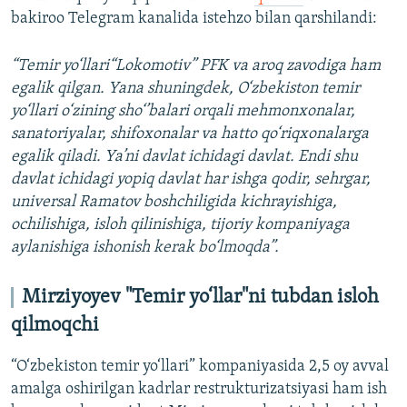
bakiroo Telegram kanalida istehzo bilan qarshilandi:
“Temir yo‘llari“Lokomotiv” PFK va aroq zavodiga ham
egalik qilgan. Yana shuningdek, O‘zbekiston temir
yo‘llari o‘zining sho‘’balari orqali mehmonxonalar,
sanatoriyalar, shifoxonalar va hatto qo‘riqxonalarga
egalik qiladi. Ya’ni davlat ichidagi davlat. Endi shu
davlat ichidagi yopiq davlat har ishga qodir, sehrgar,
universal Ramatov boshchiligida kichrayishiga,
ochilishiga, isloh qilinishiga, tijoriy kompaniyaga
aylanishiga ishonish kerak bo‘lmoqda”.
Mirziyoyev "Temir yo‘llar"ni tubdan isloh
qilmoqchi
“O‘zbekiston temir yo‘llari” kompaniyasida 2,5 oy avval
amalga oshirilgan kadrlar restrukturizatsiyasi ham ish