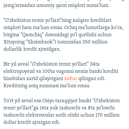
jamg‘armadan umumiy qarzi miqdori noma’lum.
“O‘zbekiston temir yo‘llari”ning xalqaro kreditlari
miqdori ham ma’lum emas. Ochiq ma’lumotlarga ko‘ra,
birgina “Qamchiq” dovonidagi yo‘l qurilishi uchun
Xitoyning “Eksimbank”i tomonidan 350 million
dollarlik kredit ajratilgan.
Bir yil avval “O‘zbekiston temir yo‘llari” 34ta
elektropoyezd va 100ta vagonni nemis banki krediti
hisobidan xarid qilayotgani
xabar
qilingan edi.
Kreditning aniq summasi ma’lum emas.
To‘rt yil avval esa Osiyo taraqqiyot banki “O‘zbekiston
temir yo‘llari”ga 16ta yuk tashuvchi va 8ta yo‘lovchi
tashuvchi elektrovozlar sotib olishi uchun 170 million
dollar kredit ajratgan edi.