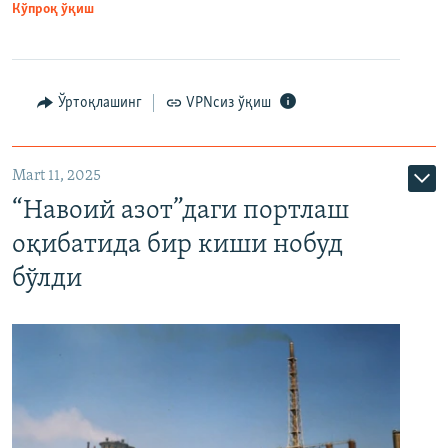
Кўпроқ ўқиш
Ўртоқлашинг
VPNсиз ўқиш
Mart 11, 2025
“Навоий азот”даги портлаш
оқибатида бир киши нобуд
бўлди