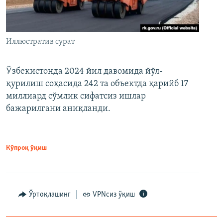
Иллюстратив сурат
Ўзбекистонда 2024 йил давомида йўл-
қурилиш соҳасида 242 та объектда қарийб 17
миллиард сўмлик сифатсиз ишлар
бажарилгани аниқланди.
Кўпроқ ўқиш
Ўртоқлашинг
VPNсиз ўқиш