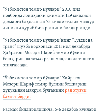
“Ўзбекистон темир йўллари” 2010 йил
ноябрида лойиҳавий қиймати 129 миллион
долларга баҳоланган 75 километрлик мазкур
линияни қуриб битирганини билдирганди.
“Ўзбекистон темир йўллари”нинг “Сўғдиёна
транс” шўъба корхонаси 2011 йил декабрда
Ҳайратон-Мозори Шариф темир йўлини
бошқариш ва таъмирлаш мақсадида ташкил
этилган эди.
“Ўзбекистон темир йўллари” Ҳайратон —
Мозори Шариф темир йўлини бошқариш
ҳуқуқидан маҳрум бўлганини
рад этувчи
баёнот берди.
Расман билдирилишича, 5-6 декабрь кунлари