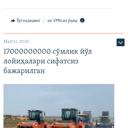
Ўртоқлашинг
VPNсиз ўқиш
Mart 11, 2025
17000000000 сўмлик йўл
лойиҳалари сифатсиз
бажарилган