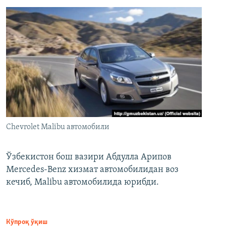
Chevrolet Malibu автомобили
Ўзбекистон бош вазири Абдулла Арипов
Mercedes-Benz хизмат автомобилидан воз
кечиб, Malibu автомобилида юрибди.
Кўпроқ ўқиш