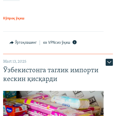
Кўпроқ ўқиш
Ўртоқлашинг
VPNсиз ўқиш
Mart 13, 2025
Ўзбекистонга таглик импорти
кескин қисқарди