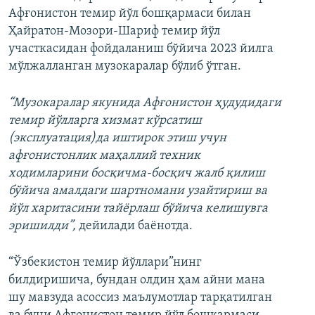
Афғонистон темир йўл бошқармаси билан
Ҳайратон-Мозори-Шариф темир йўл
участкасидан фойдаланиш бўйича 2023 йилга
мўлжалланган музокаралар бўлиб ўтган.
“Музокаралар якунида Афғонистон ҳудудидаги
темир йўлларга хизмат кўрсатиш
(эксплуатация)да иштирок этиш учун
афғонистонлик маҳаллий техник
ходимларини босқичма-босқич жалб қилиш
бўйича амалдаги шартномани узайтириш ва
йўл харитасини тайёрлаш бўйича келишувга
эришилди”,
дейилади баёнотда.
“Ўзбекистон темир йўллари”нинг
билдиришича, бундан олдин ҳам айни мана
шу мавзуда асоссиз маълумотлар тарқатилган