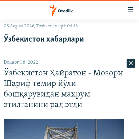
Линклар
Бош
мавзуларга
08 Avgust 2026, Toshkent vaqti: 04:16
ўтинг
OZODLIK SURISHTIRUVLARI
Асосий
Ўзбекистон хабарлари
OZODVIDEO
навигацияга
ўтинг
OZODARXIV
Қидиришга
Dekabr 08, 2022
ўтинг
На русском
Ўзбекистон Ҳайратон - Мозори
Шариф темир йўли
ИЖТИМОИЙ ТАРМОҚЛАР
бошқарувидан маҳрум
этилганини рад этди
Озодлик бошқа тилларда