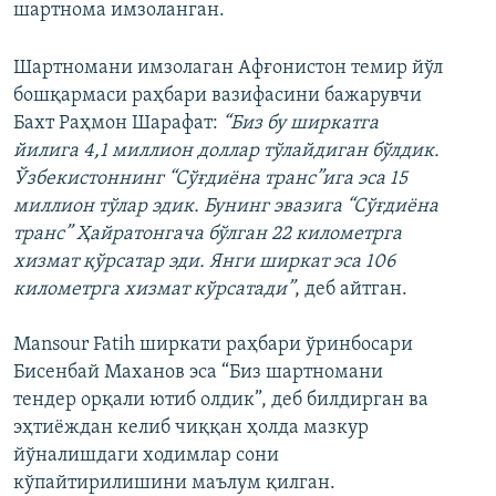
шартнома имзоланган.
Шартномани имзолаган Афғонистон темир йўл
бошқармаси раҳбари вазифасини бажарувчи
Бахт Раҳмон Шарафат:
“Биз бу ширкатга
йилига 4,1 миллион доллар тўлайдиган бўлдик.
Ўзбекистоннинг “Сўғдиёна транс”ига эса 15
миллион тўлар эдик. Бунинг эвазига “Сўғдиёна
транс” Ҳайратонгача бўлган 22 километрга
хизмат қўрсатар эди. Янги ширкат эса 106
километрга хизмат кўрсатади”
, деб айтган.
Mansour Fatih ширкати раҳбари ўринбосари
Бисенбай Маханов эса “Биз шартномани
тендер орқали ютиб олдик”, деб билдирган ва
эҳтиёждан келиб чиққан ҳолда мазкур
йўналишдаги ходимлар сони
кўпайтирилишини маълум қилган.