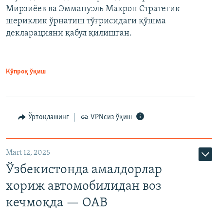
Мирзиёев ва Эммануэль Макрон Стратегик
шериклик ўрнатиш тўғрисидаги қўшма
декларацияни қабул қилишган.
Кўпроқ ўқиш
Ўртоқлашинг
VPNсиз ўқиш
Mart 12, 2025
Ўзбекистонда амалдорлар
хориж автомобилидан воз
кечмоқда — ОАВ