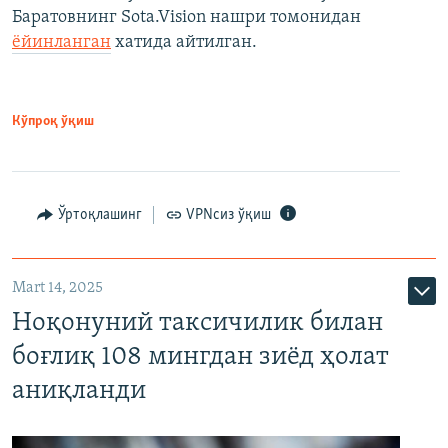
Баратовнинг Sota.Vision нашри томонидан
ёйинланган
хатида айтилган.
Кўпроқ ўқиш
Ўртоқлашинг
VPNсиз ўқиш
Mart 14, 2025
Ноқонуний таксичилик билан
боғлиқ 108 мингдан зиёд ҳолат
аниқланди