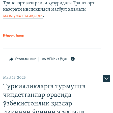
Транспорт вазирлиги ҳузуридаги Транспорт
назорати инспекцияси матбуот хизмати
маълумот тарқатди
.
Кўпроқ ўқиш
Ўртоқлашинг
VPNсиз ўқиш
Mart 13, 2025
Туркияликларга турмушга
чиқаётганлар орасида
ўзбекистонлик қизлар
иккинчи ўринни эгаллади