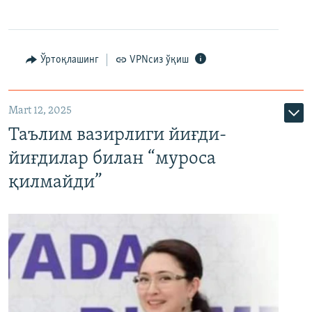
Ўртоқлашинг
VPNсиз ўқиш
Mart 12, 2025
Таълим вазирлиги йиғди-
йиғдилар билан “муроса
қилмайди”