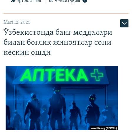
Ўртоқлашинг
VPNсиз ўқиш
Mart 12, 2025
Ўзбекистонда банг моддалари
билан боғлиқ жиноятлар сони
кескин ошди