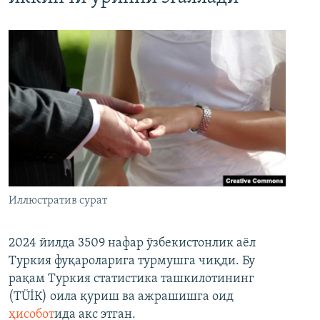
Иллюстратив сурат
2024 йилда 3509 нафар ўзбекистонлик аёл
Туркия фуқароларига турмушга чиқди. Бу
рақам Туркия статистика ташкилотининг
(ТÜİК) оила қуриш ва ажрашишга оид
ҳисобот
ида акс этган.