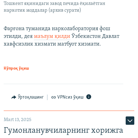
Тошкент яқинидаги завод печида ёқилаётган
наркотик моддалар (архив сурати)
Фарғона туманида нарколаборатория фош
этилди, дея
маълум қилди
Ўзбекистон Давлат
хавфсизлик хизмати матбуот хизмати.
Кўпроқ ўқиш
Ўртоқлашинг
VPNсиз ўқиш
Mart 13, 2025
Гумонланувчиларнинг хорижга