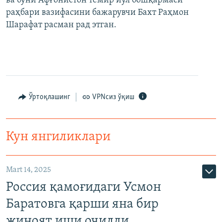
ва буни Афғонистон темир йўл бошқармаси
раҳбари вазифасини бажарувчи Бахт Раҳмон
Шарафат расман рад этган.
Ўртоқлашинг
VPNсиз ўқиш
Кун янгиликлари
Mart 14, 2025
Россия қамоғидаги Усмон
Баратовга қарши яна бир
жиноят иши очилди