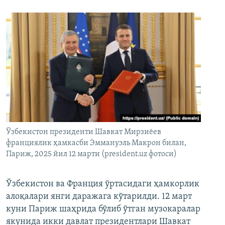
Ўзбекистон президенти Шавкат Мирзиёев
франциялик ҳамкасби Эммануэль Макрон билан,
Париж, 2025 йил 12 марти (president.uz фотоси)
Ўзбекистон ва Франция ўртасидаги ҳамкорлик
алоқалари янги даражага кўтарилди. 12 март
куни Париж шаҳрида бўлиб ўтган музокаралар
якунида икки давлат президентлари Шавкат