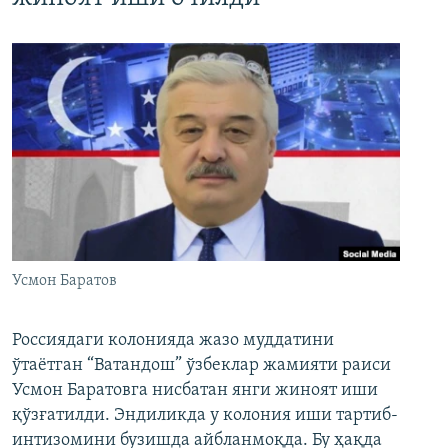
Усмон Баратов
Россиядаги колонияда жазо муддатини
ўтаётган “Ватандош” ўзбеклар жамияти раиси
Усмон Баратовга нисбатан янги жиноят иши
қўзғатилди. Эндиликда у колония иши тартиб-
интизомини бузишда айбланмоқда. Бу ҳақда