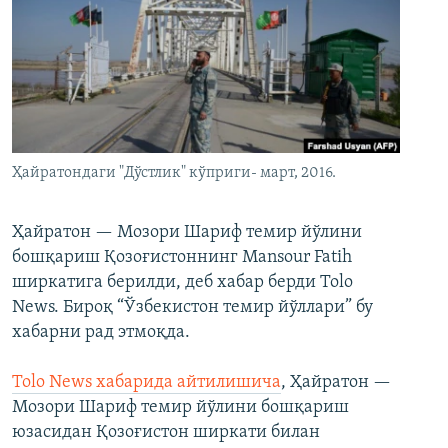
Ҳайратондаги "Дўстлик" кўприги- март, 2016.
Ҳайратон — Мозори Шариф темир йўлини
бошқариш Қозоғистоннинг Mansour Fatih
ширкатига берилди, деб хабар берди Tolo
News. Бироқ “Ўзбекистон темир йўллари” бу
хабарни рад этмоқда.
Tolo News хабарида айтилишича
, Ҳайратон —
Мозори Шариф темир йўлини бошқариш
юзасидан Қозоғистон ширкати билан