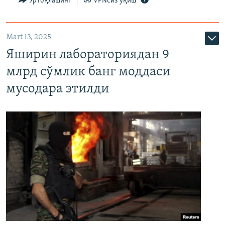
Ўртоқлашинг
VPNсиз ўқиш
Mart 13, 2025
Яширин лабораториядан 9
млрд сўмлик банг моддаси
мусодара этилди