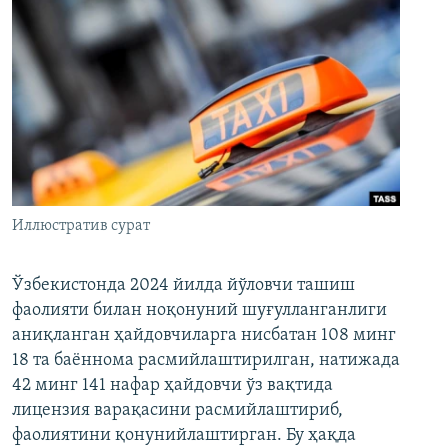
Иллюстратив сурат
Ўзбекистонда 2024 йилда йўловчи ташиш
фаолияти билан ноқонуний шуғулланганлиги
аниқланган ҳайдовчиларга нисбатан 108 минг
18 та баённома расмийлаштирилган, натижада
42 минг 141 нафар ҳайдовчи ўз вақтида
лицензия варақасини расмийлаштириб,
фаолиятини қонунийлаштирган. Бу ҳақда