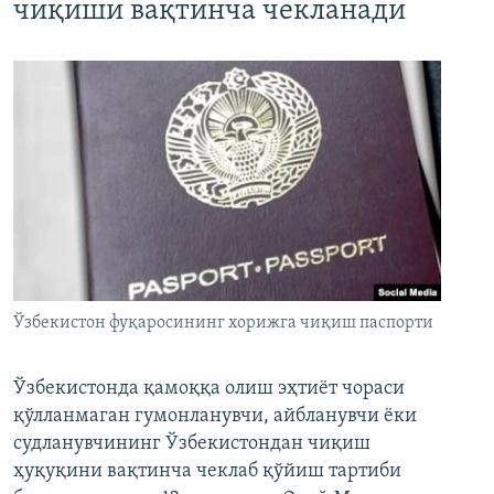
чиқиши вақтинча чекланади
Ўзбекистон фуқаросининг хорижга чиқиш паспорти
Ўзбекистонда қамоққа олиш эҳтиёт чораси
қўлланмаган гумонланувчи, айбланувчи ёки
судланувчининг Ўзбекистондан чиқиш
ҳуқуқини вақтинча чеклаб қўйиш тартиби