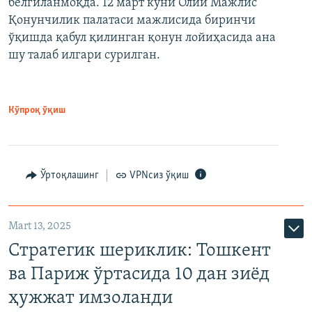
белгиланмоқда. 12 март куни Олий Мажлис
Қонунчилик палатаси мажлисида биринчи
ўқишда қабул қилинган қонун лойиҳасида ана
шу талаб илгари сурилган.
Кўпроқ ўқиш
Ўртоқлашинг
VPNсиз ўқиш
Mart 13, 2025
Стратегик шериклик: Тошкент
ва Париж ўртасида 10 дан зиёд
ҳужжат имзоланди