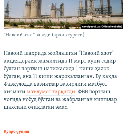
“Навоий азот” заводи (архив сурати)
Навоий шаҳрида жойлашган “Навоий азот”
акциядорлик жамиятида 11 март куни содир
бўлган портлаш натижасида 1 киши ҳалок
бўлган, яна 11 киши жароҳатланган. Бу ҳақда
Фавқулодда вазиятлар вазирлиги матбуот
хизмати
маълумот тарқатди
. ФВВ портлаш
чоғида нобуд бўлган ва жабрланган кишилар
шахсини очиқлаган эмас.
Кўпроқ ўқиш