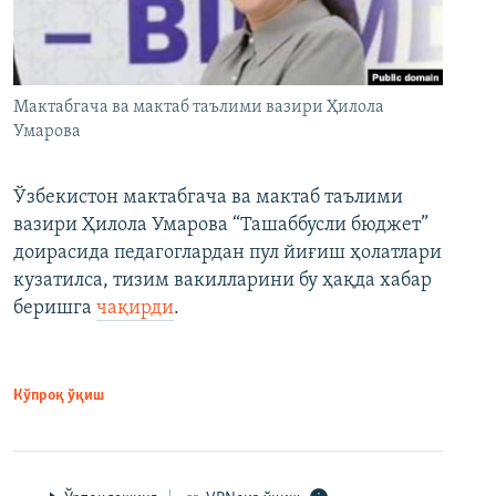
Мактабгача ва мактаб таълими вазири Ҳилола
Умарова
Ўзбекистон мактабгача ва мактаб таълими
вазири Ҳилола Умарова “Ташаббусли бюджет”
доирасида педагоглардан пул йиғиш ҳолатлари
кузатилса, тизим вакилларини бу ҳақда хабар
беришга
чақирди
.
Кўпроқ ўқиш