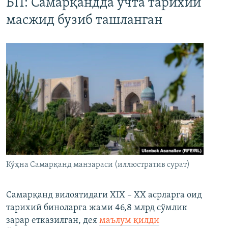
БП: Самарқандда учта тарихий
масжид бузиб ташланган
Кўҳна Самарқанд манзараси (иллюстратив сурат)
Самарқанд вилоятидаги XIX – XX асрларга оид
тарихий биноларга жами 46,8 млрд сўмлик
зарар етказилган, дея
маълум қилди