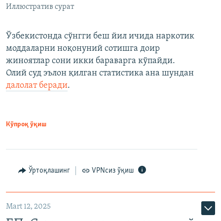
Иллюстратив сурат
Ўзбекистонда сўнгги беш йил ичида наркотик
моддаларни ноқонуний сотишга доир
жиноятлар сони икки бараварга кўпайди.
Олий суд эълон қилган статистика ана шундан
далолат беради
.
Кўпроқ ўқиш
Ўртоқлашинг
VPNсиз ўқиш
Mart 12, 2025