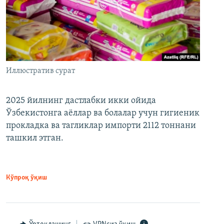
Иллюстратив сурат
2025 йилнинг дастлабки икки ойида
Ўзбекистонга аёллар ва болалар учун гигиеник
прокладка ва тагликлар импорти 2112 тоннани
ташкил этган.
Кўпроқ ўқиш