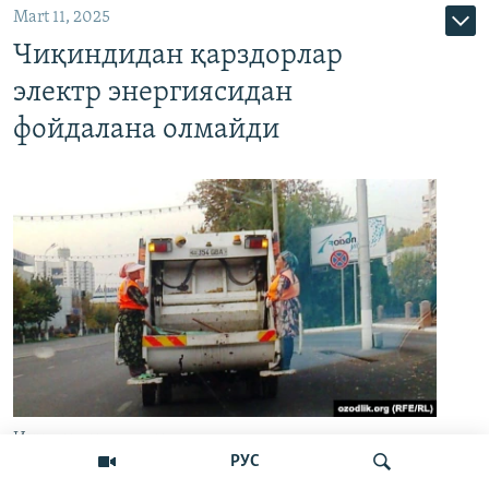
Mart 11, 2025
Чиқиндидан қарздорлар
электр энергиясидан
фойдалана олмайди
Иллюстратив сурат
РУС