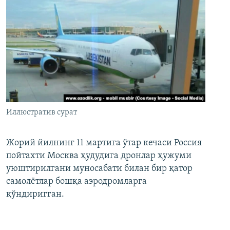
Иллюстратив сурат
Жорий йилнинг 11 мартига ўтар кечаси Россия
пойтахти Москва ҳудудига дронлар ҳужуми
уюштирилгани муносабати билан бир қатор
самолётлар бошқа аэродромларга
қўндиригган.