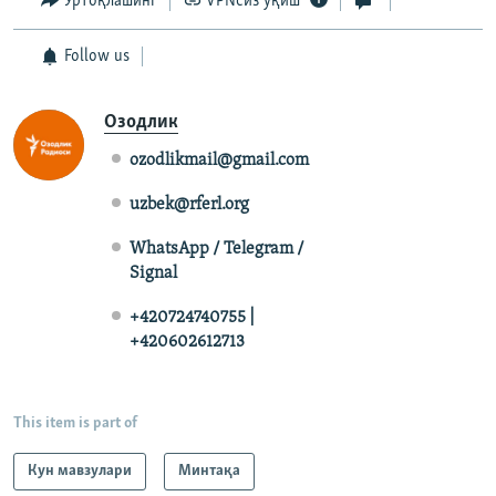
Ўртоқлашинг
VPNсиз ўқиш
Follow us
Озодлик
ozodlikmail@gmail.com
uzbek@rferl.org
WhatsApp / Telegram /
Signal
+420724740755 |
+420602612713
This item is part of
Кун мавзулари
Минтақа