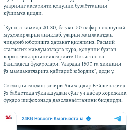
уларнинг аксарияти қонунни бузаётганини
қўшимча қилди.
"Кунига камида 20-30, баъзан 50 нафар ноқонуний
муҳожирларни аниқлаб, уларни мамлакатдан
чиқариб юборишга ҳаракат қиляпмиз. Расмий
статистик маълумотларга кўра, қонунни бузган
хорижликларнинг аксарияти Покистон ва
Бангладеш фуқаролари. Улардан 1500 га яқинини
ўз мамлакатларига қайтариб юбордик", деди у.
Соғлиқни сақлаш вазири Алимқодир Бейшеналиев
ўз баёнотида тўқнашувдан сўнг уч нафар хорижлик
фуқаро шифохонада даволанаётганини билдирди.