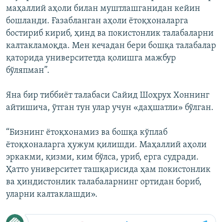
маҳаллий аҳоли билан муштлашганидан кейин
бошланди. Ғазабланган аҳоли ётоқхоналарга
бостириб кириб, ҳинд ва покистонлик талабаларни
калтакламоқда. Мен кечадан бери бошқа талабалар
қаторида университетда қолишга мажбур
бўляпман”.
Яна бир тиббиёт талабаси Сайид Шоҳрух Хоннинг
айтишича, ўтган тун улар учун «даҳшатли» бўлган.
“Бизнинг ётоқхонамиз ва бошқа кўплаб
ётоқхоналарга ҳужум қилишди. Маҳаллий аҳоли
эркакми, қизми, ким бўлса, уриб, ерга судради.
Ҳатто университет ташқарисида ҳам покистонлик
ва ҳиндистонлик талабаларнинг ортидан бориб,
уларни калтаклашди».