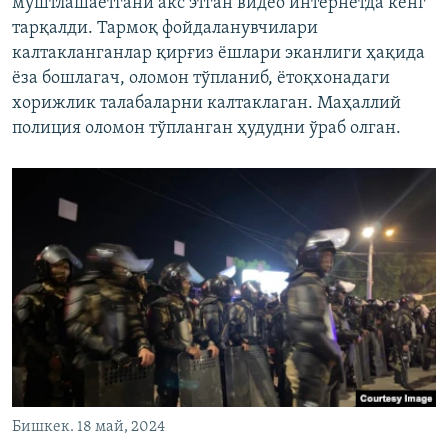
муштлашаётгани акс этган видео интернетда кенг
тарқалди. Тармоқ фойдаланувчилари
калтакланганлар қирғиз ёшлари эканлиги ҳақида
ёза бошлагач, оломон тўпланиб, ётоқхонадаги
хорижлик талабаларни калтаклаган. Маҳаллий
полиция оломон тўпланган ҳудудни ўраб олган.
Бишкек. 18 май, 2024