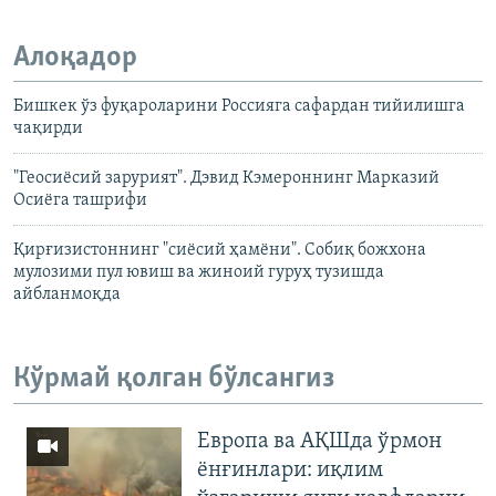
Алоқадор
Бишкек ўз фуқароларини Россияга сафардан тийилишга
чақирди
"Геосиёсий зарурият". Дэвид Кэмероннинг Марказий
Осиёга ташрифи
Қирғизистоннинг "сиёсий ҳамёни". Собиқ божхона
мулозими пул ювиш ва жиноий гуруҳ тузишда
айбланмоқда
Кўрмай қолган бўлсангиз
Европа ва АҚШда ўрмон
ёнғинлари: иқлим