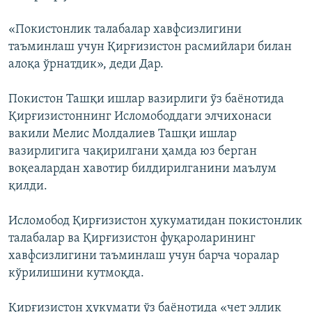
«Покистонлик талабалар хавфсизлигини
таъминлаш учун Қирғизистон расмийлари билан
алоқа ўрнатдик», деди Дар.
Покистон Ташқи ишлар вазирлиги ўз баёнотида
Қирғизистоннинг Исломободдаги элчихонаси
вакили Мелис Молдалиев Ташқи ишлар
вазирлигига чақирилгани ҳамда юз берган
воқеалардан хавотир билдирилганини маълум
қилди.
Исломобод Қирғизистон ҳукуматидан покистонлик
талабалар ва Қирғизистон фуқароларининг
хавфсизлигини таъминлаш учун барча чоралар
кўрилишини кутмоқда.
Қирғизистон ҳукумати ўз баёнотида «чет эллик