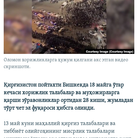
Оломон хорижликларга ҳужум қилгани акс этган видео
скриншоти.
Қирғизистон пойтахти Бишкекда 18 майга ўтар
кечаси хорижлик талабалар ва муҳожирларга
қарши зўравонликлар ортидан 28 киши, жумладан
тўрт чет эл фуқароси ҳибсга олинди.
13 май куни маҳаллий қирғиз талабалари ва
тиббиёт олийгоҳининг мисрлик талабалари