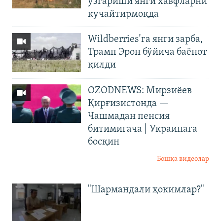
ўзгариши янги хавфларни
кучайтирмоқда
Wildberries’га янги зарба,
Трамп Эрон бўйича баёнот
қилди
OZODNEWS: Мирзиёев
Қирғизистонда —
Чашмадан пенсия
битимигача | Украинага
босқин
Бошқа видеолар
"Шармандали ҳокимлар?"