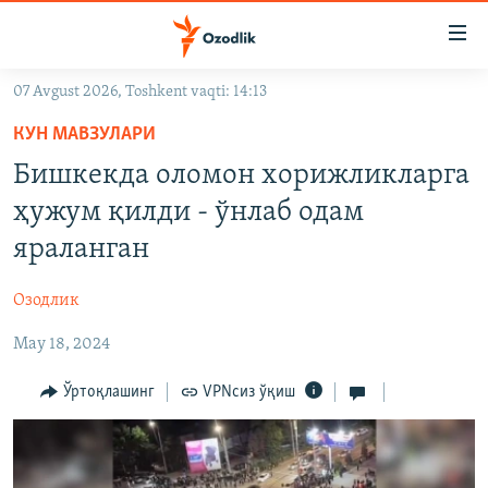
Линклар
Бош
мавзуларга
07 Avgust 2026, Toshkent vaqti: 14:13
ўтинг
OZODLIK SURISHTIRUVLARI
Асосий
КУН МАВЗУЛАРИ
OZODVIDEO
навигацияга
Бишкекда оломон хорижликларга
ўтинг
OZODARXIV
ҳужум қилди - ўнлаб одам
Қидиришга
ўтинг
яраланган
На русском
Озодлик
ИЖТИМОИЙ ТАРМОҚЛАР
May 18, 2024
Ўртоқлашинг
VPNсиз ўқиш
Озодлик бошқа тилларда