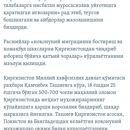
талабаларга нисбатан муросасизлик уйғотишга
қаратилган иғволарни» рад этиб, тергов
бошлангани ва айбдорлар жазоланишини
билдирди.
Расмийлар «ноқонуний миграцияни бостириш ва
номақбул шахсларни Қирғизистондан чиқариб
юбориш бўйича қатъий чоралар» кўрилаётганини
маълум қилишди.
Қирғизистон Миллий хавфсизлик давлат қўмитаси
раҳбари Қамчибек Ташиевга кўра, 18 ёшдан 25
ёшгача бўлган 500-700 чоғли маҳаллий оломон
Қирғизистонда меҳнат муҳожирларининг
кўпайишига қарши норозилик билдириб, шаҳар
марказига йиғилган. Ташиев Қирғизистон асосан,
Покистон ва Бангладешдан келаётган ноқонуний
муҳожирлар оқими билан курашаётганини,