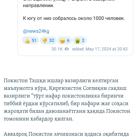
Покистон Ташқи ишлар вазирлиги келтирган
маълумотга кўра, Қирғизистон Соғлиқни сақлаш
вазирлиги “тўрт нафар покистонликка биринчи
тиббий ёрдам кўрсатилиб, бир нафари жағ соҳаси
жароҳати билан даволанаётгани ҳақида Покистон
томонини хабардор қилган.
Аввалроқ Покистон элчихонаси ҳодиса оқибатида