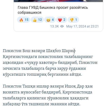
Покистон Бош вазири Шаҳбоз Шариф
Қирғизистондаги покистонлик талабаларнинг
аҳволидан «чуқур хавотир» билдириб, Покистон
элчисига талабаларга барча зарур ёрдамни
кўрсатишга топшириқ берганини айтди.
Покистон Ташқи ишлар вазири Ишоқ Дар ҳам
вазиятга муносабат билдириб, Қирғизистонда
талабаларга қилинган зўравонлик ҳақидаги
хабарлар ўта ташвишли эканини айтди.