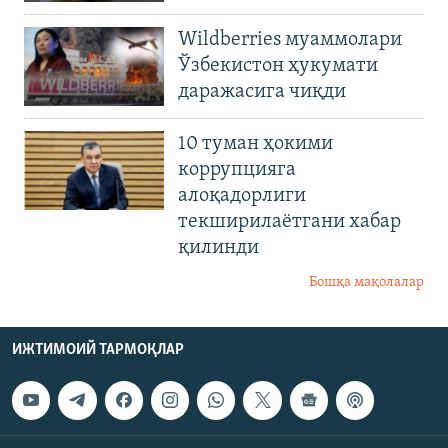
Wildberries муаммолари
Ўзбекистон ҳукумати
даражасига чиқди
10 туман ҳокими
коррупцияга
алоқадорлиги
текширилаётгани хабар
қилинди
Бошқа мақолалар
ИЖТИМОИЙ ТАРМОҚЛАР