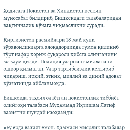
Ҳодисага Покистон ва Ҳиндистон кескин
муносабат билдириб, Бишкекдаги талабаларидан
вақтинчалик кўчага чиқмасликни сўради.
Қирғизистон расмийлари 18 май куни
зўравонликларга алоқадорликда гумон қилиниб
тўрт нафар хориж фуқароси ҳибсга олинганини
маълум қилди. Полиция уларнинг миллатини
ошкор қилмаган. Улар тартибсизлик келтириб
чиқариш, ирқий, этник, миллий ва диний адоват
қўзғатишда айбланмоқда.
Бишкекда таҳсил олаётган покистонлик тиббиёт
олийгоҳи талабаси Муҳаммад Иҳтишам Латиф
вазиятни шундай изоҳлайди:
«Бу ерда вазият ёмон. Ҳаммаси мисрлик талабалар