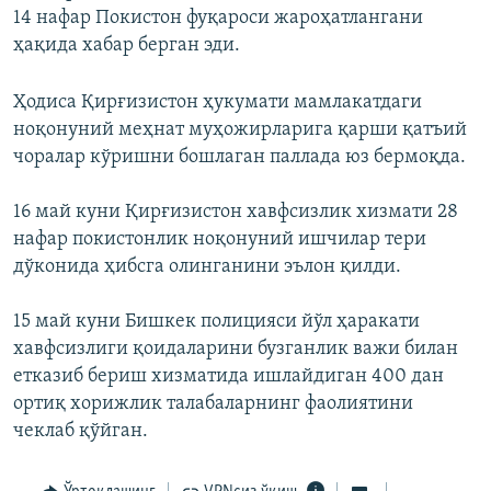
14 нафар Покистон фуқароси жароҳатлангани
ҳақида хабар берган эди.
Ҳодиса Қирғизистон ҳукумати мамлакатдаги
ноқонуний меҳнат муҳожирларига қарши қатъий
чоралар кўришни бошлаган паллада юз бермоқда.
16 май куни Қирғизистон хавфсизлик хизмати 28
нафар покистонлик ноқонуний ишчилар тери
дўконида ҳибсга олинганини эълон қилди.
15 май куни Бишкек полицияси йўл ҳаракати
хавфсизлиги қоидаларини бузганлик важи билан
етказиб бериш хизматида ишлайдиган 400 дан
ортиқ хорижлик талабаларнинг фаолиятини
чеклаб қўйган.