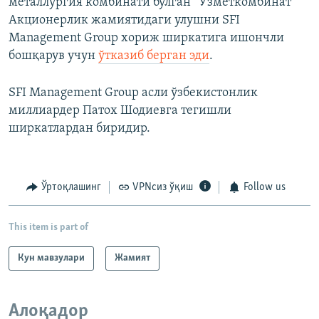
металлургия комбинати бўлган “Ўзметкомбинат”
Акционерлик жамиятидаги улушни SFI
Management Group хориж ширкатига ишончли
бошқарув учун
ўтказиб берган эди
.
SFI Management Group асли ўзбекистонлик
миллиардер Патох Шодиевга тегишли
ширкатлардан биридир.
Ўртоқлашинг
VPNсиз ўқиш
Follow us
This item is part of
Кун мавзулари
Жамият
Алоқадор