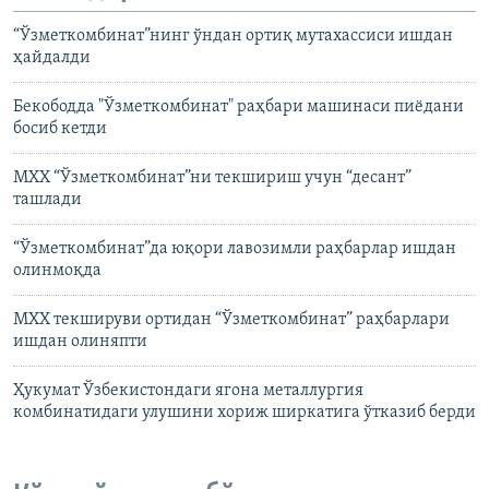
“Ўзметкомбинат”нинг ўндан ортиқ мутахассиси ишдан
ҳайдалди
Бекободда "Ўзметкомбинат" раҳбари машинаси пиёдани
босиб кетди
МХХ “Ўзметкомбинат”ни текшириш учун “десант”
ташлади
“Ўзметкомбинат”да юқори лавозимли раҳбарлар ишдан
олинмоқда
МХХ текшируви ортидан “Ўзметкомбинат” раҳбарлари
ишдан олиняпти
Ҳукумат Ўзбекистондаги ягона металлургия
комбинатидаги улушини хориж ширкатига ўтказиб берди