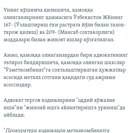
Унинг қўшимча қилишича, қамоққа
олинганларнинг ҳаммасига Ўзбекистон ЖКнинг
167- (Ўзлаштириш ёки растрата йўли билан талон-
тарож қилиш) ва 209- (Мансаб сохтакорлиги)
моддалари билан жиноят ишлар қўзғатилган.
Аммо, қамоққа олинганлардан бири адвокатининг
эътироз билдиришича, қамоққа олинган шахслар
"Ўзметкомбинат"га сохталаштирилган ҳужжатлар
асосида металл сотгани ҳақидаги суд ажрими
асоссиздир.
Адвокат тергов ходимларини "оддий хўжалик
иши"ни "жиноий ишга айлантиришга уриниш"да
айблади.
"
Прокуратура ходимлари металкомбинатга