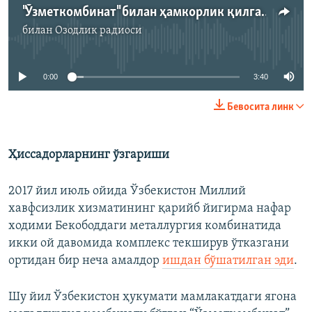
"Ўзметкомбинат" билан ҳамкорлик қилган 80 га яқин одам қамоққа олинди
билан
Озодлик радиоси
Айни дамда медиа-манба мавжуд эмас
0:00
3:40
Бевосита линк
Ҳиссадорларнинг ўзгариши
2017 йил июль ойида Ўзбекистон Миллий
хавфсизлик хизматининг қарийб йигирма нафар
ходими Бекободдаги металлургия комбинатида
икки ой давомида комплекс текширув ўтказгани
ортидан бир неча амалдор
ишдан бўшатилган эди
.
Шу йил Ўзбекистон ҳукумати мамлакатдаги ягона