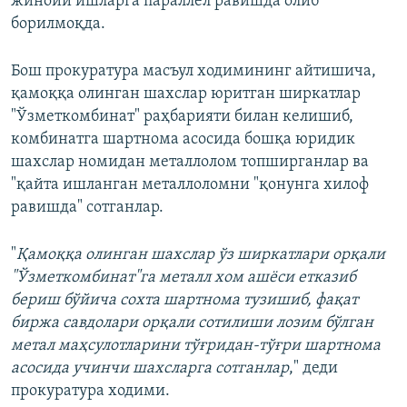
жиноий ишларга параллел равишда олиб
борилмоқда.
Бош прокуратура масъул ходимининг айтишича,
қамоққа олинган шахслар юритган ширкатлар
"Ўзметкомбинат" раҳбарияти билан келишиб,
комбинатга шартнома асосида бошқа юридик
шахслар номидан металлолом топширганлар ва
"қайта ишланган металлоломни "қонунга хилоф
равишда" сотганлар.
"
Қамоққа олинган шахслар ўз ширкатлари орқали
"Ўзметкомбинат"га металл хом ашёси етказиб
бериш бўйича сохта шартнома тузишиб, фақат
биржа савдолари орқали сотилиши лозим бўлган
метал маҳсулотларини тўғридан-тўғри шартнома
асосида учинчи шахсларга сотганлар
," деди
прокуратура ходими.