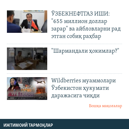
ЎЗБЕКНЕФТГАЗ ИШИ:
"655 миллион доллар
зарар" ва айбловларни рад
этган собиқ раҳбар
"Шармандали ҳокимлар?"
Wildberries муаммолари
Ўзбекистон ҳукумати
даражасига чиқди
Бошқа мақолалар
ИЖТИМОИЙ ТАРМОҚЛАР