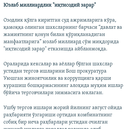
Юзлаб миллиардлик "иқтисодий зарар"
Озодлик қўлга киритган суд ажримларига кўра,
қамоққа олинган шахсларнинг барчаси “давлат ва
жамиятнинг қонун билан қўриқланадиган
манфаатларига” юзлаб миллиард сўм миқдорида
"иқтисодий зарар" етказишда айбланмоқда.
Ораларида кексалар ва аёллар бўлган шахслар
устидан тергов ишларини Бош прокуратура
Уюшган жиноятчилик ва коррупцияга қарши
курашиш бошқармасининг алоҳида муҳим ишлар
бўйича терговчилари зиммасига юклаган.
Ушбу тергов ишлари жорий йилнинг август ойида
раҳбарияти ўзгариши ортидан комбинатнинг
собиқ бир неча раҳбарлари устидан очилган