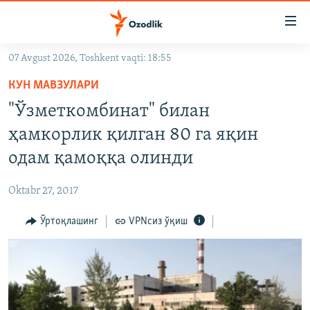
Линклар
Бош
мавзуларга
07 Avgust 2026, Toshkent vaqti: 18:55
ўтинг
OZODLIK SURISHTIRUVLARI
Асосий
КУН МАВЗУЛАРИ
OZODVIDEO
навигацияга
"Ўзметкомбинат" билан
ўтинг
OZODARXIV
ҳамкорлик қилган 80 га яқин
Қидиришга
ўтинг
одам қамоққа олинди
На русском
Oktabr 27, 2017
ИЖТИМОИЙ ТАРМОҚЛАР
Ўртоқлашинг
VPNсиз ўқиш
Озодлик бошқа тилларда