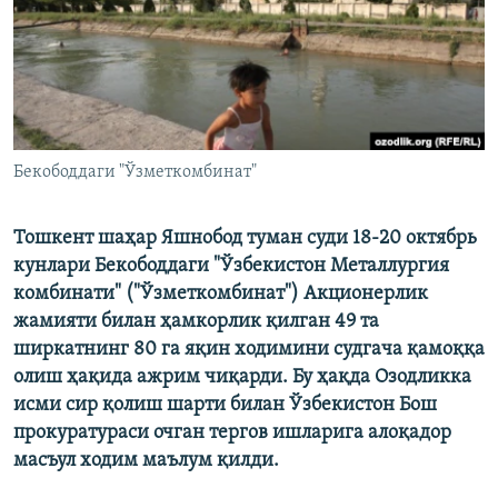
Бекободдаги "Ўзметкомбинат"
Тошкент шаҳар Яшнобод туман суди 18-20 октябрь
кунлари Бекободдаги "Ўзбекистон Металлургия
комбинати" ("Ўзметкомбинат") Акционерлик
жамияти билан ҳамкорлик қилган 49 та
ширкатнинг 80 га яқин ходимини судгача қамоққа
олиш ҳақида ажрим чиқарди. Бу ҳақда Озодликка
исми сир қолиш шарти билан Ўзбекистон Бош
прокуратураси очган тергов ишларига алоқадор
масъул ходим маълум қилди.