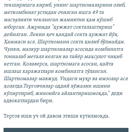
текширишга кириб, унинг шартномаларини олиб,
меткомбинат устидан очилган ишга 49 та
масъулияти чекланган жамиятни ҳам қўшиб
юборган. Ажримда "ҳужжат сохталаштириш"
дейилган. Лекин ҳеч қандай сохта ҳужжат йўқ.
Ҳаммаси асл. Шартномани сохта қилиб бўлмайди.
Чунки, мазкур шартномалар асосида комбинатга
тонналаб металл келган ва тайёр маҳсулот чиқиб
кетган. Қолаверса, шартномага асосан, қайта
ишлаш харажатлари комбинатга тўланган.
Шартномалар мавжуд. Ундаги муҳр ва имзолар асл
ҳолатда.Терговчилар оддий хўжалик ишини
кўпиртириб, жиноийга айлантиришмоқда
," деди
адвокатлардан бири.
Тергов иши уч ой давом этиши кутилмоқда.