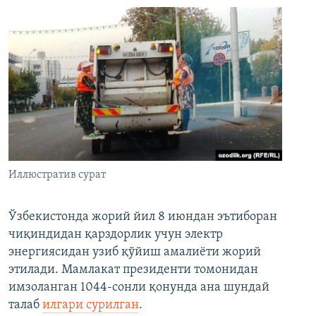
Иллюстратив сурат
Ўзбекистонда жорий йил 8 июндан эътиборан
чиқиндидан қарздорлик учун электр
энергиясидан узиб қўйиш амалиёти жорий
этилади. Мамлакат президенти томонидан
имзоланган 1044-сонли қонунда ана шундай
талаб
илгари сурилган
.