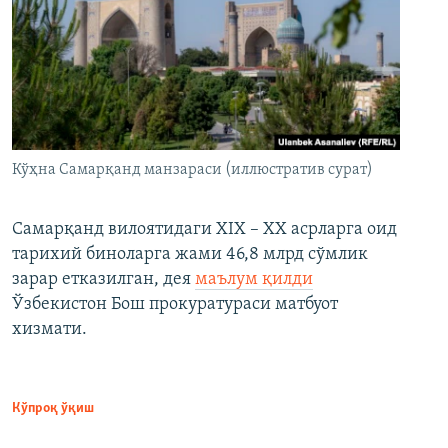
Кўҳна Самарқанд манзараси (иллюстратив сурат)
Самарқанд вилоятидаги XIX – XX асрларга оид
тарихий биноларга жами 46,8 млрд сўмлик
зарар етказилган, дея
маълум қилди
Ўзбекистон Бош прокуратураси матбуот
хизмати.
Кўпроқ ўқиш