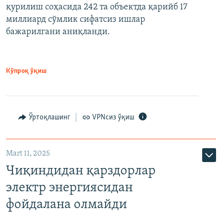
қурилиш соҳасида 242 та объектда қарийб 17
миллиард сўмлик сифатсиз ишлар
бажарилгани аниқланди.
Кўпроқ ўқиш
Ўртоқлашинг
VPNсиз ўқиш
Mart 11, 2025
Чиқиндидан қарздорлар
электр энергиясидан
фойдалана олмайди