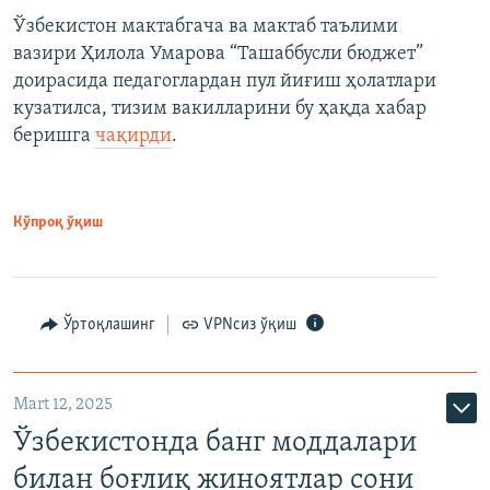
Ўзбекистон мактабгача ва мактаб таълими
вазири Ҳилола Умарова “Ташаббусли бюджет”
доирасида педагоглардан пул йиғиш ҳолатлари
кузатилса, тизим вакилларини бу ҳақда хабар
беришга
чақирди
.
Кўпроқ ўқиш
Ўртоқлашинг
VPNсиз ўқиш
Mart 12, 2025
Ўзбекистонда банг моддалари
билан боғлиқ жиноятлар сони