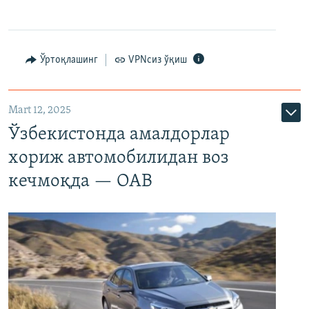
Ўртоқлашинг
VPNсиз ўқиш
Mart 12, 2025
Ўзбекистонда амалдорлар
хориж автомобилидан воз
кечмоқда — ОАВ