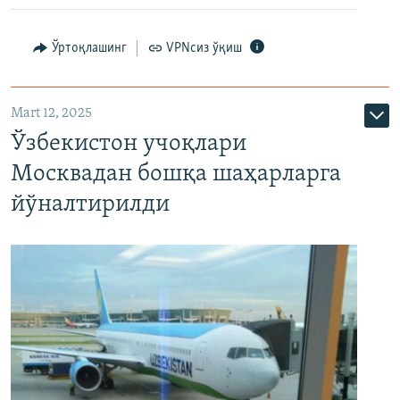
Ўртоқлашинг
VPNсиз ўқиш
Mart 12, 2025
Ўзбекистон учоқлари
Москвадан бошқа шаҳарларга
йўналтирилди