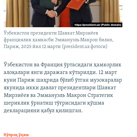
Ўзбекистон президенти Шавкат Мирзиёев
франциялик ҳамкасби Эммануэль Макрон билан,
Париж, 2025 йил 12 марти (president.uz фотоси)
Ўзбекистон ва Франция ўртасидаги ҳамкорлик
алоқалари янги даражага кўтарилди. 12 март
куни Париж шаҳрида бўлиб ўтган музокаралар
якунида икки давлат президентлари Шавкат
Мирзиёев ва Эммануэль Макрон Стратегик
шериклик ўрнатиш тўғрисидаги қўшма
декларацияни қабул қилишган.
Кўпроқ ўқиш