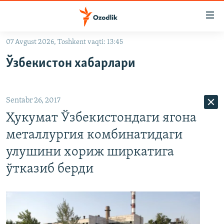
Линклар
Бош
мавзуларга
07 Avgust 2026, Toshkent vaqti: 13:45
ўтинг
OZODLIK SURISHTIRUVLARI
Асосий
Ўзбекистон хабарлари
OZODVIDEO
навигацияга
ўтинг
OZODARXIV
Қидиришга
Sentabr 26, 2017
ўтинг
На русском
Ҳукумат Ўзбекистондаги ягона
металлургия комбинатидаги
ИЖТИМОИЙ ТАРМОҚЛАР
улушини хориж ширкатига
ўтказиб берди
Озодлик бошқа тилларда