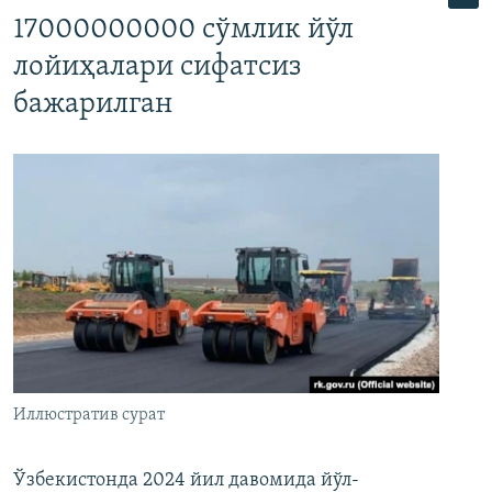
17000000000 сўмлик йўл
лойиҳалари сифатсиз
бажарилган
Иллюстратив сурат
Ўзбекистонда 2024 йил давомида йўл-