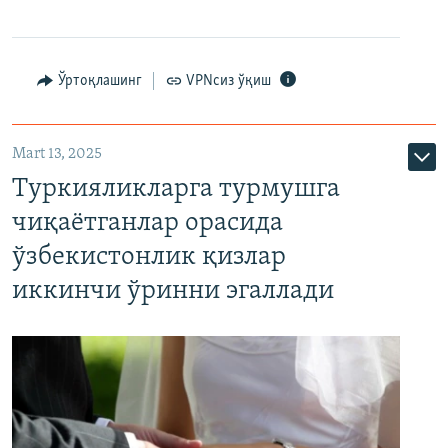
Ўртоқлашинг
VPNсиз ўқиш
Mart 13, 2025
Туркияликларга турмушга
чиқаётганлар орасида
ўзбекистонлик қизлар
иккинчи ўринни эгаллади