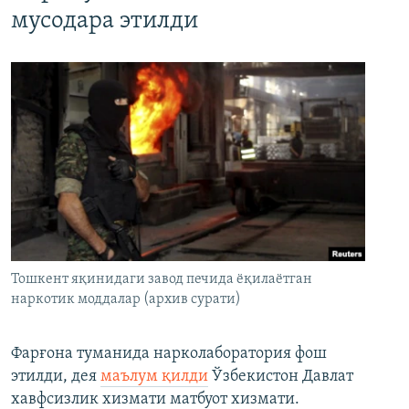
мусодара этилди
Тошкент яқинидаги завод печида ёқилаётган
наркотик моддалар (архив сурати)
Фарғона туманида нарколаборатория фош
этилди, дея
маълум қилди
Ўзбекистон Давлат
хавфсизлик хизмати матбуот хизмати.