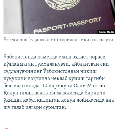
Ўзбекистон фуқаросининг хорижга чиқиш паспорти
Ўзбекистонда қамоққа олиш эҳтиёт чораси
қўлланмаган гумонланувчи, айбланувчи ёки
судланувчининг Ўзбекистондан чиқиш
ҳуқуқини вақтинча чеклаб қўйиш тартиби
белгиланмоқда. 12 март куни Олий Мажлис
Қонунчилик палатаси мажлисида биринчи
ўқишда қабул қилинган қонун лойиҳасида ана
шу талаб илгари сурилган.