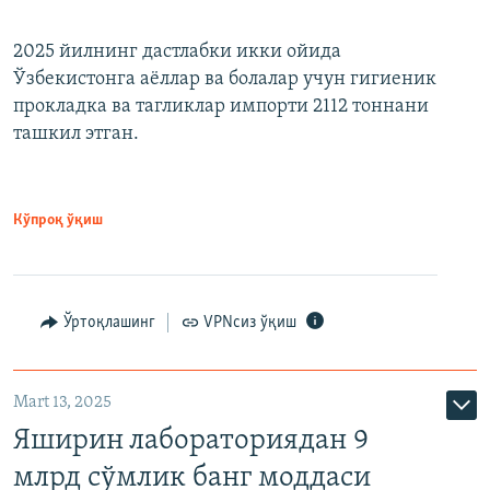
2025 йилнинг дастлабки икки ойида
Ўзбекистонга аёллар ва болалар учун гигиеник
прокладка ва тагликлар импорти 2112 тоннани
ташкил этган.
Кўпроқ ўқиш
Ўртоқлашинг
VPNсиз ўқиш
Mart 13, 2025
Яширин лабораториядан 9
млрд сўмлик банг моддаси