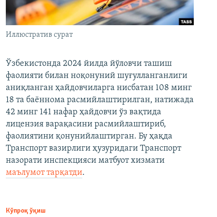
Иллюстратив сурат
Ўзбекистонда 2024 йилда йўловчи ташиш
фаолияти билан ноқонуний шуғулланганлиги
аниқланган ҳайдовчиларга нисбатан 108 минг
18 та баённома расмийлаштирилган, натижада
42 минг 141 нафар ҳайдовчи ўз вақтида
лицензия варақасини расмийлаштириб,
фаолиятини қонунийлаштирган. Бу ҳақда
Транспорт вазирлиги ҳузуридаги Транспорт
назорати инспекцияси матбуот хизмати
маълумот тарқатди
.
Кўпроқ ўқиш