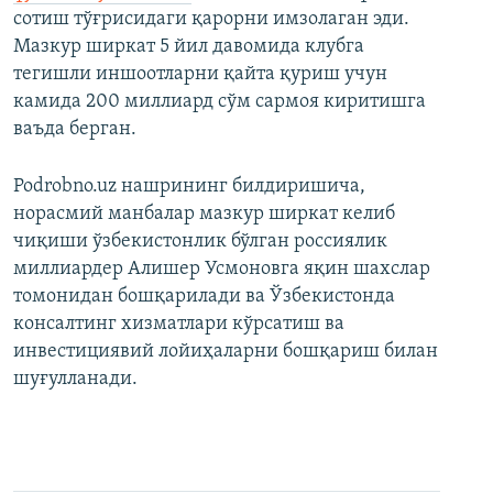
сотиш тўғрисидаги қарорни имзолаган эди.
Мазкур ширкат 5 йил давомида клубга
тегишли иншоотларни қайта қуриш учун
камида 200 миллиард сўм сармоя киритишга
ваъда берган.
Podrobno.uz нашрининг билдиришича,
норасмий манбалар мазкур ширкат келиб
чиқиши ўзбекистонлик бўлган россиялик
миллиардер Алишер Усмоновга яқин шахслар
томонидан бошқарилади ва Ўзбекистонда
консалтинг хизматлари кўрсатиш ва
инвестициявий лойиҳаларни бошқариш билан
шуғулланади.