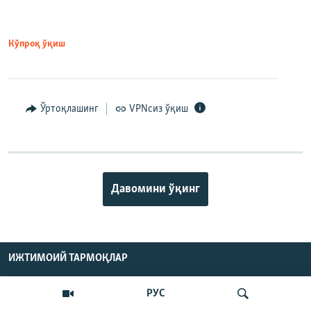
Кўпроқ ўқиш
Ўртоқлашинг
VPNсиз ўқиш
Давомини ўқинг
ИЖТИМОИЙ ТАРМОҚЛАР
РУС