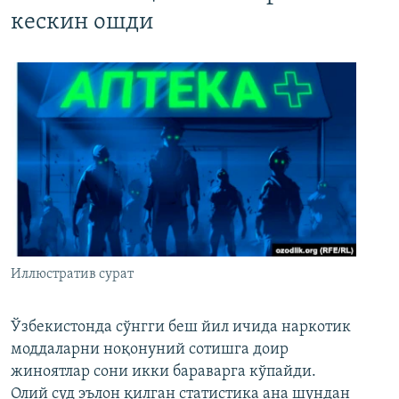
кескин ошди
Иллюстратив сурат
Ўзбекистонда сўнгги беш йил ичида наркотик
моддаларни ноқонуний сотишга доир
жиноятлар сони икки бараварга кўпайди.
Олий суд эълон қилган статистика ана шундан