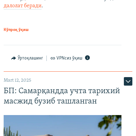
далолат беради
.
Кўпроқ ўқиш
Ўртоқлашинг
VPNсиз ўқиш
Mart 12, 2025
БП: Самарқандда учта тарихий
масжид бузиб ташланган