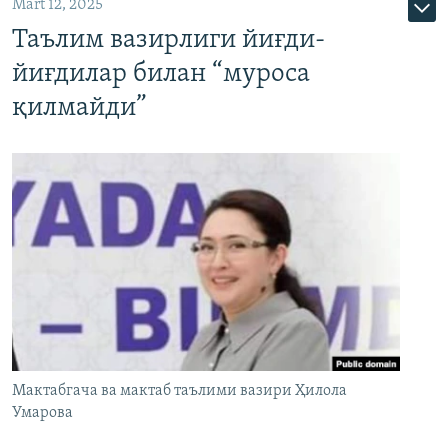
Mart 12, 2025
Таълим вазирлиги йиғди-
йиғдилар билан “муроса
қилмайди”
Мактабгача ва мактаб таълими вазири Ҳилола
Умарова