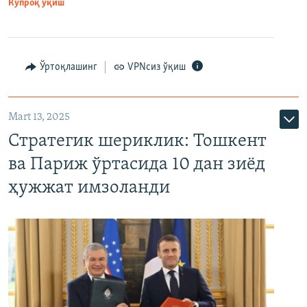
Кўпроқ ўқиш
Ўртоқлашинг
VPNсиз ўқиш
Mart 13, 2025
Стратегик шериклик: Тошкент
ва Париж ўртасида 10 дан зиёд
ҳужжат имзоланди