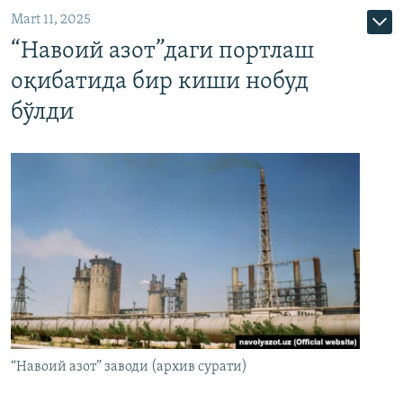
Mart 11, 2025
“Навоий азот”даги портлаш
оқибатида бир киши нобуд
бўлди
“Навоий азот” заводи (архив сурати)