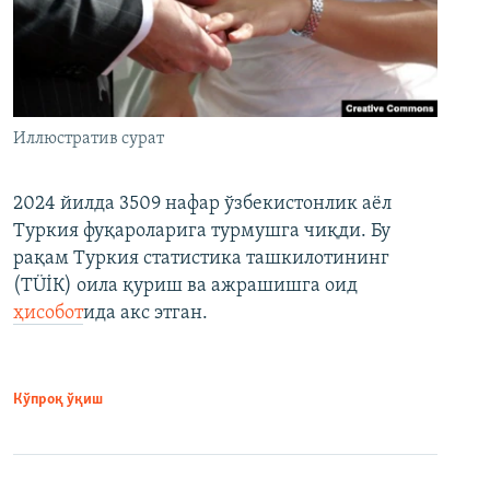
Иллюстратив сурат
2024 йилда 3509 нафар ўзбекистонлик аёл
Туркия фуқароларига турмушга чиқди. Бу
рақам Туркия статистика ташкилотининг
(ТÜİК) оила қуриш ва ажрашишга оид
ҳисобот
ида акс этган.
Кўпроқ ўқиш