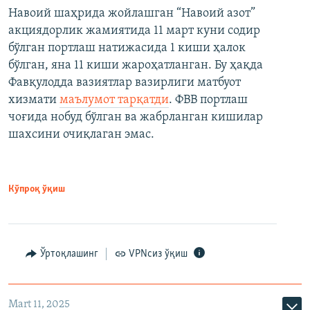
Навоий шаҳрида жойлашган “Навоий азот”
акциядорлик жамиятида 11 март куни содир
бўлган портлаш натижасида 1 киши ҳалок
бўлган, яна 11 киши жароҳатланган. Бу ҳақда
Фавқулодда вазиятлар вазирлиги матбуот
хизмати
маълумот тарқатди
. ФВВ портлаш
чоғида нобуд бўлган ва жабрланган кишилар
шахсини очиқлаган эмас.
Кўпроқ ўқиш
Ўртоқлашинг
VPNсиз ўқиш
Mart 11, 2025