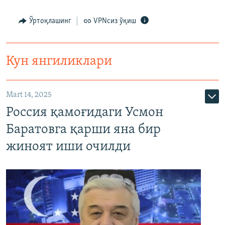
Ўртоқлашинг
VPNсиз ўқиш
Кун янгиликлари
Mart 14, 2025
Россия қамоғидаги Усмон
Баратовга қарши яна бир
жиноят иши очилди