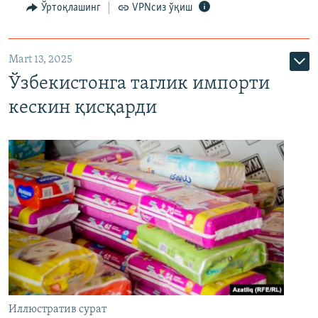
Ўртоқлашинг
VPNсиз ўқиш
Mart 13, 2025
Ўзбекистонга таглик импорти
кескин қисқарди
Иллюстратив сурат