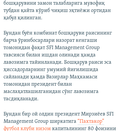
бошқарувини замон талабларига мувофиқ
тубдан қайта кўриб чиқиш эҳтиёжи ортидан
қабул қилинган.
Бундан буён комбинат бошқаруви раисининг
барча ўринбосарлари назорат кенгаши
томонидан фақат SFI Management Group
тавсияси билан ишдан олинади ҳамда
лавозимга тайинланади. Бошқарув раиси эса
ҳиссадорларнинг умумий йиғилишида
сайланади ҳамда Вазирлар Маҳкамаси
томонидан президент билан
маслаҳатлашилганидан сўнг лавозимга
тасдиқланади.
Бундан бир ой олдин президент Мирзиёев SFI
Management Group ширкатига
“Пахтакор”
футбол клуби низом
капиталининг 80 фоизини