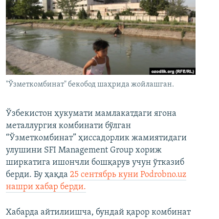
"Ўзметкомбинат" бекобод шаҳрида жойлашган.
Ўзбекистон ҳукумати мамлакатдаги ягона
металлургия комбинати бўлган
“Ўзметкомбинат” ҳиссадорлик жамиятидаги
улушини SFI Management Group хориж
ширкатига ишончли бошқарув учун ўтказиб
берди. Бу ҳақда
25 сентябрь куни Podrobno.uz
нашри хабар берди.
Хабарда айтилиишча, бундай қарор комбинат