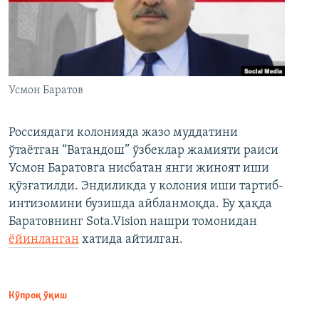
Усмон Баратов
Россиядаги колонияда жазо муддатини
ўтаётган “Ватандош” ўзбеклар жамияти раиси
Усмон Баратовга нисбатан янги жиноят иши
қўзғатилди. Эндиликда у колония иши тартиб-
интизомини бузишда айбланмоқда. Бу ҳақда
Баратовнинг Sota.Vision нашри томонидан
ёйинланган
хатида айтилган.
Кўпроқ ўқиш