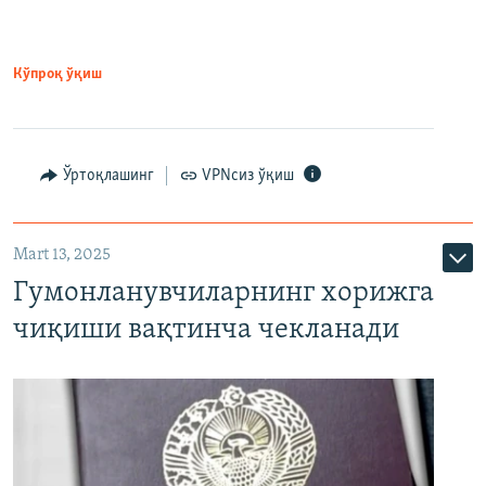
Кўпроқ ўқиш
Ўртоқлашинг
VPNсиз ўқиш
Mart 13, 2025
Гумонланувчиларнинг хорижга
чиқиши вақтинча чекланади