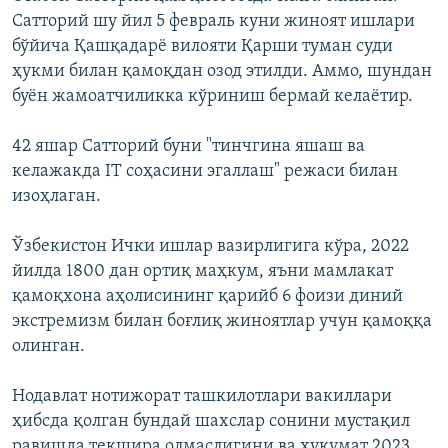
Сатторий шу йил 5 февраль куни жиноят ишлари
бўйича Қашқадарё вилояти Қарши туман суди
ҳукми билан қамоқдан озод этилди. Аммо, шундан
буён жамоатчиликка кўриниш бермай келаётир.
42 яшар Сатторий буни "тинчгина яшаш ва
келажакда IT соҳасини эгаллаш" режаси билан
изоҳлаган.
Ўзбекистон Ички ишлар вазирлигига кўра, 2022
йилда 1800 дан ортиқ маҳкум, яъни мамлакат
қамоқхона аҳолисининг қарийб 6 фоизи диний
экстремизм билан боғлиқ жиноятлар учун қамоққа
олинган.
Нодавлат нотижорат ташкилотлари вакиллари
ҳибсда қолган бундай шахслар сонини мустақил
равишда текшира олмаслигини ва ҳукумат 2023