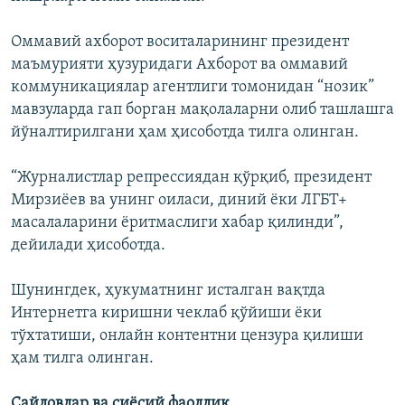
Оммавий ахборот воситаларининг президент
маъмурияти ҳузуридаги Ахборот ва оммавий
коммуникациялар агентлиги томонидан “нозик”
мавзуларда гап борган мақолаларни олиб ташлашга
йўналтирилгани ҳам ҳисоботда тилга олинган.
“Журналистлар репрессиядан қўрқиб, президент
Мирзиёев ва унинг оиласи, диний ёки ЛГБТ+
масалаларини ёритмаслиги хабар қилинди”,
дейилади ҳисоботда.
Шунингдек, ҳукуматнинг исталган вақтда
Интернетга киришни чеклаб қўйиши ёки
тўхтатиши, онлайн контентни цензура қилиши
ҳам тилга олинган.
Сайловлар ва сиёсий фаоллик