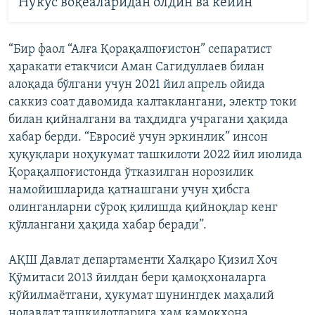
Нукус воқеаларидан олдин ва кейин
“Бир фаол “Алға Қорақалпоғистон” сепаратист
ҳаракати етакчиси Аман Сагидуллаев билан
алоқада бўлгани учун 2021 йил апрель ойида
саккиз соат давомида калтаклангани, электр токи
билан қийналгани ва таҳдидга учрагани ҳақида
хабар берди. “Евросиё учун эркинлик” инсон
ҳуқуқлари ноҳукумат ташкилоти 2022 йил июлида
Қорақалпоғистонда ўтказилган норозилик
намойишларида қатнашгани учун ҳибсга
олинганларни сўроқ қилишда қийноқлар кенг
қўллангани ҳақида хабар беради”.
АҚШ Давлат департаменти Халқаро Қизил Хоч
Қўмитаси 2013 йилдан бери қамоқхоналарга
қўйилмаётгани, ҳукумат шунингдек маҳалий
нодавлат ташкилотларига ҳам қамоқхона