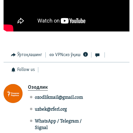
Ўртоқлашинг
VPNсиз ўқиш
Follow us
Озодлик
ozodlikmail@gmail.com
uzbek@rferl.org
WhatsApp / Telegram /
Signal