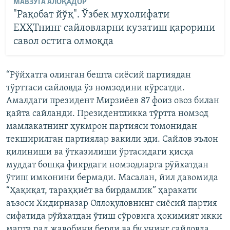
МАВЗУГА АЛОҚАДОР
"Рақобат йўқ". Ўзбек мухолифати
ЕХҲТнинг сайловларни кузатиш қарорини
савол остига олмоқда
“Рўйхатга олинган бешта сиёсий партиядан
тўрттаси сайловда ўз номзодини кўрсатди.
Амалдаги президент Мирзиёев 87 фоиз овоз билан
қайта сайланди. Президентликка тўртта номзод
мамлакатнинг ҳукмрон партияси томонидан
текширилган партиялар вакили эди. Сайлов эълон
қилиниши ва ўтказилиши ўртасидаги қисқа
муддат бошқа фикрдаги номзодларга рўйхатдан
ўтиш имконини бермади. Масалан, йил давомида
“Ҳақиқат, тараққиёт ва бирдамлик” ҳаракати
аъзоси Хидирназар Оллоқуловнинг сиёсий партия
сифатида рўйхатдан ўтиш сўровига ҳокимият икки
марта рад жавобини берди ва бу унинг сайловда