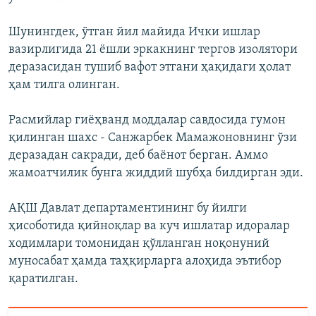
Шунингдек, ўтган йил майида Ички ишлар
вазирлигида 21 ёшли эркакнинг тергов изолятори
деразасидан тушиб вафот этгани ҳақидаги ҳолат
ҳам тилга олинган.
Расмийлар гиёҳванд моддалар савдосида гумон
қилинган шахс - Санжарбек Мамажоновнинг ўзи
деразадан сакради, деб баёнот берган. Аммо
жамоатчилик бунга жиддий шубҳа билдирган эди.
АҚШ Давлат департаментининг бу йилги
ҳисоботида қийноқлар ва куч ишлатар идоралар
ходимлари томонидан қўлланган ноқонуний
муносабат ҳамда таҳқирларга алоҳида эътибор
қаратилган.