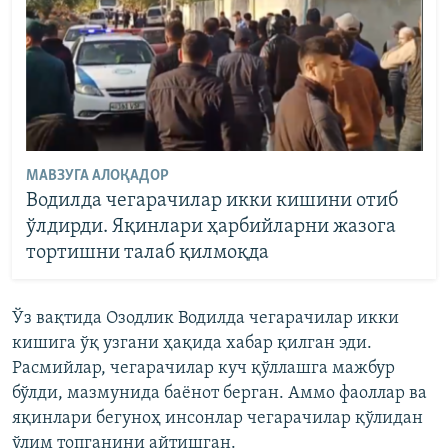
МАВЗУГА АЛОҚАДОР
Водилда чегарачилар икки кишини отиб
ўлдирди. Яқинлари ҳарбийларни жазога
тортишни талаб қилмоқда
Ўз вақтида Озодлик Водилда чегарачилар икки
кишига ўқ узгани ҳақида хабар қилган эди.
Расмийлар, чегарачилар куч қўллашга мажбур
бўлди, мазмунида баёнот берган. Аммо фаоллар ва
яқинлари бегуноҳ инсонлар чегарачилар қўлидан
ўлим топганини айтишган.