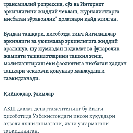
трансмиллий репрессия, сўз ва Интернет
эркинлигини жиддий чеклаш, журналистларга
нисбатан зўравонлик” ҳолатлари қайд этилган.
Бундан ташқари, ҳисоботда тинч йиғилишлар
эркинлиги ва уюшмалар эркинлигига жиддий
аралашув, шу жумладан нодавлат ва фуқаролик
жамияти ташкилотларини ташкил этиш,
молиялаштириш ёки фаолиятига нисбатан ҳаддан
ташқари чекловчи қонунлар мавжудлиги
таъкидланади.
Қийноқлар, ўлимлар
АҚШ давлат департаментининг бу йилги
ҳисоботида Ўзбекистондаги инсон ҳуқуқлари
аҳволи яхшиланмагани, яъни ўзгармагани
таъкидланган.