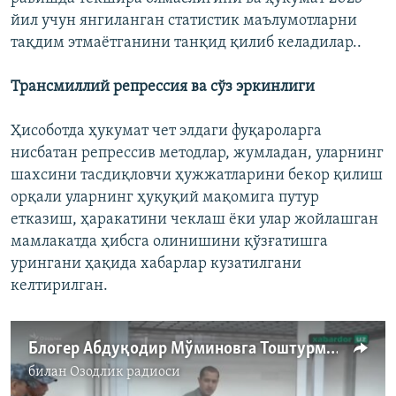
йил учун янгиланган статистик маълумотларни
тақдим этмаётганини танқид қилиб келадилар..
Трансмиллий репрессия ва сўз эркинлиги
Ҳисоботда ҳукумат чет элдаги фуқароларга
нисбатан репрессив методлар, жумладан, уларнинг
шахсини тасдиқловчи ҳужжатларини бекор қилиш
орқали уларнинг ҳуқуқий мақомига путур
етказиш, ҳаракатини чеклаш ёки улар жойлашган
мамлакатда ҳибсга олинишини қўзғатишга
урингани ҳақида хабарлар кузатилгани
келтирилган.
Блогер Абдуқодир Мўминовга Тоштурмада ўн кунлик "карцер" жазоси тайинланди
билан
Озодлик радиоси