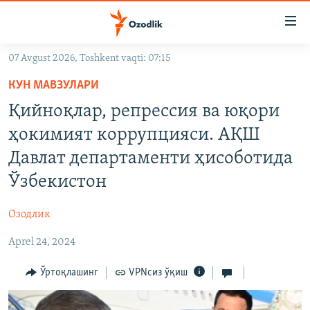
Линклар
Бош
мавзуларга
07 Avgust 2026, Toshkent vaqti: 07:15
ўтинг
OZODLIK SURISHTIRUVLARI
Асосий
КУН МАВЗУЛАРИ
OZODVIDEO
навигацияга
Қийноқлар, репрессия ва юқори
ўтинг
OZODARXIV
ҳокимият коррупцияси. АҚШ
Қидиришга
ўтинг
Давлат департаменти ҳисоботида
На русском
Ўзбекистон
ИЖТИМОИЙ ТАРМОҚЛАР
Озодлик
Aprel 24, 2024
Ўртоқлашинг
VPNсиз ўқиш
Озодлик бошқа тилларда