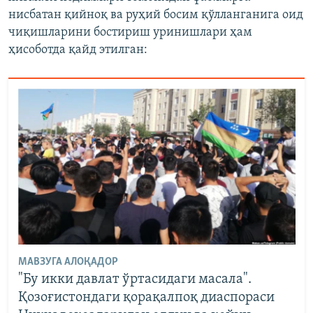
нисбатан қийноқ ва руҳий босим қўлланганига оид
чиқишларини бостириш уринишлари ҳам
ҳисоботда қайд этилган:
МАВЗУГА АЛОҚАДОР
"Бу икки давлат ўртасидаги масала".
Қозоғистондаги қорақалпоқ диаспораси