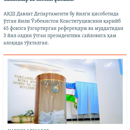
АҚШ Давлат Департаменти бу йилги ҳисоботида
ўтган йили Ўзбекистон Конституциясини қарийб
65 фоизга ўзгартирган референдум ва муддатидан
3 йил олдин ўтган президентлик сайловига ҳам
алоҳида тўхталган.