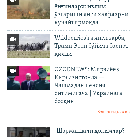
ёнғинлари: иқлим
ўзгариши янги хавфларни
кучайтирмоқда
Wildberries’га янги зарба,
Трамп Эрон бўйича баёнот
қилди
OZODNEWS: Мирзиёев
Қирғизистонда —
Чашмадан пенсия
битимигача | Украинага
босқин
Бошқа видеолар
"Шармандали ҳокимлар?"