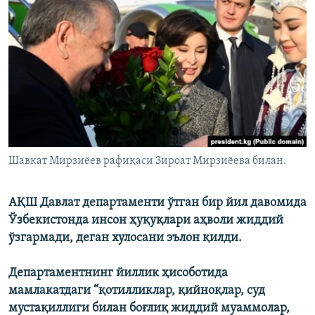
Шавкат Мирзиёев рафиқаси Зироат Мирзиёева билан.
АҚШ Давлат департаменти ўтган бир йил давомида
Ўзбекистонда инсон ҳуқуқлари аҳволи жиддий
ўзгармади, деган хулосани эълон қилди.
Департаментнинг йиллик ҳисоботида
мамлакатдаги “қотилликлар, қийноқлар, суд
мустақиллиги билан боғлиқ жиддий муаммолар,