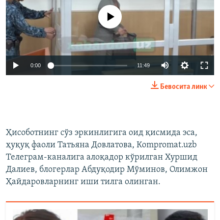
Айни дамда медиа-манба мавжуд эмас
Auto
0:00
11:49
240p
Бевосита линк
360p
Auto
240p
360p
480p
480p
Ҳисоботнинг сўз эркинлигига оид қисмида эса,
720p
720p
1080p
ҳуқуқ фаоли Татьяна Довлатова, Кompromat.uzb
1080p
Телеграм-каналига алоқадор кўрилган Хуршид
Далиев, блогерлар Абдуқодир Мўминов, Олимжон
Ҳайдаровларнинг иши тилга олинган.