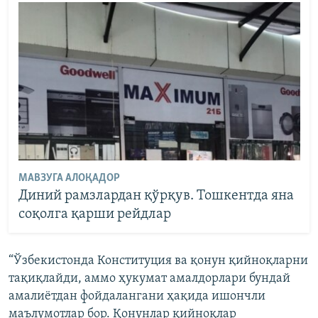
МАВЗУГА АЛОҚАДОР
Диний рамзлардан қўрқув. Тошкентда яна
соқолга қарши рейдлар
“Ўзбекистонда Конституция ва қонун қийноқларни
тақиқлайди, аммо ҳукумат амалдорлари бундай
амалиётдан фойдалангани ҳақида ишончли
маълумотлар бор. Қонунлар қийноқлар