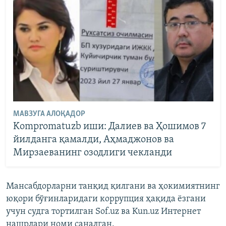
МАВЗУГА АЛОҚАДОР
Kompromаtuzb иши: Далиев ва Ҳошимов 7
йилданга қамалди, Аҳмаджонов ва
Мирзаеванинг озодлиги чекланди
Мансабдорларни танқид қилгани ва ҳокимиятнинг
юқори бўғинларидаги коррупция ҳақида ёзгани
учун судга тортилган Sof.uz ва Kun.uz Интернет
нашрлари номи саналган.