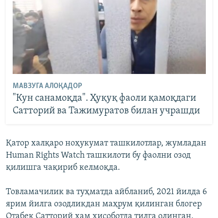
МАВЗУГА АЛОҚАДОР
"Кун санамоқда". Ҳуқуқ фаоли қамоқдаги
Сатторий ва Тажимуратов билан учрашди
Қатор халқаро ноҳукумат ташкилотлар, жумладан
Human Rights Watch ташкилоти бу фаолни озод
қилишга чақириб келмоқда.
Товламачилик ва туҳматда айбланиб, 2021 йилда 6
ярим йилга озодликдан маҳрум қилинган блогер
Отабек Сатторий ҳам ҳисоботда тилга олинган.