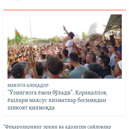
МАВЗУГА АЛОҚАДОР
"Ўзингизга ёмон бўлади". Қорақалпоқ
ёшлари махсус хизматлар босимидан
шикоят қилмоқда
“Фуқароларнинг эркин ва адолатли сайловлар