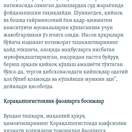
натижасида олинган далиллардан суд жараёнида
фойдаланишни тақиқлайди. Шунингдек, қийноқ
ва бошқа ғайриинсоний ёки қадр-қимматни
камситувчи муомалаларни қўллаганлик учун
жавобгарликни ўз ичига олади. Инсон ҳуқуқлари
бўйича нодавлат нотижорат ташкилотларининг
қайд этишича, алоҳида маҳбусларга нисбатан
мувофиқлаштирилган, юқоридан пастга буйруқ
бериш орқали қийноқ қўллаш амалиёти тўхтаган
бўлса-да, тергов ҳибсхонасидаги қийноқлар одатий
ҳол бўлиб қолмоқда ва кўпайиши мумкин эди”,
дейилади ҳисоботда.
Қорақалпоғистонлик фаолларга босимлар
Бундан ташқари, маҳаллий ҳуқуқ
ҳимоячиларининг Қорақалпоғистонда хавфсизлик
хизмати ходимлари томонидан фаолларга