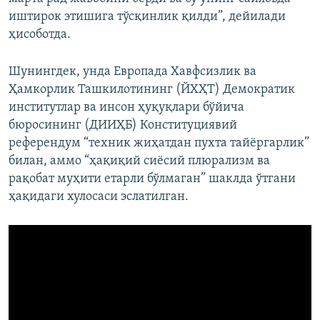
иштирок этишига тўсқинлик қилди”, дейилади
ҳисоботда.
Шунингдек, унда Европада Хавфсизлик ва
Ҳамкорлик Ташкилотининг (ЙХҲТ) Демократик
институтлар ва инсон ҳуқуқлари бўйича
бюросининг (ДИИҲБ) Конституциявий
референдум “техник жиҳатдан пухта тайёргарлик”
билан, аммо “ҳақиқий сиёсий плюрализм ва
рақобат муҳити етарли бўлмаган” шаклда ўтгани
ҳақидаги хулосаси эслатилган.