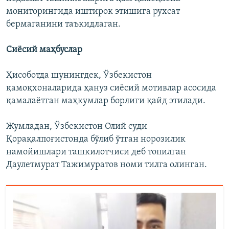
мониторингида иштирок этишига рухсат
бермаганини таъкидлаган.
Сиёсий маҳбуслар
Ҳисоботда шунингдек, Ўзбекистон
қамоқхоналарида ҳануз сиёсий мотивлар асосида
қамалаётган маҳкумлар борлиги қайд этилади.
Жумладан, Ўзбекистон Олий суди
Қорақалпоғистонда бўлиб ўтган норозилик
намойишлари ташкилотчиси деб топилган
Даулетмурат Тажимуратов номи тилга олинган.