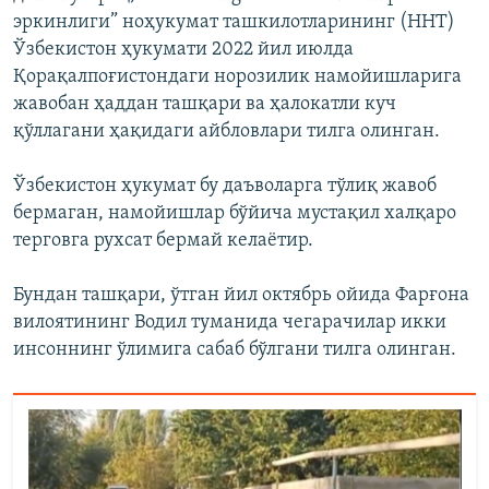
эркинлиги” ноҳукумат ташкилотларининг (ННТ)
Ўзбекистон ҳукумати 2022 йил июлда
Қорақалпоғистондаги норозилик намойишларига
жавобан ҳаддан ташқари ва ҳалокатли куч
қўллагани ҳақидаги айбловлари тилга олинган.
Ўзбекистон ҳукумат бу даъволарга тўлиқ жавоб
бермаган, намойишлар бўйича мустақил халқаро
терговга рухсат бермай келаётир.
Бундан ташқари, ўтган йил октябрь ойида Фарғона
вилоятининг Водил туманида чегарачилар икки
инсоннинг ўлимига сабаб бўлгани тилга олинган.