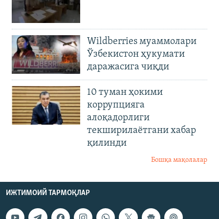
Wildberries муаммолари
Ўзбекистон ҳукумати
даражасига чиқди
10 туман ҳокими
коррупцияга
алоқадорлиги
текширилаётгани хабар
қилинди
Бошқа мақолалар
ИЖТИМОИЙ ТАРМОҚЛАР