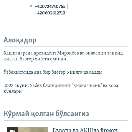
+420724740755 |
+420602612713
Алоқадор
Қашқадарёда президент Мирзиёев ва оиласини танқид
қилган блогер ҳибсга олинди
Ўзбекистонда яна бир блогер 5 йилга қамалди
2023 якуни: Ўзбек блогерининг "қизил чизиқ" ва қора
кунлари
Кўрмай қолган бўлсангиз
Европа ва АҚШда ўрмон